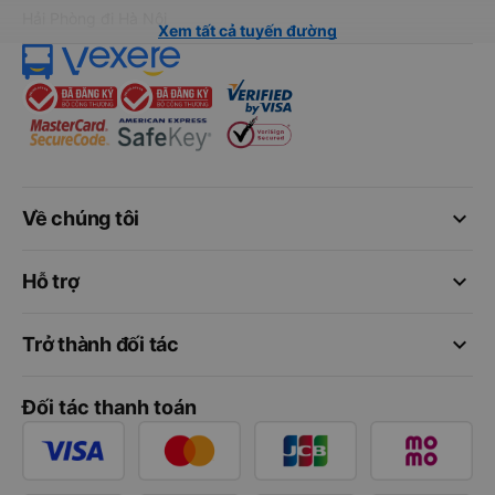
Hải Phòng đi Hà Nội
Xem tất cả tuyến đường
keyboard_arrow_down
Về chúng tôi
keyboard_arrow_down
Hỗ trợ
keyboard_arrow_down
Trở thành đối tác
Đối tác thanh toán