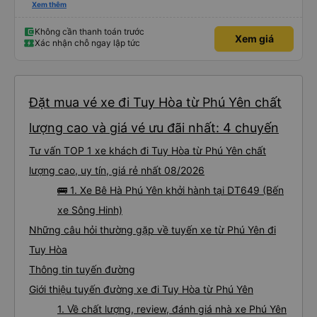
Hòa. Em lái xe trung chuyển rất vui tính và nhiệt tình giúp khách đưa hành lý
Xem thêm
lên xe cũng như đúng giờ đưa đón. Mong là nhà xe ngày càng phục vụ tốt và
có nhiều khách hàng.
Không cần thanh toán trước
Xem giá
Xác nhận chỗ ngay lập tức
Đặt mua vé xe đi Tuy Hòa từ Phú Yên chất
lượng cao và giá vé ưu đãi nhất: 4 chuyến
Tư vấn TOP 1 xe khách đi Tuy Hòa từ Phú Yên chất
lượng cao, uy tín, giá rẻ nhất 08/2026
🚌 1. Xe Bê Hà Phú Yên khởi hành tại DT649 (Bến
xe Sông Hinh)
Những câu hỏi thường gặp về tuyến xe từ Phú Yên đi
Tuy Hòa
Thông tin tuyến đường
Giới thiệu tuyến đường xe đi Tuy Hòa từ Phú Yên
1. Về chất lượng, review, đánh giá nhà xe Phú Yên