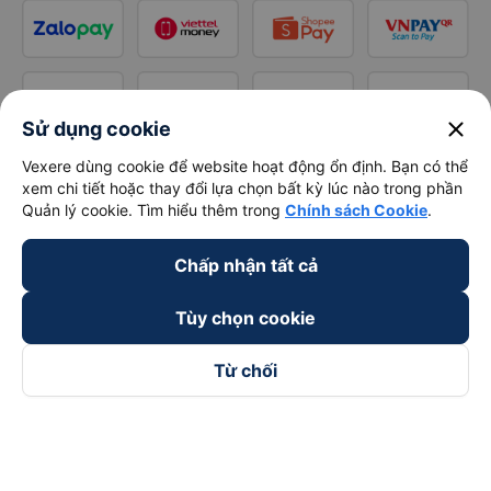
close
Sử dụng cookie
Vexere dùng cookie để website hoạt động ổn định. Bạn có thể
xem chi tiết hoặc thay đổi lựa chọn bất kỳ lúc nào trong phần
Quản lý cookie. Tìm hiểu thêm trong
Chính sách Cookie
.
Chấp nhận tất cả
Tùy chọn cookie
Từ chối
Theo dõi chúng tôi trên
Facebook
Tiktok
Youtube