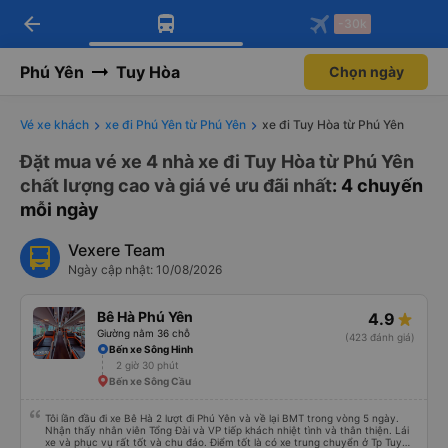
arrow_back
Tải app Vexere ngay!
Tải app Vexere
-30k
Mở app
Mở app
Nhận ưu đãi thành viên độc
-30k/ghế khi đặt vé máy bay qua
quyền
app
Phú Yên
Tuy Hòa
Chọn ngày
Vé xe khách
xe đi Phú Yên từ Phú Yên
xe đi Tuy Hòa từ Phú Yên
Đặt mua vé xe 4 nhà xe đi Tuy Hòa từ Phú Yên
chất lượng cao và giá vé ưu đãi nhất
: 4 chuyến
mỗi ngày
Vexere Team
Ngày cập nhật: 10/08/2026
Bê Hà Phú Yên
4.9
Giường nằm 36 chỗ
(423 đánh giá)
Bến xe Sông Hinh
2 giờ 30 phút
Bến xe Sông Cầu
Tôi lần đầu đi xe Bê Hà 2 lượt đi Phú Yên và về lại BMT trong vòng 5 ngày.
Nhận thấy nhân viên Tổng Đài và VP tiếp khách nhiệt tình và thân thiện. Lái
xe và phục vụ rất tốt và chu đáo. Điểm tốt là có xe trung chuyển ở Tp Tuy