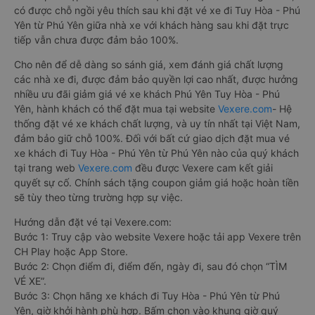
có được chỗ ngồi yêu thích sau khi đặt vé xe đi Tuy Hòa - Phú
Yên từ Phú Yên giữa nhà xe với khách hàng sau khi đặt trực
tiếp vẫn chưa được đảm bảo 100%.
Cho nên để dễ dàng so sánh giá, xem đánh giá chất lượng
các nhà xe đi, được đảm bảo quyền lợi cao nhất, được hưởng
nhiều ưu đãi giảm giá vé xe khách Phú Yên Tuy Hòa - Phú
Yên, hành khách có thể đặt mua tại website
Vexere.com
- Hệ
thống đặt vé xe khách chất lượng, và uy tín nhất tại Việt Nam,
đảm bảo giữ chỗ 100%. Đối với bất cứ giao dịch đặt mua vé
xe khách đi Tuy Hòa - Phú Yên từ Phú Yên nào của quý khách
tại trang web
Vexere.com
đều được Vexere cam kết giải
quyết sự cố. Chính sách tặng coupon giảm giá hoặc hoàn tiền
sẽ tùy theo từng trường hợp sự việc.
Hướng dẫn đặt vé tại Vexere.com:
Bước 1: Truy cập vào website Vexere hoặc tải app Vexere trên
CH Play hoặc App Store.
Bước 2: Chọn điểm đi, điểm đến, ngày đi, sau đó chọn “TÌM
VÉ XE”.
Bước 3: Chọn hãng xe khách đi Tuy Hòa - Phú Yên từ Phú
Yên, giờ khởi hành phù hợp. Bấm chọn vào khung giờ quý