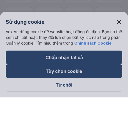
close
Sử dụng cookie
Vexere dùng cookie để website hoạt động ổn định. Bạn có thể
xem chi tiết hoặc thay đổi lựa chọn bất kỳ lúc nào trong phần
Quản lý cookie. Tìm hiểu thêm trong
Chính sách Cookie
.
Chấp nhận tất cả
Tùy chọn cookie
Từ chối
Theo dõi chúng tôi trên
Facebook
Tiktok
Youtube
Công ty TNHH Thương Mại Dịch Vụ Vexere