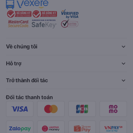
keyboard_arrow_down
Về chúng tôi
keyboard_arrow_down
Hỗ trợ
keyboard_arrow_down
Trở thành đối tác
Đối tác thanh toán