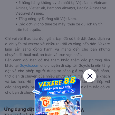
• 5 hãng hàng không uy tín nhất tại Việt Nam: Vietnam
Airlines, Vietjet Air, Bamboo Airways, Pacific Airlines và
Vietravel Airlines.
• Tổng công ty Đường sắt Việt Nam.
• Các đơn vị cho thuê xe máy, thuê xe du lịch uy tín
trên toàn quốc.
Chỉ với vài thao tác đơn giản, bạn đã có thể đặt được dịch vụ
di chuyển tại Vexere với nhiều ưu đãi vô cùng hấp dẫn. Vexere
luôn sẵn sàng đồng hành và mang đến cho bạn những
chuyến đi thoải mái, an toàn và trọn vẹn nhất.
Bên cạnh đó, bạn có thể tham khảo thêm các phương tiện
khác tại
Goyolo.com
cho chuyến đi sắp tới. Goyolo là nền tảng
đặt vé cho phép người dùng so sánh giá cả, giờ khởi hành,
thời gian di chuyển của nhiều phương tiện máy bay, xe khách
và tàu hoả. Hệ thống của Goyolo được liên kết trực tiếp với
các hãng máy bay, xe khách và tàu hoả, luôn đảm bảo có vé
cho bạn di chuyển.
Ứng dụng đặt vé Xe khách, Máy bay,