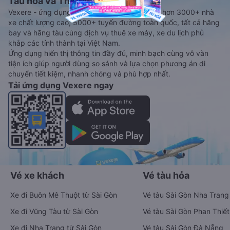
Tàu hoả và Thuê xe
Vexere - ứng dụng đặt vé đa phương tiện với hơn 3000+ nhà
xe chất lượng cao, 5000+ tuyến đường toàn quốc, tất cả hãng
bay và hãng tàu cùng dịch vụ thuê xe máy, xe du lịch phủ
khắp các tỉnh thành tại Việt Nam.
Ứng dụng hiển thị thông tin đầy đủ, minh bạch cùng vô vàn
tiện ích giúp người dùng so sánh và lựa chọn phương án di
chuyển tiết kiệm, nhanh chóng và phù hợp nhất.
Tải ứng dụng Vexere ngay
Vé xe khách
Vé tàu hỏa
Xe đi Buôn Mê Thuột từ Sài Gòn
Vé tàu Sài Gòn Nha Trang
Xe đi Vũng Tàu từ Sài Gòn
Vé tàu Sài Gòn Phan Thiết
Xe đi Nha Trang từ Sài Gòn
Vé tàu Sài Gòn Đà Nẵng