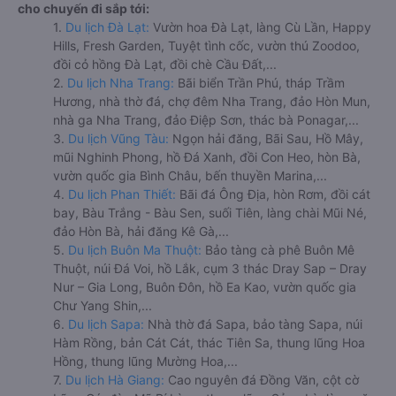
cho chuyến đi sắp tới:
1.
Du lịch Đà Lạt:
Vườn hoa Đà Lạt, làng Cù Lần, Happy
Hills, Fresh Garden, Tuyệt tình cốc, vườn thú Zoodoo,
đồi cỏ hồng Đà Lạt, đồi chè Cầu Đất,...
2.
Du lịch Nha Trang:
Bãi biển Trần Phú, tháp Trầm
Hương, nhà thờ đá, chợ đêm Nha Trang, đảo Hòn Mun,
nhà ga Nha Trang, đảo Điệp Sơn, thác bà Ponagar,...
3.
Du lịch Vũng Tàu:
Ngọn hải đăng, Bãi Sau, Hồ Mây,
mũi Nghinh Phong, hồ Đá Xanh, đồi Con Heo, hòn Bà,
vườn quốc gia Bình Châu, bến thuyền Marina,...
4.
Du lịch Phan Thiết:
Bãi đá Ông Địa, hòn Rơm, đồi cát
bay, Bàu Trắng - Bàu Sen, suối Tiên, làng chài Mũi Né,
đảo Hòn Bà, hải đăng Kê Gà,...
5.
Du lịch Buôn Ma Thuột:
Bảo tàng cà phê Buôn Mê
Thuột, núi Đá Voi, hồ Lắk, cụm 3 thác Dray Sap – Dray
Nur – Gia Long, Buôn Đôn, hồ Ea Kao, vườn quốc gia
Chư Yang Shin,...
6.
Du lịch Sapa:
Nhà thờ đá Sapa, bảo tàng Sapa, núi
Hàm Rồng, bản Cát Cát, thác Tiên Sa, thung lũng Hoa
Hồng, thung lũng Mường Hoa,...
7.
Du lịch Hà Giang:
Cao nguyên đá Đồng Văn, cột cờ