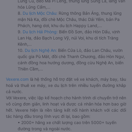
Lũng Cú, đèo Mã Pí Lèng, thung lũng Sủng Là, làng văn
hóa Lũng Cẩm,...
8.
Du lịch Mộc Châu:
Rừng thông Bản Áng, thung lũng
mận Nà Ka, đồi chè Mộc Châu, thác Dải Yếm, bản Pa
Phách, hang dơi, khu du lịch Happy Land,...
9.
Du lịch Hải Phòng:
Biển Đồ Sơn, đảo Hòn Dấu, vịnh
Lan Hạ, đảo Bạch Long Vỹ, núi Voi, khu di tích Tràng
Kênh,...
10.
Du lịch Nghệ An:
Biển Cửa Lò, đảo Lan Châu, vườn
quốc gia Pù Mát, đồi chè Thanh Chương, đảo Hòn Ngư,
cánh đồng hoa hướng dương, đồng cừu Nghệ An, biển
Thiên Cầm,...
Vexere.com
là hệ thống hỗ trợ đặt vé xe khách, máy bay, tàu
hoả và thuê xe máy, xe du lịch trên nhiều tuyến đường khắp
cả nước.
Với Vexere, việc lập kế hoạch cho hành trình di chuyển trở nên
vô cùng đơn giản, linh hoạt và được cá nhân hóa hơn bao giờ
hết. Vexere hiện là nền tảng kết nối hành khách với các đối
tác hàng đầu trong lĩnh vực đi lại, bao gồm:
• 2000+ hãng xe chất lượng cao trên 5000+ tuyến
đường trong và ngoài nước.