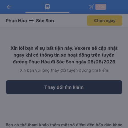
arrow_back
Tải app Vexere ngay!
Tải app Vexere
-30k
Mở app
Mở app
Nhận ưu đãi thành viên độc
-30k/ghế khi đặt vé máy bay qua
quyền
app
Phục Hòa
Sóc Sơn
Chọn ngày
Xin lỗi bạn vì sự bất tiện này. Vexere sẽ cập nhật
ngay khi có thông tin xe hoạt động trên tuyến
đường Phục Hòa đi Sóc Sơn ngày 08/08/2026
Xin bạn vui lòng thay đổi tuyến đường tìm kiếm
Thay đổi tìm kiếm
Bạn có thể tham khảo thêm một số điểm đến hấp dẫn khác