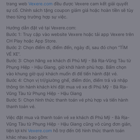
trang web
Vexere.com
đều được Vexere cam kết giải quyết
sự cố. Chính sách tặng coupon giảm giá hoặc hoàn tiền sẽ tùy
theo từng trường hợp sự việc.
Hướng dẫn đặt vé tại Vexere.com:
Bước 1: Truy cập vào website Vexere hoặc tải app Vexere trên
CH Play hoặc App Store.
Bước 2: Chọn điểm đi, điểm đến, ngày đi, sau đó chọn “TÌM
VÉ XE”.
Bước 3: Chọn hãng xe khách đi Phú Mỹ - Bà Rịa-Vũng Tàu từ
Phụng Hiệp - Hậu Giang, giờ khởi hành phù hợp. Bấm chọn
vào khung giờ quý khách muốn đi để tiến hành đặt vé.
Bước 4: Chọn vị trí/giường ghế, điểm đón, điểm trả và nhập
thông tin hành khách khi đặt mua vé xe đi Phú Mỹ - Bà Rịa-
Vũng Tàu từ Phụng Hiệp - Hậu Giang
Bước 5: Chọn hình thức thanh toán vé phù hợp và tiến hành
thanh toán vé.
Việc đặt mua và thanh toán vé xe khách đi Phú Mỹ - Bà Rịa-
Vũng Tàu từ Phụng Hiệp - Hậu Giang cũng vô cùng đơn giản,
tiện lợi khi
Vexere.com
hỗ trợ đến 06 hình thức thanh toán
khác nhau bao gồm: