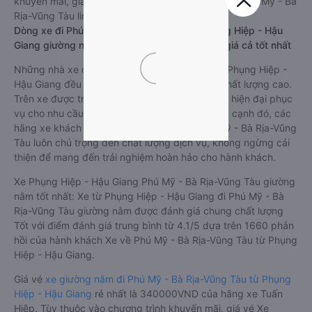
khuyến mãi, giá vé Xe Phụng Hiệp - Hậu Giang đi Phú Mỹ - Bà
Rịa-Vũng Tàu limousine này có thể sẽ rẻ hơn
Dòng xe đi Phú Mỹ - Bà Rịa-Vũng Tàu từ Phụng Hiệp - Hậu
Giang giường nằm chất lượng cao: Thoải mái, giá cả tốt nhất
Những nhà xe đi Phú Mỹ - Bà Rịa-Vũng Tàu từ Phụng Hiệp -
Hậu Giang đều sở hữu những xe giường nằm chất lượng cao.
Trên xe được trang bị đầy đủ các trang thiết bị hiện đại phục
vụ cho nhu cầu di chuyển của hành khách. Bên cạnh đó, các
hãng xe khách Phụng Hiệp - Hậu Giang Phú Mỹ - Bà Rịa-Vũng
Tàu luôn chú trọng đến chất lượng dịch vụ, không ngừng cải
thiện để mang đến trải nghiệm hoàn hảo cho hành khách.
Xe Phụng Hiệp - Hậu Giang Phú Mỹ - Bà Rịa-Vũng Tàu giường
nằm tốt nhất: Xe từ Phụng Hiệp - Hậu Giang đi Phú Mỹ - Bà
Rịa-Vũng Tàu giường nằm được đánh giá chung chất lượng
Tốt với điểm đánh giá trung bình từ 4.1/5 dựa trên 1660 phản
hồi của hành khách Xe về Phú Mỹ - Bà Rịa-Vũng Tàu từ Phụng
Hiệp - Hậu Giang.
Giá vé
xe giường nằm đi Phú Mỹ - Bà Rịa-Vũng Tàu từ Phụng
Hiệp - Hậu Giang
rẻ nhất là 340000VND của hãng xe Tuấn
Hiệp. Tùy thuộc vào chương trình khuyến mãi, giá vé Xe