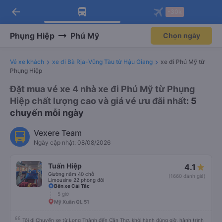
arrow_back
Tải app Vexere ngay!
Tải app Vexere
-30k
Mở app
Mở app
Nhận ưu đãi thành viên độc
-30k/ghế khi đặt vé máy bay qua
quyền
app
Phụng Hiệp
Phú Mỹ
Chọn ngày
Vé xe khách
xe đi Bà Rịa-Vũng Tàu từ Hậu Giang
xe đi Phú Mỹ từ
Phụng Hiệp
Đặt mua vé xe 4 nhà xe đi Phú Mỹ từ Phụng
Hiệp chất lượng cao và giá vé ưu đãi nhất
: 5
chuyến mỗi ngày
Vexere Team
Ngày cập nhật: 08/08/2026
Tuấn Hiệp
4.1
Giường nằm 40 chỗ
(1660 đánh giá)
Limousine 22 phòng đôi
Bến xe Cái Tắc
5 giờ
Mỹ Xuân QL 51
Tôi đi Chuyến xe từ Long Thành đến Cần Thơ, khởi hành đúng giờ, hành trình