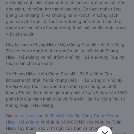
nhiều tiện nghi hiện đại như ti-vi, tủ lạnh mini, ổ cắm usb, đèn
đọc sách, hệ thống âm thanh cao cấp. Có vách ngăn riêng
biệt giữa khoang lái và khoang hành khách. Khoảng cách
giữa các ghế ngồi rất thoải mái, không nhồi nhét. Luôn đáp
ứng được nhu cầu về sang trọng, thoải mái và tiện nghi trong
việc di chuyển.
Đây là loại xe Phụng Hiệp - Hậu Giang Phú Mỹ - Bà Rịa-Vũng
Tàu có hỗ trợ đón/trả tận nơi miễn phí tại nội thành Phụng
Hiệp - Hậu Giang và nội thành Phú Mỹ - Bà Rịa-Vũng Tàu, rất
thuận tiện cho du khách.
Xe Phụng Hiệp - Hậu Giang Phú Mỹ - Bà Rịa-Vũng Tàu
limousine tốt nhất: Xe từ Phụng Hiệp - Hậu Giang đi Phú Mỹ -
Bà Rịa-Vũng Tàu limousine được đánh giá chung có chất
lượng Tốt với điểm đánh giá trung bình từ 4.1/5 dựa trên 1660
phản hồi của hành khách Xe về Phú Mỹ - Bà Rịa-Vũng Tàu từ
Phụng Hiệp - Hậu Giang.
Giá vé
xe limousine đi Phú Mỹ - Bà Rịa-Vũng Tàu từ Phụng
Hiệp - Hậu Giang
rẻ nhất là 340000VND của hãng xe Tuấn
Hiệp. Tùy thuộc vào vị trí ngồi của bạn và chương trình