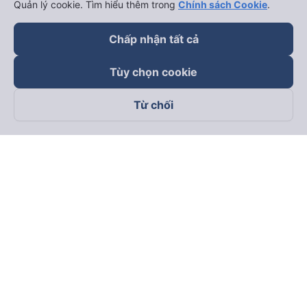
Quản lý cookie. Tìm hiểu thêm trong
Chính sách Cookie
.
Chấp nhận tất cả
Tùy chọn cookie
Từ chối
Theo dõi chúng tôi trên
Facebook
Tiktok
Youtube
Công ty TNHH Thương Mại Dịch Vụ Vexere
Địa chỉ đăng ký kinh doanh: 8C Chữ Đồng Tử, Phường Tân
Sơn Nhất, TP. Hồ Chí Minh, Việt Nam
Địa chỉ
:
Lầu 2, toà nhà H3 Circo Hoàng Diệu, 384 Hoàng Diệu,
Phường Khánh Hội, TP Hồ Chí Minh, Việt Nam
Tầng 3, toà nhà 101 Láng Hạ, 101 Láng Hạ, Phường Láng, TP.
Hà Nội, Việt Nam
Giấy chứng nhận ĐKKD số 0315133726 do Sở KH và ĐT TP.