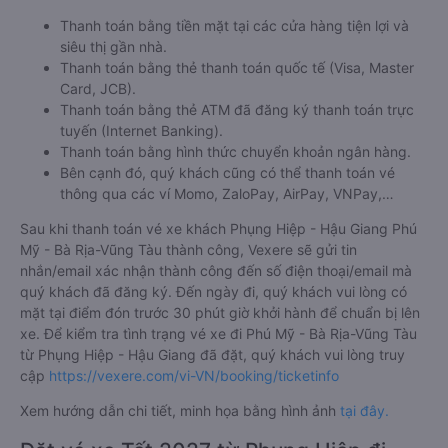
Thanh toán bằng tiền mặt tại các cửa hàng tiện lợi và
siêu thị gần nhà.
Thanh toán bằng thẻ thanh toán quốc tế (Visa, Master
Card, JCB).
Thanh toán bằng thẻ ATM đã đăng ký thanh toán trực
tuyến (Internet Banking).
Thanh toán bằng hình thức chuyển khoản ngân hàng.
Bên cạnh đó, quý khách cũng có thể thanh toán vé
thông qua các ví Momo, ZaloPay, AirPay, VNPay,…
Sau khi thanh toán vé xe khách Phụng Hiệp - Hậu Giang Phú
Mỹ - Bà Rịa-Vũng Tàu thành công, Vexere sẽ gửi tin
nhắn/email xác nhận thành công đến số điện thoại/email mà
quý khách đã đăng ký. Đến ngày đi, quý khách vui lòng có
mặt tại điểm đón trước 30 phút giờ khởi hành để chuẩn bị lên
xe. Để kiểm tra tình trạng vé xe đi Phú Mỹ - Bà Rịa-Vũng Tàu
từ Phụng Hiệp - Hậu Giang đã đặt, quý khách vui lòng truy
cập
https://vexere.com/vi-VN/booking/ticketinfo
Xem hướng dẫn chi tiết, minh họa bằng hình ảnh
tại đây.