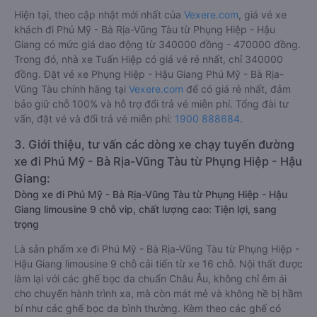
Hiện tại, theo cập nhật mới nhất của
Vexere.com
, giá vé xe
khách đi Phú Mỹ - Bà Rịa-Vũng Tàu từ Phụng Hiệp - Hậu
Giang có mức giá dao động từ 340000 đồng - 470000 đồng.
Trong đó, nhà xe Tuấn Hiệp có giá vé rẻ nhất, chỉ 340000
đồng. Đặt vé xe Phụng Hiệp - Hậu Giang Phú Mỹ - Bà Rịa-
Vũng Tàu chính hãng tại
Vexere.com
để có giá rẻ nhất, đảm
bảo giữ chỗ 100% và hỗ trợ đổi trả vé miễn phí. Tổng đài tư
vấn, đặt vé và đổi trả vé miễn phí:
1900 888684
.
3. Giới thiệu, tư vấn các dòng xe chạy tuyến đường
xe đi Phú Mỹ - Bà Rịa-Vũng Tàu từ Phụng Hiệp - Hậu
Giang:
Dòng xe đi Phú Mỹ - Bà Rịa-Vũng Tàu từ Phụng Hiệp - Hậu
Giang limousine 9 chỗ vip, chất lượng cao: Tiện lợi, sang
trọng
Là sản phẩm xe đi Phú Mỹ - Bà Rịa-Vũng Tàu từ Phụng Hiệp -
Hậu Giang limousine 9 chỗ cải tiến từ xe 16 chỗ. Nội thất được
làm lại với các ghế bọc da chuẩn Châu Âu, không chỉ êm ái
cho chuyến hành trình xa, mà còn mát mẻ và không hề bị hầm
bí như các ghế bọc da bình thường. Kèm theo các ghế có