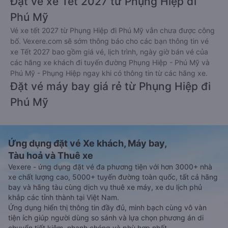
Đặt vé xe Tết 2027 từ Phụng Hiệp đi
Phú Mỹ
Vé xe tết 2027 từ Phụng Hiệp đi Phú Mỹ vẫn chưa được công
bố. Vexere.com sẽ sớm thông báo cho các bạn thông tin vé
xe Tết 2027 bao gồm giá vé, lịch trình, ngày giờ bán vé của
các hãng xe khách đi tuyến đường Phụng Hiệp - Phú Mỹ và
Phú Mỹ - Phụng Hiệp ngay khi có thông tin từ các hãng xe.
Đặt vé máy bay giá rẻ từ Phụng Hiệp đi
Phú Mỹ
Ứng dụng đặt vé Xe khách, Máy bay,
Tàu hoả và Thuê xe
Vexere - ứng dụng đặt vé đa phương tiện với hơn 3000+ nhà
xe chất lượng cao, 5000+ tuyến đường toàn quốc, tất cả hãng
bay và hãng tàu cùng dịch vụ thuê xe máy, xe du lịch phủ
khắp các tỉnh thành tại Việt Nam.
Ứng dụng hiển thị thông tin đầy đủ, minh bạch cùng vô vàn
tiện ích giúp người dùng so sánh và lựa chọn phương án di
chuyển tiết kiệm, nhanh chóng và phù hợp nhất.