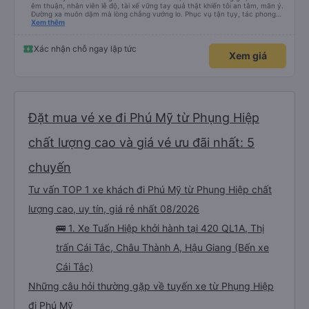
êm thuận, nhân viên lễ độ, tài xế vững tay quả thật khiến tôi an tâm, mãn ý.
Đường xa muôn dặm mà lòng chẳng vướng lo. Phục vụ tận tụy, tác phong
nghiêm cẩn, hiếm thấy giữa thời buổi kim tiền vội vã. Xã hội loạn đạo. Xin gửi
Xem thêm
lời tán dương chân thành, kính chúc nhà xe ngày một hưng thịnh, vạn lộ bình
an.”
Xác nhận chỗ ngay lập tức
Xem giá
Đặt mua vé xe đi Phú Mỹ từ Phụng Hiệp
chất lượng cao và giá vé ưu đãi nhất: 5
chuyến
Tư vấn TOP 1 xe khách đi Phú Mỹ từ Phụng Hiệp chất
lượng cao, uy tín, giá rẻ nhất 08/2026
🚌 1. Xe Tuấn Hiệp khởi hành tại 420 QL1A, Thị
trấn Cái Tắc, Châu Thành A, Hậu Giang (Bến xe
Cái Tắc)
Những câu hỏi thường gặp về tuyến xe từ Phụng Hiệp
đi Phú Mỹ