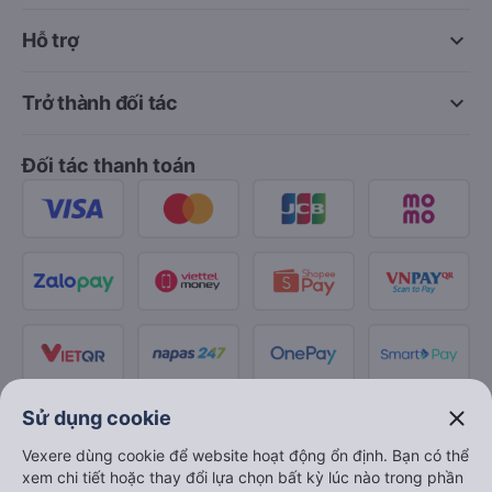
keyboard_arrow_down
Về chúng tôi
keyboard_arrow_down
Hỗ trợ
keyboard_arrow_down
Trở thành đối tác
Đối tác thanh toán
close
Sử dụng cookie
Vexere dùng cookie để website hoạt động ổn định. Bạn có thể
xem chi tiết hoặc thay đổi lựa chọn bất kỳ lúc nào trong phần