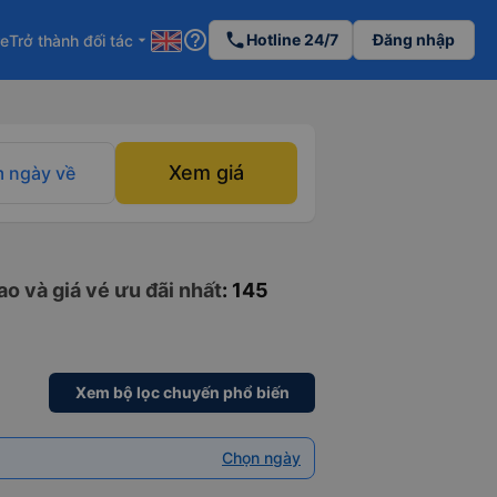
help_outline
phone
Hotline 24/7
Đăng nhập
re
Trở thành đối tác
arrow_drop_down
Xem giá
 ngày về
o và giá vé ưu đãi nhất
: 145
Xem bộ lọc chuyến phổ biến
Chọn ngày