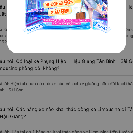
âu hỏi: Review xe đi Tân Bình - Sài Gòn từ Phụng Hiệp - Hậ
uất sắc, cao cấp nhất?
rả lời: Những hãng xe đi Phụng Hiệp - Hậu Giang Tân Bình - Sài Gòn c
hà xe Phương Trang đi Tân Bình - Sài Gòn từ Phụng Hiệp - Hậu Giang
952 đánh giá của khách hàng).
âu hỏi: Có loại xe Phụng Hiệp - Hậu Giang Tân Bình - Sài 
imousine phòng đôi không?
rả lời: Hiện tại chưa có nhà xe nào có loại xe giường nằm đôi khai t
nh - Sài Gòn.
âu hỏi: Các hãng xe nào khai thác dòng xe Limousine đi Tâ
 Hậu Giang?
rả lời: Hiện tại có 1 hãng xe khai thác dòng xe Limousine trên tuyế