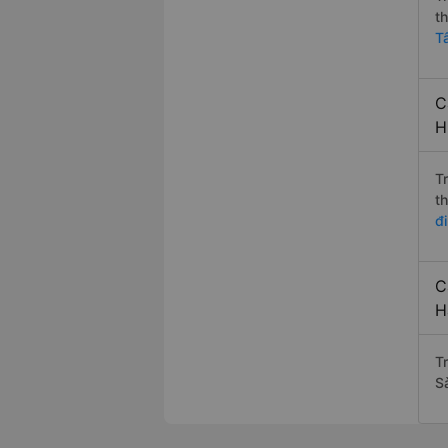
t
T
C
H
T
t
đi
C
H
T
S