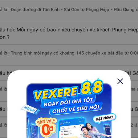
rả lời: Đoạn đường đi Tân Bình - Sài Gòn từ Phụng Hiệp - Hậu Giang
âu hỏi: Mỗi ngày có bao nhiêu chuyến xe khách Phụng Hiệp 
òn ?
rả lời: Trung bình mỗi ngày có khoảng 145 chuyến xe bắt đầu từ 0:0
âu hỏi: Nhà xe đi Phụng Hiệp - Hậu Giang Tân Bình - Sài 
rả lời: Chuyến xe có giờ xuất phát sớm nhất vào lúc 0:00 là của nhà
âu hỏi: Nhà xe đi Tân Bình - Sài Gòn từ Phụng Hiệp - Hậu G
rả lời: Chuyến xe có giờ xuất phát trễ (muộn) nhất là vào lúc 23:52 