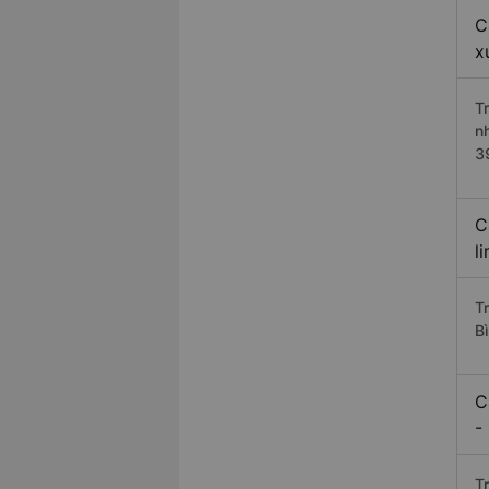
C
x
T
n
3
C
l
T
Bì
C
-
T