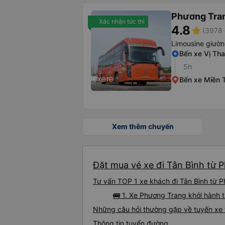
Phương Tra
Xác nhận tức thì
4.8
star
(3978 
Limousine giườ
Bến xe Vị Th
5h
Bến xe Miền 
Xem thêm chuyến
Đặt mua vé xe đi Tân Bình từ P
Tư vấn TOP 1 xe khách đi Tân Bình từ Ph
🚌 1. Xe Phương Trang khởi hành t
Những câu hỏi thường gặp về tuyến xe 
Thông tin tuyến đường