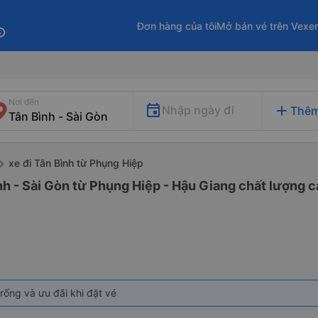
Đơn hàng của tôi
Mở bán vé trên Vexe
fo
Nơi đến
add
Nhập ngày đi
Thêm
xe đi Tân Bình từ Phụng Hiệp
nh - Sài Gòn từ Phụng Hiệp - Hậu Giang chất lượng ca
rống và ưu đãi khi đặt vé