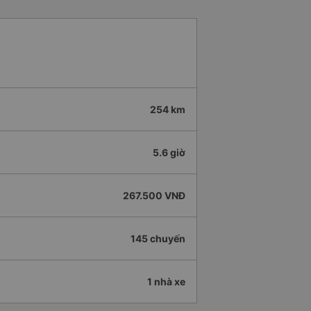
254 km
5.6 giờ
267.500 VNĐ
145 chuyến
1 nhà xe