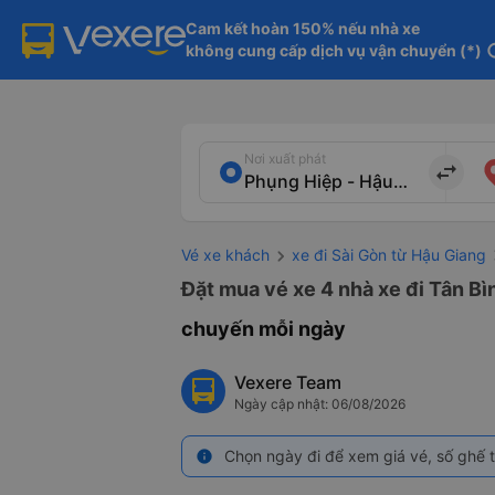
Cam kết hoàn 150% nếu nhà xe

không cung cấp dịch vụ vận chuyển (*)
in
Nơi xuất phát
import_export
Vé xe khách
xe đi Sài Gòn từ Hậu Giang
Đặt mua vé xe 4 nhà xe đi Tân Bì
chuyến mỗi ngày
Vexere Team
Ngày cập nhật: 06/08/2026
Chọn ngày đi để xem giá vé, số ghế t
info