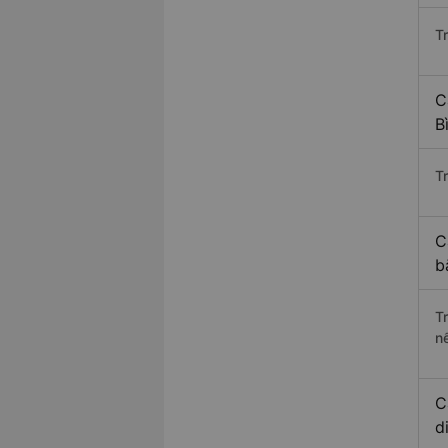
T
C
B
Tr
C
b
T
n
C
d