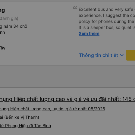
ng
Excellent bus and very safe 
experience, I suggest the 
đánh giá)
policy for phones during the
ng nằm 34 chỗ
It is a sleeper bus, so quiet 
anh
Wi-Fi password clearly insid
Xem thêm
would definitely ride with them again! --------
lượng tốt và tài xế lái xe rấ
Tây
hơn, tôi góp ý nhà xe nên có
keyboard_arrow_down
Thông tin chi tiết
lặng (tắt âm thanh điện tho
phiền hành khách khác ngủ.
mật khẩu Wi-Fi trong xe để
Tôi vẫn sẽ tiếp tục ủng hộ nh
hụng Hiệp chất lượng cao và giá vé ưu đãi nhất: 145
ụng Hiệp chất lượng cao, uy tín, giá rẻ nhất 08/2026
ại (Bến xe Vị Thanh)
từ Phụng Hiệp đi Tân Bình