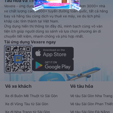
Tàu hoả và Thuê xe
Vexere - ứng dụng đặt vé đa phương tiện với hơn 3000+ nhà
xe chất lượng cao, 5000+ tuyến đường toàn quốc, tất cả hãng
bay và hãng tàu cùng dịch vụ thuê xe máy, xe du lịch phủ
khắp các tỉnh thành tại Việt Nam.
Ứng dụng hiển thị thông tin đầy đủ, minh bạch cùng vô vàn
tiện ích giúp người dùng so sánh và lựa chọn phương án di
chuyển tiết kiệm, nhanh chóng và phù hợp nhất.
Tải ứng dụng Vexere ngay
Vé xe khách
Vé tàu hỏa
Xe đi Buôn Mê Thuột từ Sài Gòn
Vé tàu Sài Gòn Nha Trang
Xe đi Vũng Tàu từ Sài Gòn
Vé tàu Sài Gòn Phan Thiết
Xe đi Nha Trang từ Sài Gòn
Vé tàu Sài Gòn Đà Nẵng