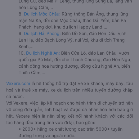
Lũng Cú, đèo Mã Pí Lèng, thung lũng Sủng Là, làng văn
hóa Lũng Cẩm,...
8.
Du lịch Mộc Châu:
Rừng thông Bản Áng, thung lũng
mận Nà Ka, đồi chè Mộc Châu, thác Dải Yếm, bản Pa
Phách, hang dơi, khu du lịch Happy Land,...
9.
Du lịch Hải Phòng:
Biển Đồ Sơn, đảo Hòn Dấu, vịnh
Lan Hạ, đảo Bạch Long Vỹ, núi Voi, khu di tích Tràng
Kênh,...
10.
Du lịch Nghệ An:
Biển Cửa Lò, đảo Lan Châu, vườn
quốc gia Pù Mát, đồi chè Thanh Chương, đảo Hòn Ngư,
cánh đồng hoa hướng dương, đồng cừu Nghệ An, biển
Thiên Cầm,...
Vexere.com
là hệ thống hỗ trợ đặt vé xe khách, máy bay, tàu
hoả và thuê xe máy, xe du lịch trên nhiều tuyến đường khắp
cả nước.
Với Vexere, việc lập kế hoạch cho hành trình di chuyển trở nên
vô cùng đơn giản, linh hoạt và được cá nhân hóa hơn bao giờ
hết. Vexere hiện là nền tảng kết nối hành khách với các đối
tác hàng đầu trong lĩnh vực đi lại, bao gồm:
• 2000+ hãng xe chất lượng cao trên 5000+ tuyến
đường trong và ngoài nước.