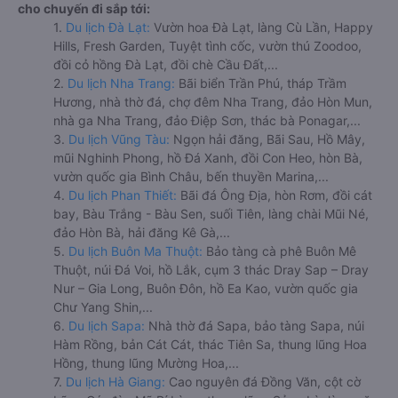
cho chuyến đi sắp tới:
1.
Du lịch Đà Lạt:
Vườn hoa Đà Lạt, làng Cù Lần, Happy
Hills, Fresh Garden, Tuyệt tình cốc, vườn thú Zoodoo,
đồi cỏ hồng Đà Lạt, đồi chè Cầu Đất,...
2.
Du lịch Nha Trang:
Bãi biển Trần Phú, tháp Trầm
Hương, nhà thờ đá, chợ đêm Nha Trang, đảo Hòn Mun,
nhà ga Nha Trang, đảo Điệp Sơn, thác bà Ponagar,...
3.
Du lịch Vũng Tàu:
Ngọn hải đăng, Bãi Sau, Hồ Mây,
mũi Nghinh Phong, hồ Đá Xanh, đồi Con Heo, hòn Bà,
vườn quốc gia Bình Châu, bến thuyền Marina,...
4.
Du lịch Phan Thiết:
Bãi đá Ông Địa, hòn Rơm, đồi cát
bay, Bàu Trắng - Bàu Sen, suối Tiên, làng chài Mũi Né,
đảo Hòn Bà, hải đăng Kê Gà,...
5.
Du lịch Buôn Ma Thuột:
Bảo tàng cà phê Buôn Mê
Thuột, núi Đá Voi, hồ Lắk, cụm 3 thác Dray Sap – Dray
Nur – Gia Long, Buôn Đôn, hồ Ea Kao, vườn quốc gia
Chư Yang Shin,...
6.
Du lịch Sapa:
Nhà thờ đá Sapa, bảo tàng Sapa, núi
Hàm Rồng, bản Cát Cát, thác Tiên Sa, thung lũng Hoa
Hồng, thung lũng Mường Hoa,...
7.
Du lịch Hà Giang:
Cao nguyên đá Đồng Văn, cột cờ