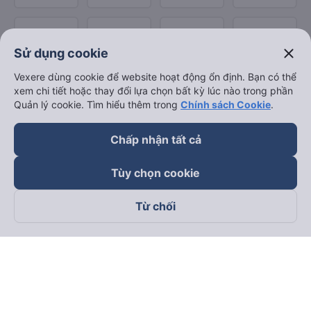
close
Sử dụng cookie
Vexere dùng cookie để website hoạt động ổn định. Bạn có thể
xem chi tiết hoặc thay đổi lựa chọn bất kỳ lúc nào trong phần
Quản lý cookie. Tìm hiểu thêm trong
Chính sách Cookie
.
Chấp nhận tất cả
Tùy chọn cookie
Từ chối
Theo dõi chúng tôi trên
Facebook
Tiktok
Youtube
Công ty TNHH Thương Mại Dịch Vụ Vexere