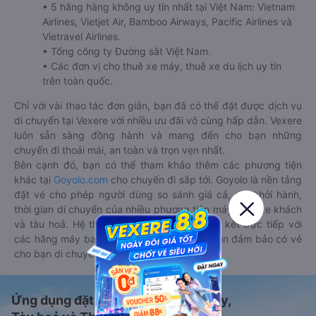
• 5 hãng hàng không uy tín nhất tại Việt Nam: Vietnam
Airlines, Vietjet Air, Bamboo Airways, Pacific Airlines và
Vietravel Airlines.
• Tổng công ty Đường sắt Việt Nam.
• Các đơn vị cho thuê xe máy, thuê xe du lịch uy tín
trên toàn quốc.
Chỉ với vài thao tác đơn giản, bạn đã có thể đặt được dịch vụ
di chuyển tại Vexere với nhiều ưu đãi vô cùng hấp dẫn. Vexere
luôn sẵn sàng đồng hành và mang đến cho bạn những
chuyến đi thoải mái, an toàn và trọn vẹn nhất.
Bên cạnh đó, bạn có thể tham khảo thêm các phương tiện
khác tại
Goyolo.com
cho chuyến đi sắp tới. Goyolo là nền tảng
đặt vé cho phép người dùng so sánh giá cả, giờ khởi hành,
thời gian di chuyển của nhiều phương tiện máy bay, xe khách
và tàu hoả. Hệ thống của Goyolo được liên kết trực tiếp với
các hãng máy bay, xe khách và tàu hoả, luôn đảm bảo có vé
cho bạn di chuyển.
Ứng dụng đặt vé Xe khách, Máy bay,