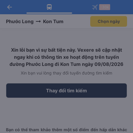
arrow_back
Tải app Vexere ngay!
Tải app Vexere
-30k
Mở app
Mở app
Nhận ưu đãi thành viên độc
-30k/ghế khi đặt vé máy bay qua
quyền
app
Phước Long
Kon Tum
Chọn ngày
Xin lỗi bạn vì sự bất tiện này. Vexere sẽ cập nhật
ngay khi có thông tin xe hoạt động trên tuyến
đường Phước Long đi Kon Tum ngày 09/08/2026
Xin bạn vui lòng thay đổi tuyến đường tìm kiếm
Thay đổi tìm kiếm
Bạn có thể tham khảo thêm một số điểm đến hấp dẫn khác