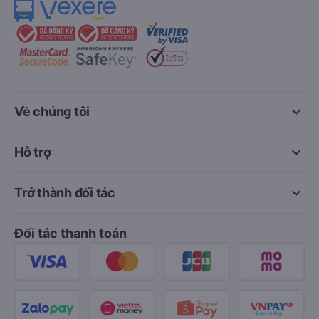
keyboard_arrow_down
Về chúng tôi
keyboard_arrow_down
Hỗ trợ
keyboard_arrow_down
Trở thành đối tác
Đối tác thanh toán