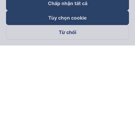
Chấp nhận tất cả
Tùy chọn cookie
Từ chối
Theo dõi chúng tôi trên
Facebook
Tiktok
Youtube
Công ty TNHH Thương Mại Dịch Vụ Vexere
Địa chỉ đăng ký kinh doanh: 8C Chữ Đồng Tử, Phường Tân
Sơn Nhất, TP. Hồ Chí Minh, Việt Nam
Địa chỉ
:
Lầu 2, toà nhà H3 Circo Hoàng Diệu, 384 Hoàng Diệu,
Phường Khánh Hội, TP Hồ Chí Minh, Việt Nam
Tầng 3, toà nhà 101 Láng Hạ, 101 Láng Hạ, Phường Láng, TP.
Hà Nội, Việt Nam
Giấy chứng nhận ĐKKD số 0315133726 do Sở KH và ĐT TP.
Hồ Chí Minh cấp lần đầu ngày 27/6/2018
Bản quyền © 2025 thuộc về Vexere.com