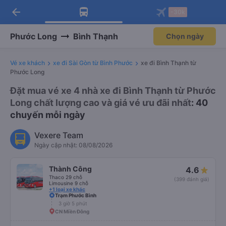
arrow_back
Tải app Vexere ngay!
Tải app Vexere
-30k
Mở app
Mở app
Nhận ưu đãi thành viên độc
-30k/ghế khi đặt vé máy bay qua
quyền
app
Phước Long
Bình Thạnh
Chọn ngày
Vé xe khách
xe đi Sài Gòn từ Bình Phước
xe đi Bình Thạnh từ
Phước Long
Đặt mua vé xe 4 nhà xe đi Bình Thạnh từ Phước
Long chất lượng cao và giá vé ưu đãi nhất
: 40
chuyến mỗi ngày
Vexere Team
Ngày cập nhật: 08/08/2026
Thành Công
4.6
Thaco 29 chỗ
(399 đánh giá)
Limousine 9 chỗ
+1 loại xe khác
Trạm Phước Bình
3 giờ 5 phút
CN Miền Đông