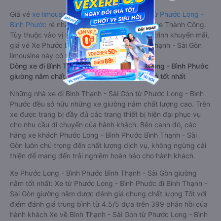
Giá vé
xe limousine đi Bình Thạnh - Sài Gòn từ Phước Long -
Bình Phước
rẻ nhất là 150000VND của hãng xe Thành Công.
Tùy thuộc vào vị trí ngồi của bạn và chương trình khuyến mãi,
giá vé Xe Phước Long - Bình Phước đi Bình Thạnh - Sài Gòn
limousine này có thể sẽ rẻ hơn
Dòng xe đi Bình Thạnh - Sài Gòn từ Phước Long - Bình Phước
giường nằm chất lượng cao: Thoải mái, giá cả tốt nhất
Những nhà xe đi Bình Thạnh - Sài Gòn từ Phước Long - Bình
Phước đều sở hữu những xe giường nằm chất lượng cao. Trên
xe được trang bị đầy đủ các trang thiết bị hiện đại phục vụ
cho nhu cầu di chuyển của hành khách. Bên cạnh đó, các
hãng xe khách Phước Long - Bình Phước Bình Thạnh - Sài
Gòn luôn chú trọng đến chất lượng dịch vụ, không ngừng cải
thiện để mang đến trải nghiệm hoàn hảo cho hành khách.
Xe Phước Long - Bình Phước Bình Thạnh - Sài Gòn giường
nằm tốt nhất: Xe từ Phước Long - Bình Phước đi Bình Thạnh -
Sài Gòn giường nằm được đánh giá chung chất lượng Tốt với
điểm đánh giá trung bình từ 4.5/5 dựa trên 399 phản hồi của
hành khách Xe về Bình Thạnh - Sài Gòn từ Phước Long - Bình