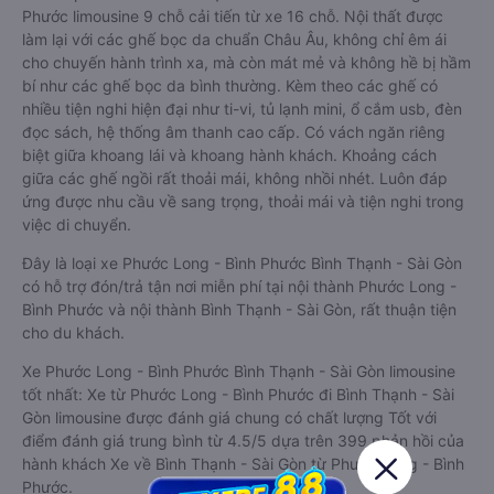
Phước limousine 9 chỗ cải tiến từ xe 16 chỗ. Nội thất được
làm lại với các ghế bọc da chuẩn Châu Âu, không chỉ êm ái
cho chuyến hành trình xa, mà còn mát mẻ và không hề bị hầm
bí như các ghế bọc da bình thường. Kèm theo các ghế có
nhiều tiện nghi hiện đại như ti-vi, tủ lạnh mini, ổ cắm usb, đèn
đọc sách, hệ thống âm thanh cao cấp. Có vách ngăn riêng
biệt giữa khoang lái và khoang hành khách. Khoảng cách
giữa các ghế ngồi rất thoải mái, không nhồi nhét. Luôn đáp
ứng được nhu cầu về sang trọng, thoải mái và tiện nghi trong
việc di chuyển.
Đây là loại xe Phước Long - Bình Phước Bình Thạnh - Sài Gòn
có hỗ trợ đón/trả tận nơi miễn phí tại nội thành Phước Long -
Bình Phước và nội thành Bình Thạnh - Sài Gòn, rất thuận tiện
cho du khách.
Xe Phước Long - Bình Phước Bình Thạnh - Sài Gòn limousine
tốt nhất: Xe từ Phước Long - Bình Phước đi Bình Thạnh - Sài
Gòn limousine được đánh giá chung có chất lượng Tốt với
điểm đánh giá trung bình từ 4.5/5 dựa trên 399 phản hồi của
hành khách Xe về Bình Thạnh - Sài Gòn từ Phước Long - Bình
Phước.