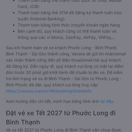
Thanh toán bằng thẻ thanh toán quốc tế (Visa, Master
Card, JCB).
Thanh toán bằng thẻ ATM đã đăng ký thanh toán trực
tuyến (Internet Banking).
Thanh toán bằng hình thức chuyển khoản ngân hàng.
Bên cạnh đó, quý khách cũng có thể thanh toán vé
thông qua các ví Momo, ZaloPay, AirPay, VNPay,…
Sau khi thanh toán vé xe khách Phước Long - Bình Phước
Bình Thạnh - Sài Gòn thành công, Vexere sẽ gửi tin nhắn/email
xác nhận thành công đến số điện thoại/email mà quý khách
đã đăng ký. Đến ngày đi, quý khách vui lòng có mặt tại điểm
đón trước 30 phút giờ khởi hành để chuẩn bị lên xe. Để kiểm
tra tình trạng vé xe đi Bình Thạnh - Sài Gòn từ Phước Long -
Bình Phước đã đặt, quý khách vui lòng truy cập
https://vexere.com/vi-VN/booking/ticketinfo
Xem hướng dẫn chi tiết, minh họa bằng hình ảnh
tại đây.
Đặt vé xe Tết 2027 từ Phước Long đi
Bình Thạnh
Vé xe tết 2027 từ Phước Long đi Bình Thạnh vẫn chưa được