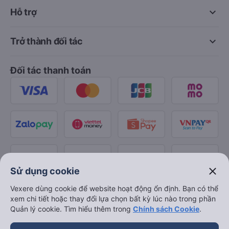
keyboard_arrow_down
Hỗ trợ
keyboard_arrow_down
Trở thành đối tác
Đối tác thanh toán
close
Sử dụng cookie
Vexere dùng cookie để website hoạt động ổn định. Bạn có thể
xem chi tiết hoặc thay đổi lựa chọn bất kỳ lúc nào trong phần
Quản lý cookie. Tìm hiểu thêm trong
Chính sách Cookie
.