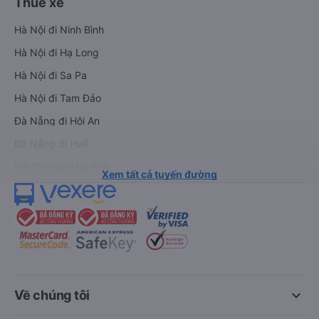
Thuê xe
Hà Nội đi Ninh Bình
Hà Nội đi Hạ Long
Hà Nội đi Sa Pa
Hà Nội đi Tam Đảo
Đà Nẵng đi Hội An
Đà Nẵng đi Huế
Hải Phòng đi Hà Nội
Xem tất cả tuyến đường
keyboard_arrow_down
Về chúng tôi