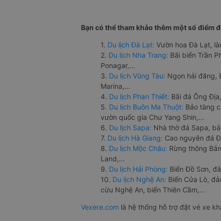
Bạn có thể tham khảo thêm một số điểm đế
1.
Du lịch Đà Lạt:
Vườn hoa Đà Lạt, là
2.
Du lịch Nha Trang:
Bãi biển Trần 
Ponagar,...
3.
Du lịch Vũng Tàu:
Ngọn hải đăng, 
Marina,...
4.
Du lịch Phan Thiết:
Bãi đá Ông Địa,
5.
Du lịch Buôn Ma Thuột:
Bảo tàng c
vườn quốc gia Chư Yang Shin,...
6.
Du lịch Sapa:
Nhà thờ đá Sapa, bả
7.
Du lịch Hà Giang:
Cao nguyên đá Đồ
8.
Du lịch Mộc Châu:
Rừng thông Bản 
Land,...
9.
Du lịch Hải Phòng:
Biển Đồ Sơn, đả
10.
Du lịch Nghệ An:
Biển Cửa Lò, đ
cừu Nghệ An, biển Thiên Cầm,...
Vexere.com
là hệ thống hỗ trợ đặt vé xe k