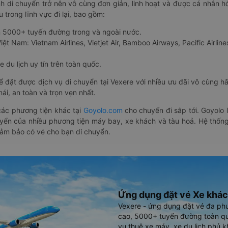
nh di chuyển trở nên vô cùng đơn giản, linh hoạt và được cá nhân h
 trong lĩnh vực đi lại, bao gồm:
n 5000+ tuyến đường trong và ngoài nước.
ệt Nam: Vietnam Airlines, Vietjet Air, Bamboo Airways, Pacific Airlines
 du lịch uy tín trên toàn quốc.
thể đặt được dịch vụ di chuyển tại Vexere với nhiều ưu đãi vô cùng 
i, an toàn và trọn vẹn nhất.
ác phương tiện khác tại
Goyolo.com
cho chuyến đi sắp tới. Goyolo
huyển của nhiều phương tiện máy bay, xe khách và tàu hoả. Hệ thống
đảm bảo có vé cho bạn di chuyển.
Ứng dụng đặt vé Xe khác
Vexere - ứng dụng đặt vé đa ph
cao, 5000+ tuyến đường toàn qu
vụ thuê xe máy, xe du lịch phủ k