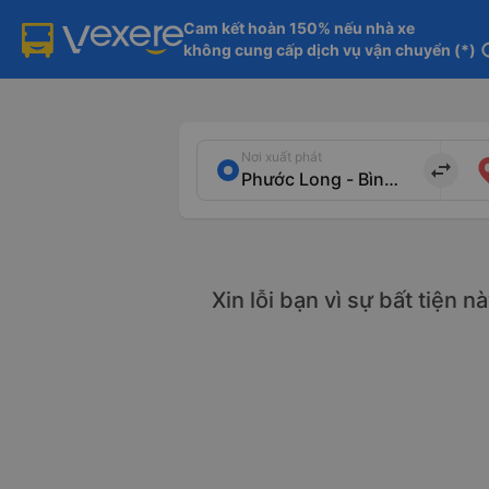
Cam kết hoàn 150% nếu nhà xe

không cung cấp dịch vụ vận chuyển (*)
in
Nơi xuất phát
import_export
Xin lỗi bạn vì sự bất tiện 