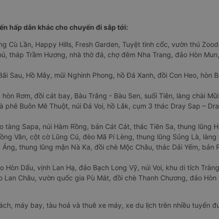
n hấp dẫn khác cho chuyến đi sắp tới:
ng Cù Lần, Happy Hills, Fresh Garden, Tuyệt tình cốc, vườn thú Zoodo
Phú, tháp Trầm Hương, nhà thờ đá, chợ đêm Nha Trang, đảo Hòn Mun,
Bãi Sau, Hồ Mây, mũi Nghinh Phong, hồ Đá Xanh, đồi Con Heo, hòn B
 hòn Rơm, đồi cát bay, Bàu Trắng - Bàu Sen, suối Tiên, làng chài Mũi
à phê Buôn Mê Thuột, núi Đá Voi, hồ Lắk, cụm 3 thác Dray Sap – Dra
o tàng Sapa, núi Hàm Rồng, bản Cát Cát, thác Tiên Sa, thung lũng 
ng Văn, cột cờ Lũng Cú, đèo Mã Pí Lèng, thung lũng Sủng Là, làng 
Áng, thung lũng mận Nà Ka, đồi chè Mộc Châu, thác Dải Yếm, bản P
o Hòn Dấu, vịnh Lan Hạ, đảo Bạch Long Vỹ, núi Voi, khu di tích Tràng
ảo Lan Châu, vườn quốc gia Pù Mát, đồi chè Thanh Chương, đảo Hò
hách, máy bay, tàu hoả và thuê xe máy, xe du lịch trên nhiều tuyến 