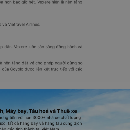
óa hơn bao giờ hết. Vexere hiện là nền tảng
 và Vietravel Airlines.
hấp dẫn. Vexere luôn sẵn sàng đồng hành và
 là nền tảng đặt vé cho phép người dùng so
 của Goyolo được liên kết trực tiếp với các
h, Máy bay, Tàu hoả và Thuê xe
ương tiện với hơn 3000+ nhà xe chất lượng
ốc, tất cả hãng bay và hãng tàu cùng dịch
hắp các tỉnh thành tại Việt Nam.