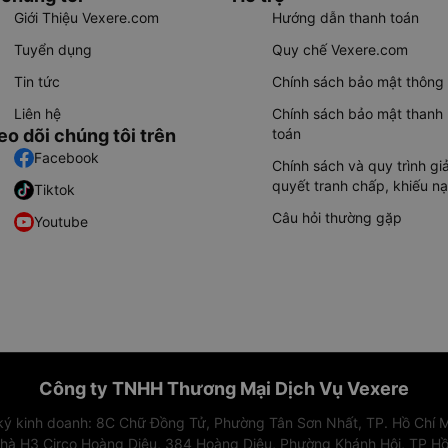
Giới Thiệu Vexere.com
Hướng dẫn thanh toán
Tuyển dụng
Quy chế Vexere.com
Tin tức
Chính sách bảo mật thông 
Liên hệ
Chính sách bảo mật thanh
eo dõi chúng tôi trên
toán
Facebook
Chính sách và quy trình giả
quyết tranh chấp, khiếu nạ
Tiktok
Câu hỏi thường gặp
Youtube
Công ty TNHH Thương Mại Dịch Vụ Vexere
 ký kinh doanh: 8C Chữ Đồng Tử, Phường Tân Sơn Nhất, TP. Hồ Chí M
nhà H3 Circo Hoàng Diệu, 384 Hoàng Diệu, Phường Khánh Hội, TP Hồ