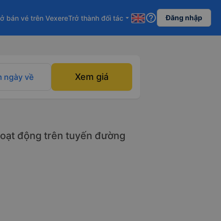
help_outline
Đăng nhập
ở bán vé trên Vexere
Trở thành đối tác
arrow_drop_down
Xem giá
 ngày về
oạt động trên tuyến đường