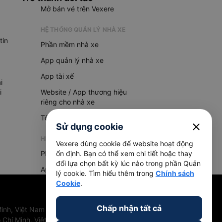
Mở bán vé trên Vexere
HỆ THỐNG QUẢN LÝ NHÀ XE
tin
Phần mềm nhà xe
App quản lý nhà xe
App tài xế
i
i
Website / App thương hiệu
riêng cho nhà xe
Tổng đài AI
close
Sử dụng cookie
HỆ THỐNG QUẢN LÝ HÀNG HOÁ
Vexere dùng cookie để website hoạt động
Phần mềm quản lý hàng hoá
ổn định. Bạn có thể xem chi tiết hoặc thay
đổi lựa chọn bất kỳ lúc nào trong phần Quản
App quản lý hàng hoá
lý cookie. Tìm hiểu thêm trong
Chính sách
Cookie
.
Chấp nhận tất cả
inh, Việt Nam
 Chí Minh, Việt Nam