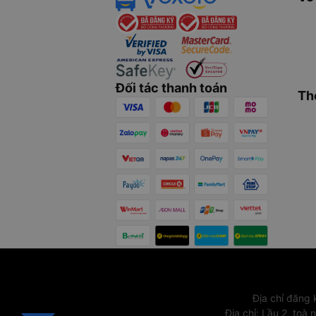
Đối tác thanh toán
Th
Địa chỉ đăng
Địa chỉ
:
Lầu 2, toà 