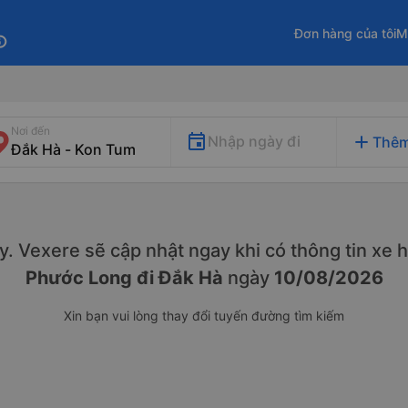
Đơn hàng của tôi
M
fo
Nơi đến
add
Nhập ngày đi
Thêm
này. Vexere sẽ cập nhật ngay khi có thông tin xe
h
Phước Long đi Đắk Hà
ngày
10/08/2026
Xin bạn vui lòng thay đổi tuyến đường tìm kiếm