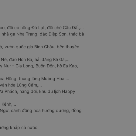
o, đồi cỏ hồng Đà Lạt, đồi chè Cầu Đất,...
 nhà ga Nha Trang, đảo Điệp Sơn, thác bà
à, vườn quốc gia Bình Châu, bến thuyền
 Né, đảo Hòn Bà, hải đăng Kê Gà,...
y Nur – Gia Long, Buôn Đôn, hồ Ea Kao,
Hoa Hồng, thung lũng Mường Hoa,...
văn hóa Lũng Cẩm,...
a Phách, hang dơi, khu du lịch Happy
 Kênh,...
n Ngư, cánh đồng hoa hướng dương, đồng
đường khắp cả nước.