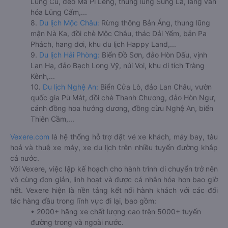
Lũng Cú, đèo Mã Pí Lèng, thung lũng Sủng Là, làng văn
hóa Lũng Cẩm,...
8.
Du lịch Mộc Châu:
Rừng thông Bản Áng, thung lũng
mận Nà Ka, đồi chè Mộc Châu, thác Dải Yếm, bản Pa
Phách, hang dơi, khu du lịch Happy Land,...
9.
Du lịch Hải Phòng:
Biển Đồ Sơn, đảo Hòn Dấu, vịnh
Lan Hạ, đảo Bạch Long Vỹ, núi Voi, khu di tích Tràng
Kênh,...
10.
Du lịch Nghệ An:
Biển Cửa Lò, đảo Lan Châu, vườn
quốc gia Pù Mát, đồi chè Thanh Chương, đảo Hòn Ngư,
cánh đồng hoa hướng dương, đồng cừu Nghệ An, biển
Thiên Cầm,...
Vexere.com
là hệ thống hỗ trợ đặt vé xe khách, máy bay, tàu
hoả và thuê xe máy, xe du lịch trên nhiều tuyến đường khắp
cả nước.
Với Vexere, việc lập kế hoạch cho hành trình di chuyển trở nên
vô cùng đơn giản, linh hoạt và được cá nhân hóa hơn bao giờ
hết. Vexere hiện là nền tảng kết nối hành khách với các đối
tác hàng đầu trong lĩnh vực đi lại, bao gồm:
• 2000+ hãng xe chất lượng cao trên 5000+ tuyến
đường trong và ngoài nước.