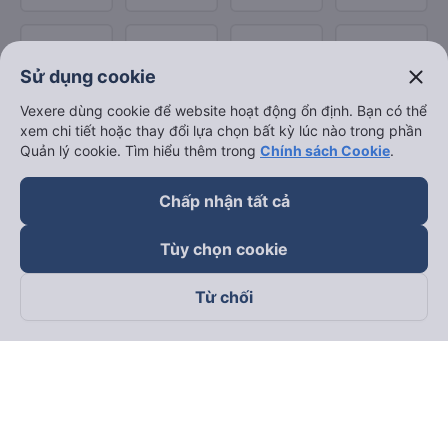
close
Sử dụng cookie
Vexere dùng cookie để website hoạt động ổn định. Bạn có thể
xem chi tiết hoặc thay đổi lựa chọn bất kỳ lúc nào trong phần
Quản lý cookie. Tìm hiểu thêm trong
Chính sách Cookie
.
Chấp nhận tất cả
Tùy chọn cookie
Từ chối
Theo dõi chúng tôi trên
Facebook
Tiktok
Youtube
Công ty TNHH Thương Mại Dịch Vụ Vexere