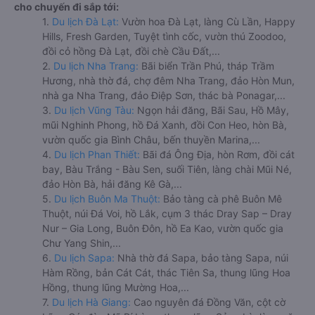
cho chuyến đi sắp tới:
1.
Du lịch Đà Lạt:
Vườn hoa Đà Lạt, làng Cù Lần, Happy
Hills, Fresh Garden, Tuyệt tình cốc, vườn thú Zoodoo,
đồi cỏ hồng Đà Lạt, đồi chè Cầu Đất,...
2.
Du lịch Nha Trang:
Bãi biển Trần Phú, tháp Trầm
Hương, nhà thờ đá, chợ đêm Nha Trang, đảo Hòn Mun,
nhà ga Nha Trang, đảo Điệp Sơn, thác bà Ponagar,...
3.
Du lịch Vũng Tàu:
Ngọn hải đăng, Bãi Sau, Hồ Mây,
mũi Nghinh Phong, hồ Đá Xanh, đồi Con Heo, hòn Bà,
vườn quốc gia Bình Châu, bến thuyền Marina,...
4.
Du lịch Phan Thiết:
Bãi đá Ông Địa, hòn Rơm, đồi cát
bay, Bàu Trắng - Bàu Sen, suối Tiên, làng chài Mũi Né,
đảo Hòn Bà, hải đăng Kê Gà,...
5.
Du lịch Buôn Ma Thuột:
Bảo tàng cà phê Buôn Mê
Thuột, núi Đá Voi, hồ Lắk, cụm 3 thác Dray Sap – Dray
Nur – Gia Long, Buôn Đôn, hồ Ea Kao, vườn quốc gia
Chư Yang Shin,...
6.
Du lịch Sapa:
Nhà thờ đá Sapa, bảo tàng Sapa, núi
Hàm Rồng, bản Cát Cát, thác Tiên Sa, thung lũng Hoa
Hồng, thung lũng Mường Hoa,...
7.
Du lịch Hà Giang:
Cao nguyên đá Đồng Văn, cột cờ