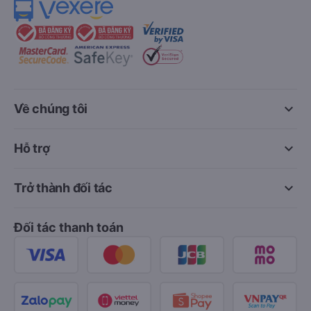
keyboard_arrow_down
Về chúng tôi
keyboard_arrow_down
Hỗ trợ
keyboard_arrow_down
Trở thành đối tác
Đối tác thanh toán