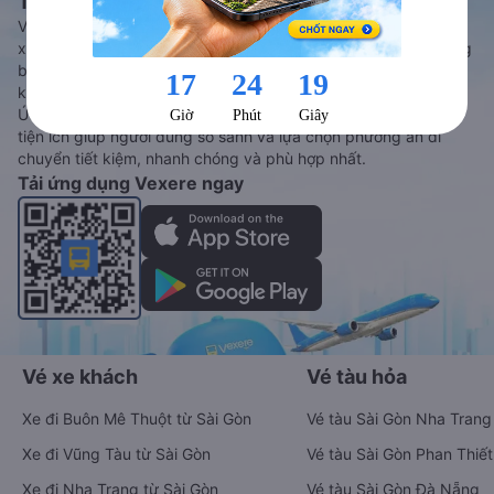
Tàu hoả và Thuê xe
Vexere - ứng dụng đặt vé đa phương tiện với hơn 3000+ nhà
xe chất lượng cao, 5000+ tuyến đường toàn quốc, tất cả hãng
bay và hãng tàu cùng dịch vụ thuê xe máy, xe du lịch phủ
khắp các tỉnh thành tại Việt Nam.
Ứng dụng hiển thị thông tin đầy đủ, minh bạch cùng vô vàn
tiện ích giúp người dùng so sánh và lựa chọn phương án di
chuyển tiết kiệm, nhanh chóng và phù hợp nhất.
Tải ứng dụng Vexere ngay
Vé xe khách
Vé tàu hỏa
Xe đi Buôn Mê Thuột từ Sài Gòn
Vé tàu Sài Gòn Nha Trang
Xe đi Vũng Tàu từ Sài Gòn
Vé tàu Sài Gòn Phan Thiết
Xe đi Nha Trang từ Sài Gòn
Vé tàu Sài Gòn Đà Nẵng