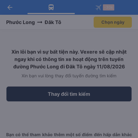
arrow_back
Tải app Vexere ngay!
Tải app Vexere
-30k
Mở app
Mở app
Nhận ưu đãi thành viên độc
-30k/ghế khi đặt vé máy bay qua
quyền
app
Phước Long
Đăk Tô
Chọn ngày
Xin lỗi bạn vì sự bất tiện này. Vexere sẽ cập nhật
ngay khi có thông tin xe hoạt động trên tuyến
đường Phước Long đi Đăk Tô ngày 11/08/2026
Xin bạn vui lòng thay đổi tuyến đường tìm kiếm
Thay đổi tìm kiếm
Bạn có thể tham khảo thêm một số điểm đến hấp dẫn khác