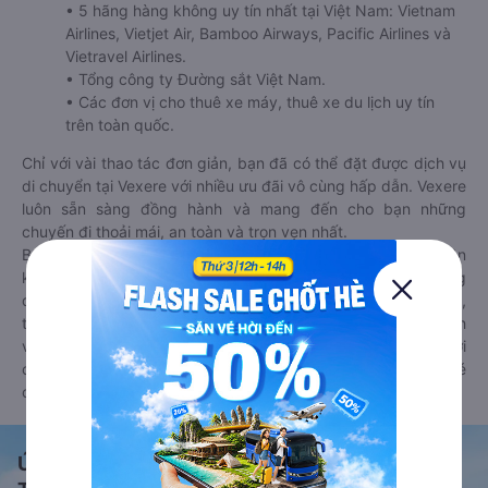
• 5 hãng hàng không uy tín nhất tại Việt Nam: Vietnam
Airlines, Vietjet Air, Bamboo Airways, Pacific Airlines và
Vietravel Airlines.
• Tổng công ty Đường sắt Việt Nam.
• Các đơn vị cho thuê xe máy, thuê xe du lịch uy tín
trên toàn quốc.
Chỉ với vài thao tác đơn giản, bạn đã có thể đặt được dịch vụ
di chuyển tại Vexere với nhiều ưu đãi vô cùng hấp dẫn. Vexere
luôn sẵn sàng đồng hành và mang đến cho bạn những
chuyến đi thoải mái, an toàn và trọn vẹn nhất.
Bên cạnh đó, bạn có thể tham khảo thêm các phương tiện
khác tại
Goyolo.com
cho chuyến đi sắp tới. Goyolo là nền tảng
đặt vé cho phép người dùng so sánh giá cả, giờ khởi hành,
thời gian di chuyển của nhiều phương tiện máy bay, xe khách
và tàu hoả. Hệ thống của Goyolo được liên kết trực tiếp với
các hãng máy bay, xe khách và tàu hoả, luôn đảm bảo có vé
cho bạn di chuyển.
Ứng dụng đặt vé Xe khách, Máy bay,