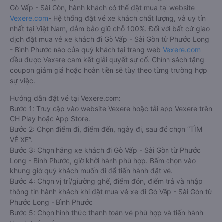
Gò Vấp - Sài Gòn, hành khách có thể đặt mua tại website
Vexere.com
- Hệ thống đặt vé xe khách chất lượng, và uy tín
nhất tại Việt Nam, đảm bảo giữ chỗ 100%. Đối với bất cứ giao
dịch đặt mua vé xe khách đi Gò Vấp - Sài Gòn từ Phước Long
- Bình Phước nào của quý khách tại trang web
Vexere.com
đều được Vexere cam kết giải quyết sự cố. Chính sách tặng
coupon giảm giá hoặc hoàn tiền sẽ tùy theo từng trường hợp
sự việc.
Hướng dẫn đặt vé tại Vexere.com:
Bước 1: Truy cập vào website Vexere hoặc tải app Vexere trên
CH Play hoặc App Store.
Bước 2: Chọn điểm đi, điểm đến, ngày đi, sau đó chọn “TÌM
VÉ XE”.
Bước 3: Chọn hãng xe khách đi Gò Vấp - Sài Gòn từ Phước
Long - Bình Phước, giờ khởi hành phù hợp. Bấm chọn vào
khung giờ quý khách muốn đi để tiến hành đặt vé.
Bước 4: Chọn vị trí/giường ghế, điểm đón, điểm trả và nhập
thông tin hành khách khi đặt mua vé xe đi Gò Vấp - Sài Gòn từ
Phước Long - Bình Phước
Bước 5: Chọn hình thức thanh toán vé phù hợp và tiến hành