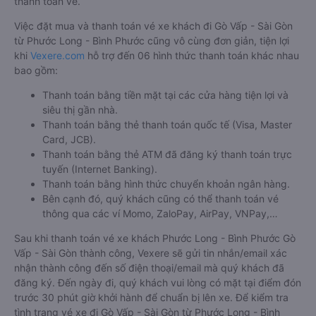
thanh toán vé.
Việc đặt mua và thanh toán vé xe khách đi Gò Vấp - Sài Gòn
từ Phước Long - Bình Phước cũng vô cùng đơn giản, tiện lợi
khi
Vexere.com
hỗ trợ đến 06 hình thức thanh toán khác nhau
bao gồm:
Thanh toán bằng tiền mặt tại các cửa hàng tiện lợi và
siêu thị gần nhà.
Thanh toán bằng thẻ thanh toán quốc tế (Visa, Master
Card, JCB).
Thanh toán bằng thẻ ATM đã đăng ký thanh toán trực
tuyến (Internet Banking).
Thanh toán bằng hình thức chuyển khoản ngân hàng.
Bên cạnh đó, quý khách cũng có thể thanh toán vé
thông qua các ví Momo, ZaloPay, AirPay, VNPay,…
Sau khi thanh toán vé xe khách Phước Long - Bình Phước Gò
Vấp - Sài Gòn thành công, Vexere sẽ gửi tin nhắn/email xác
nhận thành công đến số điện thoại/email mà quý khách đã
đăng ký. Đến ngày đi, quý khách vui lòng có mặt tại điểm đón
trước 30 phút giờ khởi hành để chuẩn bị lên xe. Để kiểm tra
tình trạng vé xe đi Gò Vấp - Sài Gòn từ Phước Long - Bình