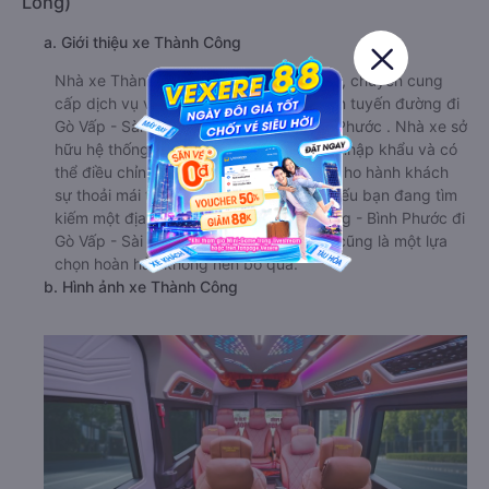
Long)
a. Giới thiệu xe Thành Công
Nhà xe Thành Công là một nhà xe uy tín, chuyên cung
cấp dịch vụ vận chuyển hành khách trên tuyến đường đi
Gò Vấp - Sài Gòn từ Phước Long - Bình Phước . Nhà xe sở
hữu hệ thống xe cao cấp, được bọc da nhập khẩu và có
thể điều chỉnh độ ngả tùy ý, mang đến cho hành khách
sự thoải mái trong suốt hành trình dài. Nếu bạn đang tìm
kiếm một địa chỉ xe khách từ Phước Long - Bình Phước đi
Gò Vấp - Sài Gòn uy tín thì Thành Công cũng là một lựa
chọn hoàn hảo không nên bỏ qua.
b. Hình ảnh xe Thành Công