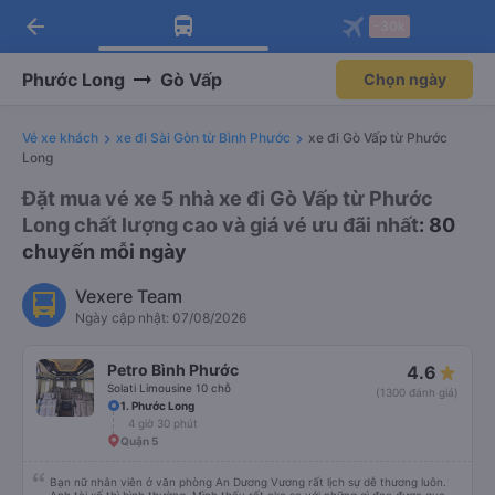
arrow_back
Tải app Vexere ngay!
Tải app Vexere
-30k
Mở app
Mở app
Nhận ưu đãi thành viên độc
-30k/ghế khi đặt vé máy bay qua
quyền
app
Phước Long
Gò Vấp
Chọn ngày
Vé xe khách
xe đi Sài Gòn từ Bình Phước
xe đi Gò Vấp từ Phước
Long
Đặt mua vé xe 5 nhà xe đi Gò Vấp từ Phước
Long chất lượng cao và giá vé ưu đãi nhất
: 80
chuyến mỗi ngày
Vexere Team
Ngày cập nhật: 07/08/2026
Petro Bình Phước
4.6
Solati Limousine 10 chỗ
(1300 đánh giá)
1. Phước Long
4 giờ 30 phút
Quận 5
Bạn nữ nhân viên ở văn phòng An Dương Vương rất lịch sự dễ thương luôn.