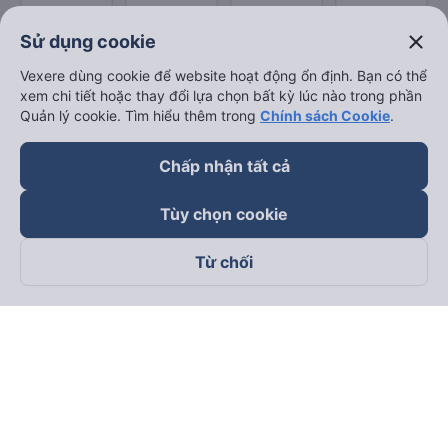
close
Sử dụng cookie
Vexere dùng cookie để website hoạt động ổn định. Bạn có thể
xem chi tiết hoặc thay đổi lựa chọn bất kỳ lúc nào trong phần
Quản lý cookie. Tìm hiểu thêm trong
Chính sách Cookie
.
Chấp nhận tất cả
Tùy chọn cookie
Từ chối
Theo dõi chúng tôi trên
Facebook
Tiktok
Youtube
Công ty TNHH Thương Mại Dịch Vụ Vexere
Địa chỉ đăng ký kinh doanh: 8C Chữ Đồng Tử, Phường Tân
Sơn Nhất, TP. Hồ Chí Minh, Việt Nam