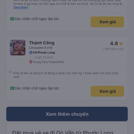
Anh tài xế thì bình thường. Mình thấy rất oke so với những gì đọc được qua
review ở gg map và trên app (có thể là hên xui thui). Xe có lái ẩu ha rung lắc
hay không thì cũng ko rõ tại mình say xe nên ngủ ko à
Xem thêm
Xác nhận chỗ ngay lập tức
Xem giá
Thành Công
4.6
Limousine 9 chỗ
(399 đánh giá)
CN Phước Long
4 giờ 20 phút
Trung Tâm Thành Phố
Khá ok lên xe đúng h đi đúng h phát cho mỗi ng 1 khăn lạnh với chai nước
suôi
Xác nhận chỗ ngay lập tức
Xem giá
Xem thêm chuyến
Đặt mua vé xe đi Gò Vấp từ Phước Long