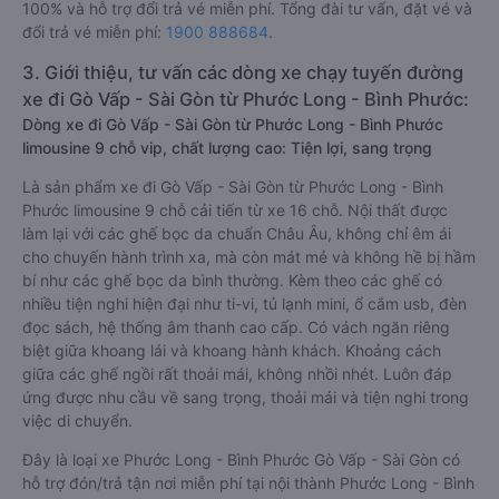
100% và hỗ trợ đổi trả vé miễn phí. Tổng đài tư vấn, đặt vé và
đổi trả vé miễn phí:
1900 888684
.
3. Giới thiệu, tư vấn các dòng xe chạy tuyến đường
xe đi Gò Vấp - Sài Gòn từ Phước Long - Bình Phước:
Dòng xe đi Gò Vấp - Sài Gòn từ Phước Long - Bình Phước
limousine 9 chỗ vip, chất lượng cao: Tiện lợi, sang trọng
Là sản phẩm xe đi Gò Vấp - Sài Gòn từ Phước Long - Bình
Phước limousine 9 chỗ cải tiến từ xe 16 chỗ. Nội thất được
làm lại với các ghế bọc da chuẩn Châu Âu, không chỉ êm ái
cho chuyến hành trình xa, mà còn mát mẻ và không hề bị hầm
bí như các ghế bọc da bình thường. Kèm theo các ghế có
nhiều tiện nghi hiện đại như ti-vi, tủ lạnh mini, ổ cắm usb, đèn
đọc sách, hệ thống âm thanh cao cấp. Có vách ngăn riêng
biệt giữa khoang lái và khoang hành khách. Khoảng cách
giữa các ghế ngồi rất thoải mái, không nhồi nhét. Luôn đáp
ứng được nhu cầu về sang trọng, thoải mái và tiện nghi trong
việc di chuyển.
Đây là loại xe Phước Long - Bình Phước Gò Vấp - Sài Gòn có
hỗ trợ đón/trả tận nơi miễn phí tại nội thành Phước Long - Bình