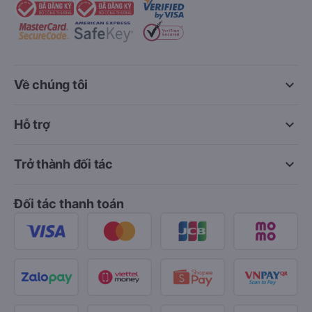
keyboard_arrow_down
Về chúng tôi
keyboard_arrow_down
Hỗ trợ
keyboard_arrow_down
Trở thành đối tác
Đối tác thanh toán