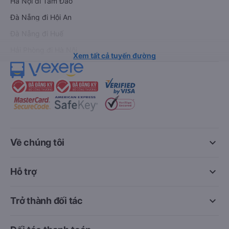
Hà Nội đi Tam Đảo
Đà Nẵng đi Hội An
Đà Nẵng đi Huế
Hải Phòng đi Hà Nội
Xem tất cả tuyến đường
keyboard_arrow_down
Về chúng tôi
keyboard_arrow_down
Hỗ trợ
keyboard_arrow_down
Trở thành đối tác