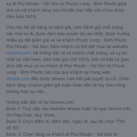
xe đi Phú Nhuận - Sài Gòn từ Phước Long - Bình Phước giữa
nhà xe với khách hàng sau khi đặt trực tiếp vẫn chưa được
đảm bảo 100%.
Cho nên để dễ dàng so sánh giá, xem đánh giá chất lượng
các nhà xe đi, được đảm bảo quyền lợi cao nhất, được hưởng
nhiều ưu đãi giảm giá vé xe khách Phước Long - Bình Phước
Phú Nhuận - Sài Gòn, hành khách có thể đặt mua tại website
Vexere.com
- Hệ thống đặt vé xe khách chất lượng, và uy tín
nhất tại Việt Nam, đảm bảo giữ chỗ 100%. Đối với bất cứ giao
dịch đặt mua vé xe khách đi Phú Nhuận - Sài Gòn từ Phước
Long - Bình Phước nào của quý khách tại trang web
Vexere.com
đều được Vexere cam kết giải quyết sự cố. Chính
sách tặng coupon giảm giá hoặc hoàn tiền sẽ tùy theo từng
trường hợp sự việc.
Hướng dẫn đặt vé tại Vexere.com:
Bước 1: Truy cập vào website Vexere hoặc tải app Vexere trên
CH Play hoặc App Store.
Bước 2: Chọn điểm đi, điểm đến, ngày đi, sau đó chọn “TÌM
VÉ XE”.
Bước 3: Chọn hãng xe khách đi Phú Nhuận - Sài Gòn từ