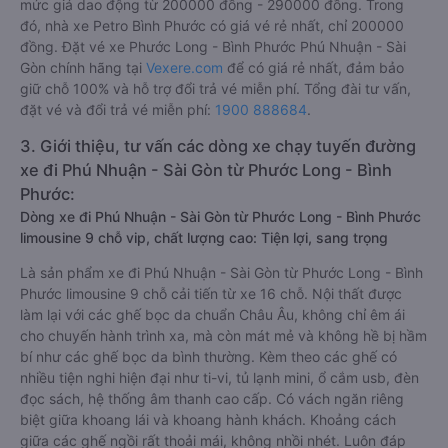
mức giá dao động từ 200000 đồng - 290000 đồng. Trong
đó, nhà xe Petro Bình Phước có giá vé rẻ nhất, chỉ 200000
đồng. Đặt vé xe Phước Long - Bình Phước Phú Nhuận - Sài
Gòn chính hãng tại
Vexere.com
để có giá rẻ nhất, đảm bảo
giữ chỗ 100% và hỗ trợ đổi trả vé miễn phí. Tổng đài tư vấn,
đặt vé và đổi trả vé miễn phí:
1900 888684
.
3. Giới thiệu, tư vấn các dòng xe chạy tuyến đường
xe đi Phú Nhuận - Sài Gòn từ Phước Long - Bình
Phước:
Dòng xe đi Phú Nhuận - Sài Gòn từ Phước Long - Bình Phước
limousine 9 chỗ vip, chất lượng cao: Tiện lợi, sang trọng
Là sản phẩm xe đi Phú Nhuận - Sài Gòn từ Phước Long - Bình
Phước limousine 9 chỗ cải tiến từ xe 16 chỗ. Nội thất được
làm lại với các ghế bọc da chuẩn Châu Âu, không chỉ êm ái
cho chuyến hành trình xa, mà còn mát mẻ và không hề bị hầm
bí như các ghế bọc da bình thường. Kèm theo các ghế có
nhiều tiện nghi hiện đại như ti-vi, tủ lạnh mini, ổ cắm usb, đèn
đọc sách, hệ thống âm thanh cao cấp. Có vách ngăn riêng
biệt giữa khoang lái và khoang hành khách. Khoảng cách
giữa các ghế ngồi rất thoải mái, không nhồi nhét. Luôn đáp