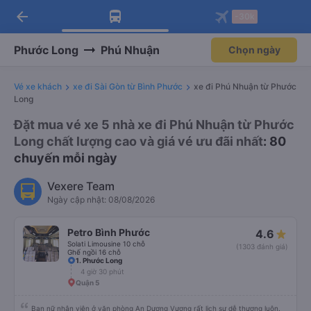
arrow_back
Tải app Vexere ngay!
Tải app Vexere
-30k
Mở app
Mở app
Nhận ưu đãi thành viên độc
-30k/ghế khi đặt vé máy bay qua
quyền
app
Phước Long
Phú Nhuận
Chọn ngày
Vé xe khách
xe đi Sài Gòn từ Bình Phước
xe đi Phú Nhuận từ Phước
Long
Đặt mua vé xe 5 nhà xe đi Phú Nhuận từ Phước
Long chất lượng cao và giá vé ưu đãi nhất
: 80
chuyến mỗi ngày
Vexere Team
Ngày cập nhật: 08/08/2026
Petro Bình Phước
4.6
Solati Limousine 10 chỗ
(1303 đánh giá)
Ghế ngồi 16 chỗ
1. Phước Long
4 giờ 30 phút
Quận 5
Bạn nữ nhân viên ở văn phòng An Dương Vương rất lịch sự dễ thương luôn.