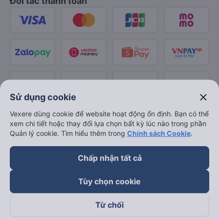
Đối tác thanh toán
close
Sử dụng cookie
Vexere dùng cookie để website hoạt động ổn định. Bạn có thể
xem chi tiết hoặc thay đổi lựa chọn bất kỳ lúc nào trong phần
Quản lý cookie. Tìm hiểu thêm trong
Chính sách Cookie
.
Chấp nhận tất cả
Tùy chọn cookie
Từ chối