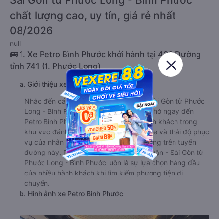
Sài Gòn từ Phước Long - Bình Phước
chất lượng cao, uy tín, giá rẻ nhất
08/2026
null
🚌 1. Xe Petro Bình Phước khởi hành tại 422 Đường
tỉnh 741 (1. Phước Long)
a. Giới thiệu xe Petro Bình Phước
Nhắc đến các hãng xe đi Phú Nhuận - Sài Gòn từ Phước
Long - Bình Phước , nhiều du khách sẽ nhớ ngay đến
Petro Bình Phước. Nhà xe này được hành khách trong
khu vực đánh giá rất tốt về chất lượng xe và thái độ phục
vụ của nhân viên. Với nhiều năm hoạt động trên tuyến
đường này, Petro Bình Phước đi Phú Nhuận - Sài Gòn từ
Phước Long - Bình Phước luôn là sự lựa chọn hàng đầu
của nhiều hành khách khi tìm kiếm phương tiện di
chuyển.
b. Hình ảnh xe Petro Bình Phước