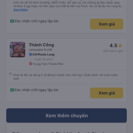
Anh tài xế thì bình thường. Mình thấy rất oke so với những gì đọc được qua
review ở gg map và trên app (có thể là hên xui thui). Xe có lái ẩu ha rung lắc
hay không thì cũng ko rõ tại mình say xe nên ngủ ko à
Xem thêm
Xác nhận chỗ ngay lập tức
Xem giá
Thành Công
4.5
Limousine 9 chỗ
(400 đánh giá)
CN Phước Long
4 giờ 20 phút
Trung Tâm Thành Phố
Khá ok lên xe đúng h đi đúng h phát cho mỗi ng 1 khăn lạnh với chai nước
suôi
Xác nhận chỗ ngay lập tức
Xem giá
Xem thêm chuyến