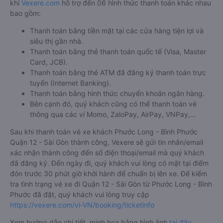
khi
Vexere.com
hỗ trợ đến 06 hình thức thanh toán khác nhau
bao gồm:
Thanh toán bằng tiền mặt tại các cửa hàng tiện lợi và
siêu thị gần nhà.
Thanh toán bằng thẻ thanh toán quốc tế (Visa, Master
Card, JCB).
Thanh toán bằng thẻ ATM đã đăng ký thanh toán trực
tuyến (Internet Banking).
Thanh toán bằng hình thức chuyển khoản ngân hàng.
Bên cạnh đó, quý khách cũng có thể thanh toán vé
thông qua các ví Momo, ZaloPay, AirPay, VNPay,…
Sau khi thanh toán vé xe khách Phước Long - Bình Phước
Quận 12 - Sài Gòn thành công, Vexere sẽ gửi tin nhắn/email
xác nhận thành công đến số điện thoại/email mà quý khách
đã đăng ký. Đến ngày đi, quý khách vui lòng có mặt tại điểm
đón trước 30 phút giờ khởi hành để chuẩn bị lên xe. Để kiểm
tra tình trạng vé xe đi Quận 12 - Sài Gòn từ Phước Long - Bình
Phước đã đặt, quý khách vui lòng truy cập
https://vexere.com/vi-VN/booking/ticketinfo
Xem hướng dẫn chi tiết, minh họa bằng hình ảnh
tại đây.