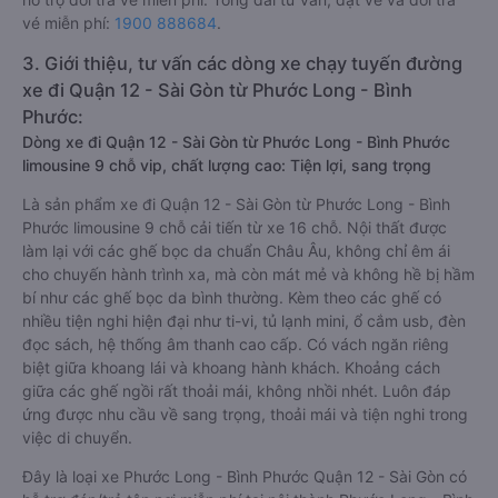
vé miễn phí:
1900 888684
.
3. Giới thiệu, tư vấn các dòng xe chạy tuyến đường
xe đi Quận 12 - Sài Gòn từ Phước Long - Bình
Phước:
Dòng xe đi Quận 12 - Sài Gòn từ Phước Long - Bình Phước
limousine 9 chỗ vip, chất lượng cao: Tiện lợi, sang trọng
Là sản phẩm xe đi Quận 12 - Sài Gòn từ Phước Long - Bình
Phước limousine 9 chỗ cải tiến từ xe 16 chỗ. Nội thất được
làm lại với các ghế bọc da chuẩn Châu Âu, không chỉ êm ái
cho chuyến hành trình xa, mà còn mát mẻ và không hề bị hầm
bí như các ghế bọc da bình thường. Kèm theo các ghế có
nhiều tiện nghi hiện đại như ti-vi, tủ lạnh mini, ổ cắm usb, đèn
đọc sách, hệ thống âm thanh cao cấp. Có vách ngăn riêng
biệt giữa khoang lái và khoang hành khách. Khoảng cách
giữa các ghế ngồi rất thoải mái, không nhồi nhét. Luôn đáp
ứng được nhu cầu về sang trọng, thoải mái và tiện nghi trong
việc di chuyển.
Đây là loại xe Phước Long - Bình Phước Quận 12 - Sài Gòn có