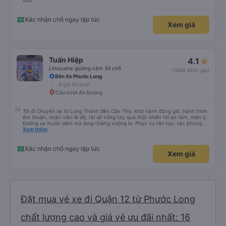
suôi
Xác nhận chỗ ngay lập tức
Xem giá
Tuấn Hiệp
4.1
Limousine giường nằm 34 chỗ
(1659 đánh giá)
Bến Xe Phước Long
4 giờ 30 phút
Cầu vượt An Sương
Tôi đi Chuyến xe từ Long Thành đến Cần Thơ, khởi hành đúng giờ, hành trình
êm thuận, nhân viên lễ độ, tài xế vững tay quả thật khiến tôi an tâm, mãn ý.
Đường xa muôn dặm mà lòng chẳng vướng lo. Phục vụ tận tụy, tác phong
nghiêm cẩn, hiếm thấy giữa thời buổi kim tiền vội vã. Xã hội loạn đạo. Xin gửi
Xem thêm
lời tán dương chân thành, kính chúc nhà xe ngày một hưng thịnh, vạn lộ bình
an.”
Xác nhận chỗ ngay lập tức
Xem giá
Đặt mua vé xe đi Quận 12 từ Phước Long
chất lượng cao và giá vé ưu đãi nhất: 16