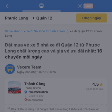
arrow_back
Tải app Vexere ngay!
Tải app Vexere
-30k
Mở app
Mở app
Nhận ưu đãi thành viên độc
-30k/ghế khi đặt vé máy bay qua
quyền
app
Phước Long
Quận 12
Chọn ngày
Vé xe khách
xe đi Sài Gòn từ Bình Phước
xe đi Quận 12 từ Phước
Long
Đặt mua vé xe 5 nhà xe đi Quận 12 từ Phước
Long chất lượng cao và giá vé ưu đãi nhất
: 16
chuyến mỗi ngày
Vexere Team
Ngày cập nhật: 07/08/2026
Thành Công
4.5
Thaco 29 chỗ
(399 đánh giá)
Trạm Phước Bình
3 giờ 15 phút
CN An Sương
Khá ok lên xe đúng h đi đúng h phát cho mỗi ng 1 khăn lạnh với chai nước