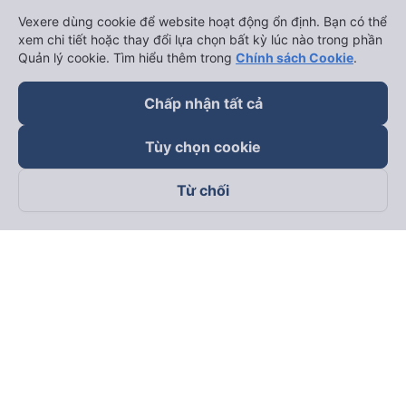
Vexere dùng cookie để website hoạt động ổn định. Bạn có thể
xem chi tiết hoặc thay đổi lựa chọn bất kỳ lúc nào trong phần
Quản lý cookie. Tìm hiểu thêm trong
Chính sách Cookie
.
Chấp nhận tất cả
Tùy chọn cookie
Từ chối
Theo dõi chúng tôi trên
Facebook
Tiktok
Youtube
Công ty TNHH Thương Mại Dịch Vụ Vexere
Địa chỉ đăng ký kinh doanh: 8C Chữ Đồng Tử, Phường Tân
Sơn Nhất, TP. Hồ Chí Minh, Việt Nam
Địa chỉ
:
Lầu 2, toà nhà H3 Circo Hoàng Diệu, 384 Hoàng Diệu,
Phường Khánh Hội, TP Hồ Chí Minh, Việt Nam
Tầng 3, toà nhà 101 Láng Hạ, 101 Láng Hạ, Phường Láng, TP.