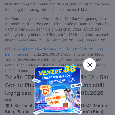
luôn chú trọng đến chất lượng dịch vụ, không ngừng cải thiện
để mang đến trải nghiệm hoàn hảo cho hành khách.
Xe Phước Long - Bình Phước Quận 12 - Sài Gòn giường nằm
tốt nhất: Xe từ Phước Long - Bình Phước đi Quận 12 - Sài Gòn
giường nằm được đánh giá chung chất lượng Tốt với điểm
đánh giá trung bình từ 4.1/5 dựa trên 1659 phản hồi của hành
khách Xe về Quận 12 - Sài Gòn từ Phước Long - Bình Phước.
Giá vé
xe giường nằm đi Quận 12 - Sài Gòn từ Phước Long -
Bình Phước
rẻ nhất là 250000VND của hãng xe Tuấn Hiệp.
Tùy thuộc vào chương trình khuyến mãi, giá vé Xe Phước
Long - Bình Phước đi Quận 12 - Sài Gòn giường nằm này có
thể sẽ rẻ hơn.
Tư vấn TOP 2 xe khách đi Quận 12 - Sài
Gòn từ Phước Long - Bình Phước chất
lượng cao, uy tín, giá rẻ nhất 08/2026
null
🚌 1. Xe Thành Công khởi hành tại 56 ĐT741, Phươc
Bình, Phước Long, Bình Phước (Trạm Phước Bình)