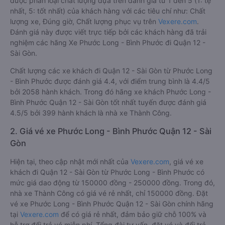
được phân loại chất lượng dựa trên đánh giá từ 1 đến 5 (1: tệ
nhất, 5: tốt nhất) của khách hàng với các tiêu chí như: Chất
lượng xe, Đúng giờ, Chất lượng phục vụ trên
Vexere.com
.
Đánh giá này được viết trực tiếp bởi các khách hàng đã trải
nghiệm các hãng Xe Phước Long - Bình Phước đi Quận 12 -
Sài Gòn.
Chất lượng các xe khách đi Quận 12 - Sài Gòn từ Phước Long
- Bình Phước được đánh giá 4.4, với điểm trung bình là 4.4/5
bởi 2058 hành khách. Trong đó hãng xe khách Phước Long -
Bình Phước Quận 12 - Sài Gòn tốt nhất tuyến được đánh giá
4.5/5 bởi 399 hành khách là nhà xe Thành Công.
2. Giá vé xe Phước Long - Bình Phước Quận 12 - Sài
Gòn
Hiện tại, theo cập nhật mới nhất của
Vexere.com
, giá vé xe
khách đi Quận 12 - Sài Gòn từ Phước Long - Bình Phước có
mức giá dao động từ 150000 đồng - 250000 đồng. Trong đó,
nhà xe Thành Công có giá vé rẻ nhất, chỉ 150000 đồng. Đặt
vé xe Phước Long - Bình Phước Quận 12 - Sài Gòn chính hãng
tại
Vexere.com
để có giá rẻ nhất, đảm bảo giữ chỗ 100% và
hỗ trợ đổi trả vé miễn phí. Tổng đài tư vấn, đặt vé và đổi trả