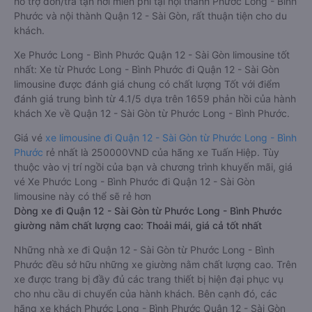
hỗ trợ đón/trả tận nơi miễn phí tại nội thành Phước Long - Bình
Phước và nội thành Quận 12 - Sài Gòn, rất thuận tiện cho du
khách.
Xe Phước Long - Bình Phước Quận 12 - Sài Gòn limousine tốt
nhất: Xe từ Phước Long - Bình Phước đi Quận 12 - Sài Gòn
limousine được đánh giá chung có chất lượng Tốt với điểm
đánh giá trung bình từ 4.1/5 dựa trên 1659 phản hồi của hành
khách Xe về Quận 12 - Sài Gòn từ Phước Long - Bình Phước.
Giá vé
xe limousine đi Quận 12 - Sài Gòn từ Phước Long - Bình
Phước
rẻ nhất là 250000VND của hãng xe Tuấn Hiệp. Tùy
thuộc vào vị trí ngồi của bạn và chương trình khuyến mãi, giá
vé Xe Phước Long - Bình Phước đi Quận 12 - Sài Gòn
limousine này có thể sẽ rẻ hơn
Dòng xe đi Quận 12 - Sài Gòn từ Phước Long - Bình Phước
giường nằm chất lượng cao: Thoải mái, giá cả tốt nhất
Những nhà xe đi Quận 12 - Sài Gòn từ Phước Long - Bình
Phước đều sở hữu những xe giường nằm chất lượng cao. Trên
xe được trang bị đầy đủ các trang thiết bị hiện đại phục vụ
cho nhu cầu di chuyển của hành khách. Bên cạnh đó, các
hãng xe khách Phước Long - Bình Phước Quận 12 - Sài Gòn