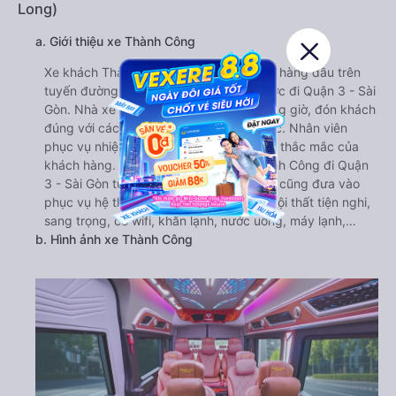
Long)
a. Giới thiệu xe Thành Công
Xe khách Thành Công là thương hiệu xe hàng đầu trên
tuyến đường từ Phước Long - Bình Phước đi Quận 3 - Sài
Gòn. Nhà xe luôn cam kết khởi hành đúng giờ, đón khách
đúng với các điểm đón cố định hẹn trước. Nhân viên
phục vụ nhiệt tình, luôn sẵn giải đáp mọi thắc mắc của
khách hàng. Bên cạnh đó, hãng xe Thành Công đi Quận
3 - Sài Gòn từ Phước Long - Bình Phước cũng đưa vào
phục vụ hệ thống xe đời mới cung cấp nội thất tiện nghi,
sang trọng, có wifi, khăn lạnh, nước uống, máy lạnh,…
b. Hình ảnh xe Thành Công