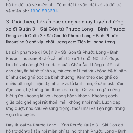
hỗ trợ đổi trả vé miễn phí. Tổng đài tư vấn, đặt vé và đổi trả
vé miễn phí:
1900 888684
.
3. Giới thiệu, tư vấn các dòng xe chạy tuyến đường
xe đi Quận 3 - Sài Gòn từ Phước Long - Bình Phước:
Dòng xe đi Quận 3 - Sài Gòn từ Phước Long - Bình Phước
limousine 9 chỗ vip, chất lượng cao: Tiện lợi, sang trọng
Là sản phẩm xe đi Quận 3 - Sài Gòn từ Phước Long - Bình
Phước limousine 9 chỗ cải tiến từ xe 16 chỗ. Nội thất được
làm lại với các ghế bọc da chuẩn Châu Âu, không chỉ êm ái
cho chuyến hành trình xa, mà còn mát mẻ và không hề bị hầm
bí như các ghế bọc da bình thường. Kèm theo các ghế có
nhiều tiện nghi hiện đại như ti-vi, tủ lạnh mini, ổ cắm usb, đèn
đọc sách, hệ thống âm thanh cao cấp. Có vách ngăn riêng
biệt giữa khoang lái và khoang hành khách. Khoảng cách
giữa các ghế ngồi rất thoải mái, không nhồi nhét. Luôn đáp
ứng được nhu cầu về sang trọng, thoải mái và tiện nghi trong
việc di chuyển.
Đây là loại xe Phước Long - Bình Phước Quận 3 - Sài Gòn có
hỗ trợ đón/trả tận nơi miễn phí tại nội thành Phước Long - Bình