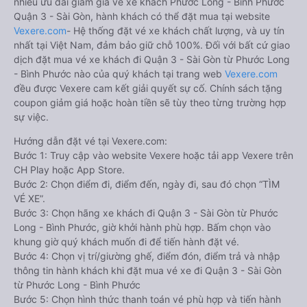
nhiều ưu đãi giảm giá vé xe khách Phước Long - Bình Phước
Quận 3 - Sài Gòn, hành khách có thể đặt mua tại website
Vexere.com
- Hệ thống đặt vé xe khách chất lượng, và uy tín
nhất tại Việt Nam, đảm bảo giữ chỗ 100%. Đối với bất cứ giao
dịch đặt mua vé xe khách đi Quận 3 - Sài Gòn từ Phước Long
- Bình Phước nào của quý khách tại trang web
Vexere.com
đều được Vexere cam kết giải quyết sự cố. Chính sách tặng
coupon giảm giá hoặc hoàn tiền sẽ tùy theo từng trường hợp
sự việc.
Hướng dẫn đặt vé tại Vexere.com:
Bước 1: Truy cập vào website Vexere hoặc tải app Vexere trên
CH Play hoặc App Store.
Bước 2: Chọn điểm đi, điểm đến, ngày đi, sau đó chọn “TÌM
VÉ XE”.
Bước 3: Chọn hãng xe khách đi Quận 3 - Sài Gòn từ Phước
Long - Bình Phước, giờ khởi hành phù hợp. Bấm chọn vào
khung giờ quý khách muốn đi để tiến hành đặt vé.
Bước 4: Chọn vị trí/giường ghế, điểm đón, điểm trả và nhập
thông tin hành khách khi đặt mua vé xe đi Quận 3 - Sài Gòn
từ Phước Long - Bình Phước
Bước 5: Chọn hình thức thanh toán vé phù hợp và tiến hành