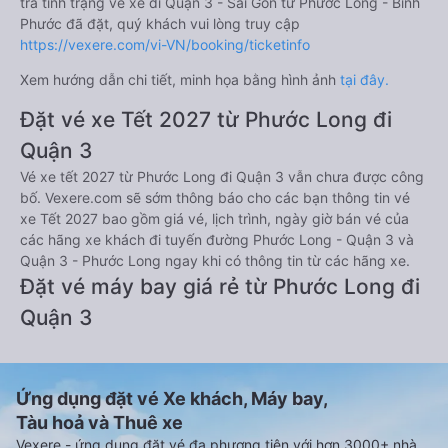
tra tình trạng vé xe đi Quận 3 - Sài Gòn từ Phước Long - Bình
Phước đã đặt, quý khách vui lòng truy cập
https://vexere.com/vi-VN/booking/ticketinfo
Xem hướng dẫn chi tiết, minh họa bằng hình ảnh
tại đây.
Đặt vé xe Tết 2027 từ Phước Long đi
Quận 3
Vé xe tết 2027 từ Phước Long đi Quận 3 vẫn chưa được công
bố. Vexere.com sẽ sớm thông báo cho các bạn thông tin vé
xe Tết 2027 bao gồm giá vé, lịch trình, ngày giờ bán vé của
các hãng xe khách đi tuyến đường Phước Long - Quận 3 và
Quận 3 - Phước Long ngay khi có thông tin từ các hãng xe.
Đặt vé máy bay giá rẻ từ Phước Long đi
Quận 3
Ứng dụng đặt vé Xe khách, Máy bay,
Tàu hoả và Thuê xe
Vexere - ứng dụng đặt vé đa phương tiện với hơn 3000+ nhà