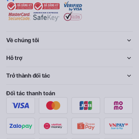
keyboard_arrow_down
Về chúng tôi
keyboard_arrow_down
Hỗ trợ
keyboard_arrow_down
Trở thành đối tác
Đối tác thanh toán