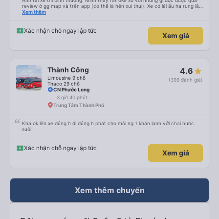
Anh tài xế thì bình thường. Mình thấy rất oke so với những gì đọc được qua
review ở gg map và trên app (có thể là hên xui thui). Xe có lái ẩu ha rung lắc
hay không thì cũng ko rõ tại mình say xe nên ngủ ko à
Xem thêm
Xác nhận chỗ ngay lập tức
Xem giá
Thành Công
4.6
Limousine 9 chỗ
(399 đánh giá)
Thaco 29 chỗ
CN Phước Long
3 giờ 40 phút
Trung Tâm Thành Phố
Khá ok lên xe đúng h đi đúng h phát cho mỗi ng 1 khăn lạnh với chai nước
suôi
Xác nhận chỗ ngay lập tức
Xem giá
Xem thêm chuyến