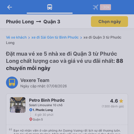
arrow_back
-30k
Phước Long
Quận 3
Chọn ngày
Vé xe khách
xe đi Sài Gòn từ Bình Phước
xe đi Quận 3 từ Phước
Long
Đặt mua vé xe 5 nhà xe đi Quận 3 từ Phước
Long chất lượng cao và giá vé ưu đãi nhất
: 88
chuyến mỗi ngày
Vexere Team
Ngày cập nhật: 07/08/2026
Petro Bình Phước
4.6
Solati Limousine 10 chỗ
(1300 đánh giá)
1. Phước Long
4 giờ 30 phút
Quận 5
Bạn nữ nhân viên ở văn phòng An Dương Vương rất lịch sự dễ thương luôn.