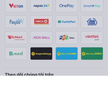
Theo dõi chúng tôi trên
Facebook
Tiktok
Youtube
Công ty TNHH Thương Mại Dịch Vụ Vexere
Địa chỉ đăng ký kinh doanh: 8C Chữ Đồng Tử, Phường Tân
Sơn Nhất, TP. Hồ Chí Minh, Việt Nam