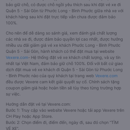
bảo giữ chỗ, có được chỗ ngồi yêu thích sau khi đặt vé xe đi
Quận 5 - Sài Gòn từ Phước Long - Bình Phước giữa nhà xe với
khách hàng sau khi đặt trực tiếp vẫn chưa được đảm bảo
100%.
Cho nên để dễ dàng so sánh giá, xem đánh giá chất lượng
các nhà xe đi, được đảm bảo quyền lợi cao nhất, được hưởng
nhiều ưu đãi giảm giá vé xe khách Phước Long - Bình Phước
Quận 5 - Sài Gòn, hành khách có thể đặt mua tại website
Vexere.com
- Hệ thống đặt vé xe khách chất lượng, và uy tín
nhất tại Việt Nam, đảm bảo giữ chỗ 100%. Đối với bất cứ giao
dịch đặt mua vé xe khách đi Quận 5 - Sài Gòn từ Phước Long
- Bình Phước nào của quý khách tại trang web
Vexere.com
đều được Vexere cam kết giải quyết sự cố. Chính sách tặng
coupon giảm giá hoặc hoàn tiền sẽ tùy theo từng trường hợp
sự việc.
Hướng dẫn đặt vé tại Vexere.com:
Bước 1: Truy cập vào website Vexere hoặc tải app Vexere trên
CH Play hoặc App Store.
Bước 2: Chọn điểm đi, điểm đến, ngày đi, sau đó chọn “TÌM
VÉ XE”.