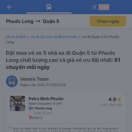
arrow_back
Tải app Vexere ngay!
Tải app Vexere
-30k
Mở app
Mở app
Nhận ưu đãi thành viên độc
-30k/ghế khi đặt vé máy bay qua
quyền
app
Phước Long
Quận 5
Chọn ngày
Vé xe khách
xe đi Sài Gòn từ Bình Phước
xe đi Quận 5 từ Phước
Long
Đặt mua vé xe 5 nhà xe đi Quận 5 từ Phước
Long chất lượng cao và giá vé ưu đãi nhất
: 61
chuyến mỗi ngày
Vexere Team
Ngày cập nhật: 07/08/2026
Petro Bình Phước
4.6
Solati Limousine 10 chỗ
(1301 đánh giá)
1. Phước Long
4 giờ 30 phút
Quận 5
Bạn nữ nhân viên ở văn phòng An Dương Vương rất lịch sự dễ thương luôn.