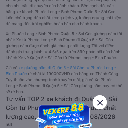
cho nhu cầu di chuyển của hành khách. Bên cạnh đó, các
hãng xe khách Phước Long - Bình Phước Quận 5 - Sài Gòn
luôn chú trọng đến chất lượng dịch vụ, không ngừng cải thiện
để mang đến trải nghiệm hoàn hảo cho hành khách.
Xe Phước Long - Bình Phước Quận 5 - Sài Gòn giường nằm tốt
nhất: Xe từ Phước Long - Bình Phước đi Quận 5 - Sài Gòn
giường nằm được đánh giá chung chất lượng Tốt với điểm
đánh giá trung bình từ 4.6/5 dựa trên 399 phản hồi của hành
khách Xe về Quận 5 - Sài Gòn từ Phước Long - Bình Phước.
Giá vé
xe giường nằm đi Quận 5 - Sài Gòn từ Phước Long -
Bình Phước
rẻ nhất là 190000VND của hãng xe Thành Công.
Tùy thuộc vào chương trình khuyến mãi, giá vé Xe Phước
Long - Bình Phước đi Quận 5 - Sài Gòn giường nằm này có thể
sẽ rẻ hơn.
Tư vấn TOP 2 xe khách đi Quận 5 - Sài
Gòn từ Phước Long - Bình Phước chất
lượng cao, uy tín, giá rẻ nhất 08/2026
null