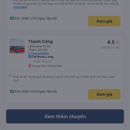
Anh tài xế thì bình thường. Mình thấy rất oke so với những gì đọc được qua
review ở gg map và trên app (có thể là hên xui thui). Xe có lái ẩu ha rung lắc
hay không thì cũng ko rõ tại mình say xe nên ngủ ko à
Xem thêm
Xác nhận chỗ ngay lập tức
Xem giá
Thành Công
4.5
Limousine 9 chỗ
(399 đánh giá)
Thaco 29 chỗ
+1 loại xe khác
CN Phước Long
3 giờ 40 phút
Trung Tâm Thành Phố
Khá ok lên xe đúng h đi đúng h phát cho mỗi ng 1 khăn lạnh với chai nước
suôi
Xác nhận chỗ ngay lập tức
Xem giá
Xem thêm chuyến