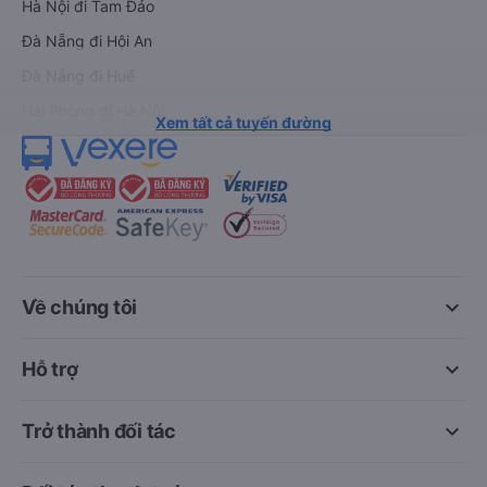
Hà Nội đi Tam Đảo
Đà Nẵng đi Hội An
Đà Nẵng đi Huế
Hải Phòng đi Hà Nội
Xem tất cả tuyến đường
keyboard_arrow_down
Về chúng tôi
keyboard_arrow_down
Hỗ trợ
keyboard_arrow_down
Trở thành đối tác