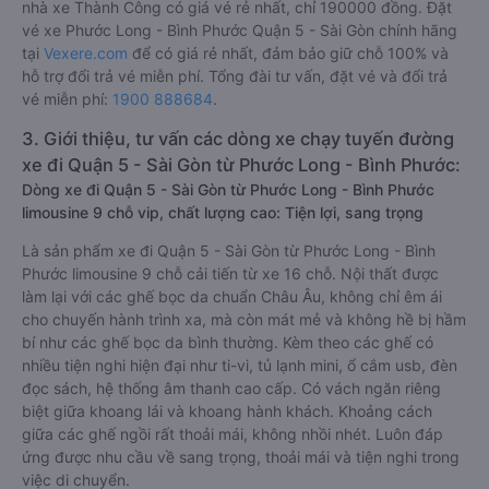
nhà xe Thành Công có giá vé rẻ nhất, chỉ 190000 đồng. Đặt
vé xe Phước Long - Bình Phước Quận 5 - Sài Gòn chính hãng
tại
Vexere.com
để có giá rẻ nhất, đảm bảo giữ chỗ 100% và
hỗ trợ đổi trả vé miễn phí. Tổng đài tư vấn, đặt vé và đổi trả
vé miễn phí:
1900 888684
.
3. Giới thiệu, tư vấn các dòng xe chạy tuyến đường
xe đi Quận 5 - Sài Gòn từ Phước Long - Bình Phước:
Dòng xe đi Quận 5 - Sài Gòn từ Phước Long - Bình Phước
limousine 9 chỗ vip, chất lượng cao: Tiện lợi, sang trọng
Là sản phẩm xe đi Quận 5 - Sài Gòn từ Phước Long - Bình
Phước limousine 9 chỗ cải tiến từ xe 16 chỗ. Nội thất được
làm lại với các ghế bọc da chuẩn Châu Âu, không chỉ êm ái
cho chuyến hành trình xa, mà còn mát mẻ và không hề bị hầm
bí như các ghế bọc da bình thường. Kèm theo các ghế có
nhiều tiện nghi hiện đại như ti-vi, tủ lạnh mini, ổ cắm usb, đèn
đọc sách, hệ thống âm thanh cao cấp. Có vách ngăn riêng
biệt giữa khoang lái và khoang hành khách. Khoảng cách
giữa các ghế ngồi rất thoải mái, không nhồi nhét. Luôn đáp
ứng được nhu cầu về sang trọng, thoải mái và tiện nghi trong
việc di chuyển.