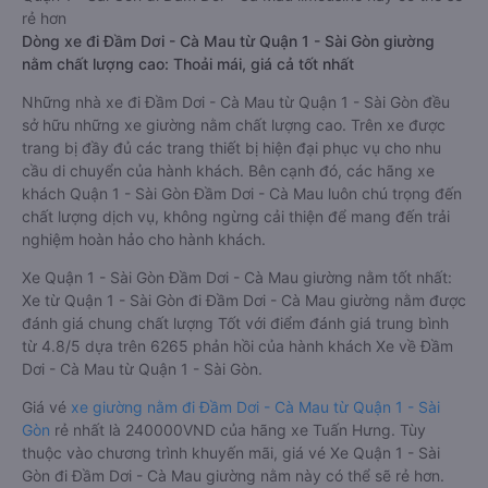
rẻ hơn
Dòng xe đi Đầm Dơi - Cà Mau từ Quận 1 - Sài Gòn giường
nằm chất lượng cao: Thoải mái, giá cả tốt nhất
Những nhà xe đi Đầm Dơi - Cà Mau từ Quận 1 - Sài Gòn đều
sở hữu những xe giường nằm chất lượng cao. Trên xe được
trang bị đầy đủ các trang thiết bị hiện đại phục vụ cho nhu
cầu di chuyển của hành khách. Bên cạnh đó, các hãng xe
khách Quận 1 - Sài Gòn Đầm Dơi - Cà Mau luôn chú trọng đến
chất lượng dịch vụ, không ngừng cải thiện để mang đến trải
nghiệm hoàn hảo cho hành khách.
Xe Quận 1 - Sài Gòn Đầm Dơi - Cà Mau giường nằm tốt nhất:
Xe từ Quận 1 - Sài Gòn đi Đầm Dơi - Cà Mau giường nằm được
đánh giá chung chất lượng Tốt với điểm đánh giá trung bình
từ 4.8/5 dựa trên 6265 phản hồi của hành khách Xe về Đầm
Dơi - Cà Mau từ Quận 1 - Sài Gòn.
Giá vé
xe giường nằm đi Đầm Dơi - Cà Mau từ Quận 1 - Sài
Gòn
rẻ nhất là 240000VND của hãng xe Tuấn Hưng. Tùy
thuộc vào chương trình khuyến mãi, giá vé Xe Quận 1 - Sài
Gòn đi Đầm Dơi - Cà Mau giường nằm này có thể sẽ rẻ hơn.