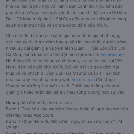
nhà xe nào là phù hợp với mình. Bên cạnh đó, việc đảm bảo
giữ chỗ, có được chỗ ngồi yêu thích sau khi đặt vé xe đi Đầm
Dơi - Cà Mau từ Quận 1 - Sài Gòn giữa nhà xe với khách hàng
sau khi đặt trực tiếp vẫn chưa được đảm bảo 100%.
Cho nên để dễ dàng so sánh giá, xem đánh giá chất lượng
các nhà xe đi, được đảm bảo quyền lợi cao nhất, được hưởng
nhiều ưu đãi giảm giá vé xe khách Quận 1 - Sài Gòn Đầm Dơi -
Cà Mau, hành khách có thể đặt mua tại website
Vexere.com
-
Hệ thống đặt vé xe khách chất lượng, và uy tín nhất tại Việt
Nam, đảm bảo giữ chỗ 100%. Đối với bất cứ giao dịch đặt
mua vé xe khách đi Đầm Dơi - Cà Mau từ Quận 1 - Sài Gòn
nào của quý khách tại trang web
Vexere.com
đều được
Vexere cam kết giải quyết sự cố. Chính sách tặng coupon
giảm giá hoặc hoàn tiền sẽ tùy theo từng trường hợp sự việc.
Hướng dẫn đặt vé tại Vexere.com:
Bước 1: Truy cập vào website Vexere hoặc tải app Vexere trên
CH Play hoặc App Store.
Bước 2: Chọn điểm đi, điểm đến, ngày đi, sau đó chọn “TÌM
VÉ XE”.
Bước 3: Chọn hãng xe khách đi Đầm Dơi - Cà Mau từ Quận 1 -