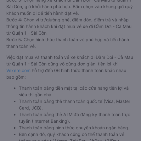
Sài Gòn, giờ khởi hành phù hợp. Bấm chọn vào khung giờ quý
khách muốn đi để tiến hành đặt vé.
Bước 4: Chọn vị trí/giường ghế, điểm đón, điểm trả và nhập
thông tin hành khách khi đặt mua vé xe đi Đầm Dơi - Cà Mau
từ Quận 1 - Sài Gòn
Bước 5: Chọn hình thức thanh toán vé phù hợp và tiến hành
thanh toán vé.
Việc đặt mua và thanh toán vé xe khách đi Đầm Dơi - Cà Mau
từ Quận 1 - Sài Gòn cũng vô cùng đơn giản, tiện lợi khi
Vexere.com
hỗ trợ đến 06 hình thức thanh toán khác nhau
bao gồm:
Thanh toán bằng tiền mặt tại các cửa hàng tiện lợi và
siêu thị gần nhà.
Thanh toán bằng thẻ thanh toán quốc tế (Visa, Master
Card, JCB).
Thanh toán bằng thẻ ATM đã đăng ký thanh toán trực
tuyến (Internet Banking).
Thanh toán bằng hình thức chuyển khoản ngân hàng.
Bên cạnh đó, quý khách cũng có thể thanh toán vé
thông qua các ví Momo, ZaloPay, AirPay, VNPay,…