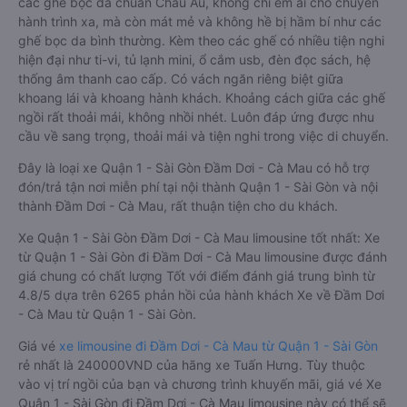
các ghế bọc da chuẩn Châu Âu, không chỉ êm ái cho chuyến
hành trình xa, mà còn mát mẻ và không hề bị hầm bí như các
ghế bọc da bình thường. Kèm theo các ghế có nhiều tiện nghi
hiện đại như ti-vi, tủ lạnh mini, ổ cắm usb, đèn đọc sách, hệ
thống âm thanh cao cấp. Có vách ngăn riêng biệt giữa
khoang lái và khoang hành khách. Khoảng cách giữa các ghế
ngồi rất thoải mái, không nhồi nhét. Luôn đáp ứng được nhu
cầu về sang trọng, thoải mái và tiện nghi trong việc di chuyển.
Đây là loại xe Quận 1 - Sài Gòn Đầm Dơi - Cà Mau có hỗ trợ
đón/trả tận nơi miễn phí tại nội thành Quận 1 - Sài Gòn và nội
thành Đầm Dơi - Cà Mau, rất thuận tiện cho du khách.
Xe Quận 1 - Sài Gòn Đầm Dơi - Cà Mau limousine tốt nhất: Xe
từ Quận 1 - Sài Gòn đi Đầm Dơi - Cà Mau limousine được đánh
giá chung có chất lượng Tốt với điểm đánh giá trung bình từ
4.8/5 dựa trên 6265 phản hồi của hành khách Xe về Đầm Dơi
- Cà Mau từ Quận 1 - Sài Gòn.
Giá vé
xe limousine đi Đầm Dơi - Cà Mau từ Quận 1 - Sài Gòn
rẻ nhất là 240000VND của hãng xe Tuấn Hưng. Tùy thuộc
vào vị trí ngồi của bạn và chương trình khuyến mãi, giá vé Xe
Quận 1 - Sài Gòn đi Đầm Dơi - Cà Mau limousine này có thể sẽ