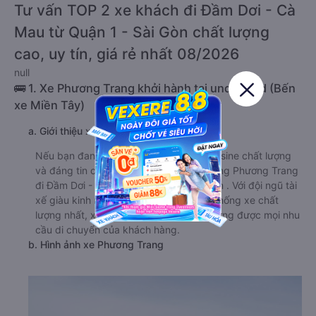
Tư vấn TOP 2 xe khách đi Đầm Dơi - Cà
Mau từ Quận 1 - Sài Gòn chất lượng
cao, uy tín, giá rẻ nhất 08/2026
null
🚌 1. Xe Phương Trang khởi hành tại undefined (Bến
xe Miền Tây)
a. Giới thiệu xe Phương Trang
Nếu bạn đang tìm kiếm dịch vụ xe limousine chất lượng
và đáng tin cậy. Hãy thử trải nghiệm cùng Phương Trang
đi Đầm Dơi - Cà Mau từ Quận 1 - Sài Gòn . Với đội ngũ tài
xế giàu kinh nghiệm, tận tâm, cùng hệ thống xe chất
lượng nhất, xe Phương Trang luôn đáp ứng được mọi nhu
cầu di chuyển của khách hàng.
b. Hình ảnh xe Phương Trang