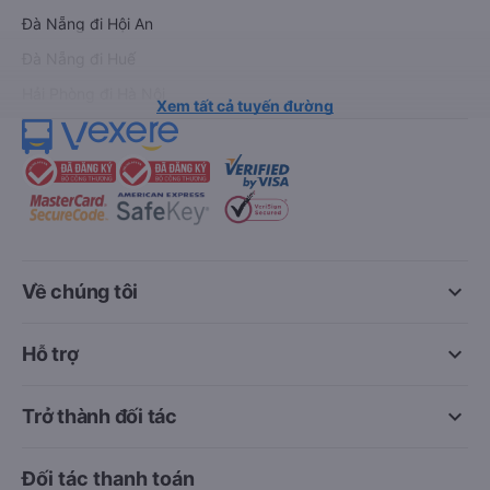
Đà Nẵng đi Hội An
Đà Nẵng đi Huế
Hải Phòng đi Hà Nội
Xem tất cả tuyến đường
keyboard_arrow_down
Về chúng tôi
keyboard_arrow_down
Hỗ trợ
keyboard_arrow_down
Trở thành đối tác
Đối tác thanh toán