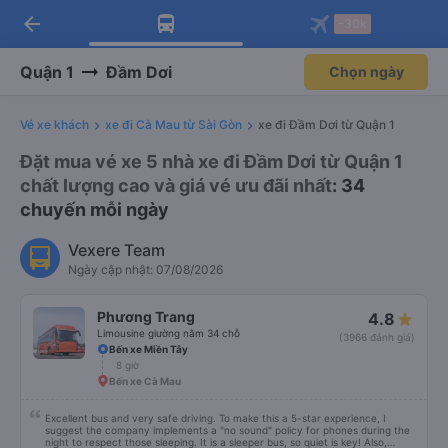
arrow_back
Tải app Vexere ngay!
Tải app Vexere
-30k
Mở app
Mở app
Nhận ưu đãi thành viên độc
-30k/ghế khi đặt vé máy bay qua
quyền
app
Quận 1
Đầm Dơi
Chọn ngày
Vé xe khách
xe đi Cà Mau từ Sài Gòn
xe đi Đầm Dơi từ Quận 1
Đặt mua vé xe 5 nhà xe đi Đầm Dơi từ Quận 1
chất lượng cao và giá vé ưu đãi nhất
: 34
chuyến mỗi ngày
Vexere Team
Ngày cập nhật: 07/08/2026
Phương Trang
4.8
Limousine giường nằm 34 chỗ
(3966 đánh giá)
Bến xe Miền Tây
8 giờ
Bến xe Cà Mau
Excellent bus and very safe driving. To make this a 5-star experience, I
suggest the company implements a "no sound" policy for phones during the
night to respect those sleeping. It is a sleeper bus, so quiet is key! Also,