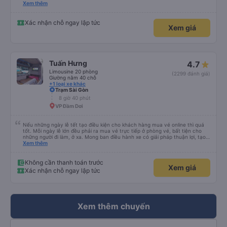
please display the Wi-Fi password clearly inside the cabin for convenience. I
Xem thêm
would definitely ride with them again! -------------- ​ Xe chất lượng tốt và
tài xế lái xe rất an toàn. Để dịch vụ hoàn hảo hơn, tôi góp ý nhà xe nên có
quy định rõ ràng về việc giữ im lặng (tắt âm thanh điện thoại) vào ban đêm
Xác nhận chỗ ngay lập tức
Xem giá
để tránh làm phiền hành khách khác ngủ. Ngoài ra, nhà xe nên dán sẵn mật
khẩu Wi-Fi trong xe để hành khách dễ dàng sử dụng. Tôi vẫn sẽ tiếp tục ủng
hộ nhà xe trong tương lai!
Tuấn Hưng
4.7
Limousine 20 phòng
(2299 đánh giá)
Giường nằm 40 chỗ
+1 loại xe khác
Trạm Sài Gòn
8 giờ 40 phút
VP Đầm Dơi
Nếu những ngày lễ tết tạo điều kiện cho khách hàng mua vé online thì quá
tốt. Mỗi ngày lễ lớn đều phải ra mua vé trực tiếp ở phòng vé, bất tiện cho
những người đi làm, ở xa. Mong ban điều hành xe có giải pháp thuận lợi, tạo
điều kiện cho khách hàng mua vé online (chuyển khoản khi mua vé). Kính
Xem thêm
chúc nhà xe làm ăn phát đạt.
Không cần thanh toán trước
Xem giá
Xác nhận chỗ ngay lập tức
Xem thêm chuyến