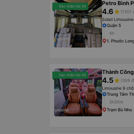
Petro Bình 
Xác nhận tức thì
4.6
star
(1301 
Solati Limousine
Quận 5
4h
1. Phước Lon
Thành Công
Xác nhận tức thì
4.5
star
(399 đ
Limousine 9 chỗ
Trung Tâm Th
3h30m
Trạm Bù Nho