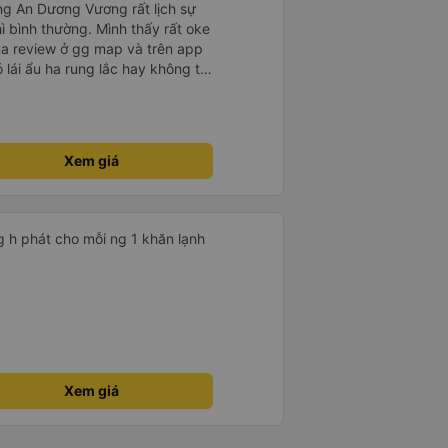
ng An Dương Vương rất lịch sự
hì bình thường. Mình thấy rất oke
ua review ở gg map và trên app
ó lái ẩu ha rung lắc hay không thì
nên ngủ ko à
Xem giá
g h phát cho mỗi ng 1 khăn lạnh
Xem giá