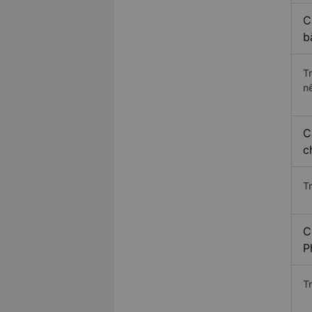
C
b
T
n
C
c
T
C
P
T