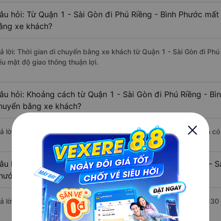
âu hỏi: Từ Quận 1 - Sài Gòn đi Phú Riềng - Bình Phước mất 
ằng xe khách?
rả lời: Thời gian di chuyển bằng xe khách từ Quận 1 - Sài Gòn đi Phú
ếu mật độ giao thông thuận lợi.
âu hỏi: Khoảng cách từ Quận 1 - Sài Gòn đi Phú Riềng - Bì
huyển bằng xe khách?
rả lời: Đoạn đường đi Phú Riềng - Bình Phước từ Quận 1 - Sài Gòn c
âu hỏi: Mỗi ngày có bao nhiêu chuyến xe khách Quận 1 - Sà
hước ?
rả lời: Trung bình mỗi ngày có khoảng 84 chuyến xe bắt đầu từ 4:30