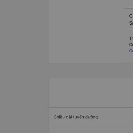
C
S
T
C
G
Chiều dài tuyến đường