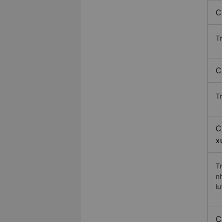
C
T
C
T
C
x
T
n
l
C