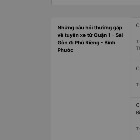
C
Những câu hỏi thường gặp
về tuyến xe từ Quận 1 - Sài
T
Gòn đi Phú Riềng - Bình
T
Phước
C
T
C
B
Tr