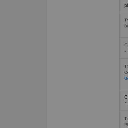
p
T
B
C
-
T
C
G
C
1
T
P