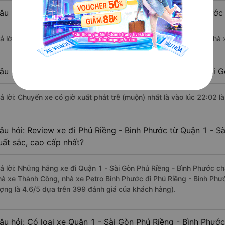
âu hỏi: Nhà xe đi Quận 1 - Sài Gòn Phú Riềng - Bình Phước
rả lời: Chuyến xe có giờ xuất phát sớm nhất vào lúc 4:30 là của nhà
âu hỏi: Nhà xe đi Phú Riềng - Bình Phước từ Quận 1 - Sài G
rả lời: Chuyến xe có giờ xuất phát trễ (muộn) nhất là vào lúc 22:02 
âu hỏi: Review xe đi Phú Riềng - Bình Phước từ Quận 1 - Sà
uất sắc, cao cấp nhất?
rả lời: Những hãng xe đi Quận 1 - Sài Gòn Phú Riềng - Bình Phước chấ
hà xe Thành Công, nhà xe Petro Bình Phước đi Phú Riềng - Bình Phướ
ượng là 4.6/5 dựa trên 399 đánh giá của khách hàng).
âu hỏi: Có loại xe Quận 1 - Sài Gòn Phú Riềng - Bình Phước