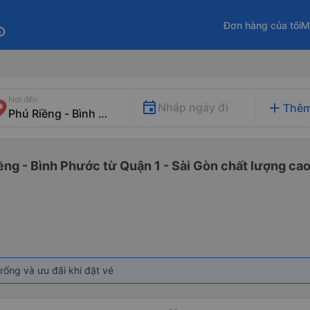
Đơn hàng của tôi
M
fo
Nơi đến
add
Nhập ngày đi
Thêm
ềng - Bình Phước từ Quận 1 - Sài Gòn chất lượng cao 
rống và ưu đãi khi đặt vé