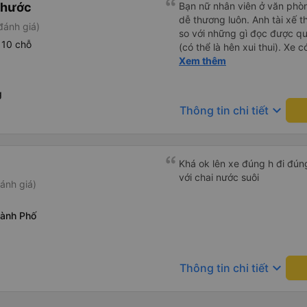
Phước
Bạn nữ nhân viên ở văn phò
dễ thương luôn. Anh tài xế t
đánh giá)
so với những gì đọc được q
 10 chỗ
(có thể là hên xui thui). Xe c
cũng ko rõ tại mình say xe 
Xem thêm
g
keyboard_arrow_down
Thông tin chi tiết
Khá ok lên xe đúng h đi đún
với chai nước suôi
ánh giá)
ành Phố
keyboard_arrow_down
Thông tin chi tiết