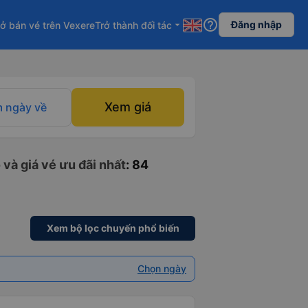
help_outline
Đăng nhập
ở bán vé trên Vexere
Trở thành đối tác
arrow_drop_down
Xem giá
 ngày về
và giá vé ưu đãi nhất
: 84
Xem bộ lọc chuyến phổ biến
Chọn ngày