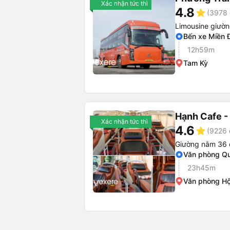
Xác nhận tức thì
4.8
star
(3978 
Limousine giườ
Bến xe Miền 
12h59m
Tam Kỳ
Hạnh Cafe -
Xác nhận tức thì
4.6
star
(9226 
Giường nằm 36 
Văn phòng Qu
23h45m
Văn phòng Hộ