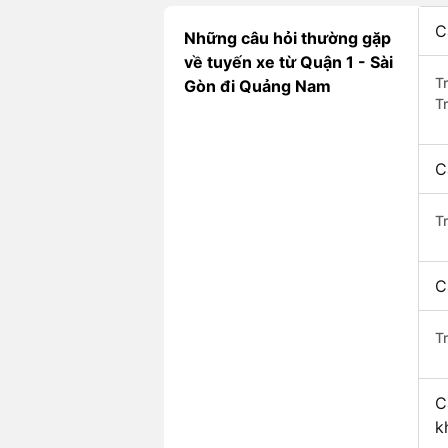
C
Những câu hỏi thường gặp
về tuyến xe từ Quận 1 - Sài
T
Gòn đi Quảng Nam
T
C
T
C
Tr
C
k