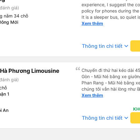
experience, I suggest the 
đánh giá)
policy for phones during the
ng nằm 34 chỗ
It is a sleeper bus, so quiet 
Đông Mới
Wi-Fi password clearly insid
Xem thêm
would definitely ride with them again! --------
lượng tốt và tài xế lái xe rấ
hơn, tôi góp ý nhà xe nên có
keyboard_arrow_down
Thông tin chi tiết
lặng (tắt âm thanh điện tho
phiền hành khách khác ngủ.
mật khẩu Wi-Fi trong xe để
Tôi vẫn sẽ tiếp tục ủng hộ nh
 Hà Phương Limousine
Chuyến đi thứ hai kéo dài 4
Gòn - Mũi Né bằng xe giườn
đánh giá)
Phan Rang - Mũi Né bằng xe
chỗ
chúng tôi vẫn hài lòng như l
ận 1
nghiệp, nhân viên vô cùng c
Xem thêm
ở chỗ ngồi của bạn có ổn kh
nồng nhiệt cùng cung cấp thô
KH
i An
Xe sạch sẽ và thoải mái, và v
keyboard_arrow_down
Thông tin chi tiết
tin nhắn WhatsApp nhắc nhở
đón). Điểm đón ở Phan Rang 
sẽ, có đồ uống để mua và vi
chí còn sắp xếp điểm xuống 