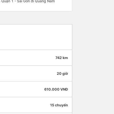
yến Quận 1 - Sài Gòn đi Quảng Nam
742 km
20 giờ
610.000 VNĐ
15 chuyến