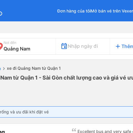
Đơn hàng của tôi
Mở bán vé trên Vexe
fo
Nơi đến
add
Nhập ngày đi
Thêm
xe đi Quảng Nam từ Quận 1
n
Nam từ Quận 1 - Sài Gòn chất lượng cao và giá vé ưu
rống và ưu đãi khi đặt vé
ng
Excellent bus and very safe 