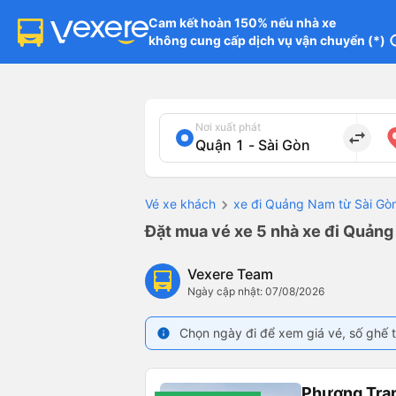
Cam kết hoàn 150% nếu nhà xe

không cung cấp dịch vụ vận chuyển (*)
in
Nơi xuất phát
import_export
Vé xe khách
xe đi Quảng Nam từ Sài Gò
Đặt mua vé xe 5 nhà xe đi Quảng 
Vexere Team
Ngày cập nhật: 07/08/2026
Chọn ngày đi để xem giá vé, số ghế t
info
Phương Tra