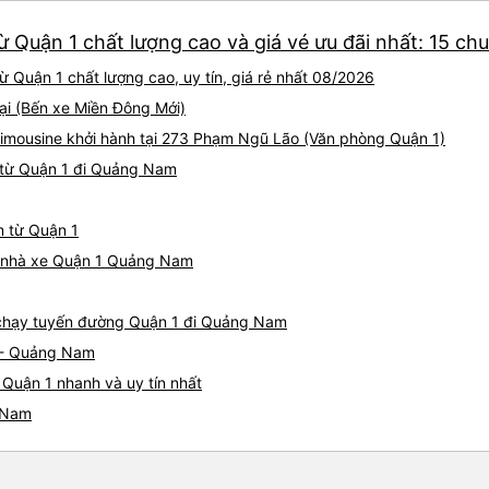
đến nhầm địa điểm. Xe giườ
 Quận 1 chất lượng cao và giá vé ưu đãi nhất: 15 ch
rất thoải mái và có một số đ
công ty &quot;cabin VIP&quo
Quận 1 chất lượng cao, uy tín, giá rẻ nhất 08/2026
cảm giác nguy hiểm (lái xe 
cho hành khách, xe bảo trì 
tại (Bến xe Miền Đông Mới)
thân thiện), tôi đánh giá ca
Limousine khởi hành tại 273 Phạm Ngũ Lão (Văn phòng Quận 1)
gia các chuyến đi qua đêm c
 từ Quận 1 đi Quảng Nam
nhu cầu quá cao! Đừng chần
m từ Quận 1
iá nhà xe Quận 1 Quảng Nam
e chạy tuyến đường Quận 1 đi Quảng Nam
1 - Quảng Nam
Quận 1 nhanh và uy tín nhất
g Nam