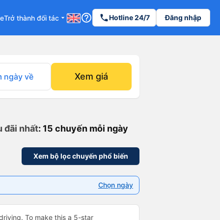
help_outline
phone
Hotline 24/7
Đăng nhập
re
Trở thành đối tác
arrow_drop_down
Xem giá
 ngày về
 đãi nhất
: 15 chuyến mỗi ngày
Xem bộ lọc chuyến phổ biến
Chọn ngày
driving. To make this a 5-star