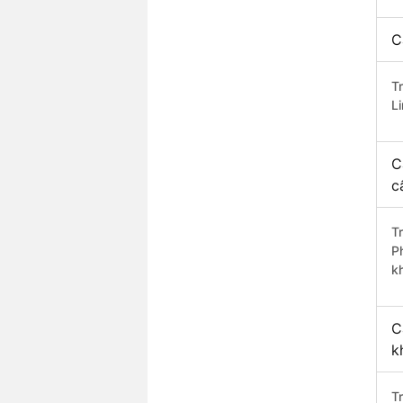
C
T
L
C
c
T
P
k
C
k
T