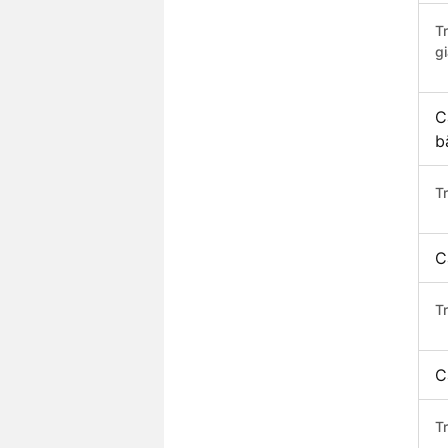
T
gi
C
b
T
C
T
C
T