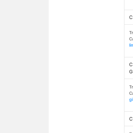
C
T
C
l
C
G
T
C
g
C