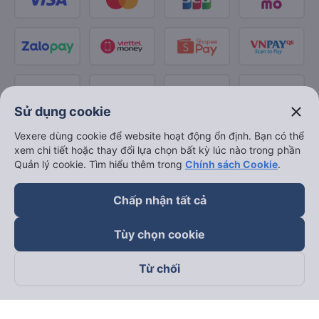
close
Sử dụng cookie
Vexere dùng cookie để website hoạt động ổn định. Bạn có thể
xem chi tiết hoặc thay đổi lựa chọn bất kỳ lúc nào trong phần
Quản lý cookie. Tìm hiểu thêm trong
Chính sách Cookie
.
Chấp nhận tất cả
Tùy chọn cookie
Từ chối
Theo dõi chúng tôi trên
Facebook
Tiktok
Youtube