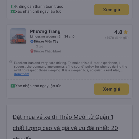
Không cần thanh toán trước
Xem giá
Xác nhận chỗ ngay lập tức
Phương Trang
4.8
Limousine giường nằm 34 chỗ
(3978 đánh giá)
Bến xe Miền Tây
3 giờ
Bến xe Tháp Mười
Excellent bus and very safe driving. To make this a 5-star experience, I
suggest the company implements a "no sound" policy for phones during the
night to respect those sleeping. It is a sleeper bus, so quiet is key! Also,
please display the Wi-Fi password clearly inside the cabin for convenience. I
Xem thêm
would definitely ride with them again! -------------- ​ Xe chất lượng tốt và
tài xế lái xe rất an toàn. Để dịch vụ hoàn hảo hơn, tôi góp ý nhà xe nên có
quy định rõ ràng về việc giữ im lặng (tắt âm thanh điện thoại) vào ban đêm
Xác nhận chỗ ngay lập tức
Xem giá
để tránh làm phiền hành khách khác ngủ. Ngoài ra, nhà xe nên dán sẵn mật
khẩu Wi-Fi trong xe để hành khách dễ dàng sử dụng. Tôi vẫn sẽ tiếp tục ủng
hộ nhà xe trong tương lai!
Đặt mua vé xe đi Tháp Mười từ Quận 1
chất lượng cao và giá vé ưu đãi nhất: 20