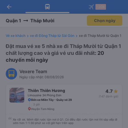
arrow_back
Tải app Vexere ngay!
Tải app Vexere
-30k
Mở app
Mở app
Nhận ưu đãi thành viên độc
-30k/ghế khi đặt vé máy bay qua
quyền
app
Quận 1
Tháp Mười
Chọn ngày
Vé xe khách
xe đi Đồng Tháp từ Sài Gòn
xe đi Tháp Mười từ Quận 1
Đặt mua vé xe 5 nhà xe đi Tháp Mười từ Quận 1
chất lượng cao và giá vé ưu đãi nhất
: 20
chuyến mỗi ngày
Vexere Team
Ngày cập nhật: 08/08/2026
Thiên Thiên Hương
4.7
Limousine 34 Phòng Đơn
(147 đánh giá)
Bến xe Miền Tây - Quầy vé 29
3 giờ
Huyện Tam Nông
Xe rất ok. Mình đặt rước tận nơi ở Q1. Có điều đặt rước tận nơi thì sắp xếp đi
sớm hơn 1-1:30 phút so với giờ hẹn trên app