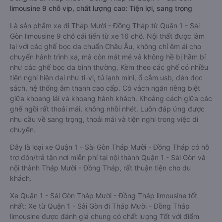
limousine 9 chỗ vip, chất lượng cao: Tiện lợi, sang trọng
Là sản phẩm xe đi Tháp Mười - Đồng Tháp từ Quận 1 - Sài
Gòn limousine 9 chỗ cải tiến từ xe 16 chỗ. Nội thất được làm
lại với các ghế bọc da chuẩn Châu Âu, không chỉ êm ái cho
chuyến hành trình xa, mà còn mát mẻ và không hề bị hầm bí
như các ghế bọc da bình thường. Kèm theo các ghế có nhiều
tiện nghi hiện đại như ti-vi, tủ lạnh mini, ổ cắm usb, đèn đọc
sách, hệ thống âm thanh cao cấp. Có vách ngăn riêng biệt
giữa khoang lái và khoang hành khách. Khoảng cách giữa các
ghế ngồi rất thoải mái, không nhồi nhét. Luôn đáp ứng được
nhu cầu về sang trọng, thoải mái và tiện nghi trong việc di
chuyển.
Đây là loại xe Quận 1 - Sài Gòn Tháp Mười - Đồng Tháp có hỗ
trợ đón/trả tận nơi miễn phí tại nội thành Quận 1 - Sài Gòn và
nội thành Tháp Mười - Đồng Tháp, rất thuận tiện cho du
khách.
Xe Quận 1 - Sài Gòn Tháp Mười - Đồng Tháp limousine tốt
nhất: Xe từ Quận 1 - Sài Gòn đi Tháp Mười - Đồng Tháp
limousine được đánh giá chung có chất lượng Tốt với điểm