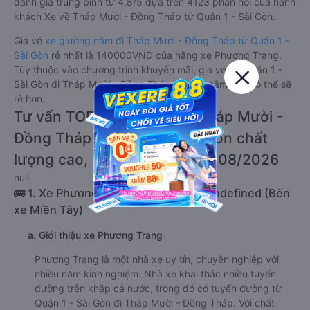
đánh giá trung bình từ 4.8/5 dựa trên 4123 phản hồi của hành
khách Xe về Tháp Mười - Đồng Tháp từ Quận 1 - Sài Gòn.
Giá vé
xe giường nằm đi Tháp Mười - Đồng Tháp từ Quận 1 -
Sài Gòn
rẻ nhất là 140000VND của hãng xe Phương Trang.
Tùy thuộc vào chương trình khuyến mãi, giá vé Xe Quận 1 -
Sài Gòn đi Tháp Mười - Đồng Tháp giường nằm này có thể sẽ
rẻ hơn.
Tư vấn TOP 2 xe khách đi Tháp Mười -
Đồng Tháp từ Quận 1 - Sài Gòn chất
lượng cao, uy tín, giá rẻ nhất 08/2026
null
🚌 1. Xe Phương Trang khởi hành tại undefined (Bến
xe Miền Tây)
a. Giới thiệu xe Phương Trang
Phương Trang là một nhà xe uy tín, chuyên nghiệp với
nhiều năm kinh nghiệm. Nhà xe khai thác nhiều tuyến
đường trên khắp cả nước, trong đó có tuyến đường từ
Quận 1 - Sài Gòn đi Tháp Mười - Đồng Tháp. Với chất