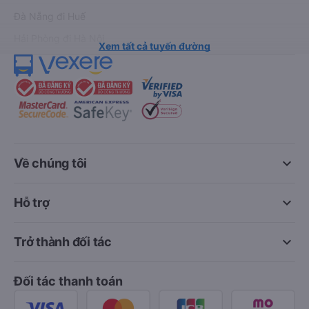
Đà Nẵng đi Huế
Hải Phòng đi Hà Nội
Xem tất cả tuyến đường
keyboard_arrow_down
Về chúng tôi
keyboard_arrow_down
Hỗ trợ
keyboard_arrow_down
Trở thành đối tác
Đối tác thanh toán