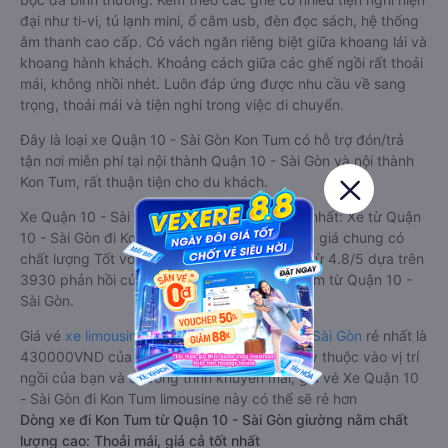
đại như ti-vi, tủ lạnh mini, ổ cắm usb, đèn đọc sách, hệ thống
âm thanh cao cấp. Có vách ngăn riêng biệt giữa khoang lái và
khoang hành khách. Khoảng cách giữa các ghế ngồi rất thoải
mái, không nhồi nhét. Luôn đáp ứng được nhu cầu về sang
trọng, thoải mái và tiện nghi trong việc di chuyển.
Đây là loại xe Quận 10 - Sài Gòn Kon Tum có hỗ trợ đón/trả
tận nơi miễn phí tại nội thành Quận 10 - Sài Gòn và nội thành
Kon Tum, rất thuận tiện cho du khách.
Xe Quận 10 - Sài Gòn Kon Tum limousine tốt nhất: Xe từ Quận
10 - Sài Gòn đi Kon Tum limousine được đánh giá chung có
chất lượng Tốt với điểm đánh giá trung bình từ 4.8/5 dựa trên
3930 phản hồi của hành khách Xe về Kon Tum từ Quận 10 -
Sài Gòn.
Giá vé
xe limousine đi Kon Tum từ Quận 10 - Sài Gòn
rẻ nhất là
430000VND của hãng xe Phương Trang. Tùy thuộc vào vị trí
ngồi của bạn và chương trình khuyến mãi, giá vé Xe Quận 10
- Sài Gòn đi Kon Tum limousine này có thể sẽ rẻ hơn
Dòng xe đi Kon Tum từ Quận 10 - Sài Gòn giường nằm chất
lượng cao: Thoải mái, giá cả tốt nhất