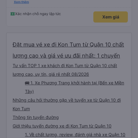
please display the Wi-Fi password clearly inside the cabin for convenience. I
Xem thêm
would definitely ride with them again! -------------- ​ Xe chất lượng tốt và
tài xế lái xe rất an toàn. Để dịch vụ hoàn hảo hơn, tôi góp ý nhà xe nên có
quy định rõ ràng về việc giữ im lặng (tắt âm thanh điện thoại) vào ban đêm
Xác nhận chỗ ngay lập tức
Xem giá
để tránh làm phiền hành khách khác ngủ. Ngoài ra, nhà xe nên dán sẵn mật
khẩu Wi-Fi trong xe để hành khách dễ dàng sử dụng. Tôi vẫn sẽ tiếp tục ủng
hộ nhà xe trong tương lai!
Đặt mua vé xe đi Kon Tum từ Quận 10 chất
lượng cao và giá vé ưu đãi nhất: 1 chuyến
Tư vấn TOP 1 xe khách đi Kon Tum từ Quận 10 chất
lượng cao, uy tín, giá rẻ nhất 08/2026
🚌 1. Xe Phương Trang khởi hành tại (Bến xe Miền
Tây)
Những câu hỏi thường gặp về tuyến xe từ Quận 10 đi
Kon Tum
Thông tin tuyến đường
Giới thiệu tuyến đường xe đi Kon Tum từ Quận 10
1. Về chất lượng, review, đánh giá nhà xe Quận 10