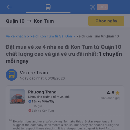
arrow_back
Tải app Vexere ngay!
Tải app Vexere
-30k
Mở app
Mở app
Nhận ưu đãi thành viên độc
-30k/ghế khi đặt vé máy bay qua
quyền
app
Quận 10
Kon Tum
Chọn ngày
Vé xe khách
xe đi Kon Tum từ Sài Gòn
xe đi Kon Tum từ Quận 10
Đặt mua vé xe 4 nhà xe đi Kon Tum từ Quận 10
chất lượng cao và giá vé ưu đãi nhất
: 1 chuyến
mỗi ngày
Vexere Team
Ngày cập nhật: 06/08/2026
Phương Trang
4.8
Limousine giường nằm 34 chỗ
(3966 đánh giá)
Bến xe Miền Tây
15 giờ
Bến xe Kon Tum
Excellent bus and very safe driving. To make this a 5-star experience, I
suggest the company implements a "no sound" policy for phones during the
night to respect those sleeping. It is a sleeper bus, so quiet is key! Also,