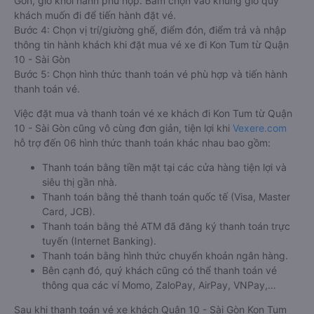
Gòn, giờ khởi hành phù hợp. Bấm chọn vào khung giờ quý
khách muốn đi để tiến hành đặt vé.
Bước 4: Chọn vị trí/giường ghế, điểm đón, điểm trả và nhập
thông tin hành khách khi đặt mua vé xe đi Kon Tum từ Quận
10 - Sài Gòn
Bước 5: Chọn hình thức thanh toán vé phù hợp và tiến hành
thanh toán vé.
Việc đặt mua và thanh toán vé xe khách đi Kon Tum từ Quận
10 - Sài Gòn cũng vô cùng đơn giản, tiện lợi khi
Vexere.com
hỗ trợ đến 06 hình thức thanh toán khác nhau bao gồm:
Thanh toán bằng tiền mặt tại các cửa hàng tiện lợi và
siêu thị gần nhà.
Thanh toán bằng thẻ thanh toán quốc tế (Visa, Master
Card, JCB).
Thanh toán bằng thẻ ATM đã đăng ký thanh toán trực
tuyến (Internet Banking).
Thanh toán bằng hình thức chuyển khoản ngân hàng.
Bên cạnh đó, quý khách cũng có thể thanh toán vé
thông qua các ví Momo, ZaloPay, AirPay, VNPay,…
Sau khi thanh toán vé xe khách Quận 10 - Sài Gòn Kon Tum