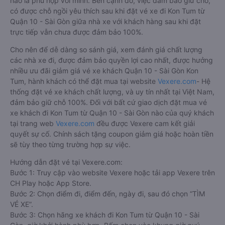
nào là phù hợp với mình. Bên cạnh đó, việc đảm bảo giữ chỗ,
có được chỗ ngồi yêu thích sau khi đặt vé xe đi Kon Tum từ
Quận 10 - Sài Gòn giữa nhà xe với khách hàng sau khi đặt
trực tiếp vẫn chưa được đảm bảo 100%.
Cho nên để dễ dàng so sánh giá, xem đánh giá chất lượng
các nhà xe đi, được đảm bảo quyền lợi cao nhất, được hưởng
nhiều ưu đãi giảm giá vé xe khách Quận 10 - Sài Gòn Kon
Tum, hành khách có thể đặt mua tại website
Vexere.com
- Hệ
thống đặt vé xe khách chất lượng, và uy tín nhất tại Việt Nam,
đảm bảo giữ chỗ 100%. Đối với bất cứ giao dịch đặt mua vé
xe khách đi Kon Tum từ Quận 10 - Sài Gòn nào của quý khách
tại trang web
Vexere.com
đều được Vexere cam kết giải
quyết sự cố. Chính sách tặng coupon giảm giá hoặc hoàn tiền
sẽ tùy theo từng trường hợp sự việc.
Hướng dẫn đặt vé tại Vexere.com:
Bước 1: Truy cập vào website Vexere hoặc tải app Vexere trên
CH Play hoặc App Store.
Bước 2: Chọn điểm đi, điểm đến, ngày đi, sau đó chọn “TÌM
VÉ XE”.
Bước 3: Chọn hãng xe khách đi Kon Tum từ Quận 10 - Sài