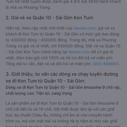
Tum tốt nhất tuyến được đánh giá 4.8/5 bởi 3930 hành khách
là nhà xe Phương Trang.
2. Giá vé xe Quận 10 - Sài Gòn Kon Tum
Hiện tại, theo cập nhật mới nhất của
Vexere.com
, giá vé xe
khách đi Kon Tum từ Quận 10 - Sài Gòn có mức giá dao động
từ 430000 đồng - 430000 đồng. Trong đó, nhà xe Phương
Trang có giá vé rẻ nhất, chỉ 430000 đồng. Đặt vé xe Quận 10
- Sài Gòn Kon Tum chính hãng tại
Vexere.com
để có giá rẻ
nhất, đảm bảo giữ chỗ 100% và hỗ trợ đổi trả vé miễn phí.
Tổng đài tư vấn, đặt vé và đổi trả vé miễn phí:
1900 888684
.
3. Giới thiệu, tư vấn các dòng xe chạy tuyến đường
xe đi Kon Tum từ Quận 10 - Sài Gòn:
Dòng xe đi Kon Tum từ Quận 10 - Sài Gòn limousine 9 chỗ vip,
chất lượng cao: Tiện lợi, sang trọng
Là sản phẩm xe đi Kon Tum từ Quận 10 - Sài Gòn limousine 9
chỗ cải tiến từ xe 16 chỗ. Nội thất được làm lại với các ghế
bọc da chuẩn Châu Âu, không chỉ êm ái cho chuyến hành
trình xa, mà còn mát mẻ và không hề bị hầm bí như các ghế
bọc da bình thường. Kèm theo các ghế có nhiều tiện nghi hiện