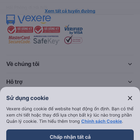
Hải Phòng đi Hà Nội
Xem tất cả tuyến đường
keyboard_arrow_down
Về chúng tôi
keyboard_arrow_down
Hỗ trợ
close
Sử dụng cookie
keyboard_arrow_down
Trở thành đối tác
Vexere dùng cookie để website hoạt động ổn định. Bạn có thể
xem chi tiết hoặc thay đổi lựa chọn bất kỳ lúc nào trong phần
Đối tác thanh toán
Quản lý cookie. Tìm hiểu thêm trong
Chính sách Cookie
.
Chấp nhận tất cả