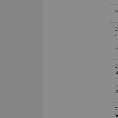
T
C
-
Tr
C
c
T
ti
C
n