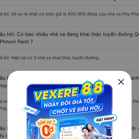
rả lời: Vé xe rẻ nhất có mức giá là 400.000 đồng của nhà xe Phy Phy
âu hỏi: Có bao nhiêu nhà xe đang khai thác tuyến đường 
 Phnom Penh ?
ả lời: Hiện tại có 3 nhà xe khai thác tuyến đường.
âu hỏi: Từ Quận 10 - Sài Gòn đi Phnôm Pênh - Phnom Penh 
huyển bằng xe khách?
rả lời: Thời gian di chuyển bằng xe khách từ Quận 10 - Sài Gòn đi
ếng, nếu mật độ giao thông thuận lợi.
âu hỏi: Khoảng cách từ Quận 10 - Sài Gòn đi Phnôm Pênh 
ếu di chuyển bằng xe khách?