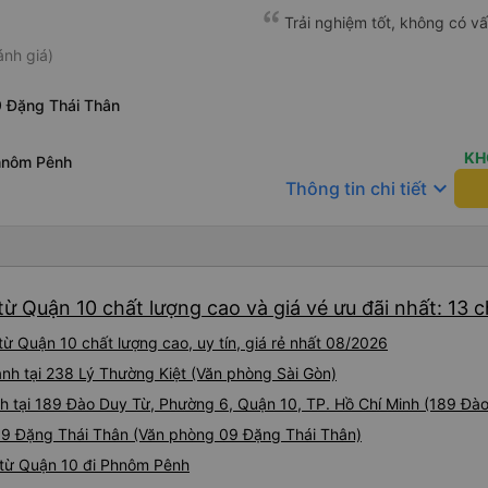
ty xe buýt này ở biên giới l
Trải nghiệm tốt, không có vấn
rằng nó là 50 đô la và cười k
ánh giá)
Anh ta nhất quyết muốn giú
nhưng chúng tôi đã kiểm tra l
đúng là 35 đô la và đó là số 
 Đặng Thái Thân
thận với điều này. Tuy nhiên,
mái với nhiều chỗ để chân! C
KH
hnôm Pênh
khi qua biên giới) trong 6,5 
keyboard_arrow_down
Khá khó chịu đối với người
Thông tin chi tiết
chúng tôi đồ ăn nhẹ và nước 
ừ Quận 10 chất lượng cao và giá vé ưu đãi nhất: 13 
 Quận 10 chất lượng cao, uy tín, giá rẻ nhất 08/2026
ành tại 238 Lý Thường Kiệt (Văn phòng Sài Gòn)
h tại 189 Đào Duy Từ, Phường 6, Quận 10, TP. Hồ Chí Minh (189 Đà
 09 Đặng Thái Thân (Văn phòng 09 Đặng Thái Thân)
 từ Quận 10 đi Phnôm Pênh