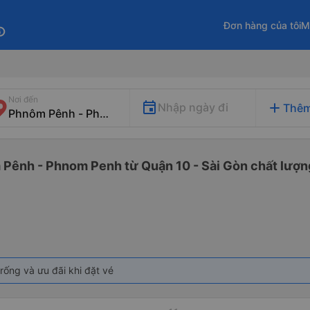
Đơn hàng của tôi
M
fo
Nơi đến
add
Nhập ngày đi
Thêm
 Pênh - Phnom Penh từ Quận 10 - Sài Gòn chất lượng
rống và ưu đãi khi đặt vé