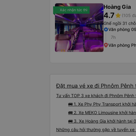
Hoàng Gia
Xác nhận tức thì
4.7
star
(105 đ
Ghế ngồi 31 chỗ
Văn phòng 09
7h
Văn phòng P
Đặt mua vé xe đi Phnôm Pênh t
Tư vấn TOP 3 xe khách đi Phnôm Pênh từ
🚌 1. Xe Phy Phy Transport khởi h
🚌 2. Xe MEKO Limousine khởi hàn
🚌 3. Xe Hoàng Gia khởi hành tại
Những câu hỏi thường gặp về tuyến xe