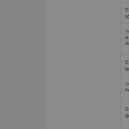
C
t
T
l
đ
C
l
T
P
C
Q