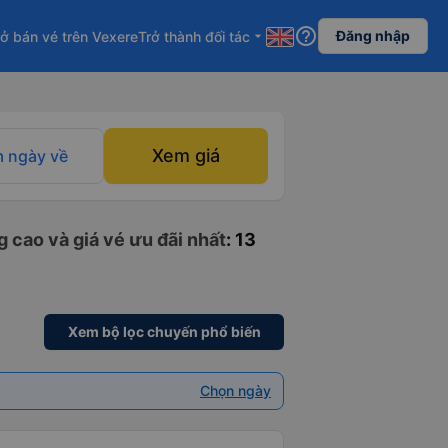
help_outline
Đăng nhập
ở bán vé trên Vexere
Trở thành đối tác
arrow_drop_down
Xem giá
 ngày về
 cao và giá vé ưu đãi nhất
: 13
Xem bộ lọc chuyến phổ biến
Chọn ngày