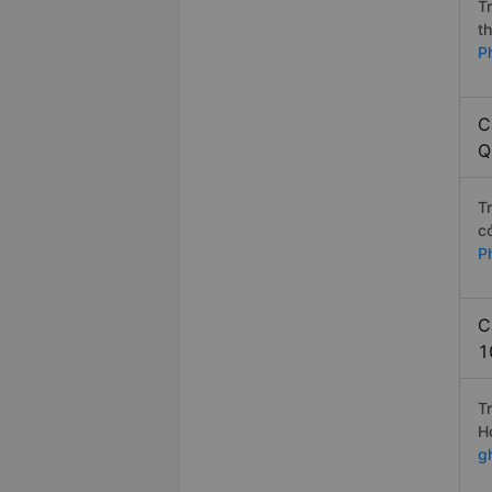
T
t
P
C
Q
T
c
P
C
1
T
H
g