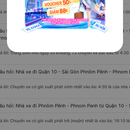
rả lời: Đoạn đường đi Phnôm Pênh - Phnom Penh từ Quận 10 - Sài G
âu hỏi: Mỗi ngày có bao nhiêu chuyến xe khách Quận 10 -
hnom Penh ?
rả lời: Trung bình mỗi ngày có khoảng 13 chuyến xe bắt đầu từ 4:30
âu hỏi: Nhà xe đi Quận 10 - Sài Gòn Phnôm Pênh - Phnom 
rả lời: Chuyến xe có giờ xuất phát sớm nhất vào lúc 4:30 là của nhà
âu hỏi: Nhà xe đi Phnôm Pênh - Phnom Penh từ Quận 10 - S
rả lời: Chuyến xe có giờ xuất phát trễ (muộn) nhất là vào lúc 16:10 l