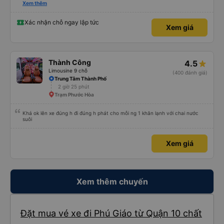
hay không thì cũng ko rõ tại mình say xe nên ngủ ko à
Xem thêm
Xác nhận chỗ ngay lập tức
Xem giá
Thành Công
4.5
Limousine 9 chỗ
(400 đánh giá)
Trung Tâm Thành Phố
2 giờ 25 phút
Trạm Phước Hòa
Khá ok lên xe đúng h đi đúng h phát cho mỗi ng 1 khăn lạnh với chai nước
suôi
Xem giá
Xem thêm chuyến
Đặt mua vé xe đi Phú Giáo từ Quận 10 chất