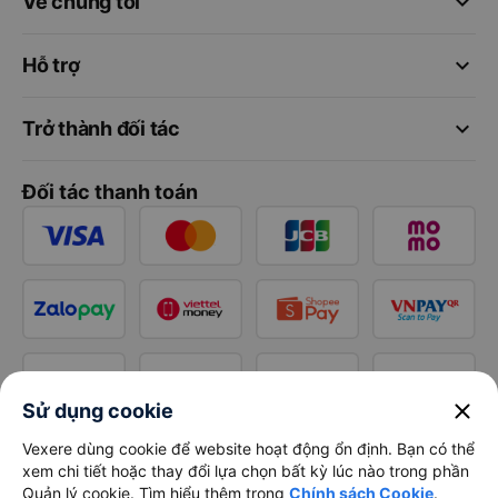
keyboard_arrow_down
Về chúng tôi
keyboard_arrow_down
Hỗ trợ
keyboard_arrow_down
Trở thành đối tác
Đối tác thanh toán
close
Sử dụng cookie
Vexere dùng cookie để website hoạt động ổn định. Bạn có thể
xem chi tiết hoặc thay đổi lựa chọn bất kỳ lúc nào trong phần
Quản lý cookie. Tìm hiểu thêm trong
Chính sách Cookie
.