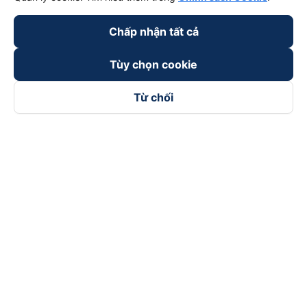
Chấp nhận tất cả
Tùy chọn cookie
Từ chối
Theo dõi chúng tôi trên
Facebook
Tiktok
Youtube
Công ty TNHH Thương Mại Dịch Vụ Vexere
Địa chỉ đăng ký kinh doanh: 8C Chữ Đồng Tử, Phường Tân
Sơn Nhất, TP. Hồ Chí Minh, Việt Nam
Địa chỉ
:
Lầu 2, toà nhà H3 Circo Hoàng Diệu, 384 Hoàng Diệu,
Phường Khánh Hội, TP Hồ Chí Minh, Việt Nam
Tầng 3, toà nhà 101 Láng Hạ, 101 Láng Hạ, Phường Láng, TP.
Hà Nội, Việt Nam
Giấy chứng nhận ĐKKD số 0315133726 do Sở KH và ĐT TP.
Hồ Chí Minh cấp lần đầu ngày 27/6/2018