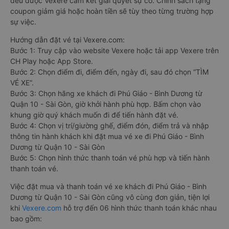
đều được Vexere cam kết giải quyết sự cố. Chính sách tặng
coupon giảm giá hoặc hoàn tiền sẽ tùy theo từng trường hợp
sự việc.
Hướng dẫn đặt vé tại Vexere.com:
Bước 1: Truy cập vào website Vexere hoặc tải app Vexere trên
CH Play hoặc App Store.
Bước 2: Chọn điểm đi, điểm đến, ngày đi, sau đó chọn “TÌM
VÉ XE”.
Bước 3: Chọn hãng xe khách đi Phú Giáo - Bình Dương từ
Quận 10 - Sài Gòn, giờ khởi hành phù hợp. Bấm chọn vào
khung giờ quý khách muốn đi để tiến hành đặt vé.
Bước 4: Chọn vị trí/giường ghế, điểm đón, điểm trả và nhập
thông tin hành khách khi đặt mua vé xe đi Phú Giáo - Bình
Dương từ Quận 10 - Sài Gòn
Bước 5: Chọn hình thức thanh toán vé phù hợp và tiến hành
thanh toán vé.
Việc đặt mua và thanh toán vé xe khách đi Phú Giáo - Bình
Dương từ Quận 10 - Sài Gòn cũng vô cùng đơn giản, tiện lợi
khi
Vexere.com
hỗ trợ đến 06 hình thức thanh toán khác nhau
bao gồm: