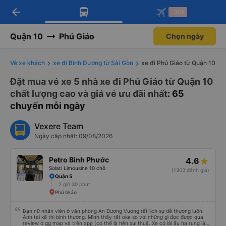
arrow_back
Tải app Vexere ngay!
Tải app Vexere
-30k
Mở app
Mở app
Nhận ưu đãi thành viên độc
-30k/ghế khi đặt vé máy bay qua
quyền
app
Quận 10
Phú Giáo
Chọn ngày
Vé xe khách
xe đi Bình Dương từ Sài Gòn
xe đi Phú Giáo từ Quận 10
Đặt mua vé xe 5 nhà xe đi Phú Giáo từ Quận 10
chất lượng cao và giá vé ưu đãi nhất
: 65
chuyến mỗi ngày
Vexere Team
Ngày cập nhật: 09/08/2026
Petro Bình Phước
4.6
Solati Limousine 10 chỗ
(1303 đánh giá)
Quận 5
2 giờ 30 phút
Phú Giáo
Bạn nữ nhân viên ở văn phòng An Dương Vương rất lịch sự dễ thương luôn.
Anh tài xế thì bình thường. Mình thấy rất oke so với những gì đọc được qua
review ở gg map và trên app (có thể là hên xui thui). Xe có lái ẩu ha rung lắc