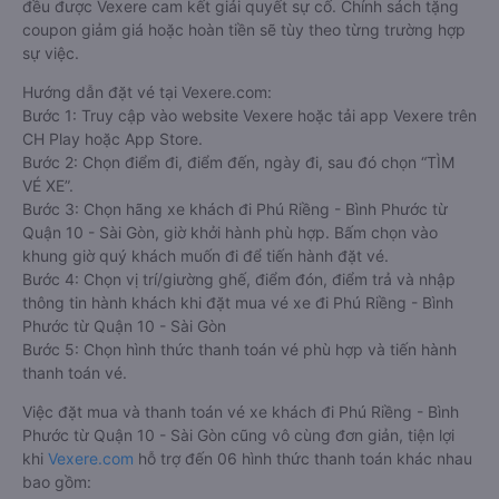
đều được Vexere cam kết giải quyết sự cố. Chính sách tặng
coupon giảm giá hoặc hoàn tiền sẽ tùy theo từng trường hợp
sự việc.
Hướng dẫn đặt vé tại Vexere.com:
Bước 1: Truy cập vào website Vexere hoặc tải app Vexere trên
CH Play hoặc App Store.
Bước 2: Chọn điểm đi, điểm đến, ngày đi, sau đó chọn “TÌM
VÉ XE”.
Bước 3: Chọn hãng xe khách đi Phú Riềng - Bình Phước từ
Quận 10 - Sài Gòn, giờ khởi hành phù hợp. Bấm chọn vào
khung giờ quý khách muốn đi để tiến hành đặt vé.
Bước 4: Chọn vị trí/giường ghế, điểm đón, điểm trả và nhập
thông tin hành khách khi đặt mua vé xe đi Phú Riềng - Bình
Phước từ Quận 10 - Sài Gòn
Bước 5: Chọn hình thức thanh toán vé phù hợp và tiến hành
thanh toán vé.
Việc đặt mua và thanh toán vé xe khách đi Phú Riềng - Bình
Phước từ Quận 10 - Sài Gòn cũng vô cùng đơn giản, tiện lợi
khi
Vexere.com
hỗ trợ đến 06 hình thức thanh toán khác nhau
bao gồm: