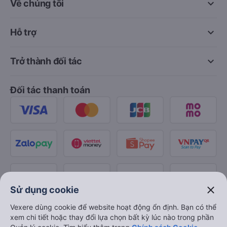
keyboard_arrow_down
Về chúng tôi
keyboard_arrow_down
Hỗ trợ
keyboard_arrow_down
Trở thành đối tác
Đối tác thanh toán
close
Sử dụng cookie
Vexere dùng cookie để website hoạt động ổn định. Bạn có thể
xem chi tiết hoặc thay đổi lựa chọn bất kỳ lúc nào trong phần