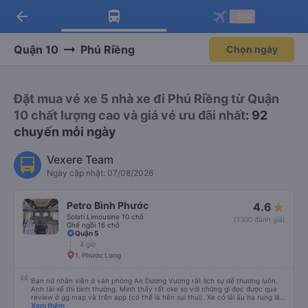
arrow_back
Tải app Vexere ngay!
Tải app Vexere
-30k
Mở app
Mở app
Nhận ưu đãi thành viên độc
-30k/ghế khi đặt vé máy bay qua
quyền
app
Quận 10
Phú Riềng
Chọn ngày
Đặt mua vé xe 5 nhà xe đi Phú Riềng từ Quận
10 chất lượng cao và giá vé ưu đãi nhất
: 92
chuyến mỗi ngày
Vexere Team
Ngày cập nhật: 07/08/2026
Petro Bình Phước
4.6
Solati Limousine 10 chỗ
(1300 đánh giá)
Ghế ngồi 16 chỗ
Quận 5
4 giờ
1. Phước Long
Bạn nữ nhân viên ở văn phòng An Dương Vương rất lịch sự dễ thương luôn.
Anh tài xế thì bình thường. Mình thấy rất oke so với những gì đọc được qua
review ở gg map và trên app (có thể là hên xui thui). Xe có lái ẩu ha rung lắc
hay không thì cũng ko rõ tại mình say xe nên ngủ ko à
Xem thêm