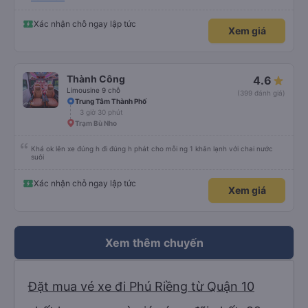
Xác nhận chỗ ngay lập tức
Xem giá
Thành Công
4.6
Limousine 9 chỗ
(399 đánh giá)
Trung Tâm Thành Phố
3 giờ 30 phút
Trạm Bù Nho
Khá ok lên xe đúng h đi đúng h phát cho mỗi ng 1 khăn lạnh với chai nước
suôi
Xác nhận chỗ ngay lập tức
Xem giá
Xem thêm chuyến
Đặt mua vé xe đi Phú Riềng từ Quận 10