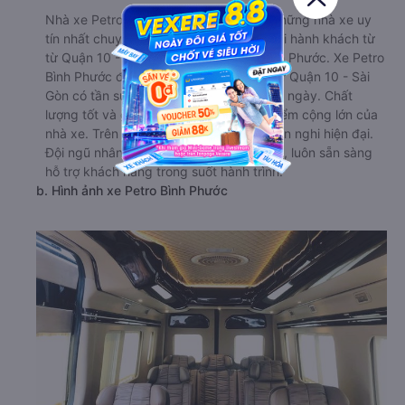
Nhà xe Petro Bình Phước là một trong những nhà xe uy
tín nhất chuyên cung cấp dịch vụ vận tải hành khách từ
từ Quận 10 - Sài Gòn đi Phú Riềng - Bình Phước. Xe Petro
Bình Phước đi Phú Riềng - Bình Phước từ Quận 10 - Sài
Gòn có tần suất chạy khá dày đặc trong ngày. Chất
lượng tốt và giá cả phải chăng là một điểm cộng lớn của
nhà xe. Trên xe được trang bị đầy đủ tiện nghi hiện đại.
Đội ngũ nhân viên rất nhiệt tình, chu đáo, luôn sẵn sàng
hỗ trợ khách hàng trong suốt hành trình.
b. Hình ảnh xe Petro Bình Phước