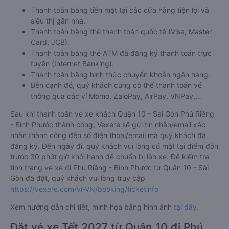
Thanh toán bằng tiền mặt tại các cửa hàng tiện lợi và
siêu thị gần nhà.
Thanh toán bằng thẻ thanh toán quốc tế (Visa, Master
Card, JCB).
Thanh toán bằng thẻ ATM đã đăng ký thanh toán trực
tuyến (Internet Banking).
Thanh toán bằng hình thức chuyển khoản ngân hàng.
Bên cạnh đó, quý khách cũng có thể thanh toán vé
thông qua các ví Momo, ZaloPay, AirPay, VNPay,…
Sau khi thanh toán vé xe khách Quận 10 - Sài Gòn Phú Riềng
- Bình Phước thành công, Vexere sẽ gửi tin nhắn/email xác
nhận thành công đến số điện thoại/email mà quý khách đã
đăng ký. Đến ngày đi, quý khách vui lòng có mặt tại điểm đón
trước 30 phút giờ khởi hành để chuẩn bị lên xe. Để kiểm tra
tình trạng vé xe đi Phú Riềng - Bình Phước từ Quận 10 - Sài
Gòn đã đặt, quý khách vui lòng truy cập
https://vexere.com/vi-VN/booking/ticketinfo
Xem hướng dẫn chi tiết, minh họa bằng hình ảnh
tại đây.
Đặt vé xe Tết 2027 từ Quận 10 đi Phú