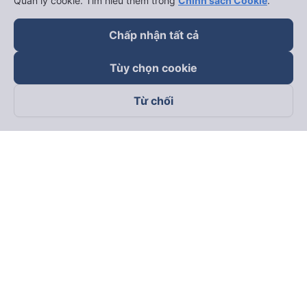
Quản lý cookie. Tìm hiểu thêm trong
Chính sách Cookie
.
Chấp nhận tất cả
Tùy chọn cookie
Từ chối
Theo dõi chúng tôi trên
Facebook
Tiktok
Youtube
Công ty TNHH Thương Mại Dịch Vụ Vexere
Địa chỉ đăng ký kinh doanh: 8C Chữ Đồng Tử, Phường Tân
Sơn Nhất, TP. Hồ Chí Minh, Việt Nam
Địa chỉ
:
Lầu 2, toà nhà H3 Circo Hoàng Diệu, 384 Hoàng Diệu,
Phường Khánh Hội, TP Hồ Chí Minh, Việt Nam
Tầng 3, toà nhà 101 Láng Hạ, 101 Láng Hạ, Phường Láng, TP.
Hà Nội, Việt Nam
Giấy chứng nhận ĐKKD số 0315133726 do Sở KH và ĐT TP.
Hồ Chí Minh cấp lần đầu ngày 27/6/2018