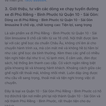
vé miễn phí:
1900 888684
.
3. Giới thiệu, tư vấn các dòng xe chạy tuyến đường
xe đi Phú Riềng - Bình Phước từ Quận 10 - Sài Gòn:
Dòng xe đi Phú Riềng - Bình Phước từ Quận 10 - Sài Gòn
limousine 9 chỗ vip, chất lượng cao: Tiện lợi, sang trọng
Là sản phẩm xe đi Phú Riềng - Bình Phước từ Quận 10 - Sài
Gòn limousine 9 chỗ cải tiến từ xe 16 chỗ. Nội thất được làm
lại với các ghế bọc da chuẩn Châu Âu, không chỉ êm ái cho
chuyến hành trình xa, mà còn mát mẻ và không hề bị hầm bí
như các ghế bọc da bình thường. Kèm theo các ghế có nhiều
tiện nghi hiện đại như ti-vi, tủ lạnh mini, ổ cắm usb, đèn đọc
sách, hệ thống âm thanh cao cấp. Có vách ngăn riêng biệt
giữa khoang lái và khoang hành khách. Khoảng cách giữa các
ghế ngồi rất thoải mái, không nhồi nhét. Luôn đáp ứng được
nhu cầu về sang trọng, thoải mái và tiện nghi trong việc di
chuyển.
Đây là loại xe Quận 10 - Sài Gòn Phú Riềng - Bình Phước có hỗ
trợ đón/trả tận nơi miễn phí tại nội thành Quận 10 - Sài Gòn và
nội thành Phú Riềng - Bình Phước, rất thuận tiện cho du
khách.