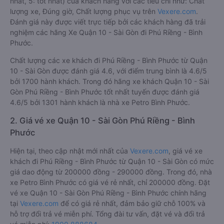
nhất, 5: tốt nhất) của khách hàng với các tiêu chí như: Chất
lượng xe, Đúng giờ, Chất lượng phục vụ trên
Vexere.com
.
Đánh giá này được viết trực tiếp bởi các khách hàng đã trải
nghiệm các hãng Xe Quận 10 - Sài Gòn đi Phú Riềng - Bình
Phước.
Chất lượng các xe khách đi Phú Riềng - Bình Phước từ Quận
10 - Sài Gòn được đánh giá 4.6, với điểm trung bình là 4.6/5
bởi 1700 hành khách. Trong đó hãng xe khách Quận 10 - Sài
Gòn Phú Riềng - Bình Phước tốt nhất tuyến được đánh giá
4.6/5 bởi 1301 hành khách là nhà xe Petro Bình Phước.
2. Giá vé xe Quận 10 - Sài Gòn Phú Riềng - Bình
Phước
Hiện tại, theo cập nhật mới nhất của
Vexere.com
, giá vé xe
khách đi Phú Riềng - Bình Phước từ Quận 10 - Sài Gòn có mức
giá dao động từ 200000 đồng - 290000 đồng. Trong đó, nhà
xe Petro Bình Phước có giá vé rẻ nhất, chỉ 200000 đồng. Đặt
vé xe Quận 10 - Sài Gòn Phú Riềng - Bình Phước chính hãng
tại
Vexere.com
để có giá rẻ nhất, đảm bảo giữ chỗ 100% và
hỗ trợ đổi trả vé miễn phí. Tổng đài tư vấn, đặt vé và đổi trả