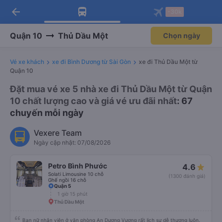
arrow_back
Tải app Vexere ngay!
Tải app Vexere
-30k
Mở app
Mở app
Nhận ưu đãi thành viên độc
-30k/ghế khi đặt vé máy bay qua
quyền
app
Quận 10
Thủ Dầu Một
Chọn ngày
Vé xe khách
xe đi Bình Dương từ Sài Gòn
xe đi Thủ Dầu Một từ
Quận 10
Đặt mua vé xe 5 nhà xe đi Thủ Dầu Một từ Quận
10 chất lượng cao và giá vé ưu đãi nhất
: 67
chuyến mỗi ngày
Vexere Team
Ngày cập nhật: 07/08/2026
Petro Bình Phước
4.6
Solati Limousine 10 chỗ
(1300 đánh giá)
Ghế ngồi 16 chỗ
Quận 5
1 giờ 15 phút
Thủ Dầu Một
Bạn nữ nhân viên ở văn phòng An Dương Vương rất lịch sự dễ thương luôn.