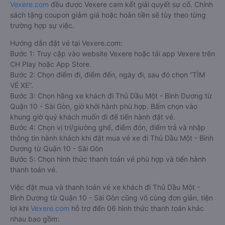
Vexere.com
đều được Vexere cam kết giải quyết sự cố. Chính
sách tặng coupon giảm giá hoặc hoàn tiền sẽ tùy theo từng
trường hợp sự việc.
Hướng dẫn đặt vé tại Vexere.com:
Bước 1: Truy cập vào website Vexere hoặc tải app Vexere trên
CH Play hoặc App Store.
Bước 2: Chọn điểm đi, điểm đến, ngày đi, sau đó chọn “TÌM
VÉ XE”.
Bước 3: Chọn hãng xe khách đi Thủ Dầu Một - Bình Dương từ
Quận 10 - Sài Gòn, giờ khởi hành phù hợp. Bấm chọn vào
khung giờ quý khách muốn đi để tiến hành đặt vé.
Bước 4: Chọn vị trí/giường ghế, điểm đón, điểm trả và nhập
thông tin hành khách khi đặt mua vé xe đi Thủ Dầu Một - Bình
Dương từ Quận 10 - Sài Gòn
Bước 5: Chọn hình thức thanh toán vé phù hợp và tiến hành
thanh toán vé.
Việc đặt mua và thanh toán vé xe khách đi Thủ Dầu Một -
Bình Dương từ Quận 10 - Sài Gòn cũng vô cùng đơn giản, tiện
lợi khi
Vexere.com
hỗ trợ đến 06 hình thức thanh toán khác
nhau bao gồm: