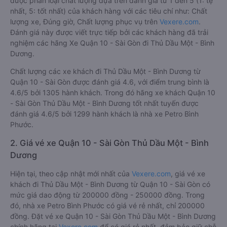
được phân loại chất lượng dựa trên đánh giá từ 1 đến 5 (1: tệ
nhất, 5: tốt nhất) của khách hàng với các tiêu chí như: Chất
lượng xe, Đúng giờ, Chất lượng phục vụ trên
Vexere.com
.
Đánh giá này được viết trực tiếp bởi các khách hàng đã trải
nghiệm các hãng Xe Quận 10 - Sài Gòn đi Thủ Dầu Một - Bình
Dương.
Chất lượng các xe khách đi Thủ Dầu Một - Bình Dương từ
Quận 10 - Sài Gòn được đánh giá 4.6, với điểm trung bình là
4.6/5 bởi 1305 hành khách. Trong đó hãng xe khách Quận 10
- Sài Gòn Thủ Dầu Một - Bình Dương tốt nhất tuyến được
đánh giá 4.6/5 bởi 1299 hành khách là nhà xe Petro Bình
Phước.
2. Giá vé xe Quận 10 - Sài Gòn Thủ Dầu Một - Bình
Dương
Hiện tại, theo cập nhật mới nhất của
Vexere.com
, giá vé xe
khách đi Thủ Dầu Một - Bình Dương từ Quận 10 - Sài Gòn có
mức giá dao động từ 200000 đồng - 250000 đồng. Trong
đó, nhà xe Petro Bình Phước có giá vé rẻ nhất, chỉ 200000
đồng. Đặt vé xe Quận 10 - Sài Gòn Thủ Dầu Một - Bình Dương
chính hãng tại
Vexere.com
để có giá rẻ nhất, đảm bảo giữ chỗ