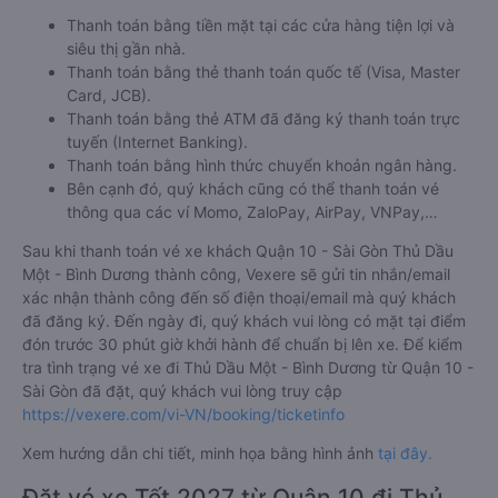
Thanh toán bằng tiền mặt tại các cửa hàng tiện lợi và
siêu thị gần nhà.
Thanh toán bằng thẻ thanh toán quốc tế (Visa, Master
Card, JCB).
Thanh toán bằng thẻ ATM đã đăng ký thanh toán trực
tuyến (Internet Banking).
Thanh toán bằng hình thức chuyển khoản ngân hàng.
Bên cạnh đó, quý khách cũng có thể thanh toán vé
thông qua các ví Momo, ZaloPay, AirPay, VNPay,…
Sau khi thanh toán vé xe khách Quận 10 - Sài Gòn Thủ Dầu
Một - Bình Dương thành công, Vexere sẽ gửi tin nhắn/email
xác nhận thành công đến số điện thoại/email mà quý khách
đã đăng ký. Đến ngày đi, quý khách vui lòng có mặt tại điểm
đón trước 30 phút giờ khởi hành để chuẩn bị lên xe. Để kiểm
tra tình trạng vé xe đi Thủ Dầu Một - Bình Dương từ Quận 10 -
Sài Gòn đã đặt, quý khách vui lòng truy cập
https://vexere.com/vi-VN/booking/ticketinfo
Xem hướng dẫn chi tiết, minh họa bằng hình ảnh
tại đây.
Đặt vé xe Tết 2027 từ Quận 10 đi Thủ