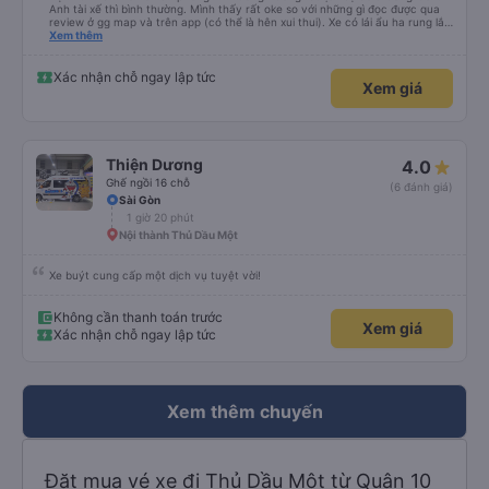
Anh tài xế thì bình thường. Mình thấy rất oke so với những gì đọc được qua
review ở gg map và trên app (có thể là hên xui thui). Xe có lái ẩu ha rung lắc
hay không thì cũng ko rõ tại mình say xe nên ngủ ko à
Xem thêm
Xác nhận chỗ ngay lập tức
Xem giá
Thiện Dương
4.0
Ghế ngồi 16 chỗ
(6 đánh giá)
Sài Gòn
1 giờ 20 phút
Nội thành Thủ Dầu Một
Xe buýt cung cấp một dịch vụ tuyệt vời!
Không cần thanh toán trước
Xem giá
Xác nhận chỗ ngay lập tức
Xem thêm chuyến
Đặt mua vé xe đi Thủ Dầu Một từ Quận 10