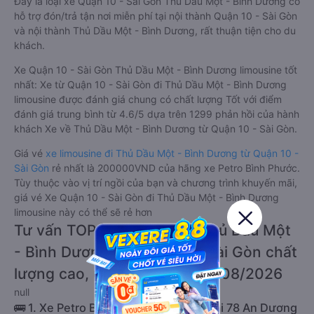
Đây là loại xe Quận 10 - Sài Gòn Thủ Dầu Một - Bình Dương có
hỗ trợ đón/trả tận nơi miễn phí tại nội thành Quận 10 - Sài Gòn
và nội thành Thủ Dầu Một - Bình Dương, rất thuận tiện cho du
khách.
Xe Quận 10 - Sài Gòn Thủ Dầu Một - Bình Dương limousine tốt
nhất: Xe từ Quận 10 - Sài Gòn đi Thủ Dầu Một - Bình Dương
limousine được đánh giá chung có chất lượng Tốt với điểm
đánh giá trung bình từ 4.6/5 dựa trên 1299 phản hồi của hành
khách Xe về Thủ Dầu Một - Bình Dương từ Quận 10 - Sài Gòn.
Giá vé
xe limousine đi Thủ Dầu Một - Bình Dương từ Quận 10 -
Sài Gòn
rẻ nhất là 200000VND của hãng xe Petro Bình Phước.
Tùy thuộc vào vị trí ngồi của bạn và chương trình khuyến mãi,
giá vé Xe Quận 10 - Sài Gòn đi Thủ Dầu Một - Bình Dương
limousine này có thể sẽ rẻ hơn
Tư vấn TOP 2 xe khách đi Thủ Dầu Một
- Bình Dương từ Quận 10 - Sài Gòn chất
lượng cao, uy tín, giá rẻ nhất 08/2026
null
🚌 1. Xe Petro Bình Phước khởi hành tại 78 An Dương