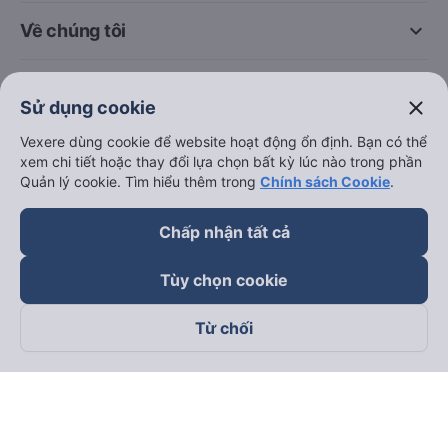
keyboard_arrow_down
Về chúng tôi
keyboard_arrow_down
Hỗ trợ
close
Sử dụng cookie
keyboard_arrow_down
Vexere dùng cookie để website hoạt động ổn định. Bạn có thể
Trở thành đối tác
xem chi tiết hoặc thay đổi lựa chọn bất kỳ lúc nào trong phần
Quản lý cookie. Tìm hiểu thêm trong
Chính sách Cookie
.
Đối tác thanh toán
Chấp nhận tất cả
Tùy chọn cookie
Từ chối