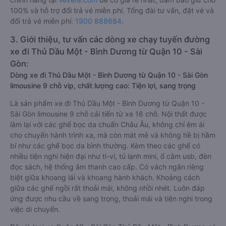
100% và hỗ trợ đổi trả vé miễn phí. Tổng đài tư vấn, đặt vé và
đổi trả vé miễn phí:
1900 888684
.
3. Giới thiệu, tư vấn các dòng xe chạy tuyến đường
xe đi Thủ Dầu Một - Bình Dương từ Quận 10 - Sài
Gòn:
Dòng xe đi Thủ Dầu Một - Bình Dương từ Quận 10 - Sài Gòn
limousine 9 chỗ vip, chất lượng cao: Tiện lợi, sang trọng
Là sản phẩm xe đi Thủ Dầu Một - Bình Dương từ Quận 10 -
Sài Gòn limousine 9 chỗ cải tiến từ xe 16 chỗ. Nội thất được
làm lại với các ghế bọc da chuẩn Châu Âu, không chỉ êm ái
cho chuyến hành trình xa, mà còn mát mẻ và không hề bị hầm
bí như các ghế bọc da bình thường. Kèm theo các ghế có
nhiều tiện nghi hiện đại như ti-vi, tủ lạnh mini, ổ cắm usb, đèn
đọc sách, hệ thống âm thanh cao cấp. Có vách ngăn riêng
biệt giữa khoang lái và khoang hành khách. Khoảng cách
giữa các ghế ngồi rất thoải mái, không nhồi nhét. Luôn đáp
ứng được nhu cầu về sang trọng, thoải mái và tiện nghi trong
việc di chuyển.