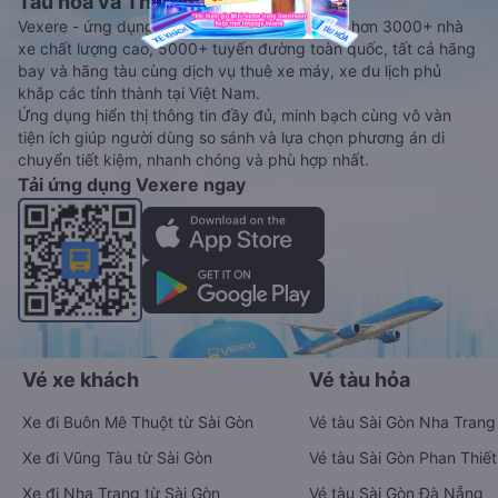
Tàu hoả và Thuê xe
Vexere - ứng dụng đặt vé đa phương tiện với hơn 3000+ nhà
xe chất lượng cao, 5000+ tuyến đường toàn quốc, tất cả hãng
bay và hãng tàu cùng dịch vụ thuê xe máy, xe du lịch phủ
khắp các tỉnh thành tại Việt Nam.
Ứng dụng hiển thị thông tin đầy đủ, minh bạch cùng vô vàn
tiện ích giúp người dùng so sánh và lựa chọn phương án di
chuyển tiết kiệm, nhanh chóng và phù hợp nhất.
Tải ứng dụng Vexere ngay
Vé xe khách
Vé tàu hỏa
Xe đi Buôn Mê Thuột từ Sài Gòn
Vé tàu Sài Gòn Nha Trang
Xe đi Vũng Tàu từ Sài Gòn
Vé tàu Sài Gòn Phan Thiết
Xe đi Nha Trang từ Sài Gòn
Vé tàu Sài Gòn Đà Nẵng