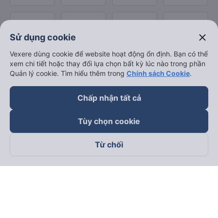
close
Sử dụng cookie
Vexere dùng cookie để website hoạt động ổn định. Bạn có thể
xem chi tiết hoặc thay đổi lựa chọn bất kỳ lúc nào trong phần
Quản lý cookie. Tìm hiểu thêm trong
Chính sách Cookie
.
Chấp nhận tất cả
Tùy chọn cookie
Từ chối
Theo dõi chúng tôi trên
Facebook
Tiktok
Youtube
Công ty TNHH Thương Mại Dịch Vụ Vexere