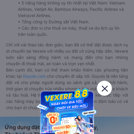
• 5 hãng hàng không uy tín nhất tại Việt Nam: Vietnam
Airlines, Vietjet Air, Bamboo Airways, Pacific Airlines và
Vietravel Airlines.
• Tổng công ty Đường sắt Việt Nam.
• Các đơn vị cho thuê xe máy, thuê xe du lịch uy tín
trên toàn quốc.
Chỉ với vài thao tác đơn giản, bạn đã có thể đặt được dịch vụ
di chuyển tại Vexere với nhiều ưu đãi vô cùng hấp dẫn. Vexere
luôn sẵn sàng đồng hành và mang đến cho bạn những
chuyến đi thoải mái, an toàn và trọn vẹn nhất.
Bên cạnh đó, bạn có thể tham khảo thêm các phương tiện
khác tại
Goyolo.com
cho chuyến đi sắp tới. Goyolo là nền tảng
đặt vé cho phép người dùng so sánh giá cả, giờ khởi hành,
thời gian di chuyển của nhiều phương tiện máy bay, xe khách
và tàu hoả. Hệ thống của Goyolo được liên kết trực tiếp với
các hãng máy bay, xe khách và tàu hoả, luôn đảm bảo có vé
cho bạn di chuyển.
Ứng dụng đặt vé Xe khách, Máy bay,