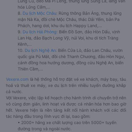
Lũng Cú, đèo Mã Pí Lèng, thung lũng Sủng Là, làng văn
hóa Lũng Cẩm,...
8.
Du lịch Mộc Châu:
Rừng thông Bản Áng, thung lũng
mận Nà Ka, đồi chè Mộc Châu, thác Dải Yếm, bản Pa
Phách, hang dơi, khu du lịch Happy Land,...
9.
Du lịch Hải Phòng:
Biển Đồ Sơn, đảo Hòn Dấu, vịnh
Lan Hạ, đảo Bạch Long Vỹ, núi Voi, khu di tích Tràng
Kênh,...
10.
Du lịch Nghệ An:
Biển Cửa Lò, đảo Lan Châu, vườn
quốc gia Pù Mát, đồi chè Thanh Chương, đảo Hòn Ngư,
cánh đồng hoa hướng dương, đồng cừu Nghệ An, biển
Thiên Cầm,...
Vexere.com
là hệ thống hỗ trợ đặt vé xe khách, máy bay, tàu
hoả và thuê xe máy, xe du lịch trên nhiều tuyến đường khắp
cả nước.
Với Vexere, việc lập kế hoạch cho hành trình di chuyển trở nên
vô cùng đơn giản, linh hoạt và được cá nhân hóa hơn bao giờ
hết. Vexere hiện là nền tảng kết nối hành khách với các đối
tác hàng đầu trong lĩnh vực đi lại, bao gồm:
• 2000+ hãng xe chất lượng cao trên 5000+ tuyến
đường trong và ngoài nước.