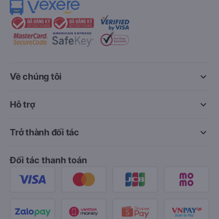
keyboard_arrow_down
Về chúng tôi
keyboard_arrow_down
Hỗ trợ
keyboard_arrow_down
Trở thành đối tác
Đối tác thanh toán