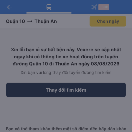
arrow_back
Tải app Vexere ngay!
Tải app Vexere
-30k
Mở app
Mở app
Nhận ưu đãi thành viên độc
-30k/ghế khi đặt vé máy bay qua
quyền
app
Quận 10
Thuận An
Chọn ngày
Xin lỗi bạn vì sự bất tiện này. Vexere sẽ cập nhật
ngay khi có thông tin xe hoạt động trên tuyến
đường Quận 10 đi Thuận An ngày 08/08/2026
Xin bạn vui lòng thay đổi tuyến đường tìm kiếm
Thay đổi tìm kiếm
Bạn có thể tham khảo thêm một số điểm đến hấp dẫn khác