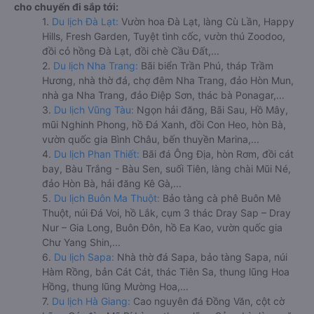
cho chuyến đi sắp tới:
1.
Du lịch Đà Lạt:
Vườn hoa Đà Lạt, làng Cù Lần, Happy
Hills, Fresh Garden, Tuyệt tình cốc, vườn thú Zoodoo,
đồi cỏ hồng Đà Lạt, đồi chè Cầu Đất,...
2.
Du lịch Nha Trang:
Bãi biển Trần Phú, tháp Trầm
Hương, nhà thờ đá, chợ đêm Nha Trang, đảo Hòn Mun,
nhà ga Nha Trang, đảo Điệp Sơn, thác bà Ponagar,...
3.
Du lịch Vũng Tàu:
Ngọn hải đăng, Bãi Sau, Hồ Mây,
mũi Nghinh Phong, hồ Đá Xanh, đồi Con Heo, hòn Bà,
vườn quốc gia Bình Châu, bến thuyền Marina,...
4.
Du lịch Phan Thiết:
Bãi đá Ông Địa, hòn Rơm, đồi cát
bay, Bàu Trắng - Bàu Sen, suối Tiên, làng chài Mũi Né,
đảo Hòn Bà, hải đăng Kê Gà,...
5.
Du lịch Buôn Ma Thuột:
Bảo tàng cà phê Buôn Mê
Thuột, núi Đá Voi, hồ Lắk, cụm 3 thác Dray Sap – Dray
Nur – Gia Long, Buôn Đôn, hồ Ea Kao, vườn quốc gia
Chư Yang Shin,...
6.
Du lịch Sapa:
Nhà thờ đá Sapa, bảo tàng Sapa, núi
Hàm Rồng, bản Cát Cát, thác Tiên Sa, thung lũng Hoa
Hồng, thung lũng Mường Hoa,...
7.
Du lịch Hà Giang:
Cao nguyên đá Đồng Văn, cột cờ