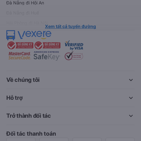
Đà Nẵng đi Hội An
Đà Nẵng đi Huế
Hải Phòng đi Hà Nội
Xem tất cả tuyến đường
keyboard_arrow_down
Về chúng tôi
keyboard_arrow_down
Hỗ trợ
keyboard_arrow_down
Trở thành đối tác
Đối tác thanh toán