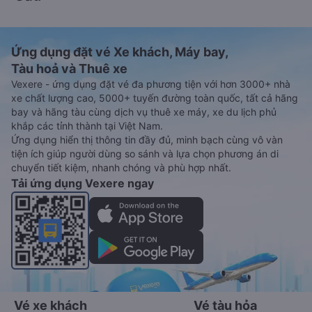
Ứng dụng đặt vé Xe khách, Máy bay,
Tàu hoả và Thuê xe
Vexere - ứng dụng đặt vé đa phương tiện với hơn 3000+ nhà
xe chất lượng cao, 5000+ tuyến đường toàn quốc, tất cả hãng
bay và hãng tàu cùng dịch vụ thuê xe máy, xe du lịch phủ
khắp các tỉnh thành tại Việt Nam.
Ứng dụng hiển thị thông tin đầy đủ, minh bạch cùng vô vàn
tiện ích giúp người dùng so sánh và lựa chọn phương án di
chuyển tiết kiệm, nhanh chóng và phù hợp nhất.
Tải ứng dụng Vexere ngay
Vé xe khách
Vé tàu hỏa