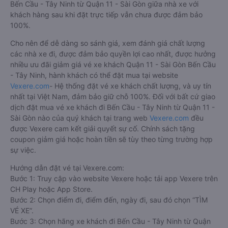
Bến Cầu - Tây Ninh từ Quận 11 - Sài Gòn giữa nhà xe với
khách hàng sau khi đặt trực tiếp vẫn chưa được đảm bảo
100%.
Cho nên để dễ dàng so sánh giá, xem đánh giá chất lượng
các nhà xe đi, được đảm bảo quyền lợi cao nhất, được hưởng
nhiều ưu đãi giảm giá vé xe khách Quận 11 - Sài Gòn Bến Cầu
- Tây Ninh, hành khách có thể đặt mua tại website
Vexere.com
- Hệ thống đặt vé xe khách chất lượng, và uy tín
nhất tại Việt Nam, đảm bảo giữ chỗ 100%. Đối với bất cứ giao
dịch đặt mua vé xe khách đi Bến Cầu - Tây Ninh từ Quận 11 -
Sài Gòn nào của quý khách tại trang web
Vexere.com
đều
được Vexere cam kết giải quyết sự cố. Chính sách tặng
coupon giảm giá hoặc hoàn tiền sẽ tùy theo từng trường hợp
sự việc.
Hướng dẫn đặt vé tại Vexere.com:
Bước 1: Truy cập vào website Vexere hoặc tải app Vexere trên
CH Play hoặc App Store.
Bước 2: Chọn điểm đi, điểm đến, ngày đi, sau đó chọn “TÌM
VÉ XE”.
Bước 3: Chọn hãng xe khách đi Bến Cầu - Tây Ninh từ Quận