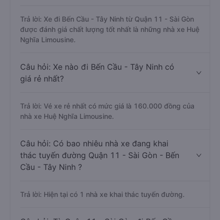
Trả lời: Xe đi Bến Cầu - Tây Ninh từ Quận 11 - Sài Gòn
được đánh giá chất lượng tốt nhất là những nhà xe Huệ
Nghĩa Limousine.
Câu hỏi: Xe nào đi Bến Cầu - Tây Ninh có
giá rẻ nhất?
Trả lời: Vé xe rẻ nhất có mức giá là 160.000 đồng của
nhà xe Huệ Nghĩa Limousine.
Câu hỏi: Có bao nhiêu nhà xe đang khai
thác tuyến đường Quận 11 - Sài Gòn - Bến
Cầu - Tây Ninh ?
Trả lời: Hiện tại có 1 nhà xe khai thác tuyến đường.