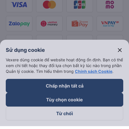
close
Sử dụng cookie
Vexere dùng cookie để website hoạt động ổn định. Bạn có thể
xem chi tiết hoặc thay đổi lựa chọn bất kỳ lúc nào trong phần
Quản lý cookie. Tìm hiểu thêm trong
Chính sách Cookie
.
Chấp nhận tất cả
Tùy chọn cookie
Từ chối
Theo dõi chúng tôi trên