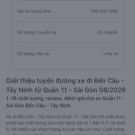
Giá vé trung bình
160.000 VNĐ
Số lượng chuyến xe
32 chuyến
Số lượng nhà xe
1 nhà xe
Giới thiệu tuyến đường xe đi Bến Cầu -
Tây Ninh từ Quận 11 - Sài Gòn 08/2026
1. Về chất lượng, review, đánh giá nhà xe Quận 11 -
Sài Gòn Bến Cầu - Tây Ninh
Xe đi Bến Cầu - Tây Ninh từ Quận 11 - Sài Gòn tốt nhất được
phân loại chất lượng dựa trên đánh giá từ 1 đến 5 (1: tệ nhất,
5: tốt nhất) của khách hàng với các tiêu chí như: Chất lượng