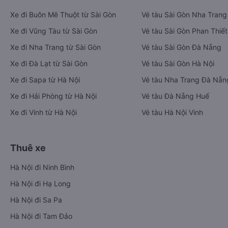
Xe đi Buôn Mê Thuột từ Sài Gòn
Vé tàu Sài Gòn Nha Trang
Xe đi Vũng Tàu từ Sài Gòn
Vé tàu Sài Gòn Phan Thiết
Xe đi Nha Trang từ Sài Gòn
Vé tàu Sài Gòn Đà Nẵng
Xe đi Đà Lạt từ Sài Gòn
Vé tàu Sài Gòn Hà Nội
Xe đi Sapa từ Hà Nội
Vé tàu Nha Trang Đà Nẵn
Xe đi Hải Phòng từ Hà Nội
Vé tàu Đà Nẵng Huế
Xe đi Vinh từ Hà Nội
Vé tàu Hà Nội Vinh
Thuê xe
Hà Nội đi Ninh Bình
Hà Nội đi Hạ Long
Hà Nội đi Sa Pa
Hà Nội đi Tam Đảo