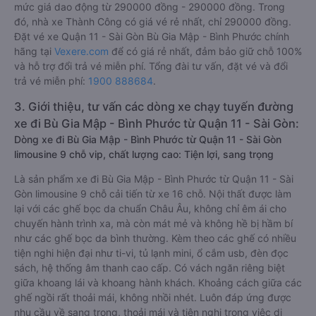
mức giá dao động từ 290000 đồng - 290000 đồng. Trong
đó, nhà xe Thành Công có giá vé rẻ nhất, chỉ 290000 đồng.
Đặt vé xe Quận 11 - Sài Gòn Bù Gia Mập - Bình Phước chính
hãng tại
Vexere.com
để có giá rẻ nhất, đảm bảo giữ chỗ 100%
và hỗ trợ đổi trả vé miễn phí. Tổng đài tư vấn, đặt vé và đổi
trả vé miễn phí:
1900 888684
.
3. Giới thiệu, tư vấn các dòng xe chạy tuyến đường
xe đi Bù Gia Mập - Bình Phước từ Quận 11 - Sài Gòn:
Dòng xe đi Bù Gia Mập - Bình Phước từ Quận 11 - Sài Gòn
limousine 9 chỗ vip, chất lượng cao: Tiện lợi, sang trọng
Là sản phẩm xe đi Bù Gia Mập - Bình Phước từ Quận 11 - Sài
Gòn limousine 9 chỗ cải tiến từ xe 16 chỗ. Nội thất được làm
lại với các ghế bọc da chuẩn Châu Âu, không chỉ êm ái cho
chuyến hành trình xa, mà còn mát mẻ và không hề bị hầm bí
như các ghế bọc da bình thường. Kèm theo các ghế có nhiều
tiện nghi hiện đại như ti-vi, tủ lạnh mini, ổ cắm usb, đèn đọc
sách, hệ thống âm thanh cao cấp. Có vách ngăn riêng biệt
giữa khoang lái và khoang hành khách. Khoảng cách giữa các
ghế ngồi rất thoải mái, không nhồi nhét. Luôn đáp ứng được
nhu cầu về sang trọng, thoải mái và tiện nghi trong việc di