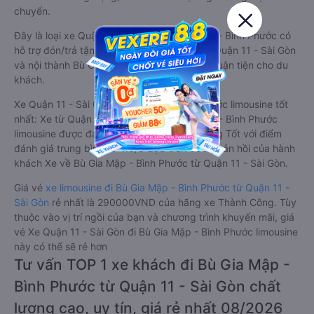
chuyển.
Đây là loại xe Quận 11 - Sài Gòn Bù Gia Mập - Bình Phước có
hỗ trợ đón/trả tận nơi miễn phí tại nội thành Quận 11 - Sài Gòn
và nội thành Bù Gia Mập - Bình Phước, rất thuận tiện cho du
khách.
Xe Quận 11 - Sài Gòn Bù Gia Mập - Bình Phước limousine tốt
nhất: Xe từ Quận 11 - Sài Gòn đi Bù Gia Mập - Bình Phước
limousine được đánh giá chung có chất lượng Tốt với điểm
đánh giá trung bình từ 4.6/5 dựa trên 399 phản hồi của hành
khách Xe về Bù Gia Mập - Bình Phước từ Quận 11 - Sài Gòn.
Giá vé
xe limousine đi Bù Gia Mập - Bình Phước từ Quận 11 -
Sài Gòn
rẻ nhất là 290000VND của hãng xe Thành Công. Tùy
thuộc vào vị trí ngồi của bạn và chương trình khuyến mãi, giá
vé Xe Quận 11 - Sài Gòn đi Bù Gia Mập - Bình Phước limousine
này có thể sẽ rẻ hơn
Tư vấn TOP 1 xe khách đi Bù Gia Mập -
Bình Phước từ Quận 11 - Sài Gòn chất
lượng cao, uy tín, giá rẻ nhất 08/2026