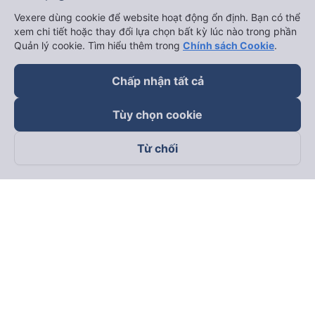
Vexere dùng cookie để website hoạt động ổn định. Bạn có thể
xem chi tiết hoặc thay đổi lựa chọn bất kỳ lúc nào trong phần
Quản lý cookie. Tìm hiểu thêm trong
Chính sách Cookie
.
Chấp nhận tất cả
Tùy chọn cookie
Từ chối
Theo dõi chúng tôi trên
Facebook
Tiktok
Youtube
Công ty TNHH Thương Mại Dịch Vụ Vexere
Địa chỉ đăng ký kinh doanh: 8C Chữ Đồng Tử, Phường Tân
Sơn Nhất, TP. Hồ Chí Minh, Việt Nam
Địa chỉ
:
Lầu 2, toà nhà H3 Circo Hoàng Diệu, 384 Hoàng Diệu,
Phường Khánh Hội, TP Hồ Chí Minh, Việt Nam