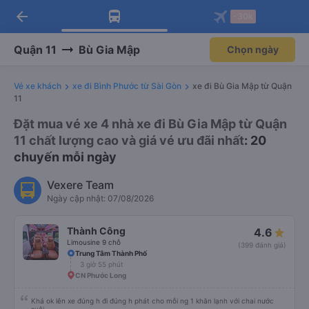
arrow_back
Tải app Vexere ngay!
Tải app Vexere
-30k
Mở app
Mở app
Nhận ưu đãi thành viên độc
-30k/ghế khi đặt vé máy bay qua
quyền
app
Quận 11
Bù Gia Mập
Chọn ngày
Vé xe khách
xe đi Bình Phước từ Sài Gòn
xe đi Bù Gia Mập từ Quận
11
Đặt mua vé xe 4 nhà xe đi Bù Gia Mập từ Quận
11 chất lượng cao và giá vé ưu đãi nhất
: 20
chuyến mỗi ngày
Vexere Team
Ngày cập nhật: 07/08/2026
Thành Công
4.6
Limousine 9 chỗ
(399 đánh giá)
Trung Tâm Thành Phố
3 giờ 55 phút
CN Phước Long
Khá ok lên xe đúng h đi đúng h phát cho mỗi ng 1 khăn lạnh với chai nước