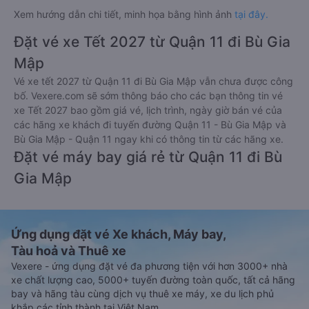
Xem hướng dẫn chi tiết, minh họa bằng hình ảnh
tại đây.
Đặt vé xe Tết 2027 từ Quận 11 đi Bù Gia
Mập
Vé xe tết 2027 từ Quận 11 đi Bù Gia Mập vẫn chưa được công
bố. Vexere.com sẽ sớm thông báo cho các bạn thông tin vé
xe Tết 2027 bao gồm giá vé, lịch trình, ngày giờ bán vé của
các hãng xe khách đi tuyến đường Quận 11 - Bù Gia Mập và
Bù Gia Mập - Quận 11 ngay khi có thông tin từ các hãng xe.
Đặt vé máy bay giá rẻ từ Quận 11 đi Bù
Gia Mập
Ứng dụng đặt vé Xe khách, Máy bay,
Tàu hoả và Thuê xe
Vexere - ứng dụng đặt vé đa phương tiện với hơn 3000+ nhà
xe chất lượng cao, 5000+ tuyến đường toàn quốc, tất cả hãng
bay và hãng tàu cùng dịch vụ thuê xe máy, xe du lịch phủ
khắp các tỉnh thành tại Việt Nam.