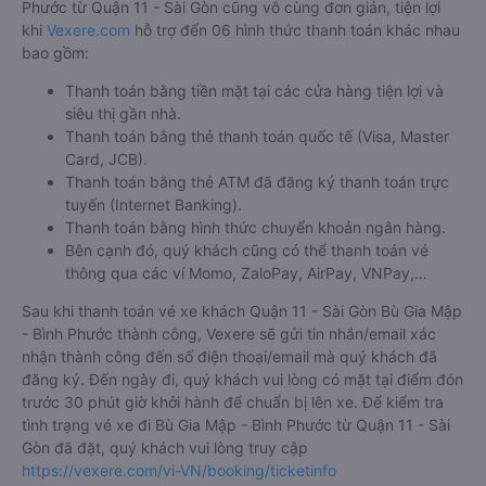
Phước từ Quận 11 - Sài Gòn cũng vô cùng đơn giản, tiện lợi
khi
Vexere.com
hỗ trợ đến 06 hình thức thanh toán khác nhau
bao gồm:
Thanh toán bằng tiền mặt tại các cửa hàng tiện lợi và
siêu thị gần nhà.
Thanh toán bằng thẻ thanh toán quốc tế (Visa, Master
Card, JCB).
Thanh toán bằng thẻ ATM đã đăng ký thanh toán trực
tuyến (Internet Banking).
Thanh toán bằng hình thức chuyển khoản ngân hàng.
Bên cạnh đó, quý khách cũng có thể thanh toán vé
thông qua các ví Momo, ZaloPay, AirPay, VNPay,…
Sau khi thanh toán vé xe khách Quận 11 - Sài Gòn Bù Gia Mập
- Bình Phước thành công, Vexere sẽ gửi tin nhắn/email xác
nhận thành công đến số điện thoại/email mà quý khách đã
đăng ký. Đến ngày đi, quý khách vui lòng có mặt tại điểm đón
trước 30 phút giờ khởi hành để chuẩn bị lên xe. Để kiểm tra
tình trạng vé xe đi Bù Gia Mập - Bình Phước từ Quận 11 - Sài
Gòn đã đặt, quý khách vui lòng truy cập
https://vexere.com/vi-VN/booking/ticketinfo