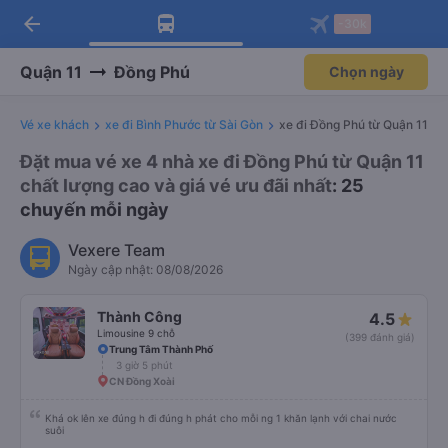
arrow_back
Tải app Vexere ngay!
Tải app Vexere
-30k
Mở app
Mở app
Nhận ưu đãi thành viên độc
-30k/ghế khi đặt vé máy bay qua
quyền
app
Quận 11
Đồng Phú
Chọn ngày
Vé xe khách
xe đi Bình Phước từ Sài Gòn
xe đi Đồng Phú từ Quận 11
Đặt mua vé xe 4 nhà xe đi Đồng Phú từ Quận 11
chất lượng cao và giá vé ưu đãi nhất
: 25
chuyến mỗi ngày
Vexere Team
Ngày cập nhật: 08/08/2026
Thành Công
4.5
Limousine 9 chỗ
(399 đánh giá)
Trung Tâm Thành Phố
3 giờ 5 phút
CN Đồng Xoài
Khá ok lên xe đúng h đi đúng h phát cho mỗi ng 1 khăn lạnh với chai nước
suôi