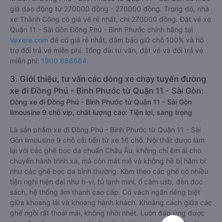
giá dao động từ 270000 đồng - 270000 đồng. Trong đó, nhà
xe Thành Công có giá vé rẻ nhất, chỉ 270000 đồng. Đặt vé xe
Quận 11 - Sài Gòn Đồng Phú - Bình Phước chính hãng tại
Vexere.com
để có giá rẻ nhất, đảm bảo giữ chỗ 100% và hỗ
trợ đổi trả vé miễn phí. Tổng đài tư vấn, đặt vé và đổi trả vé
miễn phí:
1900 888684
.
3. Giới thiệu, tư vấn các dòng xe chạy tuyến đường
xe đi Đồng Phú - Bình Phước từ Quận 11 - Sài Gòn:
Dòng xe đi Đồng Phú - Bình Phước từ Quận 11 - Sài Gòn
limousine 9 chỗ vip, chất lượng cao: Tiện lợi, sang trọng
Là sản phẩm xe đi Đồng Phú - Bình Phước từ Quận 11 - Sài
Gòn limousine 9 chỗ cải tiến từ xe 16 chỗ. Nội thất được làm
lại với các ghế bọc da chuẩn Châu Âu, không chỉ êm ái cho
chuyến hành trình xa, mà còn mát mẻ và không hề bị hầm bí
như các ghế bọc da bình thường. Kèm theo các ghế có nhiều
tiện nghi hiện đại như ti-vi, tủ lạnh mini, ổ cắm usb, đèn đọc
sách, hệ thống âm thanh cao cấp. Có vách ngăn riêng biệt
giữa khoang lái và khoang hành khách. Khoảng cách giữa các
ghế ngồi rất thoải mái, không nhồi nhét. Luôn đáp ứng được