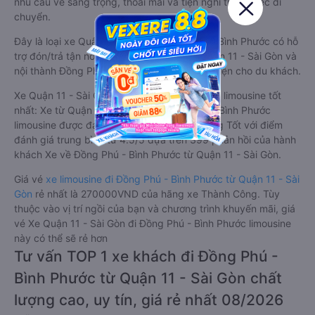
nhu cầu về sang trọng, thoải mái và tiện nghi trong việc di
chuyển.
Đây là loại xe Quận 11 - Sài Gòn Đồng Phú - Bình Phước có hỗ
trợ đón/trả tận nơi miễn phí tại nội thành Quận 11 - Sài Gòn và
nội thành Đồng Phú - Bình Phước, rất thuận tiện cho du khách.
Xe Quận 11 - Sài Gòn Đồng Phú - Bình Phước limousine tốt
nhất: Xe từ Quận 11 - Sài Gòn đi Đồng Phú - Bình Phước
limousine được đánh giá chung có chất lượng Tốt với điểm
đánh giá trung bình từ 4.5/5 dựa trên 399 phản hồi của hành
khách Xe về Đồng Phú - Bình Phước từ Quận 11 - Sài Gòn.
Giá vé
xe limousine đi Đồng Phú - Bình Phước từ Quận 11 - Sài
Gòn
rẻ nhất là 270000VND của hãng xe Thành Công. Tùy
thuộc vào vị trí ngồi của bạn và chương trình khuyến mãi, giá
vé Xe Quận 11 - Sài Gòn đi Đồng Phú - Bình Phước limousine
này có thể sẽ rẻ hơn
Tư vấn TOP 1 xe khách đi Đồng Phú -
Bình Phước từ Quận 11 - Sài Gòn chất
lượng cao, uy tín, giá rẻ nhất 08/2026