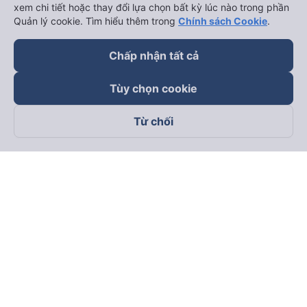
xem chi tiết hoặc thay đổi lựa chọn bất kỳ lúc nào trong phần
Quản lý cookie. Tìm hiểu thêm trong
Chính sách Cookie
.
Chấp nhận tất cả
Tùy chọn cookie
Từ chối
Theo dõi chúng tôi trên
Facebook
Tiktok
Youtube
Công ty TNHH Thương Mại Dịch Vụ Vexere
Địa chỉ đăng ký kinh doanh: 8C Chữ Đồng Tử, Phường Tân
Sơn Nhất, TP. Hồ Chí Minh, Việt Nam
Địa chỉ
:
Lầu 2, toà nhà H3 Circo Hoàng Diệu, 384 Hoàng Diệu,
Phường Khánh Hội, TP Hồ Chí Minh, Việt Nam
Tầng 3, toà nhà 101 Láng Hạ, 101 Láng Hạ, Phường Láng, TP.
Hà Nội, Việt Nam