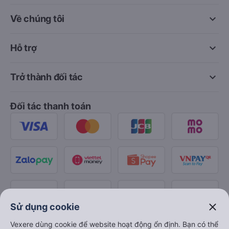
keyboard_arrow_down
Về chúng tôi
keyboard_arrow_down
Hỗ trợ
keyboard_arrow_down
Trở thành đối tác
Đối tác thanh toán
close
Sử dụng cookie
Vexere dùng cookie để website hoạt động ổn định. Bạn có thể