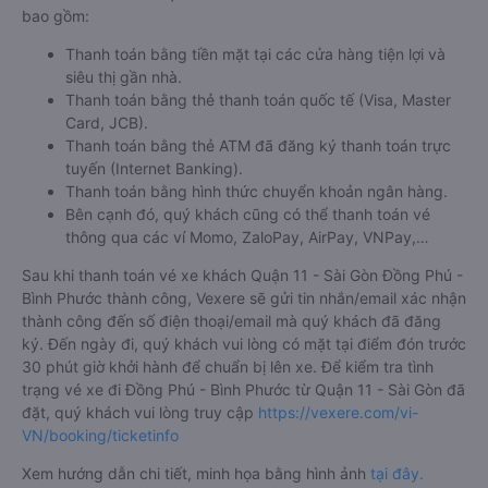
bao gồm:
Thanh toán bằng tiền mặt tại các cửa hàng tiện lợi và
siêu thị gần nhà.
Thanh toán bằng thẻ thanh toán quốc tế (Visa, Master
Card, JCB).
Thanh toán bằng thẻ ATM đã đăng ký thanh toán trực
tuyến (Internet Banking).
Thanh toán bằng hình thức chuyển khoản ngân hàng.
Bên cạnh đó, quý khách cũng có thể thanh toán vé
thông qua các ví Momo, ZaloPay, AirPay, VNPay,…
Sau khi thanh toán vé xe khách Quận 11 - Sài Gòn Đồng Phú -
Bình Phước thành công, Vexere sẽ gửi tin nhắn/email xác nhận
thành công đến số điện thoại/email mà quý khách đã đăng
ký. Đến ngày đi, quý khách vui lòng có mặt tại điểm đón trước
30 phút giờ khởi hành để chuẩn bị lên xe. Để kiểm tra tình
trạng vé xe đi Đồng Phú - Bình Phước từ Quận 11 - Sài Gòn đã
đặt, quý khách vui lòng truy cập
https://vexere.com/vi-
VN/booking/ticketinfo
Xem hướng dẫn chi tiết, minh họa bằng hình ảnh
tại đây.