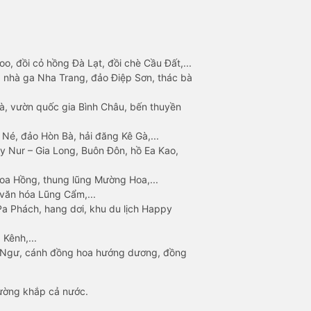
o, đồi cỏ hồng Đà Lạt, đồi chè Cầu Đất,...
 nhà ga Nha Trang, đảo Điệp Sơn, thác bà
à, vườn quốc gia Bình Châu, bến thuyền
 Né, đảo Hòn Bà, hải đăng Kê Gà,...
y Nur – Gia Long, Buôn Đôn, hồ Ea Kao,
Hoa Hồng, thung lũng Mường Hoa,...
văn hóa Lũng Cẩm,...
a Phách, hang dơi, khu du lịch Happy
 Kênh,...
n Ngư, cánh đồng hoa hướng dương, đồng
đường khắp cả nước.