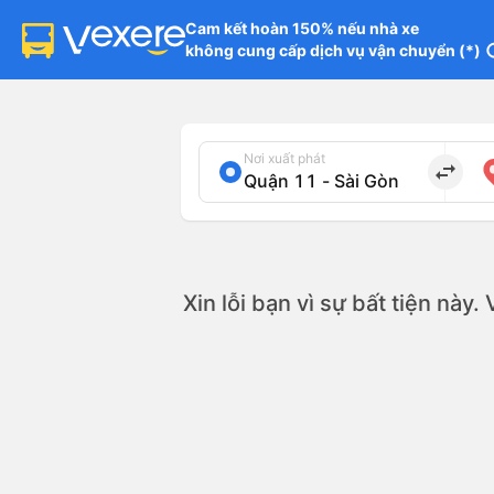
Cam kết hoàn 150% nếu nhà xe

không cung cấp dịch vụ vận chuyển (*)
in
Nơi xuất phát
import_export
Xin lỗi bạn vì sự bất tiện này