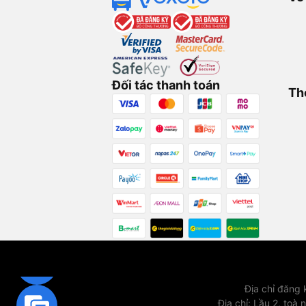
Đối tác thanh toán
Th
Địa chỉ đăng
Địa chỉ
:
Lầu 2, toà 