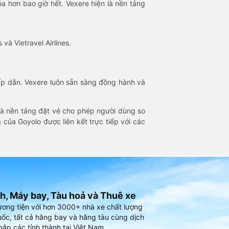
óa hơn bao giờ hết. Vexere hiện là nền tảng
 và Vietravel Airlines.
hấp dẫn. Vexere luôn sẵn sàng đồng hành và
 là nền tảng đặt vé cho phép người dùng so
 của Goyolo được liên kết trực tiếp với các
h, Máy bay, Tàu hoả và Thuê xe
ương tiện với hơn 3000+ nhà xe chất lượng
ốc, tất cả hãng bay và hãng tàu cùng dịch
hắp các tỉnh thành tại Việt Nam.