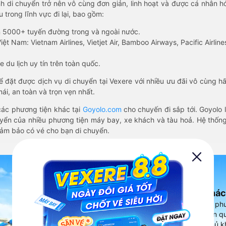
nh di chuyển trở nên vô cùng đơn giản, linh hoạt và được cá nhân h
 trong lĩnh vực đi lại, bao gồm:
n 5000+ tuyến đường trong và ngoài nước.
ệt Nam: Vietnam Airlines, Vietjet Air, Bamboo Airways, Pacific Airlines
 du lịch uy tín trên toàn quốc.
thể đặt được dịch vụ di chuyển tại Vexere với nhiều ưu đãi vô cùng 
i, an toàn và trọn vẹn nhất.
ác phương tiện khác tại
Goyolo.com
cho chuyến đi sắp tới. Goyolo
huyển của nhiều phương tiện máy bay, xe khách và tàu hoả. Hệ thống
đảm bảo có vé cho bạn di chuyển.
Ứng dụng đặt vé Xe khác
Vexere - ứng dụng đặt vé đa ph
cao, 5000+ tuyến đường toàn qu
vụ thuê xe máy, xe du lịch phủ k