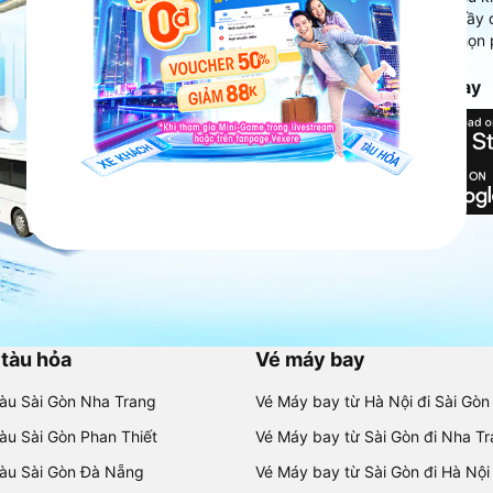
Ứng dụng hiển thị thông tin đầy 
người dùng so sánh và lựa chọn 
chóng và phù hợp nhất.
Tải ứng dụng Vexere ngay
 tàu hỏa
Vé máy bay
tàu Sài Gòn Nha Trang
Vé Máy bay từ Hà Nội đi Sài Gòn
tàu Sài Gòn Phan Thiết
Vé Máy bay từ Sài Gòn đi Nha T
tàu Sài Gòn Đà Nẵng
Vé Máy bay từ Sài Gòn đi Hà Nội