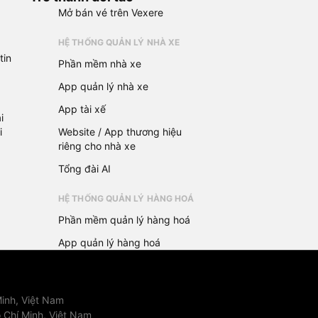
Mở bán vé trên Vexere
HỆ THỐNG QUẢN LÝ NHÀ XE
tin
Phần mềm nhà xe
App quản lý nhà xe
App tài xế
i
i
Website / App thương hiệu
riêng cho nhà xe
Tổng đài AI
HỆ THỐNG QUẢN LÝ HÀNG HOÁ
Phần mềm quản lý hàng hoá
App quản lý hàng hoá
inh, Việt Nam
 Chí Minh, Việt Nam