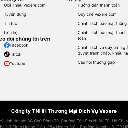
Giới Thiệu Vexere.com
Hướng dẫn thanh toán
Tuyển dụng
Quy chế Vexere.com
Tin tức
Chính sách bảo mật thông 
Liên hệ
Chính sách bảo mật thanh
eo dõi chúng tôi trên
toán
Facebook
Chính sách và quy trình giả
quyết tranh chấp, khiếu nạ
Tiktok
Câu hỏi thường gặp
Youtube
Công ty TNHH Thương Mại Dịch Vụ Vexere
 ký kinh doanh: 8C Chữ Đồng Tử, Phường Tân Sơn Nhất, TP. Hồ Chí M
nhà H3 Circo Hoàng Diệu, 384 Hoàng Diệu, Phường Khánh Hội, TP Hồ