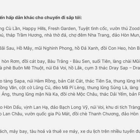
n hấp dẫn khác cho chuyến đi sắp tới:
ng Cù Lần, Happy Hills, Fresh Garden, Tuyệt tình cốc, vườn thú Zoodo
Phú, tháp Trầm Hương, nhà thờ đá, chợ đêm Nha Trang, đảo Hòn Mun,
Bãi Sau, Hồ Mây, mũi Nghinh Phong, hồ Đá Xanh, đồi Con Heo, hòn B
 hòn Rơm, đồi cát bay, Bàu Trắng - Bàu Sen, suối Tiên, làng chài Mũi
à phê Buôn Mê Thuột, núi Đá Voi, hồ Lắk, cụm 3 thác Dray Sap – Dra
o tàng Sapa, núi Hàm Rồng, bản Cát Cát, thác Tiên Sa, thung lũng 
ng Văn, cột cờ Lũng Cú, đèo Mã Pí Lèng, thung lũng Sủng Là, làng 
Áng, thung lũng mận Nà Ka, đồi chè Mộc Châu, thác Dải Yếm, bản P
o Hòn Dấu, vịnh Lan Hạ, đảo Bạch Long Vỹ, núi Voi, khu di tích Tràng
ảo Lan Châu, vườn quốc gia Pù Mát, đồi chè Thanh Chương, đảo Hò
hách, máy bay, tàu hoả và thuê xe máy, xe du lịch trên nhiều tuyến 