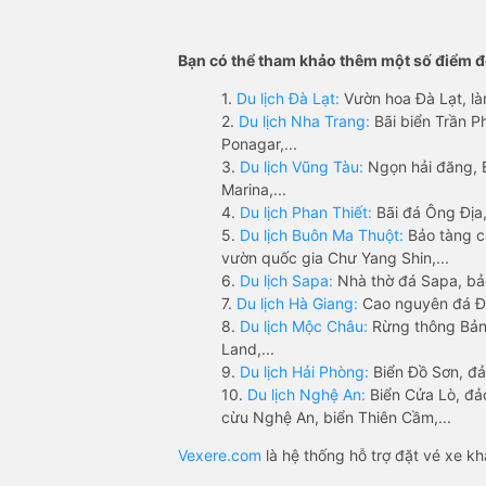
Bạn có thể tham khảo thêm một số điểm đế
1.
Du lịch Đà Lạt:
Vườn hoa Đà Lạt, là
2.
Du lịch Nha Trang:
Bãi biển Trần 
Ponagar,...
3.
Du lịch Vũng Tàu:
Ngọn hải đăng, 
Marina,...
4.
Du lịch Phan Thiết:
Bãi đá Ông Địa,
5.
Du lịch Buôn Ma Thuột:
Bảo tàng c
vườn quốc gia Chư Yang Shin,...
6.
Du lịch Sapa:
Nhà thờ đá Sapa, bả
7.
Du lịch Hà Giang:
Cao nguyên đá Đồ
8.
Du lịch Mộc Châu:
Rừng thông Bản 
Land,...
9.
Du lịch Hải Phòng:
Biển Đồ Sơn, đả
10.
Du lịch Nghệ An:
Biển Cửa Lò, đ
cừu Nghệ An, biển Thiên Cầm,...
Vexere.com
là hệ thống hỗ trợ đặt vé xe k