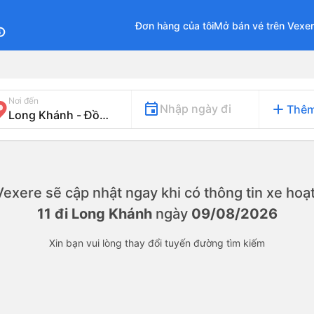
Đơn hàng của tôi
Mở bán vé trên Vexe
fo
Nơi đến
add
Nhập ngày đi
Thêm
. Vexere sẽ cập nhật ngay khi có thông tin xe
hoạt
11 đi Long Khánh
ngày
09/08/2026
Xin bạn vui lòng thay đổi tuyến đường tìm kiếm