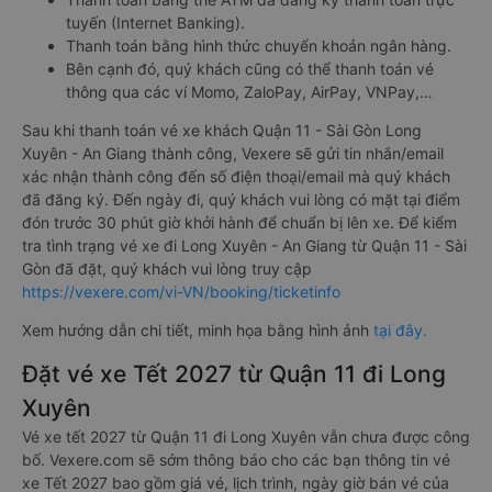
tuyến (Internet Banking).
Thanh toán bằng hình thức chuyển khoản ngân hàng.
Bên cạnh đó, quý khách cũng có thể thanh toán vé
thông qua các ví Momo, ZaloPay, AirPay, VNPay,…
Sau khi thanh toán vé xe khách Quận 11 - Sài Gòn Long
Xuyên - An Giang thành công, Vexere sẽ gửi tin nhắn/email
xác nhận thành công đến số điện thoại/email mà quý khách
đã đăng ký. Đến ngày đi, quý khách vui lòng có mặt tại điểm
đón trước 30 phút giờ khởi hành để chuẩn bị lên xe. Để kiểm
tra tình trạng vé xe đi Long Xuyên - An Giang từ Quận 11 - Sài
Gòn đã đặt, quý khách vui lòng truy cập
https://vexere.com/vi-VN/booking/ticketinfo
Xem hướng dẫn chi tiết, minh họa bằng hình ảnh
tại đây.
Đặt vé xe Tết 2027 từ Quận 11 đi Long
Xuyên
Vé xe tết 2027 từ Quận 11 đi Long Xuyên vẫn chưa được công
bố. Vexere.com sẽ sớm thông báo cho các bạn thông tin vé
xe Tết 2027 bao gồm giá vé, lịch trình, ngày giờ bán vé của