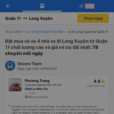
arrow_back
Tải app Vexere ngay!
Tải app Vexere
-30k
Mở app
Mở app
Nhận ưu đãi thành viên độc
-30k/ghế khi đặt vé máy bay qua
quyền
app
Quận 11
Long Xuyên
Chọn ngày
Vé xe khách
xe đi An Giang từ Sài Gòn
xe đi Long Xuyên từ Quận 11
Đặt mua vé xe 4 nhà xe đi Long Xuyên từ Quận
11 chất lượng cao và giá vé ưu đãi nhất
: 78
chuyến mỗi ngày
Vexere Team
Ngày cập nhật: 09/08/2026
Phương Trang
4.8
Limousine giường nằm 34 chỗ
(3990 đánh giá)
Bến xe Miền Tây
6 giờ
Bến xe Châu Đốc
Excellent bus and very safe driving. To make this a 5-star experience, I
suggest the company implements a "no sound" policy for phones during the
night to respect those sleeping. It is a sleeper bus, so quiet is key! Also,