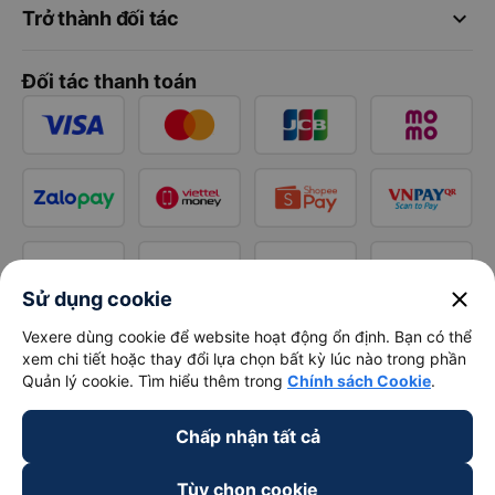
keyboard_arrow_down
Trở thành đối tác
Đối tác thanh toán
close
Sử dụng cookie
Vexere dùng cookie để website hoạt động ổn định. Bạn có thể
xem chi tiết hoặc thay đổi lựa chọn bất kỳ lúc nào trong phần
Quản lý cookie. Tìm hiểu thêm trong
Chính sách Cookie
.
Chấp nhận tất cả
Tùy chọn cookie