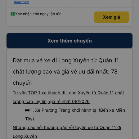
please display the Wi-Fi password clearly inside the cabin for convenience. I
Xem thêm
would definitely ride with them again! -------------- ​ Xe chất lượng tốt và
tài xế lái xe rất an toàn. Để dịch vụ hoàn hảo hơn, tôi góp ý nhà xe nên có
quy định rõ ràng về việc giữ im lặng (tắt âm thanh điện thoại) vào ban đêm
Xác nhận chỗ ngay lập tức
Xem giá
để tránh làm phiền hành khách khác ngủ. Ngoài ra, nhà xe nên dán sẵn mật
khẩu Wi-Fi trong xe để hành khách dễ dàng sử dụng. Tôi vẫn sẽ tiếp tục ủng
hộ nhà xe trong tương lai!
Xem thêm chuyến
Đặt mua vé xe đi Long Xuyên từ Quận 11
chất lượng cao và giá vé ưu đãi nhất: 78
chuyến
Tư vấn TOP 1 xe khách đi Long Xuyên từ Quận 11 chất
lượng cao, uy tín, giá rẻ nhất 08/2026
🚌 1. Xe Phương Trang khởi hành tại (Bến xe Miền
Tây)
Những câu hỏi thường gặp về tuyến xe từ Quận 11 đi
Long Xuyên