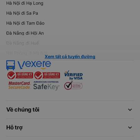
Hà Nội đi Hạ Long
Hà Nội đi Sa Pa
Hà Nội đi Tam Đảo
Đà Nẵng đi Hội An
Đà Nẵng đi Huế
Hải Phòng đi Hà Nội
Xem tất cả tuyến đường
keyboard_arrow_down
Về chúng tôi
keyboard_arrow_down
Hỗ trợ