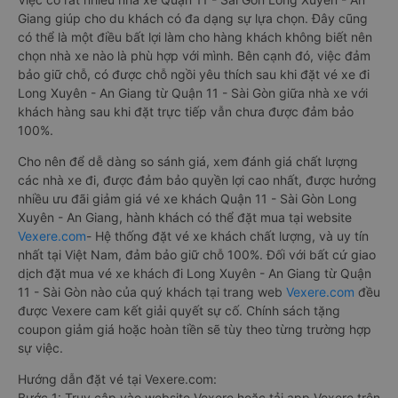
Giang giúp cho du khách có đa dạng sự lựa chọn. Đây cũng
có thể là một điều bất lợi làm cho hàng khách không biết nên
chọn nhà xe nào là phù hợp với mình. Bên cạnh đó, việc đảm
bảo giữ chỗ, có được chỗ ngồi yêu thích sau khi đặt vé xe đi
Long Xuyên - An Giang từ Quận 11 - Sài Gòn giữa nhà xe với
khách hàng sau khi đặt trực tiếp vẫn chưa được đảm bảo
100%.
Cho nên để dễ dàng so sánh giá, xem đánh giá chất lượng
các nhà xe đi, được đảm bảo quyền lợi cao nhất, được hưởng
nhiều ưu đãi giảm giá vé xe khách Quận 11 - Sài Gòn Long
Xuyên - An Giang, hành khách có thể đặt mua tại website
Vexere.com
- Hệ thống đặt vé xe khách chất lượng, và uy tín
nhất tại Việt Nam, đảm bảo giữ chỗ 100%. Đối với bất cứ giao
dịch đặt mua vé xe khách đi Long Xuyên - An Giang từ Quận
11 - Sài Gòn nào của quý khách tại trang web
Vexere.com
đều
được Vexere cam kết giải quyết sự cố. Chính sách tặng
coupon giảm giá hoặc hoàn tiền sẽ tùy theo từng trường hợp
sự việc.
Hướng dẫn đặt vé tại Vexere.com:
Bước 1: Truy cập vào website Vexere hoặc tải app Vexere trên