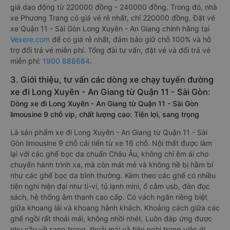
giá dao động từ 220000 đồng - 240000 đồng. Trong đó, nhà
xe Phương Trang có giá vé rẻ nhất, chỉ 220000 đồng. Đặt vé
xe Quận 11 - Sài Gòn Long Xuyên - An Giang chính hãng tại
Vexere.com
để có giá rẻ nhất, đảm bảo giữ chỗ 100% và hỗ
trợ đổi trả vé miễn phí. Tổng đài tư vấn, đặt vé và đổi trả vé
miễn phí:
1900 888684
.
3. Giới thiệu, tư vấn các dòng xe chạy tuyến đường
xe đi Long Xuyên - An Giang từ Quận 11 - Sài Gòn:
Dòng xe đi Long Xuyên - An Giang từ Quận 11 - Sài Gòn
limousine 9 chỗ vip, chất lượng cao: Tiện lợi, sang trọng
Là sản phẩm xe đi Long Xuyên - An Giang từ Quận 11 - Sài
Gòn limousine 9 chỗ cải tiến từ xe 16 chỗ. Nội thất được làm
lại với các ghế bọc da chuẩn Châu Âu, không chỉ êm ái cho
chuyến hành trình xa, mà còn mát mẻ và không hề bị hầm bí
như các ghế bọc da bình thường. Kèm theo các ghế có nhiều
tiện nghi hiện đại như ti-vi, tủ lạnh mini, ổ cắm usb, đèn đọc
sách, hệ thống âm thanh cao cấp. Có vách ngăn riêng biệt
giữa khoang lái và khoang hành khách. Khoảng cách giữa các
ghế ngồi rất thoải mái, không nhồi nhét. Luôn đáp ứng được
nhu cầu về sang trọng, thoải mái và tiện nghi trong việc di