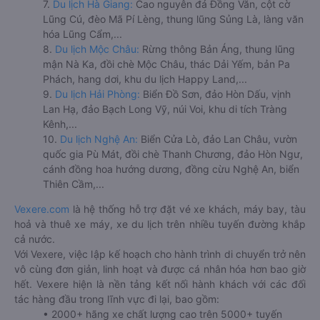
7.
Du lịch Hà Giang:
Cao nguyên đá Đồng Văn, cột cờ
Lũng Cú, đèo Mã Pí Lèng, thung lũng Sủng Là, làng văn
hóa Lũng Cẩm,...
8.
Du lịch Mộc Châu:
Rừng thông Bản Áng, thung lũng
mận Nà Ka, đồi chè Mộc Châu, thác Dải Yếm, bản Pa
Phách, hang dơi, khu du lịch Happy Land,...
9.
Du lịch Hải Phòng:
Biển Đồ Sơn, đảo Hòn Dấu, vịnh
Lan Hạ, đảo Bạch Long Vỹ, núi Voi, khu di tích Tràng
Kênh,...
10.
Du lịch Nghệ An:
Biển Cửa Lò, đảo Lan Châu, vườn
quốc gia Pù Mát, đồi chè Thanh Chương, đảo Hòn Ngư,
cánh đồng hoa hướng dương, đồng cừu Nghệ An, biển
Thiên Cầm,...
Vexere.com
là hệ thống hỗ trợ đặt vé xe khách, máy bay, tàu
hoả và thuê xe máy, xe du lịch trên nhiều tuyến đường khắp
cả nước.
Với Vexere, việc lập kế hoạch cho hành trình di chuyển trở nên
vô cùng đơn giản, linh hoạt và được cá nhân hóa hơn bao giờ
hết. Vexere hiện là nền tảng kết nối hành khách với các đối
tác hàng đầu trong lĩnh vực đi lại, bao gồm:
• 2000+ hãng xe chất lượng cao trên 5000+ tuyến