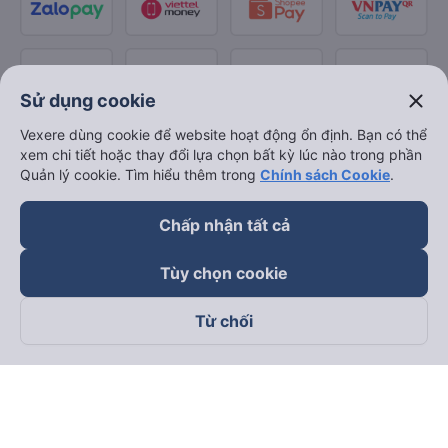
close
Sử dụng cookie
Vexere dùng cookie để website hoạt động ổn định. Bạn có thể
xem chi tiết hoặc thay đổi lựa chọn bất kỳ lúc nào trong phần
Quản lý cookie. Tìm hiểu thêm trong
Chính sách Cookie
.
Chấp nhận tất cả
Tùy chọn cookie
Từ chối
Theo dõi chúng tôi trên
Facebook
Tiktok
Youtube
Công ty TNHH Thương Mại Dịch Vụ Vexere