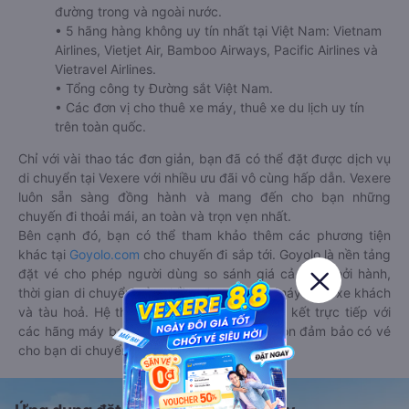
đường trong và ngoài nước.
• 5 hãng hàng không uy tín nhất tại Việt Nam: Vietnam
Airlines, Vietjet Air, Bamboo Airways, Pacific Airlines và
Vietravel Airlines.
• Tổng công ty Đường sắt Việt Nam.
• Các đơn vị cho thuê xe máy, thuê xe du lịch uy tín
trên toàn quốc.
Chỉ với vài thao tác đơn giản, bạn đã có thể đặt được dịch vụ
di chuyển tại Vexere với nhiều ưu đãi vô cùng hấp dẫn. Vexere
luôn sẵn sàng đồng hành và mang đến cho bạn những
chuyến đi thoải mái, an toàn và trọn vẹn nhất.
Bên cạnh đó, bạn có thể tham khảo thêm các phương tiện
khác tại
Goyolo.com
cho chuyến đi sắp tới. Goyolo là nền tảng
đặt vé cho phép người dùng so sánh giá cả, giờ khởi hành,
thời gian di chuyển của nhiều phương tiện máy bay, xe khách
và tàu hoả. Hệ thống của Goyolo được liên kết trực tiếp với
các hãng máy bay, xe khách và tàu hoả, luôn đảm bảo có vé
cho bạn di chuyển.