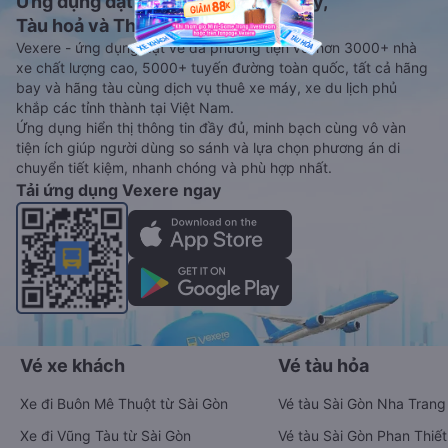
Ứng dụng đặt vé Xe khách, Máy bay,
Tàu hoả và Thuê xe
Vexere - ứng dụng đặt vé đa phương tiện với hơn 3000+ nhà
xe chất lượng cao, 5000+ tuyến đường toàn quốc, tất cả hãng
bay và hãng tàu cùng dịch vụ thuê xe máy, xe du lịch phủ
khắp các tỉnh thành tại Việt Nam.
Ứng dụng hiển thị thông tin đầy đủ, minh bạch cùng vô vàn
tiện ích giúp người dùng so sánh và lựa chọn phương án di
chuyển tiết kiệm, nhanh chóng và phù hợp nhất.
Tải ứng dụng Vexere ngay
Vé xe khách
Vé tàu hỏa
Xe đi Buôn Mê Thuột từ Sài Gòn
Vé tàu Sài Gòn Nha Trang
Xe đi Vũng Tàu từ Sài Gòn
Vé tàu Sài Gòn Phan Thiết