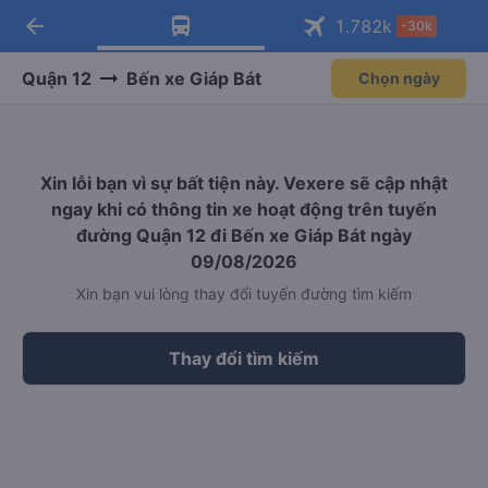
arrow_back
Tải app Vexere ngay!
Tải app Vexere
1.782
k
-30k
Mở app
Mở app
Nhận ưu đãi thành viên độc
-30k/ghế khi đặt vé máy bay qua
quyền
app
Quận 12
Bến xe Giáp Bát
Chọn ngày
Xin lỗi bạn vì sự bất tiện này. Vexere sẽ cập nhật
ngay khi có thông tin xe hoạt động trên tuyến
đường Quận 12 đi Bến xe Giáp Bát ngày
09/08/2026
Xin bạn vui lòng thay đổi tuyến đường tìm kiếm
Thay đổi tìm kiếm