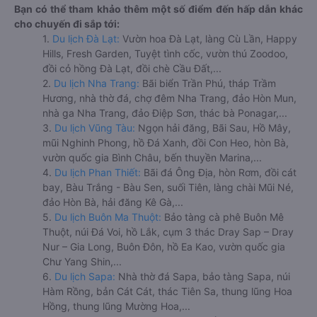
Bạn có thể tham khảo thêm một số điểm đến hấp dẫn khác
cho chuyến đi sắp tới:
1.
Du lịch Đà Lạt:
Vườn hoa Đà Lạt, làng Cù Lần, Happy
Hills, Fresh Garden, Tuyệt tình cốc, vườn thú Zoodoo,
đồi cỏ hồng Đà Lạt, đồi chè Cầu Đất,...
2.
Du lịch Nha Trang:
Bãi biển Trần Phú, tháp Trầm
Hương, nhà thờ đá, chợ đêm Nha Trang, đảo Hòn Mun,
nhà ga Nha Trang, đảo Điệp Sơn, thác bà Ponagar,...
3.
Du lịch Vũng Tàu:
Ngọn hải đăng, Bãi Sau, Hồ Mây,
mũi Nghinh Phong, hồ Đá Xanh, đồi Con Heo, hòn Bà,
vườn quốc gia Bình Châu, bến thuyền Marina,...
4.
Du lịch Phan Thiết:
Bãi đá Ông Địa, hòn Rơm, đồi cát
bay, Bàu Trắng - Bàu Sen, suối Tiên, làng chài Mũi Né,
đảo Hòn Bà, hải đăng Kê Gà,...
5.
Du lịch Buôn Ma Thuột:
Bảo tàng cà phê Buôn Mê
Thuột, núi Đá Voi, hồ Lắk, cụm 3 thác Dray Sap – Dray
Nur – Gia Long, Buôn Đôn, hồ Ea Kao, vườn quốc gia
Chư Yang Shin,...
6.
Du lịch Sapa:
Nhà thờ đá Sapa, bảo tàng Sapa, núi
Hàm Rồng, bản Cát Cát, thác Tiên Sa, thung lũng Hoa
Hồng, thung lũng Mường Hoa,...