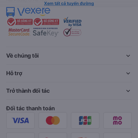
Xem tất cả tuyến đường
keyboard_arrow_down
Về chúng tôi
keyboard_arrow_down
Hỗ trợ
keyboard_arrow_down
Trở thành đối tác
Đối tác thanh toán