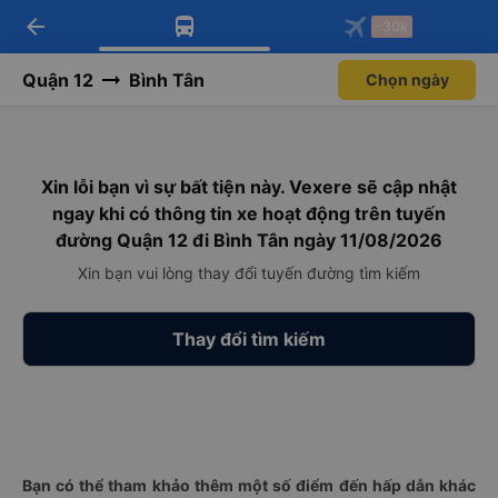
arrow_back
Tải app Vexere ngay!
Tải app Vexere
-30k
Mở app
Mở app
Nhận ưu đãi thành viên độc
-30k/ghế khi đặt vé máy bay qua
quyền
app
Quận 12
Bình Tân
Chọn ngày
Xin lỗi bạn vì sự bất tiện này. Vexere sẽ cập nhật
ngay khi có thông tin xe hoạt động trên tuyến
đường Quận 12 đi Bình Tân ngày 11/08/2026
Xin bạn vui lòng thay đổi tuyến đường tìm kiếm
Thay đổi tìm kiếm
Bạn có thể tham khảo thêm một số điểm đến hấp dẫn khác