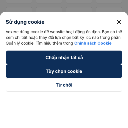
close
Sử dụng cookie
Vexere dùng cookie để website hoạt động ổn định. Bạn có thể
xem chi tiết hoặc thay đổi lựa chọn bất kỳ lúc nào trong phần
Quản lý cookie. Tìm hiểu thêm trong
Chính sách Cookie
.
Chấp nhận tất cả
Tùy chọn cookie
Từ chối
Theo dõi chúng tôi trên
Facebook
Tiktok
Youtube
Công ty TNHH Thương Mại Dịch Vụ Vexere