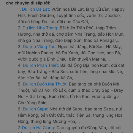
cho chuyến đi sắp tới:
1.
Du lịch Đà Lạt:
Vườn hoa Đà Lạt, làng Cù Lần, Happy
Hills, Fresh Garden, Tuyệt tình cốc, vườn thú Zoodoo,
đồi cỏ hồng Đà Lạt, đồi chè Cầu Đất,...
2.
Du lịch Nha Trang:
Bãi biển Trần Phú, tháp Trầm
Hương, nhà thờ đá, chợ đêm Nha Trang, đảo Hòn Mun,
nhà ga Nha Trang, đảo Điệp Sơn, thác bà Ponagar,...
3.
Du lịch Vũng Tàu:
Ngọn hải đăng, Bãi Sau, Hồ Mây,
mũi Nghinh Phong, hồ Đá Xanh, đồi Con Heo, hòn Bà,
vườn quốc gia Bình Châu, bến thuyền Marina,...
4.
Du lịch Phan Thiết:
Bãi đá Ông Địa, hòn Rơm, đồi cát
bay, Bàu Trắng - Bàu Sen, suối Tiên, làng chài Mũi Né,
đảo Hòn Bà, hải đăng Kê Gà,...
5.
Du lịch Buôn Ma Thuột:
Bảo tàng cà phê Buôn Mê
Thuột, núi Đá Voi, hồ Lắk, cụm 3 thác Dray Sap – Dray
Nur – Gia Long, Buôn Đôn, hồ Ea Kao, vườn quốc gia
Chư Yang Shin,...
6.
Du lịch Sapa:
Nhà thờ đá Sapa, bảo tàng Sapa, núi
Hàm Rồng, bản Cát Cát, thác Tiên Sa, thung lũng Hoa
Hồng, thung lũng Mường Hoa,...
7.
Du lịch Hà Giang:
Cao nguyên đá Đồng Văn, cột cờ