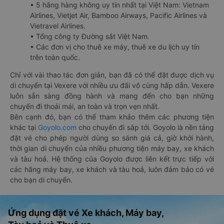
• 5 hãng hàng không uy tín nhất tại Việt Nam: Vietnam
Airlines, Vietjet Air, Bamboo Airways, Pacific Airlines và
Vietravel Airlines.
• Tổng công ty Đường sắt Việt Nam.
• Các đơn vị cho thuê xe máy, thuê xe du lịch uy tín
trên toàn quốc.
Chỉ với vài thao tác đơn giản, bạn đã có thể đặt được dịch vụ
di chuyển tại Vexere với nhiều ưu đãi vô cùng hấp dẫn. Vexere
luôn sẵn sàng đồng hành và mang đến cho bạn những
chuyến đi thoải mái, an toàn và trọn vẹn nhất.
Bên cạnh đó, bạn có thể tham khảo thêm các phương tiện
khác tại
Goyolo.com
cho chuyến đi sắp tới. Goyolo là nền tảng
đặt vé cho phép người dùng so sánh giá cả, giờ khởi hành,
thời gian di chuyển của nhiều phương tiện máy bay, xe khách
và tàu hoả. Hệ thống của Goyolo được liên kết trực tiếp với
các hãng máy bay, xe khách và tàu hoả, luôn đảm bảo có vé
cho bạn di chuyển.
Ứng dụng đặt vé Xe khách, Máy bay,