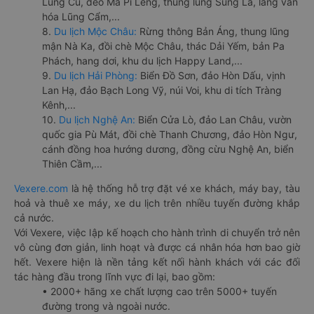
Lũng Cú, đèo Mã Pí Lèng, thung lũng Sủng Là, làng văn
hóa Lũng Cẩm,...
8.
Du lịch Mộc Châu:
Rừng thông Bản Áng, thung lũng
mận Nà Ka, đồi chè Mộc Châu, thác Dải Yếm, bản Pa
Phách, hang dơi, khu du lịch Happy Land,...
9.
Du lịch Hải Phòng:
Biển Đồ Sơn, đảo Hòn Dấu, vịnh
Lan Hạ, đảo Bạch Long Vỹ, núi Voi, khu di tích Tràng
Kênh,...
10.
Du lịch Nghệ An:
Biển Cửa Lò, đảo Lan Châu, vườn
quốc gia Pù Mát, đồi chè Thanh Chương, đảo Hòn Ngư,
cánh đồng hoa hướng dương, đồng cừu Nghệ An, biển
Thiên Cầm,...
Vexere.com
là hệ thống hỗ trợ đặt vé xe khách, máy bay, tàu
hoả và thuê xe máy, xe du lịch trên nhiều tuyến đường khắp
cả nước.
Với Vexere, việc lập kế hoạch cho hành trình di chuyển trở nên
vô cùng đơn giản, linh hoạt và được cá nhân hóa hơn bao giờ
hết. Vexere hiện là nền tảng kết nối hành khách với các đối
tác hàng đầu trong lĩnh vực đi lại, bao gồm:
• 2000+ hãng xe chất lượng cao trên 5000+ tuyến
đường trong và ngoài nước.