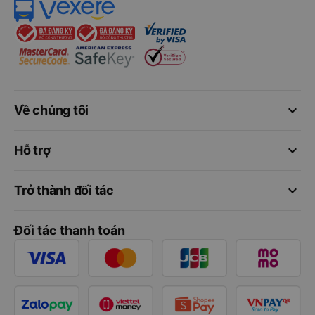
keyboard_arrow_down
Về chúng tôi
keyboard_arrow_down
Hỗ trợ
keyboard_arrow_down
Trở thành đối tác
Đối tác thanh toán