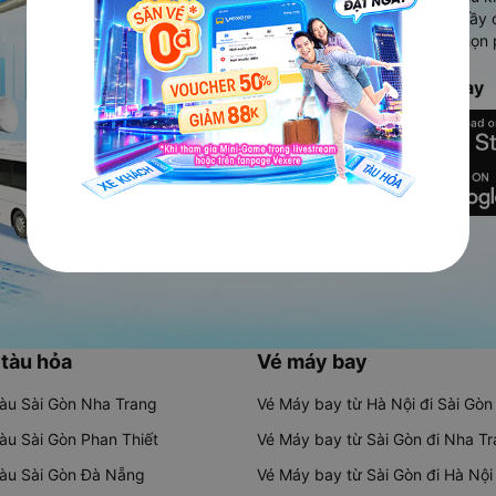
Ứng dụng hiển thị thông tin đầy 
người dùng so sánh và lựa chọn 
chóng và phù hợp nhất.
Tải ứng dụng Vexere ngay
 tàu hỏa
Vé máy bay
tàu Sài Gòn Nha Trang
Vé Máy bay từ Hà Nội đi Sài Gòn
tàu Sài Gòn Phan Thiết
Vé Máy bay từ Sài Gòn đi Nha T
tàu Sài Gòn Đà Nẵng
Vé Máy bay từ Sài Gòn đi Hà Nội