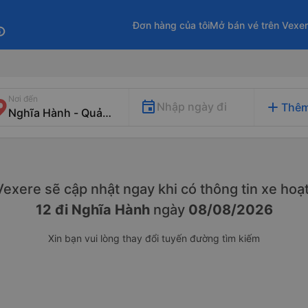
Đơn hàng của tôi
Mở bán vé trên Vexe
fo
Nơi đến
add
Nhập ngày đi
Thêm
. Vexere sẽ cập nhật ngay khi có thông tin xe
hoạt
12 đi Nghĩa Hành
ngày
08/08/2026
Xin bạn vui lòng thay đổi tuyến đường tìm kiếm