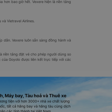
óa hơn bao giờ hết. Vexere hiện là nền tảng
 và Vietravel Airlines.
hấp dẫn. Vexere luôn sẵn sàng đồng hành và
 là nền tảng đặt vé cho phép người dùng so
 của Goyolo được liên kết trực tiếp với các
h, Máy bay, Tàu hoả và Thuê xe
ương tiện với hơn 3000+ nhà xe chất lượng
ốc, tất cả hãng bay và hãng tàu cùng dịch
hắp các tỉnh thành tại Việt Nam.