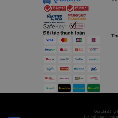
Đối tác thanh toán
Th
Địa chỉ đăng
Địa chỉ
:
Lầu 2, toà 