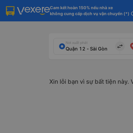
Cam kết hoàn 150% nếu nhà xe

không cung cấp dịch vụ vận chuyển (*)
in
Nơi xuất phát
import_export
Xin lỗi bạn vì sự bất tiện này