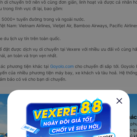
nh di chuyển trở nên vô cùng đơn giản, linh hoạt và được cá nhân h
 trong lĩnh vực đi lại, bao gồm:
n 5000+ tuyến đường trong và ngoài nước.
ệt Nam: Vietnam Airlines, Vietjet Air, Bamboo Airways, Pacific Airlines
 du lịch uy tín trên toàn quốc.
thể đặt được dịch vụ di chuyển tại Vexere với nhiều ưu đãi vô cùng 
i, an toàn và trọn vẹn nhất.
ác phương tiện khác tại
Goyolo.com
cho chuyến đi sắp tới. Goyolo
huyển của nhiều phương tiện máy bay, xe khách và tàu hoả. Hệ thống
đảm bảo có vé cho bạn di chuyển.
Ứng dụng đặt vé Xe khác
Vexere - ứng dụng đặt vé đa ph
cao, 5000+ tuyến đường toàn qu
vụ thuê xe máy, xe du lịch phủ k