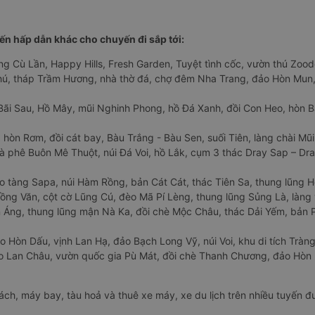
n hấp dẫn khác cho chuyến đi sắp tới:
ng Cù Lần, Happy Hills, Fresh Garden, Tuyệt tình cốc, vườn thú Zoodo
Phú, tháp Trầm Hương, nhà thờ đá, chợ đêm Nha Trang, đảo Hòn Mun,
Bãi Sau, Hồ Mây, mũi Nghinh Phong, hồ Đá Xanh, đồi Con Heo, hòn B
 hòn Rơm, đồi cát bay, Bàu Trắng - Bàu Sen, suối Tiên, làng chài Mũi
à phê Buôn Mê Thuột, núi Đá Voi, hồ Lắk, cụm 3 thác Dray Sap – Dra
o tàng Sapa, núi Hàm Rồng, bản Cát Cát, thác Tiên Sa, thung lũng 
ng Văn, cột cờ Lũng Cú, đèo Mã Pí Lèng, thung lũng Sủng Là, làng 
Áng, thung lũng mận Nà Ka, đồi chè Mộc Châu, thác Dải Yếm, bản P
o Hòn Dấu, vịnh Lan Hạ, đảo Bạch Long Vỹ, núi Voi, khu di tích Tràng
ảo Lan Châu, vườn quốc gia Pù Mát, đồi chè Thanh Chương, đảo Hò
hách, máy bay, tàu hoả và thuê xe máy, xe du lịch trên nhiều tuyến 