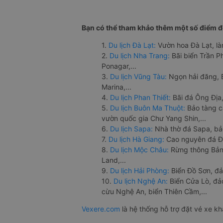
Bạn có thể tham khảo thêm một số điểm đế
1.
Du lịch Đà Lạt:
Vườn hoa Đà Lạt, là
2.
Du lịch Nha Trang:
Bãi biển Trần 
Ponagar,...
3.
Du lịch Vũng Tàu:
Ngọn hải đăng, 
Marina,...
4.
Du lịch Phan Thiết:
Bãi đá Ông Địa,
5.
Du lịch Buôn Ma Thuột:
Bảo tàng c
vườn quốc gia Chư Yang Shin,...
6.
Du lịch Sapa:
Nhà thờ đá Sapa, bả
7.
Du lịch Hà Giang:
Cao nguyên đá Đồ
8.
Du lịch Mộc Châu:
Rừng thông Bản 
Land,...
9.
Du lịch Hải Phòng:
Biển Đồ Sơn, đả
10.
Du lịch Nghệ An:
Biển Cửa Lò, đ
cừu Nghệ An, biển Thiên Cầm,...
Vexere.com
là hệ thống hỗ trợ đặt vé xe k