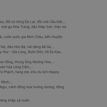
o, đồi cỏ hồng Đà Lạt, đồi chè Cầu Đất,...
 nhà ga Nha Trang, đảo Điệp Sơn, thác bà
à, vườn quốc gia Bình Châu, bến thuyền
 Né, đảo Hòn Bà, hải đăng Kê Gà,...
y Nur – Gia Long, Buôn Đôn, hồ Ea Kao,
Hoa Hồng, thung lũng Mường Hoa,...
văn hóa Lũng Cẩm,...
a Phách, hang dơi, khu du lịch Happy
 Kênh,...
n Ngư, cánh đồng hoa hướng dương, đồng
đường khắp cả nước.