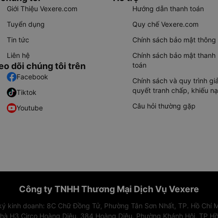
Giới Thiệu Vexere.com
Hướng dẫn thanh toán
Tuyển dụng
Quy chế Vexere.com
Tin tức
Chính sách bảo mật thông 
Liên hệ
Chính sách bảo mật thanh
eo dõi chúng tôi trên
toán
Facebook
Chính sách và quy trình giả
quyết tranh chấp, khiếu nạ
Tiktok
Câu hỏi thường gặp
Youtube
Công ty TNHH Thương Mại Dịch Vụ Vexere
 ký kinh doanh: 8C Chữ Đồng Tử, Phường Tân Sơn Nhất, TP. Hồ Chí M
nhà H3 Circo Hoàng Diệu, 384 Hoàng Diệu, Phường Khánh Hội, TP Hồ