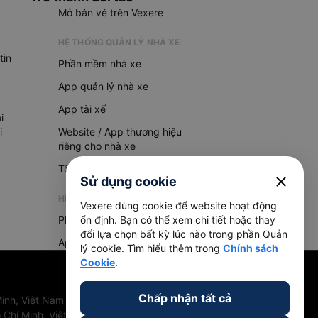
Mở bán vé trên Vexere
HỆ THỐNG QUẢN LÝ NHÀ XE
tin
Phần mềm nhà xe
App quản lý nhà xe
App tài xế
i
i
Website / App thương hiệu
riêng cho nhà xe
Tổng đài AI
close
Sử dụng cookie
HỆ THỐNG QUẢN LÝ HÀNG HOÁ
Vexere dùng cookie để website hoạt động
Phần mềm quản lý hàng hoá
ổn định. Bạn có thể xem chi tiết hoặc thay
đổi lựa chọn bất kỳ lúc nào trong phần Quản
App quản lý hàng hoá
lý cookie. Tìm hiểu thêm trong
Chính sách
Cookie
.
Chấp nhận tất cả
inh, Việt Nam
 Chí Minh, Việt Nam