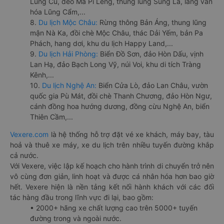
Lũng Cú, đèo Mã Pí Lèng, thung lũng Sủng Là, làng văn
hóa Lũng Cẩm,...
8.
Du lịch Mộc Châu:
Rừng thông Bản Áng, thung lũng
mận Nà Ka, đồi chè Mộc Châu, thác Dải Yếm, bản Pa
Phách, hang dơi, khu du lịch Happy Land,...
9.
Du lịch Hải Phòng:
Biển Đồ Sơn, đảo Hòn Dấu, vịnh
Lan Hạ, đảo Bạch Long Vỹ, núi Voi, khu di tích Tràng
Kênh,...
10.
Du lịch Nghệ An:
Biển Cửa Lò, đảo Lan Châu, vườn
quốc gia Pù Mát, đồi chè Thanh Chương, đảo Hòn Ngư,
cánh đồng hoa hướng dương, đồng cừu Nghệ An, biển
Thiên Cầm,...
Vexere.com
là hệ thống hỗ trợ đặt vé xe khách, máy bay, tàu
hoả và thuê xe máy, xe du lịch trên nhiều tuyến đường khắp
cả nước.
Với Vexere, việc lập kế hoạch cho hành trình di chuyển trở nên
vô cùng đơn giản, linh hoạt và được cá nhân hóa hơn bao giờ
hết. Vexere hiện là nền tảng kết nối hành khách với các đối
tác hàng đầu trong lĩnh vực đi lại, bao gồm:
• 2000+ hãng xe chất lượng cao trên 5000+ tuyến
đường trong và ngoài nước.