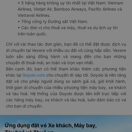
• 5 hãng hàng không uy tín nhất tại Việt Nam: Vietnam
Airlines, Vietjet Air, Bamboo Airways, Pacific Airlines và
Vietravel Airlines.
• Tổng công ty Đường sắt Việt Nam.
• Các đơn vị cho thuê xe máy, thuê xe du lịch uy tín
trên toàn quốc.
Chỉ với vài thao tác đơn giản, bạn đã có thể đặt được dịch vụ
di chuyển tại Vexere với nhiều ưu đãi vô cùng hấp dẫn. Vexere
luôn sẵn sàng đồng hành và mang đến cho bạn những
chuyến đi thoải mái, an toàn và trọn vẹn nhất.
Bên cạnh đó, bạn có thể tham khảo thêm các phương tiện
khác tại
Goyolo.com
cho chuyến đi sắp tới. Goyolo là nền tảng
đặt vé cho phép người dùng so sánh giá cả, giờ khởi hành,
thời gian di chuyển của nhiều phương tiện máy bay, xe khách
và tàu hoả. Hệ thống của Goyolo được liên kết trực tiếp với
các hãng máy bay, xe khách và tàu hoả, luôn đảm bảo có vé
cho bạn di chuyển.
Ứng dụng đặt vé Xe khách, Máy bay,