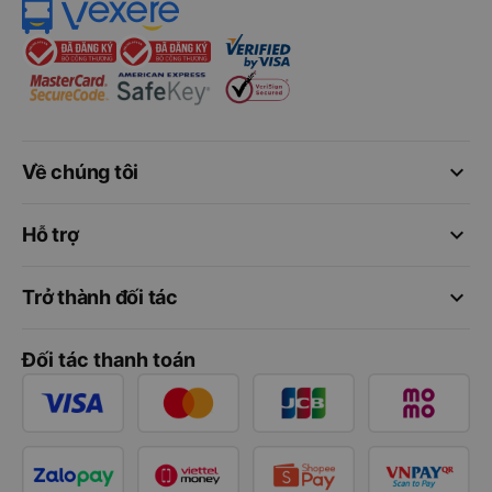
keyboard_arrow_down
Về chúng tôi
keyboard_arrow_down
Hỗ trợ
keyboard_arrow_down
Trở thành đối tác
Đối tác thanh toán