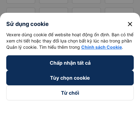
close
Sử dụng cookie
Vexere dùng cookie để website hoạt động ổn định. Bạn có thể
xem chi tiết hoặc thay đổi lựa chọn bất kỳ lúc nào trong phần
Quản lý cookie. Tìm hiểu thêm trong
Chính sách Cookie
.
Chấp nhận tất cả
Tùy chọn cookie
Từ chối
Theo dõi chúng tôi trên
Facebook
Tiktok
Youtube
Công ty TNHH Thương Mại Dịch Vụ Vexere