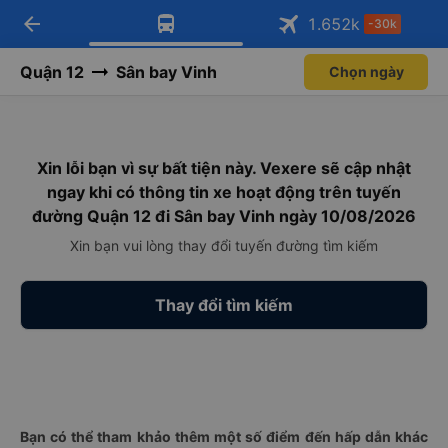
arrow_back
Tải app Vexere ngay!
Tải app Vexere
1.652
k
-30k
Mở app
Mở app
Nhận ưu đãi thành viên độc
-30k/ghế khi đặt vé máy bay qua
quyền
app
Quận 12
Sân bay Vinh
Chọn ngày
Xin lỗi bạn vì sự bất tiện này. Vexere sẽ cập nhật
ngay khi có thông tin xe hoạt động trên tuyến
đường Quận 12 đi Sân bay Vinh ngày 10/08/2026
Xin bạn vui lòng thay đổi tuyến đường tìm kiếm
Thay đổi tìm kiếm
Bạn có thể tham khảo thêm một số điểm đến hấp dẫn khác