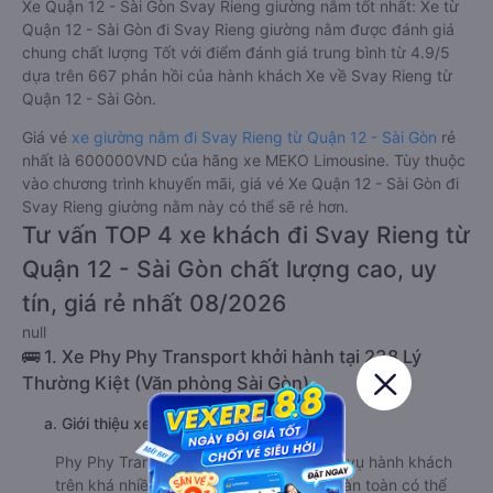
Xe Quận 12 - Sài Gòn Svay Rieng giường nằm tốt nhất: Xe từ
Quận 12 - Sài Gòn đi Svay Rieng giường nằm được đánh giá
chung chất lượng Tốt với điểm đánh giá trung bình từ 4.9/5
dựa trên 667 phản hồi của hành khách Xe về Svay Rieng từ
Quận 12 - Sài Gòn.
Giá vé
xe giường nằm đi Svay Rieng từ Quận 12 - Sài Gòn
rẻ
nhất là 600000VND của hãng xe MEKO Limousine. Tùy thuộc
vào chương trình khuyến mãi, giá vé Xe Quận 12 - Sài Gòn đi
Svay Rieng giường nằm này có thể sẽ rẻ hơn.
Tư vấn TOP 4 xe khách đi Svay Rieng từ
Quận 12 - Sài Gòn chất lượng cao, uy
tín, giá rẻ nhất 08/2026
null
🚌 1. Xe Phy Phy Transport khởi hành tại 238 Lý
Thường Kiệt (Văn phòng Sài Gòn)
a. Giới thiệu xe Phy Phy Transport
Phy Phy Transport có kinh nghiệm phục vụ hành khách
trên khá nhiều tuyến đường, nên bạn hoàn toàn có thể