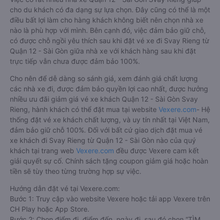
cho du khách có đa dạng sự lựa chọn. Đây cũng có thể là một
điều bất lợi làm cho hàng khách không biết nên chọn nhà xe
nào là phù hợp với mình. Bên cạnh đó, việc đảm bảo giữ chỗ,
có được chỗ ngồi yêu thích sau khi đặt vé xe đi Svay Rieng từ
Quận 12 - Sài Gòn giữa nhà xe với khách hàng sau khi đặt
trực tiếp vẫn chưa được đảm bảo 100%.
Cho nên để dễ dàng so sánh giá, xem đánh giá chất lượng
các nhà xe đi, được đảm bảo quyền lợi cao nhất, được hưởng
nhiều ưu đãi giảm giá vé xe khách Quận 12 - Sài Gòn Svay
Rieng, hành khách có thể đặt mua tại website
Vexere.com
- Hệ
thống đặt vé xe khách chất lượng, và uy tín nhất tại Việt Nam,
đảm bảo giữ chỗ 100%. Đối với bất cứ giao dịch đặt mua vé
xe khách đi Svay Rieng từ Quận 12 - Sài Gòn nào của quý
khách tại trang web
Vexere.com
đều được Vexere cam kết
giải quyết sự cố. Chính sách tặng coupon giảm giá hoặc hoàn
tiền sẽ tùy theo từng trường hợp sự việc.
Hướng dẫn đặt vé tại Vexere.com:
Bước 1: Truy cập vào website Vexere hoặc tải app Vexere trên
CH Play hoặc App Store.
Bước 2: Chọn điểm đi, điểm đến, ngày đi, sau đó chọn “TÌM