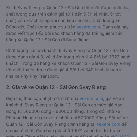
Xe đi Svay Rieng từ Quận 12 - Sài Gòn tốt nhất được phân loại
chất lượng dựa trên đánh giá từ 1 đến 5 (1: tệ nhất, 5: tốt
nhất) của khách hàng với các tiêu chí như: Chất lượng xe,
Đúng giờ, Chất lượng phục vụ trên
Vexere.com
. Đánh giá này
được viết trực tiếp bởi các khách hàng đã trải nghiệm các
hãng Xe Quận 12 - Sài Gòn đi Svay Rieng.
Chất lượng các xe khách đi Svay Rieng từ Quận 12 - Sài Gòn
được đánh giá 4.8, với điểm trung bình là 4.8/5 bởi 1322 hành
khách. Trong đó hãng xe khách Quận 12 - Sài Gòn Svay Rieng
tốt nhất tuyến được đánh giá 4.9/5 bởi 349 hành khách là
nhà xe Phy Phy Transport.
2. Giá vé xe Quận 12 - Sài Gòn Svay Rieng
Hiện tại, theo cập nhật mới nhất của
Vexere.com
, giá vé xe
khách đi Svay Rieng từ Quận 12 - Sài Gòn có mức giá dao
động từ 500000 đồng - 600000 đồng. Trong đó, nhà xe
Phương Heng có giá vé rẻ nhất, chỉ 500000 đồng. Đặt vé xe
Quận 12 - Sài Gòn Svay Rieng chính hãng tại
Vexere.com
để
có giá rẻ nhất, đảm bảo giữ chỗ 100% và hỗ trợ đổi trả vé
miễn phí. Tổng đài tư vấn, đặt vé và đổi trả vé miễn phí:
1900