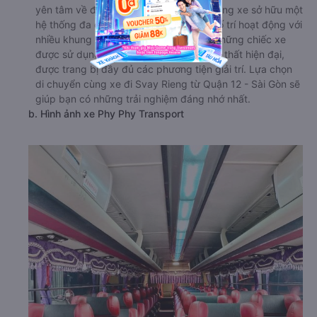
yên tâm về độ uy tín của nhà xe này. Hãng xe sở hữu một
hệ thống đa dạng các dòng xe, được bố trí hoạt động với
nhiều khung giờ xuất bến trong ngày. Những chiếc xe
được sử dụng hầu hết đều là xe mới, nội thất hiện đại,
được trang bị đầy đủ các phương tiện giải trí. Lựa chọn
di chuyển cùng xe đi Svay Rieng từ Quận 12 - Sài Gòn sẽ
giúp bạn có những trải nghiệm đáng nhớ nhất.
b. Hình ảnh xe Phy Phy Transport