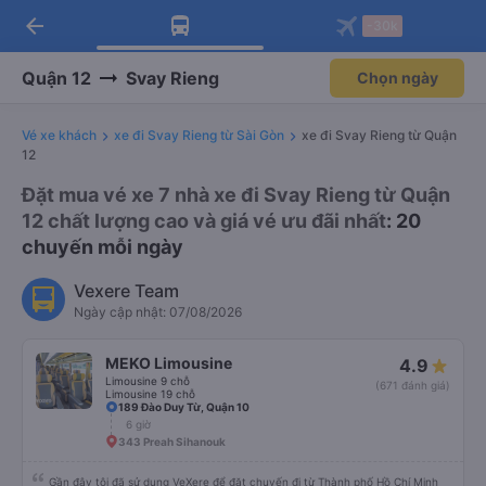
arrow_back
Tải app Vexere ngay!
Tải app Vexere
-30k
Mở app
Mở app
Nhận ưu đãi thành viên độc
-30k/ghế khi đặt vé máy bay qua
quyền
app
Quận 12
Svay Rieng
Chọn ngày
Vé xe khách
xe đi Svay Rieng từ Sài Gòn
xe đi Svay Rieng từ Quận
12
Đặt mua vé xe 7 nhà xe đi Svay Rieng từ Quận
12 chất lượng cao và giá vé ưu đãi nhất
: 20
chuyến mỗi ngày
Vexere Team
Ngày cập nhật: 07/08/2026
MEKO Limousine
4.9
Limousine 9 chỗ
(671 đánh giá)
Limousine 19 chỗ
189 Đào Duy Từ, Quận 10
6 giờ
343 Preah Sihanouk
Gần đây tôi đã sử dụng VeXere để đặt chuyến đi từ Thành phố Hồ Chí Minh