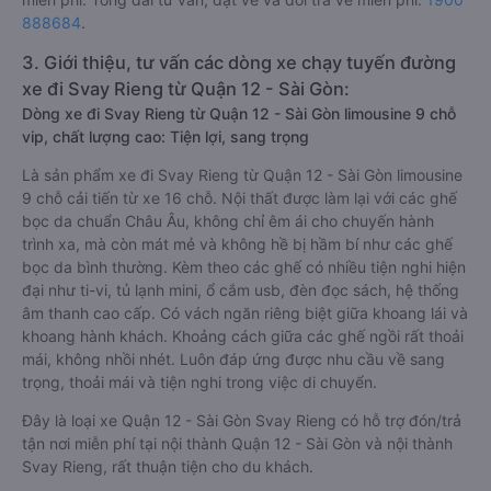
888684
.
3. Giới thiệu, tư vấn các dòng xe chạy tuyến đường
xe đi Svay Rieng từ Quận 12 - Sài Gòn:
Dòng xe đi Svay Rieng từ Quận 12 - Sài Gòn limousine 9 chỗ
vip, chất lượng cao: Tiện lợi, sang trọng
Là sản phẩm xe đi Svay Rieng từ Quận 12 - Sài Gòn limousine
9 chỗ cải tiến từ xe 16 chỗ. Nội thất được làm lại với các ghế
bọc da chuẩn Châu Âu, không chỉ êm ái cho chuyến hành
trình xa, mà còn mát mẻ và không hề bị hầm bí như các ghế
bọc da bình thường. Kèm theo các ghế có nhiều tiện nghi hiện
đại như ti-vi, tủ lạnh mini, ổ cắm usb, đèn đọc sách, hệ thống
âm thanh cao cấp. Có vách ngăn riêng biệt giữa khoang lái và
khoang hành khách. Khoảng cách giữa các ghế ngồi rất thoải
mái, không nhồi nhét. Luôn đáp ứng được nhu cầu về sang
trọng, thoải mái và tiện nghi trong việc di chuyển.
Đây là loại xe Quận 12 - Sài Gòn Svay Rieng có hỗ trợ đón/trả
tận nơi miễn phí tại nội thành Quận 12 - Sài Gòn và nội thành
Svay Rieng, rất thuận tiện cho du khách.