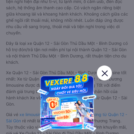
tiện nghi hiện đại như ti-vi, tủ lạnh mini, ổ cắm usb, đèn đọc
sách, hệ thống âm thanh cao cấp. Có vách ngăn riêng biệt
giữa khoang lái và khoang hành khách. Khoảng cách giữa các
ghế ngồi rất thoải mái, không nhồi nhét. Luôn đáp ứng được
nhu cầu về sang trọng, thoải mái và tiện nghi trong việc di
chuyển.
Đây là loại xe Quận 12 - Sài Gòn Thủ Dầu Một - Bình Dương có
hỗ trợ đón/trả tận nơi miễn phí tại nội thành Quận 12 - Sài Gòn
và nội thành Thủ Dầu Một - Bình Dương, rất thuận tiện cho du
khách.
Xe Quận 12 - Sài Gòn Thủ Dầu Một - Bình Dương limousine tốt
nhất: Xe từ Quận 12 - Sài Gòn đi Thủ Dầu Một - Bình Dương
limousine được đánh giá chung có chất lượng Tốt với điểm
đánh giá trung bình từ 4.8/5 dựa trên 3952 phản hồi của
hành khách Xe về Thủ Dầu Một - Bình Dương từ Quận 12 - Sài
Gòn.
Giá vé
xe limousine đi Thủ Dầu Một - Bình Dương từ Quận 12 -
Sài Gòn
rẻ nhất là 210000VND của hãng xe Phương Trang.
Tùy thuộc vào vị trí ngồi của bạn và chương trình khuyến mãi,
giá vé Xe Quận 12 - Sài Gòn đi Thủ Dầu Một - Bình Dương