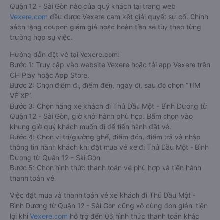
Quận 12 - Sài Gòn nào của quý khách tại trang web
Vexere.com
đều được Vexere cam kết giải quyết sự cố. Chính
sách tặng coupon giảm giá hoặc hoàn tiền sẽ tùy theo từng
trường hợp sự việc.
Hướng dẫn đặt vé tại Vexere.com:
Bước 1: Truy cập vào website Vexere hoặc tải app Vexere trên
CH Play hoặc App Store.
Bước 2: Chọn điểm đi, điểm đến, ngày đi, sau đó chọn “TÌM
VÉ XE”.
Bước 3: Chọn hãng xe khách đi Thủ Dầu Một - Bình Dương từ
Quận 12 - Sài Gòn, giờ khởi hành phù hợp. Bấm chọn vào
khung giờ quý khách muốn đi để tiến hành đặt vé.
Bước 4: Chọn vị trí/giường ghế, điểm đón, điểm trả và nhập
thông tin hành khách khi đặt mua vé xe đi Thủ Dầu Một - Bình
Dương từ Quận 12 - Sài Gòn
Bước 5: Chọn hình thức thanh toán vé phù hợp và tiến hành
thanh toán vé.
Việc đặt mua và thanh toán vé xe khách đi Thủ Dầu Một -
Bình Dương từ Quận 12 - Sài Gòn cũng vô cùng đơn giản, tiện
lợi khi
Vexere.com
hỗ trợ đến 06 hình thức thanh toán khác