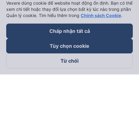
Vexere dùng cookie để website hoạt động ổn định. Bạn có thể
xem chi tiết hoặc thay đổi lựa chọn bất kỳ lúc nào trong phần
Quản lý cookie. Tìm hiểu thêm trong
Chính sách Cookie
.
Chấp nhận tất cả
Tùy chọn cookie
Từ chối
Theo dõi chúng tôi trên
Facebook
Tiktok
Youtube
Công ty TNHH Thương Mại Dịch Vụ Vexere
Địa chỉ đăng ký kinh doanh: 8C Chữ Đồng Tử, Phường Tân
Sơn Nhất, TP. Hồ Chí Minh, Việt Nam
Địa chỉ
:
Lầu 2, toà nhà H3 Circo Hoàng Diệu, 384 Hoàng Diệu,
Phường Khánh Hội, TP Hồ Chí Minh, Việt Nam
Tầng 3, toà nhà 101 Láng Hạ, 101 Láng Hạ, Phường Láng, TP.