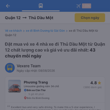
arrow_back
Tải app Vexere ngay!
Tải app Vexere
-30k
Mở app
Mở app
Nhận ưu đãi thành viên độc
-30k/ghế khi đặt vé máy bay qua
quyền
app
Quận 12
Thủ Dầu Một
Chọn ngày
Vé xe khách
xe đi Bình Dương từ Sài Gòn
xe đi Thủ Dầu Một từ
Quận 12
Đặt mua vé xe 4 nhà xe đi Thủ Dầu Một từ Quận
12 chất lượng cao và giá vé ưu đãi nhất
: 43
chuyến mỗi ngày
Vexere Team
Ngày cập nhật: 08/08/2026
Phương Trang
4.8
Limousine giường nằm 34 chỗ
(3990 đánh giá)
Bến xe Cần Thơ
5 giờ 40 phút
Bến Xe Bình Dương
Excellent bus and very safe driving. To make this a 5-star experience, I