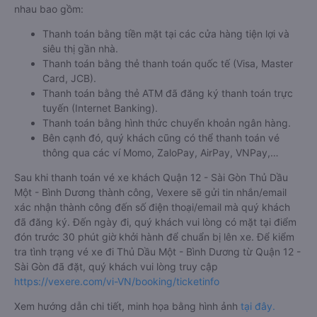
nhau bao gồm:
Thanh toán bằng tiền mặt tại các cửa hàng tiện lợi và
siêu thị gần nhà.
Thanh toán bằng thẻ thanh toán quốc tế (Visa, Master
Card, JCB).
Thanh toán bằng thẻ ATM đã đăng ký thanh toán trực
tuyến (Internet Banking).
Thanh toán bằng hình thức chuyển khoản ngân hàng.
Bên cạnh đó, quý khách cũng có thể thanh toán vé
thông qua các ví Momo, ZaloPay, AirPay, VNPay,…
Sau khi thanh toán vé xe khách Quận 12 - Sài Gòn Thủ Dầu
Một - Bình Dương thành công, Vexere sẽ gửi tin nhắn/email
xác nhận thành công đến số điện thoại/email mà quý khách
đã đăng ký. Đến ngày đi, quý khách vui lòng có mặt tại điểm
đón trước 30 phút giờ khởi hành để chuẩn bị lên xe. Để kiểm
tra tình trạng vé xe đi Thủ Dầu Một - Bình Dương từ Quận 12 -
Sài Gòn đã đặt, quý khách vui lòng truy cập
https://vexere.com/vi-VN/booking/ticketinfo
Xem hướng dẫn chi tiết, minh họa bằng hình ảnh
tại đây.