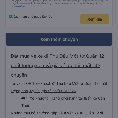
suggest the company implements a "no sound" policy for phones during the
night to respect those sleeping. It is a sleeper bus, so quiet is key! Also,
please display the Wi-Fi password clearly inside the cabin for convenience. I
Xem thêm
would definitely ride with them again! -------------- ​ Xe chất lượng tốt và
tài xế lái xe rất an toàn. Để dịch vụ hoàn hảo hơn, tôi góp ý nhà xe nên có
quy định rõ ràng về việc giữ im lặng (tắt âm thanh điện thoại) vào ban đêm
Xác nhận chỗ ngay lập tức
Xem giá
để tránh làm phiền hành khách khác ngủ. Ngoài ra, nhà xe nên dán sẵn mật
khẩu Wi-Fi trong xe để hành khách dễ dàng sử dụng. Tôi vẫn sẽ tiếp tục ủng
hộ nhà xe trong tương lai!
Xem thêm chuyến
Đặt mua vé xe đi Thủ Dầu Một từ Quận 12
chất lượng cao và giá vé ưu đãi nhất: 43
chuyến
Tư vấn TOP 1 xe khách đi Thủ Dầu Một từ Quận 12 chất
lượng cao, uy tín, giá rẻ nhất 08/2026
🚌 1. Xe Phương Trang khởi hành tại (Bến xe Cần
Thơ)
Những câu hỏi thường gặp về tuyến xe từ Quận 12 đi