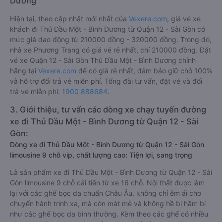
Dương
Hiện tại, theo cập nhật mới nhất của
Vexere.com
, giá vé xe
khách đi Thủ Dầu Một - Bình Dương từ Quận 12 - Sài Gòn có
mức giá dao động từ 210000 đồng - 320000 đồng. Trong đó,
nhà xe Phương Trang có giá vé rẻ nhất, chỉ 210000 đồng. Đặt
vé xe Quận 12 - Sài Gòn Thủ Dầu Một - Bình Dương chính
hãng tại
Vexere.com
để có giá rẻ nhất, đảm bảo giữ chỗ 100%
và hỗ trợ đổi trả vé miễn phí. Tổng đài tư vấn, đặt vé và đổi
trả vé miễn phí:
1900 888684
.
3. Giới thiệu, tư vấn các dòng xe chạy tuyến đường
xe đi Thủ Dầu Một - Bình Dương từ Quận 12 - Sài
Gòn:
Dòng xe đi Thủ Dầu Một - Bình Dương từ Quận 12 - Sài Gòn
limousine 9 chỗ vip, chất lượng cao: Tiện lợi, sang trọng
Là sản phẩm xe đi Thủ Dầu Một - Bình Dương từ Quận 12 - Sài
Gòn limousine 9 chỗ cải tiến từ xe 16 chỗ. Nội thất được làm
lại với các ghế bọc da chuẩn Châu Âu, không chỉ êm ái cho
chuyến hành trình xa, mà còn mát mẻ và không hề bị hầm bí
như các ghế bọc da bình thường. Kèm theo các ghế có nhiều