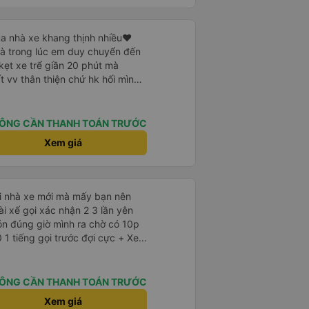
 như chị Thảo đã lắng nghe và
 thiết nhiều năm của nhà xe từ
a nhà xe khang thịnh nhiều❤️
mà trong lúc em duy chuyển đến
kẹt xe trể giần 20 phút mà
t vv thân thiện chứ hk hối mình
 riêng tư và đầy đầy đủ tiện nghi
ơn xe dùng tới 3 trạm dùng chân
ÔNG CẦN THANH TOÁN TRƯỚC
 ở cây xăng .và 1 trạm. Dùng
Xem giá
ng ở cây xăng để xe nộp nhiên
 nhà wc của cây xăng nhà xe này
 có mùi khó chiệu như những trạm
ới nhà xe mới mà mấy bạn nên
ón đúng giờ mình ra chờ có 10p
 tiếng gọi trước đợi cực + Xe
n mạnh hơn🥰
à cực kỳ ưng mền gối trên xe luôn
da nằm đau cả cổ mà đây gối này
 lông êm cực. + Giường
ÔNG CẦN THANH TOÁN TRƯỚC
p ở trên không bị vướng chân
Xem giá
 trợ