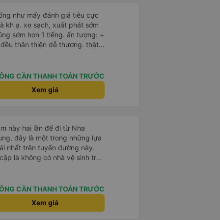
iống như mấy đánh giá tiêu cực
à kh ạ. xe sạch, xuất phát sớm
ũng sớm hơn 1 tiếng. ấn tượng: +
 lắm nhưng cá nhân mình cảm
ÔNG CẦN THANH TOÁN TRƯỚC
- an sương, xe dừng đúng 3 lần
Xem giá
báo, loa báo là dừng 30p nhưng
p, chắc do khách đã lên đông
 này và sẽ có lần sau nếu có dịp,
m này hai lần để đi từ Nha
ng, đây là một trong những lựa
i nhất trên tuyến đường này.
cập là không có nhà vệ sinh trên
chịu trên một hành trình dài
có các điểm dừng thường xuyên,
. Chuyến đi gần đây nhất của tôi
ÔNG CẦN THANH TOÁN TRƯỚC
e bị chậm khoảng một tiếng,
Xem giá
trước cho tôi, nên tôi không
mái, có chăn và hai gối, và các