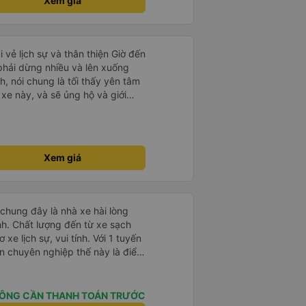
Xem giá
i vẻ lịch sự và thân thiện Giờ đến
 phải dừng nhiều và lên xuống
, nói chung là tối thấy yên tâm
xe này, và sẽ ủng hộ và giới
g dịch vụ của nhà xe này
Xem giá
 chung đây là nhà xe hài lòng
nh. Chất lượng đến từ xe sạch
 xe lịch sự, vui tính. Với 1 tuyến
n chuyên nghiệp thế này là điểm
tuyến du lịch mới có. Về xe thì
ộng, phù hợp với dây sạc bây
dọc cung đường nên thuận tiện
ÔNG CẦN THANH TOÁN TRƯỚC