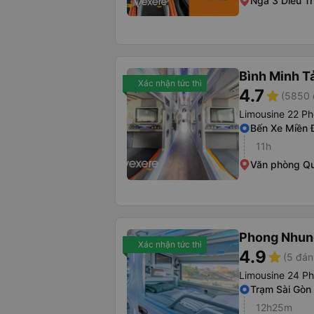
Ngã 3 Diêu Tr
Bình Minh T
Xác nhận tức thì
4.7
star
(5850 
Limousine 22 P
Bến Xe Miền 
11h
Văn phòng Q
Phong Nhun
Xác nhận tức thì
4.9
star
(5 đán
Limousine 24 P
Trạm Sài Gòn
12h25m