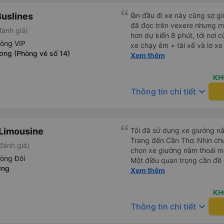
uslines
lần đầu đi xe này cũng sợ g
đã đọc trên vexere nhưng m
đánh giá)
hơn dự kiến 8 phút, tới nơi c
hòng VIP
xe chạy êm + tài xế và lơ xe đều thân thiện dễ thương. thật
ơng (Phòng vé số 14)
ra cũng kh tiếp xúc nhiều+
Xem thêm
thấy vậy + đồ ăn tối đa dạng, nêm nếm thì tùy người thấy
hợp, cá nhân mình thấy kh hợp lắm nhưng chưa đến mức tệ
KH
mình đi chuyến quảng ngãi 
keyboard_arrow_down
Thông tin chi tiết
(cả ăn tối) cho khách đi vệ sinh. cái hay ở đây là khi gần tới
chỗ ăn tối sẽ có loa thông 
thực tế chỉ dừng khoảng 25
đủ. tóm lại thì lần đầu đi xe
Limousine
Tôi đã sử dụng xe giường nằ
ấn tượng tốt
Trang đến Cần Thơ. Nhìn chu
đánh giá)
chọn xe giường nằm thoải má
hòng Đôi
Một điều quan trọng cần đề 
ơng
xe, điều này có thể gây khó 
Xem thêm
xuyên đêm. Tuy nhiên, khi 
chuyến đi vẫn khá thoải mái
KH
(hôm qua) rất tốt. Mặc dù x
keyboard_arrow_down
Thông tin chi tiết
nhưng công ty đã thông báo 
gặp vấn đề gì. Xe khá thoải 