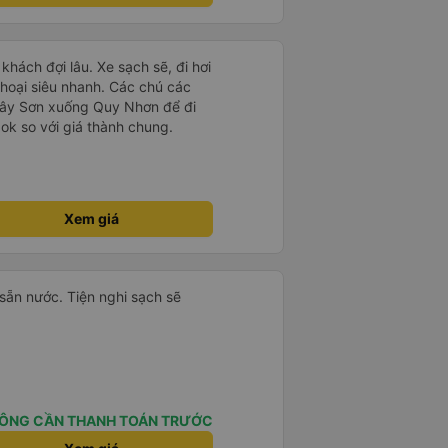
 nhàn luôn nha + Trên xe
 Tới trạm tài xế còn tinh ý
rạm dừng nữa. 10đ cho sự tinh tế
hách đợi lâu. Xe sạch sẽ, đi hơi
thoại siêu nhanh. Các chú các
 Tây Sơn xuống Quy Nhơn để đi
ok so với giá thành chung.
Xem giá
i sẵn nước. Tiện nghi sạch sẽ
ÔNG CẦN THANH TOÁN TRƯỚC