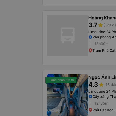
Hoàng Khan
3.7
star
(120 đá
Limousine 24 P
Văn phòng A
13h30m
Trạm Phù Cát 
Ngọc Ánh L
Xác nhận tức thì
4.3
star
(18 đá
Limousine 24 P
Cây xăng Th
12h35m
Phù Cát dọc Q