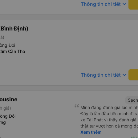
cho khách. Lần sau đi Bình Đ
keyboard_arrow_down
Thông tin chi tiết
này. Chúc chủ xe làm ăn ph
thêm nhiều khung giờ nữa và
Nếu xét điểm trừ thì chỉ có 
lệch với thực tế
Bình Định)
iá)
òng Đôi
 tâm Cần Thơ
keyboard_arrow_down
Thông tin chi tiết
mousine
Sạch
Mình đang đánh giá lúc mình
h giá)
Đây là lần đầu tiên mình đi
hòng Đôi
xe Tài Phát vì thấy đánh giá
ơng
thật sự vượt hơn cả mong đ
đôi và vừa đủ cho 2 người. N
Xem thêm