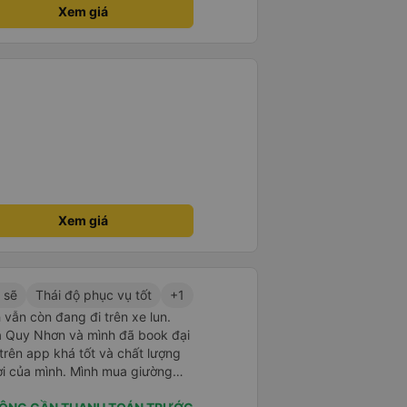
ịnh nhất định ủng hộ tiếp nhà xe
Xem giá
át đạt mua thêm nhiều xe chạy
 nâng cao tiêu chuẩn tuyến.
thgian trả khách, team VXR set
Xem giá
 sẽ
Thái độ phục vụ tốt
+1
 vẫn còn đang đi trên xe lun.
 ra Quy Nhơn và mình đã book đại
 trên app khá tốt và chất lượng
ợi của mình. Mình mua giường
hân viên của nhà xe phải nói là