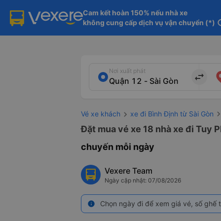
Cam kết hoàn 150% nếu nhà xe

không cung cấp dịch vụ vận chuyển (*)
in
Nơi xuất phát
import_export
Vé xe khách
xe đi Bình Định từ Sài Gòn
Đặt mua vé xe 18 nhà xe đi Tuy P
chuyến mỗi ngày
Vexere Team
Ngày cập nhật: 07/08/2026
Chọn ngày đi để xem giá vé, số ghế t
info