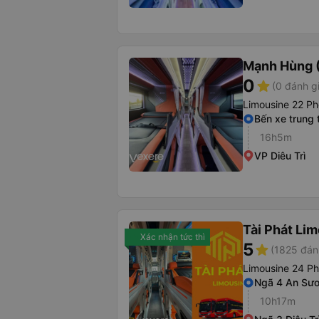
Mạnh Hùng (
0
star
(0 đánh g
Limousine 22 Ph
Bến xe trung
16h5m
VP Diêu Trì
Tài Phát Li
Xác nhận tức thì
5
star
(1825 đán
Limousine 24 P
Ngã 4 An Sư
10h17m