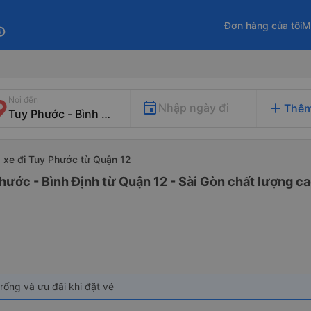
Đơn hàng của tôi
M
fo
Nơi đến
add
Nhập ngày đi
Thêm
xe đi Tuy Phước từ Quận 12
hước - Bình Định từ Quận 12 - Sài Gòn chất lượng ca
rống và ưu đãi khi đặt vé