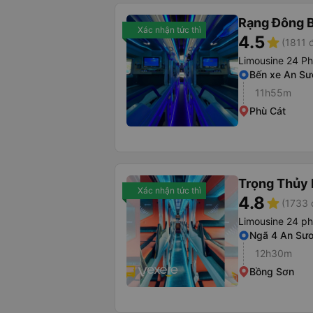
Rạng Đông B
Xác nhận tức thì
4.5
star
(1811 
Limousine 24 P
Bến xe An Sư
11h55m
Phù Cát
Trọng Thủy 
Xác nhận tức thì
4.8
star
(1733 
Limousine 24 p
Ngã 4 An Sư
12h30m
Bồng Sơn