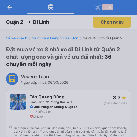
arrow_back
-30k
Quận 2
Di Linh
Chọn ngày
Vé xe khách
xe đi Lâm Đồng từ Sài Gòn
xe đi Di Linh từ Quận 2
Đặt mua vé xe 8 nhà xe đi Di Linh từ Quận 2
chất lượng cao và giá vé ưu đãi nhất
: 36
chuyến mỗi ngày
Vexere Team
Ngày cập nhật: 06/08/2026
Tân Quang Dũng
3.7
Limousine 22 Phòng Đôi (WC)
(2999 đánh giá)
Văn Phòng An Sương, Quận 12
5 giờ 45 phút
Di Linh
Các bạn nữ lễ tân xinh iu. Các anh, chú, bác VP ĐH vui tính, quan tâm khách,
vui vẻ, nhiệt tình. Trong chuyến đi của mình có 2 gia đình bác lớn tuổi nc khá
to, có bạn nv nhắc nhở thì 2 bác mắng lại bạn ấy. Nếu 2 bác ấy có đánh giá