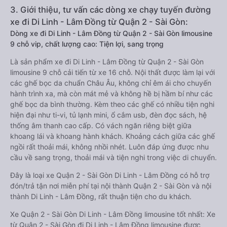
3. Giới thiệu, tư vấn các dòng xe chạy tuyến đường
xe đi Di Linh - Lâm Đồng từ Quận 2 - Sài Gòn:
Dòng xe đi Di Linh - Lâm Đồng từ Quận 2 - Sài Gòn limousine
9 chỗ vip, chất lượng cao: Tiện lợi, sang trọng
Là sản phẩm xe đi Di Linh - Lâm Đồng từ Quận 2 - Sài Gòn
limousine 9 chỗ cải tiến từ xe 16 chỗ. Nội thất được làm lại với
các ghế bọc da chuẩn Châu Âu, không chỉ êm ái cho chuyến
hành trình xa, mà còn mát mẻ và không hề bị hầm bí như các
ghế bọc da bình thường. Kèm theo các ghế có nhiều tiện nghi
hiện đại như ti-vi, tủ lạnh mini, ổ cắm usb, đèn đọc sách, hệ
thống âm thanh cao cấp. Có vách ngăn riêng biệt giữa
khoang lái và khoang hành khách. Khoảng cách giữa các ghế
ngồi rất thoải mái, không nhồi nhét. Luôn đáp ứng được nhu
cầu về sang trọng, thoải mái và tiện nghi trong việc di chuyển.
Đây là loại xe Quận 2 - Sài Gòn Di Linh - Lâm Đồng có hỗ trợ
đón/trả tận nơi miễn phí tại nội thành Quận 2 - Sài Gòn và nội
thành Di Linh - Lâm Đồng, rất thuận tiện cho du khách.
Xe Quận 2 - Sài Gòn Di Linh - Lâm Đồng limousine tốt nhất: Xe
từ Quận 2 - Sài Gòn đi Di Linh - Lâm Đồng limousine được