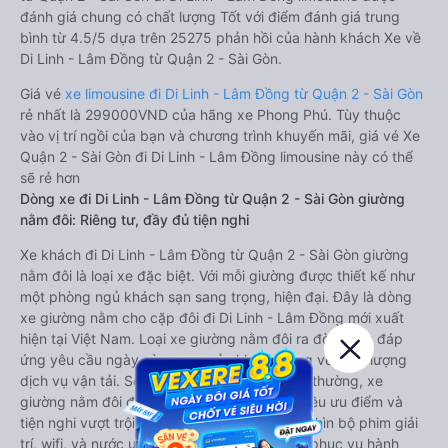
đánh giá chung có chất lượng Tốt với điểm đánh giá trung
bình từ 4.5/5 dựa trên 25275 phản hồi của hành khách Xe về
Di Linh - Lâm Đồng từ Quận 2 - Sài Gòn.
Giá vé
xe limousine đi Di Linh - Lâm Đồng từ Quận 2 - Sài Gòn
rẻ nhất là 299000VND của hãng xe Phong Phú. Tùy thuộc
vào vị trí ngồi của bạn và chương trình khuyến mãi, giá vé Xe
Quận 2 - Sài Gòn đi Di Linh - Lâm Đồng limousine này có thể
sẽ rẻ hơn
Dòng xe đi Di Linh - Lâm Đồng từ Quận 2 - Sài Gòn giường
nằm đôi: Riêng tư, đầy đủ tiện nghi
Xe khách đi Di Linh - Lâm Đồng từ Quận 2 - Sài Gòn giường
nằm đôi là loại xe đặc biệt. Với mỗi giường được thiết kế như
một phòng ngủ khách sạn sang trọng, hiện đại. Đây là dòng
xe giường nằm cho cặp đôi đi Di Linh - Lâm Đồng mới xuất
hiện tại Việt Nam. Loại xe giường nằm đôi ra đời nhằm đáp
ứng yêu cầu ngày càng cao của khách hàng về chất lượng
dịch vụ vận tải. So với xe giường nằm thông thường, xe
giường nằm đôi đi Di Linh - Lâm Đồng có nhiều ưu điểm và
tiện nghi vượt trội. Màn hình LCD với hàng nghìn bộ phim giải
trí, wifi, và nước uống và chăn đắp miễn phí phục vụ hành