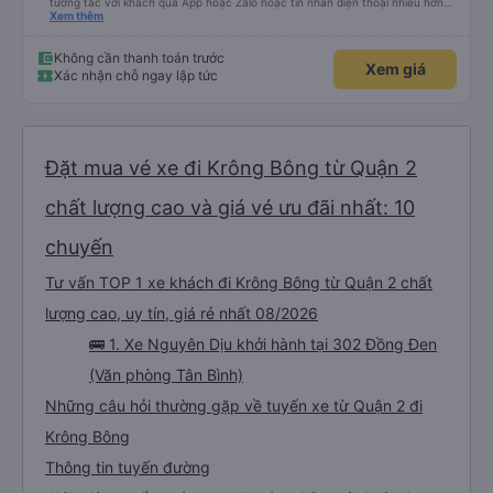
tương tác với khách qua App hoặc Zalo hoặc tin nhắn điện thoại nhiều hơn
nữa để hành khách yên tâm đặc biệt là khách đặt vé qua App. Chân thành
Xem thêm
cảm ơn, lần sau đặt vé lại
Không cần thanh toán trước
Xem giá
Xác nhận chỗ ngay lập tức
Đặt mua vé xe đi Krông Bông từ Quận 2
chất lượng cao và giá vé ưu đãi nhất: 10
chuyến
Tư vấn TOP 1 xe khách đi Krông Bông từ Quận 2 chất
lượng cao, uy tín, giá rẻ nhất 08/2026
🚌 1. Xe Nguyên Dịu khởi hành tại 302 Đồng Đen
(Văn phòng Tân Bình)
Những câu hỏi thường gặp về tuyến xe từ Quận 2 đi
Krông Bông
Thông tin tuyến đường