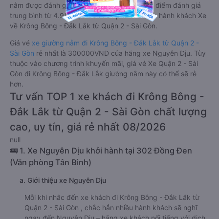
nằm được đánh giá chung chất lượng Tốt với điểm đánh giá
trung bình từ 4.9/5 dựa trên 761 phản hồi của hành khách Xe
về Krông Bông - Đắk Lắk từ Quận 2 - Sài Gòn.
Giá vé
xe giường nằm đi Krông Bông - Đắk Lắk từ Quận 2 -
Sài Gòn
rẻ nhất là 300000VND của hãng xe Nguyên Dịu. Tùy
thuộc vào chương trình khuyến mãi, giá vé Xe Quận 2 - Sài
Gòn đi Krông Bông - Đắk Lắk giường nằm này có thể sẽ rẻ
hơn.
Tư vấn TOP 1 xe khách đi Krông Bông -
Đắk Lắk từ Quận 2 - Sài Gòn chất lượng
cao, uy tín, giá rẻ nhất 08/2026
null
🚌 1. Xe Nguyên Dịu khởi hành tại 302 Đồng Đen
(Văn phòng Tân Bình)
a. Giới thiệu xe Nguyên Dịu
Mỗi khi nhắc đến xe khách đi Krông Bông - Đắk Lắk từ
Quận 2 - Sài Gòn , chắc hẳn nhiều hành khách sẽ nghĩ
ngay đến Nguyên Dịu – hãng xe khách nổi tiếng với dịch