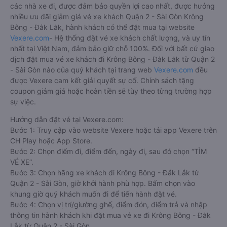
các nhà xe đi, được đảm bảo quyền lợi cao nhất, được hưởng
nhiều ưu đãi giảm giá vé xe khách Quận 2 - Sài Gòn Krông
Bông - Đắk Lắk, hành khách có thể đặt mua tại website
Vexere.com
- Hệ thống đặt vé xe khách chất lượng, và uy tín
nhất tại Việt Nam, đảm bảo giữ chỗ 100%. Đối với bất cứ giao
dịch đặt mua vé xe khách đi Krông Bông - Đắk Lắk từ Quận 2
- Sài Gòn nào của quý khách tại trang web
Vexere.com
đều
được Vexere cam kết giải quyết sự cố. Chính sách tặng
coupon giảm giá hoặc hoàn tiền sẽ tùy theo từng trường hợp
sự việc.
Hướng dẫn đặt vé tại Vexere.com:
Bước 1: Truy cập vào website Vexere hoặc tải app Vexere trên
CH Play hoặc App Store.
Bước 2: Chọn điểm đi, điểm đến, ngày đi, sau đó chọn “TÌM
VÉ XE”.
Bước 3: Chọn hãng xe khách đi Krông Bông - Đắk Lắk từ
Quận 2 - Sài Gòn, giờ khởi hành phù hợp. Bấm chọn vào
khung giờ quý khách muốn đi để tiến hành đặt vé.
Bước 4: Chọn vị trí/giường ghế, điểm đón, điểm trả và nhập
thông tin hành khách khi đặt mua vé xe đi Krông Bông - Đắk
Lắk từ Quận 2 - Sài Gòn