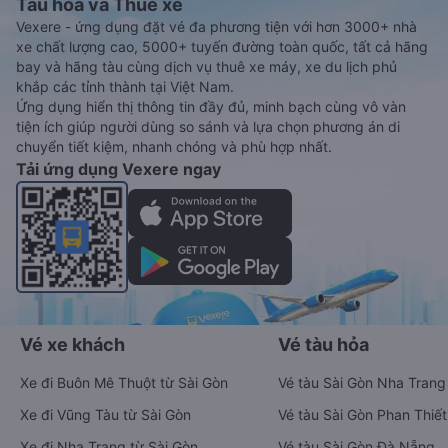
Tàu hoả và Thuê xe
Vexere - ứng dụng đặt vé đa phương tiện với hơn 3000+ nhà
xe chất lượng cao, 5000+ tuyến đường toàn quốc, tất cả hãng
bay và hãng tàu cùng dịch vụ thuê xe máy, xe du lịch phủ
khắp các tỉnh thành tại Việt Nam.
Ứng dụng hiển thị thông tin đầy đủ, minh bạch cùng vô vàn
tiện ích giúp người dùng so sánh và lựa chọn phương án di
chuyển tiết kiệm, nhanh chóng và phù hợp nhất.
Tải ứng dụng Vexere ngay
Vé xe khách
Vé tàu hỏa
Xe đi Buôn Mê Thuột từ Sài Gòn
Vé tàu Sài Gòn Nha Trang
Xe đi Vũng Tàu từ Sài Gòn
Vé tàu Sài Gòn Phan Thiết
Xe đi Nha Trang từ Sài Gòn
Vé tàu Sài Gòn Đà Nẵng