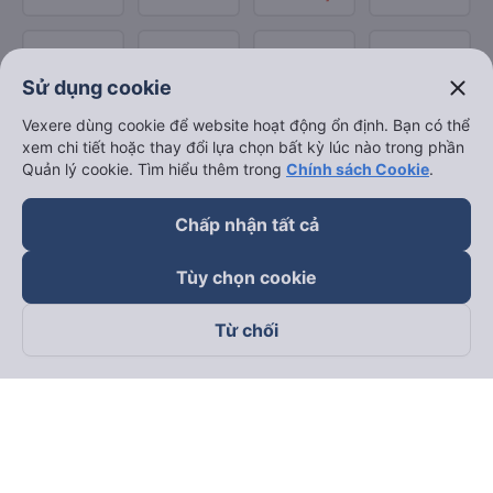
close
Sử dụng cookie
Vexere dùng cookie để website hoạt động ổn định. Bạn có thể
xem chi tiết hoặc thay đổi lựa chọn bất kỳ lúc nào trong phần
Quản lý cookie. Tìm hiểu thêm trong
Chính sách Cookie
.
Chấp nhận tất cả
Tùy chọn cookie
Từ chối
Theo dõi chúng tôi trên
Facebook
Tiktok
Youtube
Công ty TNHH Thương Mại Dịch Vụ Vexere