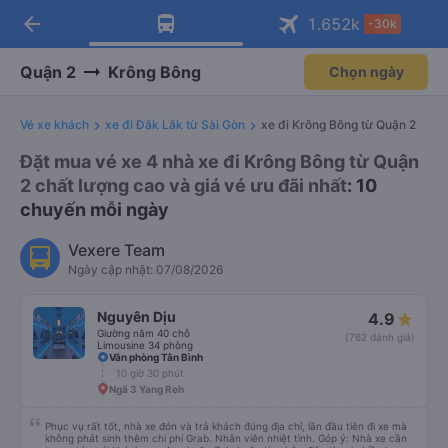
arrow_back
Tải app Vexere ngay!
Tải app Vexere
1.652
k
-30k
Mở app
Mở app
Nhận ưu đãi thành viên độc
-30k/ghế khi đặt vé máy bay qua
quyền
app
Quận 2
Krông Bông
Chọn ngày
Vé xe khách
xe đi Đắk Lắk từ Sài Gòn
xe đi Krông Bông từ Quận 2
Đặt mua vé xe 4 nhà xe đi Krông Bông từ Quận
2 chất lượng cao và giá vé ưu đãi nhất
: 10
chuyến mỗi ngày
Vexere Team
Ngày cập nhật: 07/08/2026
Nguyên Dịu
4.9
Giường nằm 40 chỗ
(762 đánh giá)
Limousine 34 phòng
Văn phòng Tân Bình
10 giờ 30 phút
Ngã 3 Yang Reh
Phục vụ rất tốt, nhà xe đón và trả khách đúng địa chỉ, lần đầu tiên đi xe mà
không phát sinh thêm chi phí Grab. Nhân viên nhiệt tình. Góp ý: Nhà xe cần