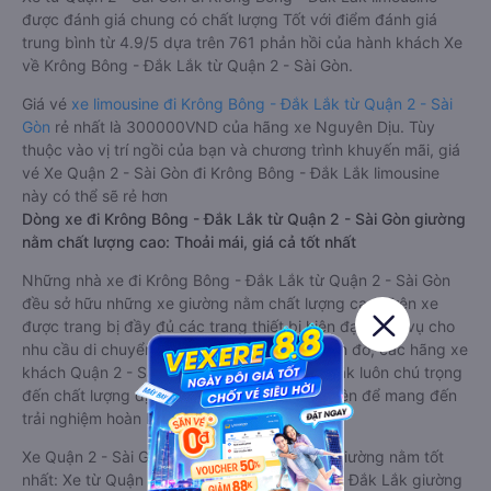
được đánh giá chung có chất lượng Tốt với điểm đánh giá
trung bình từ 4.9/5 dựa trên 761 phản hồi của hành khách Xe
về Krông Bông - Đắk Lắk từ Quận 2 - Sài Gòn.
Giá vé
xe limousine đi Krông Bông - Đắk Lắk từ Quận 2 - Sài
Gòn
rẻ nhất là 300000VND của hãng xe Nguyên Dịu. Tùy
thuộc vào vị trí ngồi của bạn và chương trình khuyến mãi, giá
vé Xe Quận 2 - Sài Gòn đi Krông Bông - Đắk Lắk limousine
này có thể sẽ rẻ hơn
Dòng xe đi Krông Bông - Đắk Lắk từ Quận 2 - Sài Gòn giường
nằm chất lượng cao: Thoải mái, giá cả tốt nhất
Những nhà xe đi Krông Bông - Đắk Lắk từ Quận 2 - Sài Gòn
đều sở hữu những xe giường nằm chất lượng cao. Trên xe
được trang bị đầy đủ các trang thiết bị hiện đại phục vụ cho
nhu cầu di chuyển của hành khách. Bên cạnh đó, các hãng xe
khách Quận 2 - Sài Gòn Krông Bông - Đắk Lắk luôn chú trọng
đến chất lượng dịch vụ, không ngừng cải thiện để mang đến
trải nghiệm hoàn hảo cho hành khách.
Xe Quận 2 - Sài Gòn Krông Bông - Đắk Lắk giường nằm tốt
nhất: Xe từ Quận 2 - Sài Gòn đi Krông Bông - Đắk Lắk giường