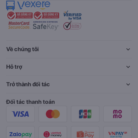
keyboard_arrow_down
Về chúng tôi
keyboard_arrow_down
Hỗ trợ
keyboard_arrow_down
Trở thành đối tác
Đối tác thanh toán