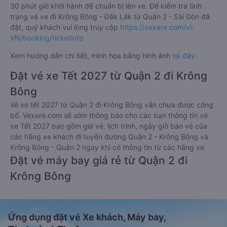
30 phút giờ khởi hành để chuẩn bị lên xe. Để kiểm tra tình
trạng vé xe đi Krông Bông - Đắk Lắk từ Quận 2 - Sài Gòn đã
đặt, quý khách vui lòng truy cập
https://vexere.com/vi-
VN/booking/ticketinfo
Xem hướng dẫn chi tiết, minh họa bằng hình ảnh
tại đây.
Đặt vé xe Tết 2027 từ Quận 2 đi Krông
Bông
Vé xe tết 2027 từ Quận 2 đi Krông Bông vẫn chưa được công
bố. Vexere.com sẽ sớm thông báo cho các bạn thông tin vé
xe Tết 2027 bao gồm giá vé, lịch trình, ngày giờ bán vé của
các hãng xe khách đi tuyến đường Quận 2 - Krông Bông và
Krông Bông - Quận 2 ngay khi có thông tin từ các hãng xe.
Đặt vé máy bay giá rẻ từ Quận 2 đi
Krông Bông
Ứng dụng đặt vé Xe khách, Máy bay,