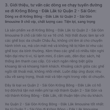
3. Giới thiệu, tư vấn các dòng xe chạy tuyến đường
xe đi Krông Bông - Đắk Lắk từ Quận 2 - Sài Gòn:
Dòng xe đi Krông Bông - Đắk Lắk từ Quận 2 - Sài Gòn
limousine 9 chỗ vip, chất lượng cao: Tiện lợi, sang trọng
Là sản phẩm xe đi Krông Bông - Đắk Lắk từ Quận 2 - Sài Gòn
limousine 9 chỗ cải tiến từ xe 16 chỗ. Nội thất được làm lại với
các ghế bọc da chuẩn Châu Âu, không chỉ êm ái cho chuyến
hành trình xa, mà còn mát mẻ và không hề bị hầm bí như các
ghế bọc da bình thường. Kèm theo các ghế có nhiều tiện nghi
hiện đại như ti-vi, tủ lạnh mini, ổ cắm usb, đèn đọc sách, hệ
thống âm thanh cao cấp. Có vách ngăn riêng biệt giữa
khoang lái và khoang hành khách. Khoảng cách giữa các ghế
ngồi rất thoải mái, không nhồi nhét. Luôn đáp ứng được nhu
cầu về sang trọng, thoải mái và tiện nghi trong việc di chuyển.
Đây là loại xe Quận 2 - Sài Gòn Krông Bông - Đắk Lắk có hỗ
trợ đón/trả tận nơi miễn phí tại nội thành Quận 2 - Sài Gòn và
nội thành Krông Bông - Đắk Lắk, rất thuận tiện cho du khách.
Xe Quận 2 - Sài Gòn Krông Bông - Đắk Lắk limousine tốt nhất:
Xe từ Quận 2 - Sài Gòn đi Krông Bông - Đắk Lắk limousine