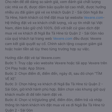
Cho nên để dễ dàng so sánh giá, xem đánh giá chất lượng
các nhà xe đi, được đảm bảo quyền lợi cao nhất, được hưởng
nhiều ưu đãi giảm giá vé xe khách Quận 2 - Sài Gòn Ngã Ba
Tà Hine, hành khách có thể đặt mua tại website
Vexere.com
-
Hệ thống đặt vé xe khách chất lượng, và uy tín nhất tại Việt
Nam, đảm bảo giữ chỗ 100%. Đối với bất cứ giao dịch đặt
mua vé xe khách đi Ngã Ba Tà Hine từ Quận 2 - Sài Gòn nào
của quý khách tại trang web
Vexere.com
đều được Vexere
cam kết giải quyết sự cố. Chính sách tặng coupon giảm giá
hoặc hoàn tiền sẽ tùy theo từng trường hợp sự việc.
Hướng dẫn đặt vé tại Vexere.com:
Bước 1: Truy cập vào website Vexere hoặc tải app Vexere trên
CH Play hoặc App Store.
Bước 2: Chọn điểm đi, điểm đến, ngày đi, sau đó chọn “TÌM
VÉ XE”.
Bước 3: Chọn hãng xe khách đi Ngã Ba Tà Hine từ Quận 2 -
Sài Gòn, giờ khởi hành phù hợp. Bấm chọn vào khung giờ quý
khách muốn đi để tiến hành đặt vé.
Bước 4: Chọn vị trí/giường ghế, điểm đón, điểm trả và nhập
thông tin hành khách khi đặt mua vé xe đi Ngã Ba Tà Hine từ
Quận 2 - Sài Gòn