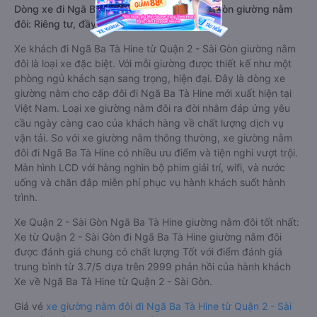
Dòng xe đi Ngã Ba Tà Hine từ Quận 2 - Sài Gòn giường nằm
đôi: Riêng tư, đầy đủ tiện nghi
Xe khách đi Ngã Ba Tà Hine từ Quận 2 - Sài Gòn giường nằm
đôi là loại xe đặc biệt. Với mỗi giường được thiết kế như một
phòng ngủ khách sạn sang trọng, hiện đại. Đây là dòng xe
giường nằm cho cặp đôi đi Ngã Ba Tà Hine mới xuất hiện tại
Việt Nam. Loại xe giường nằm đôi ra đời nhằm đáp ứng yêu
cầu ngày càng cao của khách hàng về chất lượng dịch vụ
vận tải. So với xe giường nằm thông thường, xe giường nằm
đôi đi Ngã Ba Tà Hine có nhiều ưu điểm và tiện nghi vượt trội.
Màn hình LCD với hàng nghìn bộ phim giải trí, wifi, và nước
uống và chăn đắp miễn phí phục vụ hành khách suốt hành
trình.
Xe Quận 2 - Sài Gòn Ngã Ba Tà Hine giường nằm đôi tốt nhất:
Xe từ Quận 2 - Sài Gòn đi Ngã Ba Tà Hine giường nằm đôi
được đánh giá chung có chất lượng Tốt với điểm đánh giá
trung bình từ 3.7/5 dựa trên 2999 phản hồi của hành khách
Xe về Ngã Ba Tà Hine từ Quận 2 - Sài Gòn.
Giá vé
xe giường nằm đôi đi Ngã Ba Tà Hine từ Quận 2 - Sài