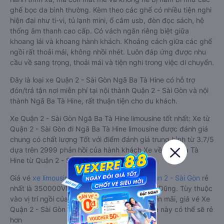
ghế bọc da bình thường. Kèm theo các ghế có nhiều tiện nghi
hiện đại như ti-vi, tủ lạnh mini, ổ cắm usb, đèn đọc sách, hệ
thống âm thanh cao cấp. Có vách ngăn riêng biệt giữa
khoang lái và khoang hành khách. Khoảng cách giữa các ghế
ngồi rất thoải mái, không nhồi nhét. Luôn đáp ứng được nhu
cầu về sang trọng, thoải mái và tiện nghi trong việc di chuyển.
Đây là loại xe Quận 2 - Sài Gòn Ngã Ba Tà Hine có hỗ trợ
đón/trả tận nơi miễn phí tại nội thành Quận 2 - Sài Gòn và nội
thành Ngã Ba Tà Hine, rất thuận tiện cho du khách.
Xe Quận 2 - Sài Gòn Ngã Ba Tà Hine limousine tốt nhất: Xe từ
Quận 2 - Sài Gòn đi Ngã Ba Tà Hine limousine được đánh giá
chung có chất lượng Tốt với điểm đánh giá trung bình từ 3.7/5
dựa trên 2999 phản hồi của hành khách Xe về Ngã Ba Tà
Hine từ Quận 2 - Sài Gòn.
Giá vé
xe limousine đi Ngã Ba Tà Hine từ Quận 2 - Sài Gòn
rẻ
nhất là 350000VND của hãng xe Tân Quang Dũng. Tùy thuộc
vào vị trí ngồi của bạn và chương trình khuyến mãi, giá vé Xe
Quận 2 - Sài Gòn đi Ngã Ba Tà Hine limousine này có thể sẽ rẻ
hơn