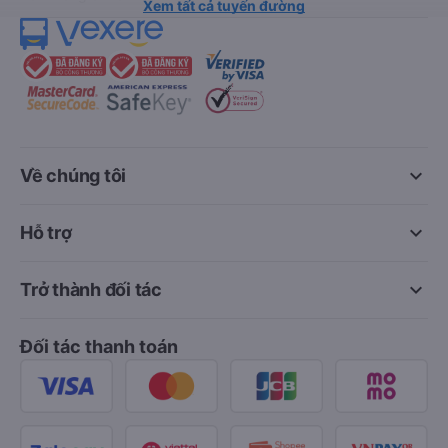
Xem tất cả tuyến đường
keyboard_arrow_down
Về chúng tôi
keyboard_arrow_down
Hỗ trợ
keyboard_arrow_down
Trở thành đối tác
Đối tác thanh toán