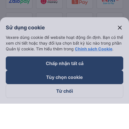
close
Sử dụng cookie
Vexere dùng cookie để website hoạt động ổn định. Bạn có thể
xem chi tiết hoặc thay đổi lựa chọn bất kỳ lúc nào trong phần
Quản lý cookie. Tìm hiểu thêm trong
Chính sách Cookie
.
Chấp nhận tất cả
Tùy chọn cookie
Từ chối
Theo dõi chúng tôi trên
Facebook
Tiktok
Youtube
Công ty TNHH Thương Mại Dịch Vụ Vexere