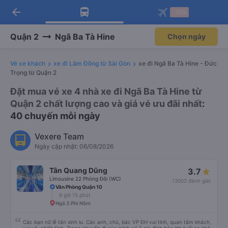
arrow_back
Tải app Vexere ngay!
Tải app Vexere
-30k
Mở app
Mở app
Nhận ưu đãi thành viên độc
-30k/ghế khi đặt vé máy bay qua
quyền
app
Quận 2
Ngã Ba Tà Hine
Chọn ngày
Vé xe khách
xe đi Lâm Đồng từ Sài Gòn
xe đi Ngã Ba Tà Hine - Đức
Trọng từ Quận 2
Đặt mua vé xe 4 nhà xe đi Ngã Ba Tà Hine từ
Quận 2 chất lượng cao và giá vé ưu đãi nhất
:
40 chuyến mỗi ngày
Vexere Team
Ngày cập nhật: 06/08/2026
Tân Quang Dũng
3.7
Limousine 22 Phòng Đôi (WC)
(3002 đánh giá)
Văn Phòng Quận 10
6 giờ 15 phút
Ngã 3 Phi Nôm
Các bạn nữ lễ tân xinh iu. Các anh, chú, bác VP ĐH vui tính, quan tâm khách,