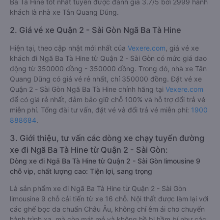
Ba Tà Hine tốt nhất tuyến được đánh giá 3.7/5 bởi 2999 hành
khách là nhà xe Tân Quang Dũng.
2. Giá vé xe Quận 2 - Sài Gòn Ngã Ba Tà Hine
Hiện tại, theo cập nhật mới nhất của
Vexere.com
, giá vé xe
khách đi Ngã Ba Tà Hine từ Quận 2 - Sài Gòn có mức giá dao
động từ 350000 đồng - 350000 đồng. Trong đó, nhà xe Tân
Quang Dũng có giá vé rẻ nhất, chỉ 350000 đồng. Đặt vé xe
Quận 2 - Sài Gòn Ngã Ba Tà Hine chính hãng tại
Vexere.com
để có giá rẻ nhất, đảm bảo giữ chỗ 100% và hỗ trợ đổi trả vé
miễn phí. Tổng đài tư vấn, đặt vé và đổi trả vé miễn phí:
1900
888684
.
3. Giới thiệu, tư vấn các dòng xe chạy tuyến đường
xe đi Ngã Ba Tà Hine từ Quận 2 - Sài Gòn:
Dòng xe đi Ngã Ba Tà Hine từ Quận 2 - Sài Gòn limousine 9
chỗ vip, chất lượng cao: Tiện lợi, sang trọng
Là sản phẩm xe đi Ngã Ba Tà Hine từ Quận 2 - Sài Gòn
limousine 9 chỗ cải tiến từ xe 16 chỗ. Nội thất được làm lại với
các ghế bọc da chuẩn Châu Âu, không chỉ êm ái cho chuyến
hành trình xa, mà còn mát mẻ và không hề bị hầm bí như các