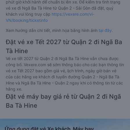
phút giờ khởi hành để chuẩn bị lên xe. Để kiểm tra tình trạng
vé xe đi Ngã Ba Tà Hine từ Quận 2 - Sài Gòn đã đặt, quý
khách vui lòng truy cập
https://vexere.com/vi-
VN/booking/ticketinfo
Xem hướng dẫn chi tiết, minh họa bằng hình ảnh
tại đây.
Đặt vé xe Tết 2027 từ Quận 2 đi Ngã Ba
Tà Hine
Vé xe tết 2027 từ Quận 2 đi Ngã Ba Tà Hine vẫn chưa được
công bố. Vexere.com sẽ sớm thông báo cho các bạn thông tin
vé xe Tết 2027 bao gồm giá vé, lịch trình, ngày giờ bán vé
của các hãng xe khách đi tuyến đường Quận 2 - Ngã Ba Tà
Hine và Ngã Ba Tà Hine - Quận 2 ngay khi có thông tin từ các
hãng xe.
Đặt vé máy bay giá rẻ từ Quận 2 đi Ngã
Ba Tà Hine
Ứng dụng đặt vé Xe khách, Máy bay,