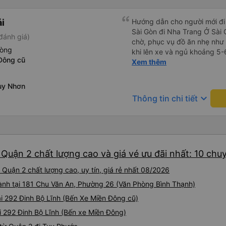
còn có bánh nước, khăn lạnh.
chuẩn bị thêm khăn lạnh ở t
ải
Hướng dẫn cho người mới đi 
của nhà xe nha.
Sài Gòn đi Nha Trang Ở Sài
đánh giá)
chờ, phục vụ đồ ăn nhẹ như 
hòng
khi lên xe và ngủ khoảng 5-
Đông cũ
Ở Nha Trang, các hãng xe có
Xem thêm
nhiên bạn phải đặt trước với
hãng xe gọi điện xác nhận vé
uy Nhơn
Nha Trang, bạn liên hệ với 
keyboard_arrow_down
Thông tin chi tiết
Translate và đưa cho họ đọc
Bạn không nên tin những ng
bên ngoài. Nói về chất lượng
theo kiểu cabin với thiết kế
vệ sinh hoặc có (tùy loại xe
Quận 2 chất lượng cao và giá vé ưu đãi nhất: 10 chu
22 cabin thay vì xe 32 cabin
hết tài xế đều lớn tuổi nên 
Quận 2 chất lượng cao, uy tín, giá rẻ nhất 08/2026
dụng Google Dịch để giao ti
này sẽ giúp ích cho bạn khi 
 hành tại 181 Chu Văn An, Phường 26 (Văn Phòng Bình Thạnh)
tại 292 Đinh Bộ Lĩnh (Bến Xe Miền Đông cũ)
i 292 Đinh Bộ Lĩnh (Bến xe Miền Đông)