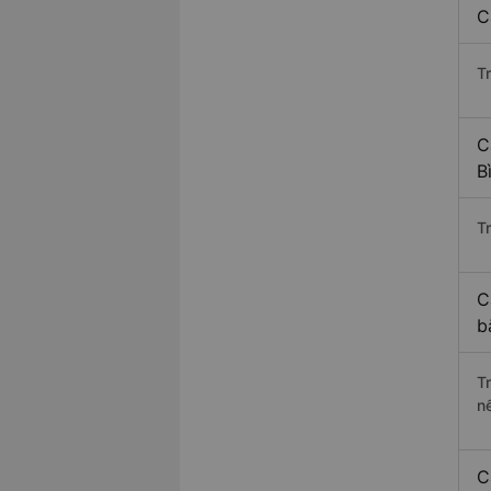
C
T
C
B
Tr
C
b
T
n
C