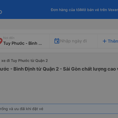
Đơn hàng của tôi
Mở bán vé trên Vexe
fo
Nơi đến
add
Nhập ngày đi
Thêm
xe đi Tuy Phước từ Quận 2
ước - Bình Định từ Quận 2 - Sài Gòn chất lượng cao v
rống và ưu đãi khi đặt vé