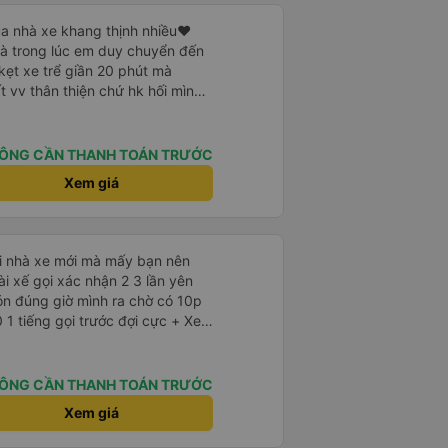
a nhà xe khang thịnh nhiều❤️
mà trong lúc em duy chuyển đến
kẹt xe trể giần 20 phút mà
t vv thân thiện chứ hk hối mình
 riêng tư và đầy đầy đủ tiện nghi
ơn xe dùng tới 3 trạm dùng chân
ÔNG CẦN THANH TOÁN TRƯỚC
 ở cây xăng .và 1 trạm. Dùng
Xem giá
ng ở cây xăng để xe nộp nhiên
 nhà wc của cây xăng nhà xe này
 có mùi khó chiệu như những trạm
ới nhà xe mới mà mấy bạn nên
ón đúng giờ mình ra chờ có 10p
 tiếng gọi trước đợi cực + Xe
n mạnh hơn🥰
à cực kỳ ưng mền gối trên xe luôn
da nằm đau cả cổ mà đây gối này
 lông êm cực. + Giường
ÔNG CẦN THANH TOÁN TRƯỚC
p ở trên không bị vướng chân
Xem giá
 trợ
 nhàn luôn nha + Trên xe