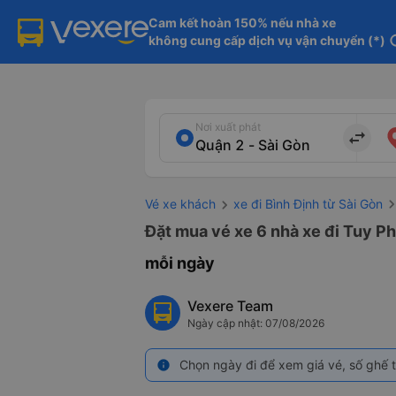
Cam kết hoàn 150% nếu nhà xe

không cung cấp dịch vụ vận chuyển (*)
in
Nơi xuất phát
import_export
Vé xe khách
xe đi Bình Định từ Sài Gòn
Đặt mua vé xe 6 nhà xe đi Tuy Ph
mỗi ngày
Vexere Team
Ngày cập nhật: 07/08/2026
Chọn ngày đi để xem giá vé, số ghế t
info