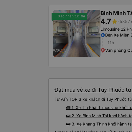
Bình Minh T
Xác nhận tức thì
4.7
star
(5857 
Limousine 22 P
Bến Xe Miền 
11h
Văn phòng Q
Đặt mua vé xe đi Tuy Phước từ 
Tư vấn TOP 3 xe khách đi Tuy Phước từ 
🚌 1. Xe Tín Phát Limousine khởi
🚌 2. Xe Bình Minh Tải khởi hành 
🚌 3. Xe Khang Thịnh khởi hành tạ