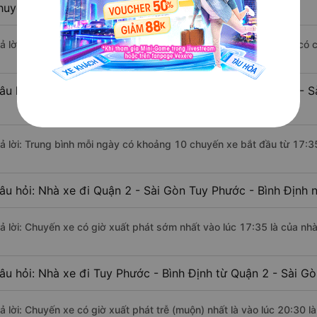
huyển bằng xe khách?
rả lời: Đoạn đường đi Tuy Phước - Bình Định từ Quận 2 - Sài Gòn có
âu hỏi: Mỗi ngày có bao nhiêu chuyến xe khách Quận 2 - S
rả lời: Trung bình mỗi ngày có khoảng 10 chuyến xe bắt đầu từ 17:3
âu hỏi: Nhà xe đi Quận 2 - Sài Gòn Tuy Phước - Bình Định 
rả lời: Chuyến xe có giờ xuất phát sớm nhất vào lúc 17:35 là của nhà
âu hỏi: Nhà xe đi Tuy Phước - Bình Định từ Quận 2 - Sài Gò
rả lời: Chuyến xe có giờ xuất phát trễ (muộn) nhất là vào lúc 20:30 l