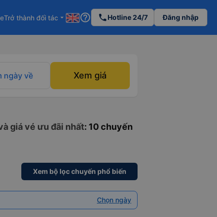
help_outline
phone
Hotline 24/7
Đăng nhập
re
Trở thành đối tác
arrow_drop_down
Xem giá
 ngày về
à giá vé ưu đãi nhất
: 10 chuyến
Xem bộ lọc chuyến phổ biến
Chọn ngày