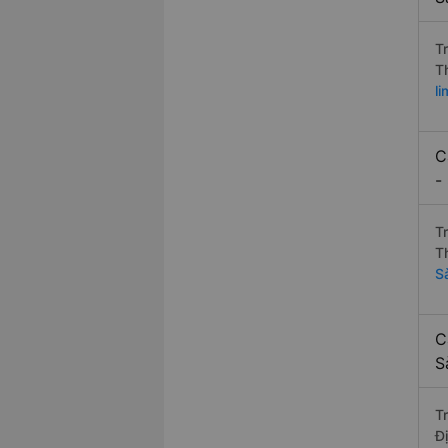
T
T
l
C
-
T
T
S
C
S
T
Đ