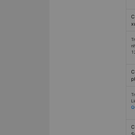
C
x
T
n
1
C
p
T
L
Q
C
S