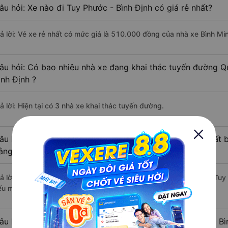
âu hỏi: Xe nào đi Tuy Phước - Bình Định có giá rẻ nhất?
rả lời: Vé xe rẻ nhất có mức giá là 510.000 đồng của nhà xe Bình Min
âu hỏi: Có bao nhiêu nhà xe đang khai thác tuyến đường Q
ình Định ?
ả lời: Hiện tại có 3 nhà xe khai thác tuyến đường.
âu hỏi: Từ Quận 2 - Sài Gòn đi Tuy Phước - Bình Định mất b
ằng xe khách?
rả lời: Thời gian di chuyển bằng xe khách từ Quận 2 - Sài Gòn đi Tuy
ếu mật độ giao thông thuận lợi.
âu hỏi: Khoảng cách từ Quận 2 - Sài Gòn đi Tuy Phước - Bì