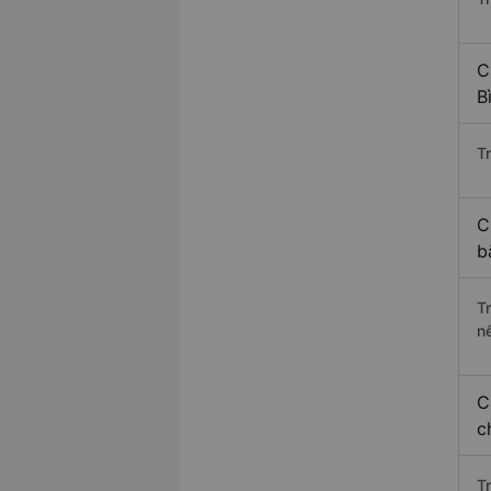
C
B
Tr
C
b
T
n
C
c
T