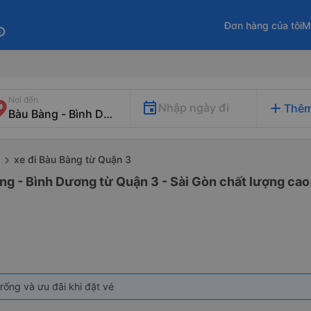
Đơn hàng của tôi
M
fo
Nơi đến
add
Nhập ngày đi
Thêm
xe đi Bàu Bàng từ Quận 3
ng - Bình Dương từ Quận 3 - Sài Gòn chất lượng cao 
rống và ưu đãi khi đặt vé