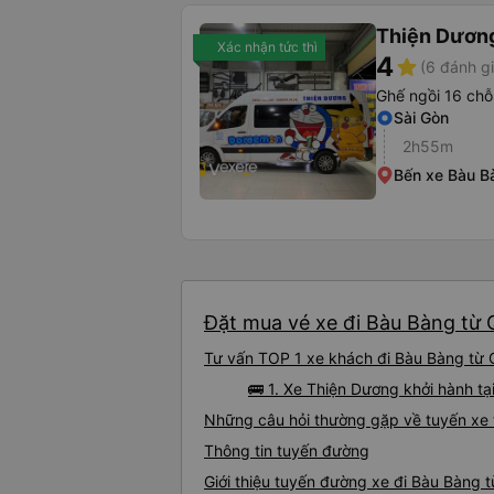
Thiện Dươn
Xác nhận tức thì
4
star
(6 đánh gi
Ghế ngồi 16 chỗ
Sài Gòn
2h55m
Bến xe Bàu B
Đặt mua vé xe đi Bàu Bàng từ Q
Tư vấn TOP 1 xe khách đi Bàu Bàng từ Q
🚌 1. Xe Thiện Dương khởi hành t
Những câu hỏi thường gặp về tuyến xe 
Thông tin tuyến đường
Giới thiệu tuyến đường xe đi Bàu Bàng 