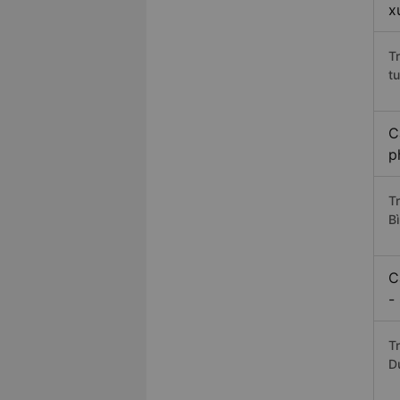
x
T
t
C
p
T
B
C
-
Tr
D