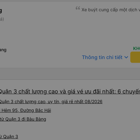
g
Xe buýt cung cấp một dịch v
á)
KH
àng
keyboard_arrow_down
Thông tin chi tiết
uận 3 chất lượng cao và giá vé ưu đãi nhất: 6 chuyế
uận 3 chất lượng cao, uy tín, giá rẻ nhất 08/2026
ại Hẻm 95, Đường Bắc Hải
từ Quận 3 đi Bàu Bàng
từ Quận 3