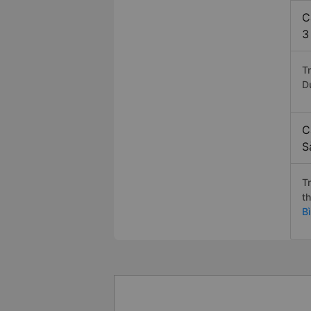
C
3
T
D
C
S
T
t
B