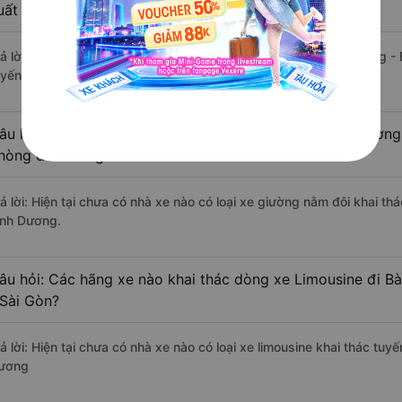
uất sắc, cao cấp nhất?
rả lời: Tạm thời chưa đủ review để đánh giá có nhà xe đi Bàu Bàng -
uyến đường này có chất lượng xuất sắc.
âu hỏi: Có loại xe Quận 3 - Sài Gòn Bàu Bàng - Bình Dương
hòng đôi không?
rả lời: Hiện tại chưa có nhà xe nào có loại xe giường nằm đôi khai th
ình Dương.
âu hỏi: Các hãng xe nào khai thác dòng xe Limousine đi B
 Sài Gòn?
ả lời: Hiện tại chưa có nhà xe nào có loại xe limousine khai thác tuy
ương