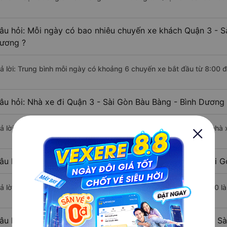
âu hỏi: Mỗi ngày có bao nhiêu chuyến xe khách Quận 3 - S
ương ?
rả lời: Trung bình mỗi ngày có khoảng 6 chuyến xe bắt đầu từ 8:00 
âu hỏi: Nhà xe đi Quận 3 - Sài Gòn Bàu Bàng - Bình Dương
rả lời: Chuyến xe có giờ xuất phát sớm nhất vào lúc 8:00 là của nhà
âu hỏi: Nhà xe đi Bàu Bàng - Bình Dương từ Quận 3 - Sài G
rả lời: Chuyến xe có giờ xuất phát trễ (muộn) nhất là vào lúc 12:20 
âu hỏi: Review xe đi Bàu Bàng - Bình Dương từ Quận 3 - Sà