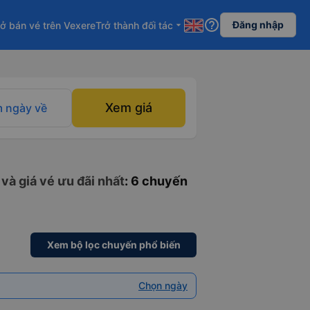
help_outline
Đăng nhập
ở bán vé trên Vexere
Trở thành đối tác
arrow_drop_down
Xem giá
 ngày về
và giá vé ưu đãi nhất
: 6 chuyến
Xem bộ lọc chuyến phổ biến
Chọn ngày