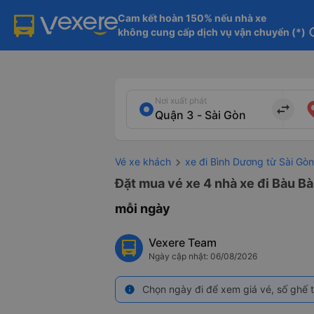
Cam kết hoàn 150% nếu nhà xe

không cung cấp dịch vụ vận chuyển (*)
in
Nơi xuất phát
import_export
Vé xe khách
xe đi Bình Dương từ Sài Gòn
Đặt mua vé xe 4 nhà xe đi Bàu Bà
mỗi ngày
Vexere Team
Ngày cập nhật: 06/08/2026
Chọn ngày đi để xem giá vé, số ghế t
info