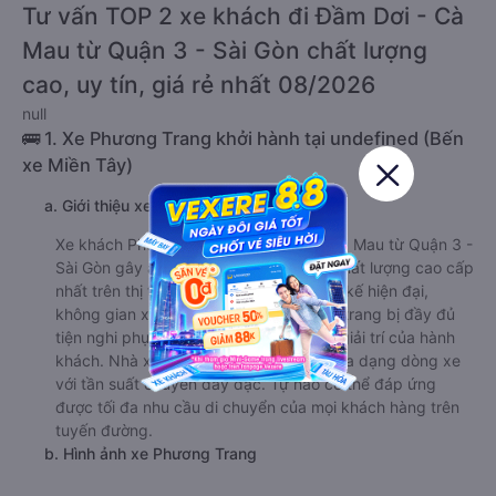
Tư vấn TOP 2 xe khách đi Đầm Dơi - Cà
Mau từ Quận 3 - Sài Gòn chất lượng
cao, uy tín, giá rẻ nhất 08/2026
null
🚌 1. Xe Phương Trang khởi hành tại undefined (Bến
xe Miền Tây)
a. Giới thiệu xe Phương Trang
Xe khách Phương Trang đi Đầm Dơi - Cà Mau từ Quận 3 -
Sài Gòn gây ấn tượng với hệ thống xe chất lượng cao cấp
nhất trên thị trường. Nội thất được thiết kế hiện đại,
không gian xe rộng rãi, thoải mái, được trang bị đầy đủ
tiện nghi phục vụ nhu cầu nghỉ ngơi và giải trí của hành
khách. Nhà xe Phương Trang phục vụ đa dạng dòng xe
với tần suất chuyến dày đặc. Tự hào có thể đáp ứng
được tối đa nhu cầu di chuyển của mọi khách hàng trên
tuyến đường.
b. Hình ảnh xe Phương Trang