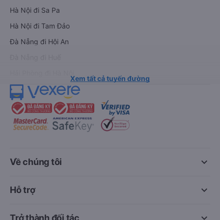
Hà Nội đi Sa Pa
Hà Nội đi Tam Đảo
Đà Nẵng đi Hội An
Đà Nẵng đi Huế
Hải Phòng đi Hà Nội
Xem tất cả tuyến đường
keyboard_arrow_down
Về chúng tôi
keyboard_arrow_down
Hỗ trợ
keyboard_arrow_down
Trở thành đối tác