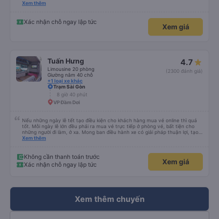
please display the Wi-Fi password clearly inside the cabin for convenience. I
Xem thêm
would definitely ride with them again! -------------- ​ Xe chất lượng tốt và
tài xế lái xe rất an toàn. Để dịch vụ hoàn hảo hơn, tôi góp ý nhà xe nên có
quy định rõ ràng về việc giữ im lặng (tắt âm thanh điện thoại) vào ban đêm
Xác nhận chỗ ngay lập tức
Xem giá
để tránh làm phiền hành khách khác ngủ. Ngoài ra, nhà xe nên dán sẵn mật
khẩu Wi-Fi trong xe để hành khách dễ dàng sử dụng. Tôi vẫn sẽ tiếp tục ủng
hộ nhà xe trong tương lai!
Tuấn Hưng
4.7
Limousine 20 phòng
(2300 đánh giá)
Giường nằm 40 chỗ
+1 loại xe khác
Trạm Sài Gòn
8 giờ 40 phút
VP Đầm Dơi
Nếu những ngày lễ tết tạo điều kiện cho khách hàng mua vé online thì quá
tốt. Mỗi ngày lễ lớn đều phải ra mua vé trực tiếp ở phòng vé, bất tiện cho
những người đi làm, ở xa. Mong ban điều hành xe có giải pháp thuận lợi, tạo
điều kiện cho khách hàng mua vé online (chuyển khoản khi mua vé). Kính
Xem thêm
chúc nhà xe làm ăn phát đạt.
Không cần thanh toán trước
Xem giá
Xác nhận chỗ ngay lập tức
Xem thêm chuyến