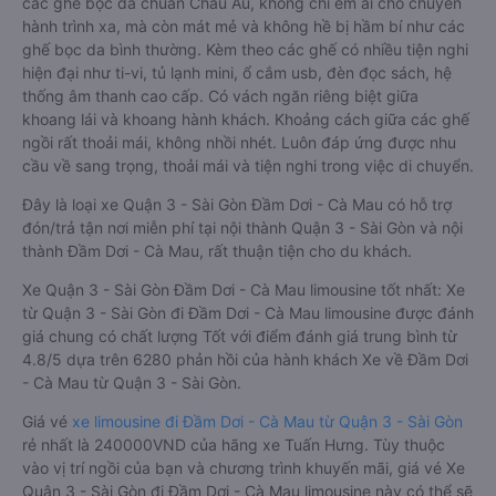
các ghế bọc da chuẩn Châu Âu, không chỉ êm ái cho chuyến
hành trình xa, mà còn mát mẻ và không hề bị hầm bí như các
ghế bọc da bình thường. Kèm theo các ghế có nhiều tiện nghi
hiện đại như ti-vi, tủ lạnh mini, ổ cắm usb, đèn đọc sách, hệ
thống âm thanh cao cấp. Có vách ngăn riêng biệt giữa
khoang lái và khoang hành khách. Khoảng cách giữa các ghế
ngồi rất thoải mái, không nhồi nhét. Luôn đáp ứng được nhu
cầu về sang trọng, thoải mái và tiện nghi trong việc di chuyển.
Đây là loại xe Quận 3 - Sài Gòn Đầm Dơi - Cà Mau có hỗ trợ
đón/trả tận nơi miễn phí tại nội thành Quận 3 - Sài Gòn và nội
thành Đầm Dơi - Cà Mau, rất thuận tiện cho du khách.
Xe Quận 3 - Sài Gòn Đầm Dơi - Cà Mau limousine tốt nhất: Xe
từ Quận 3 - Sài Gòn đi Đầm Dơi - Cà Mau limousine được đánh
giá chung có chất lượng Tốt với điểm đánh giá trung bình từ
4.8/5 dựa trên 6280 phản hồi của hành khách Xe về Đầm Dơi
- Cà Mau từ Quận 3 - Sài Gòn.
Giá vé
xe limousine đi Đầm Dơi - Cà Mau từ Quận 3 - Sài Gòn
rẻ nhất là 240000VND của hãng xe Tuấn Hưng. Tùy thuộc
vào vị trí ngồi của bạn và chương trình khuyến mãi, giá vé Xe
Quận 3 - Sài Gòn đi Đầm Dơi - Cà Mau limousine này có thể sẽ