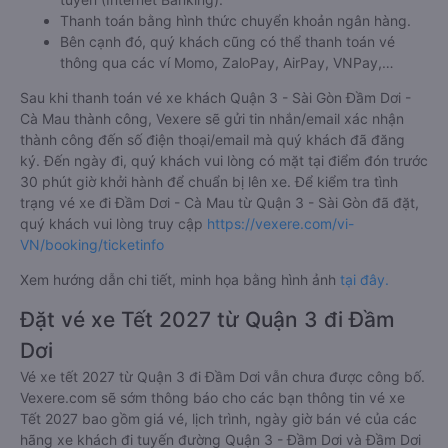
Thanh toán bằng hình thức chuyển khoản ngân hàng.
Bên cạnh đó, quý khách cũng có thể thanh toán vé
thông qua các ví Momo, ZaloPay, AirPay, VNPay,…
Sau khi thanh toán vé xe khách Quận 3 - Sài Gòn Đầm Dơi -
Cà Mau thành công, Vexere sẽ gửi tin nhắn/email xác nhận
thành công đến số điện thoại/email mà quý khách đã đăng
ký. Đến ngày đi, quý khách vui lòng có mặt tại điểm đón trước
30 phút giờ khởi hành để chuẩn bị lên xe. Để kiểm tra tình
trạng vé xe đi Đầm Dơi - Cà Mau từ Quận 3 - Sài Gòn đã đặt,
quý khách vui lòng truy cập
https://vexere.com/vi-
VN/booking/ticketinfo
Xem hướng dẫn chi tiết, minh họa bằng hình ảnh
tại đây.
Đặt vé xe Tết 2027 từ Quận 3 đi Đầm
Dơi
Vé xe tết 2027 từ Quận 3 đi Đầm Dơi vẫn chưa được công bố.
Vexere.com sẽ sớm thông báo cho các bạn thông tin vé xe
Tết 2027 bao gồm giá vé, lịch trình, ngày giờ bán vé của các
hãng xe khách đi tuyến đường Quận 3 - Đầm Dơi và Đầm Dơi