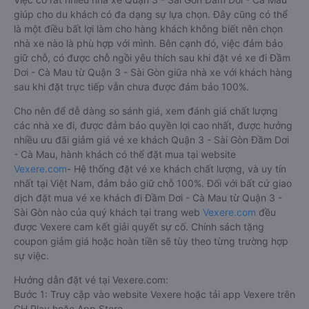
giúp cho du khách có đa dạng sự lựa chọn. Đây cũng có thể
là một điều bất lợi làm cho hàng khách không biết nên chọn
nhà xe nào là phù hợp với mình. Bên cạnh đó, việc đảm bảo
giữ chỗ, có được chỗ ngồi yêu thích sau khi đặt vé xe đi Đầm
Dơi - Cà Mau từ Quận 3 - Sài Gòn giữa nhà xe với khách hàng
sau khi đặt trực tiếp vẫn chưa được đảm bảo 100%.
Cho nên để dễ dàng so sánh giá, xem đánh giá chất lượng
các nhà xe đi, được đảm bảo quyền lợi cao nhất, được hưởng
nhiều ưu đãi giảm giá vé xe khách Quận 3 - Sài Gòn Đầm Dơi
- Cà Mau, hành khách có thể đặt mua tại website
Vexere.com
- Hệ thống đặt vé xe khách chất lượng, và uy tín
nhất tại Việt Nam, đảm bảo giữ chỗ 100%. Đối với bất cứ giao
dịch đặt mua vé xe khách đi Đầm Dơi - Cà Mau từ Quận 3 -
Sài Gòn nào của quý khách tại trang web
Vexere.com
đều
được Vexere cam kết giải quyết sự cố. Chính sách tặng
coupon giảm giá hoặc hoàn tiền sẽ tùy theo từng trường hợp
sự việc.
Hướng dẫn đặt vé tại Vexere.com:
Bước 1: Truy cập vào website Vexere hoặc tải app Vexere trên
CH Play hoặc App Store.