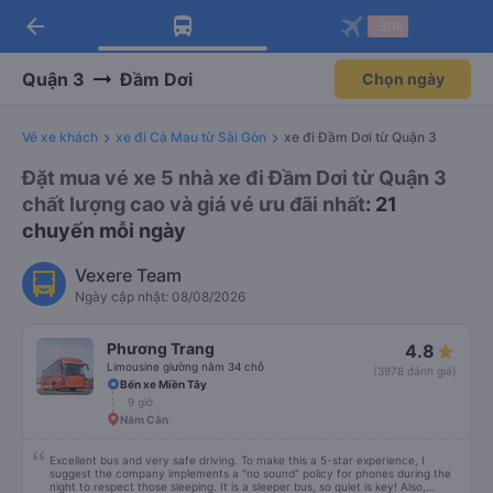
arrow_back
Tải app Vexere ngay!
Tải app Vexere
-30k
Mở app
Mở app
Nhận ưu đãi thành viên độc
-30k/ghế khi đặt vé máy bay qua
quyền
app
Quận 3
Đầm Dơi
Chọn ngày
Vé xe khách
xe đi Cà Mau từ Sài Gòn
xe đi Đầm Dơi từ Quận 3
Đặt mua vé xe 5 nhà xe đi Đầm Dơi từ Quận 3
chất lượng cao và giá vé ưu đãi nhất
: 21
chuyến mỗi ngày
Vexere Team
Ngày cập nhật: 08/08/2026
Phương Trang
4.8
Limousine giường nằm 34 chỗ
(3978 đánh giá)
Bến xe Miền Tây
9 giờ
Năm Căn
Excellent bus and very safe driving. To make this a 5-star experience, I
suggest the company implements a "no sound" policy for phones during the
night to respect those sleeping. It is a sleeper bus, so quiet is key! Also,