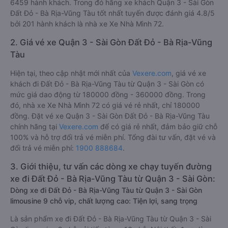
6459 hành khách. Trong đó hãng xe khách Quận 3 - Sài Gòn
Đất Đỏ - Bà Rịa-Vũng Tàu tốt nhất tuyến được đánh giá 4.8/5
bởi 201 hành khách là nhà xe Xe Nhà Mình 72.
2. Giá vé xe Quận 3 - Sài Gòn Đất Đỏ - Bà Rịa-Vũng
Tàu
Hiện tại, theo cập nhật mới nhất của
Vexere.com
, giá vé xe
khách đi Đất Đỏ - Bà Rịa-Vũng Tàu từ Quận 3 - Sài Gòn có
mức giá dao động từ 180000 đồng - 360000 đồng. Trong
đó, nhà xe Xe Nhà Mình 72 có giá vé rẻ nhất, chỉ 180000
đồng. Đặt vé xe Quận 3 - Sài Gòn Đất Đỏ - Bà Rịa-Vũng Tàu
chính hãng tại
Vexere.com
để có giá rẻ nhất, đảm bảo giữ chỗ
100% và hỗ trợ đổi trả vé miễn phí. Tổng đài tư vấn, đặt vé và
đổi trả vé miễn phí:
1900 888684
.
3. Giới thiệu, tư vấn các dòng xe chạy tuyến đường
xe đi Đất Đỏ - Bà Rịa-Vũng Tàu từ Quận 3 - Sài Gòn:
Dòng xe đi Đất Đỏ - Bà Rịa-Vũng Tàu từ Quận 3 - Sài Gòn
limousine 9 chỗ vip, chất lượng cao: Tiện lợi, sang trọng
Là sản phẩm xe đi Đất Đỏ - Bà Rịa-Vũng Tàu từ Quận 3 - Sài