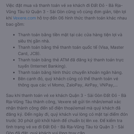
Việc đặt mua và thanh toán vé xe khách đi Đất Đỏ - Bà Rịa-
Vũng Tàu từ Quận 3 - Sài Gòn cũng vô cùng đơn giản, tiện lợi
khi
Vexere.com
hỗ trợ đến 06 hình thức thanh toán khác nhau
bao gồm:
Thanh toán bằng tiền mặt tại các cửa hàng tiện lợi và
siêu thị gần nhà.
Thanh toán bằng thẻ thanh toán quốc tế (Visa, Master
Card, JCB).
Thanh toán bằng thẻ ATM đã đăng ký thanh toán trực
tuyến (Internet Banking).
Thanh toán bằng hình thức chuyển khoản ngân hàng.
Bên cạnh đó, quý khách cũng có thể thanh toán vé
thông qua các ví Momo, ZaloPay, AirPay, VNPay,…
Sau khi thanh toán vé xe khách Quận 3 - Sài Gòn Đất Đỏ - Bà
Rịa-Vũng Tàu thành công, Vexere sẽ gửi tin nhắn/email xác
nhận thành công đến số điện thoại/email mà quý khách đã
đăng ký. Đến ngày đi, quý khách vui lòng có mặt tại điểm đón
trước 30 phút giờ khởi hành để chuẩn bị lên xe. Để kiểm tra
tình trạng vé xe đi Đất Đỏ - Bà Rịa-Vũng Tàu từ Quận 3 - Sài
Gòn đã đặt, quý khách vui lòng truy cập