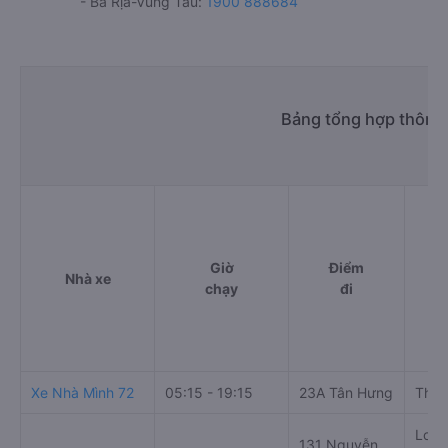
- Bà Rịa-Vũng Tàu:
1900 888684
Bảng tổng hợp thông 
Giờ
Điểm
Nhà xe
chạy
đi
Xe Nhà Mình 72
05:15 - 19:15
23A Tân Hưng
Thị 
Long
131 Nguyễn