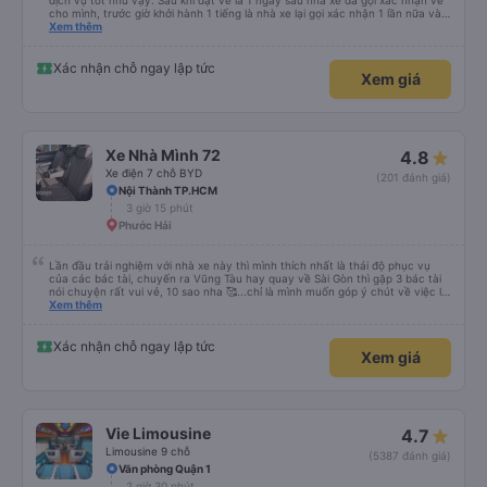
dịch vụ tốt như vậy. Sau khi đặt vé là 1 ngày sau nhà xe đã gọi xác nhận vé
cho mình, trước giờ khởi hành 1 tiếng là nhà xe lại gọi xác nhận 1 lần nữa và
cung cấp số đt của bác tài và số xe. Dịch vụ tốt, xe sạch sẽ và bác tài chạy
Xem thêm
rất êm.
Xác nhận chỗ ngay lập tức
Xem giá
Xe Nhà Mình 72
4.8
Xe điện 7 chỗ BYD
(201 đánh giá)
Nội Thành TP.HCM
3 giờ 15 phút
Phước Hải
Lần đầu trải nghiệm với nhà xe này thì mình thích nhất là thái độ phục vụ
của các bác tài, chuyến ra Vũng Tàu hay quay về Sài Gòn thì gặp 3 bác tài
nói chuyện rất vui vẻ, 10 sao nha 🥰...chỉ là mình muốn góp ý chút về việc lái
xe, mặc dù mình nghĩ chắc mấy bác tài cũng thuộc dạng vững tay lái nên
Xem thêm
việc chạy nhanh và lách xe cũng ok nhg ko khỏi làm mình ngồi trên xe cũng
có cảm giác bất an vì tốc độ. Nhg cho dù là vì lý do giờ giấc bên nhà xe hay
là gì thì mình cũng mong các bác tài luôn cẩn thận vì sự an toàn của bản
Xác nhận chỗ ngay lập tức
Xem giá
thân và nhg hành khách trên xe là ok, lần sau có dịp mình sẽ tiếp tục ủng hộ
nhà xe, chúc nhà xe luôn làm ăn phát đạt và luôn giữ vững phong độ phục
vụ này thì chắc chắn sẽ luôn đắc khách 💐💐💐
Vie Limousine
4.7
Limousine 9 chỗ
(5387 đánh giá)
Văn phòng Quận 1
2 giờ 30 phút