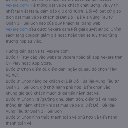
Vexere.com
- Hệ thống đặt vé xe khách chất lượng, và uy tín
nhất tại Việt Nam, đảm bảo giữ chỗ 100%. Đối với bất cứ giao
dịch đặt mua vé xe khách đi Đất Đỏ - Bà Rịa-Vũng Tàu từ
Quận 3 - Sài Gòn nào của quý khách tại trang web
Vexere.com
đều được Vexere cam kết giải quyết sự cố. Chính
sách tặng coupon giảm giá hoặc hoàn tiền sẽ tùy theo từng
trường hợp sự việc.
Hướng dẫn đặt vé tại Vexere.com:
Bước 1: Truy cập vào website Vexere hoặc tải app Vexere trên
CH Play hoặc App Store.
Bước 2: Chọn điểm đi, điểm đến, ngày đi, sau đó chọn “TÌM
VÉ XE”.
Bước 3: Chọn hãng xe khách đi Đất Đỏ - Bà Rịa-Vũng Tàu từ
Quận 3 - Sài Gòn, giờ khởi hành phù hợp. Bấm chọn vào
khung giờ quý khách muốn đi để tiến hành đặt vé.
Bước 4: Chọn vị trí/giường ghế, điểm đón, điểm trả và nhập
thông tin hành khách khi đặt mua vé xe đi Đất Đỏ - Bà Rịa-
Vũng Tàu từ Quận 3 - Sài Gòn
Bước 5: Chọn hình thức thanh toán vé phù hợp và tiến hành
thanh toán vé.