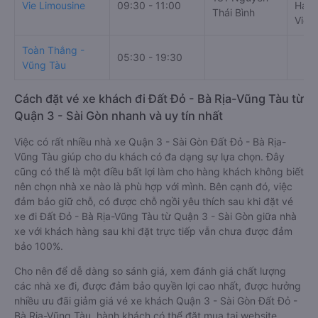
Vie Limousine
09:30 - 11:00
Hải, 
Thái Bình
Viet
Toàn Thắng -
05:30 - 19:30
Vũng Tàu
Cách đặt vé xe khách đi Đất Đỏ - Bà Rịa-Vũng Tàu từ
Quận 3 - Sài Gòn nhanh và uy tín nhất
Việc có rất nhiều nhà xe Quận 3 - Sài Gòn Đất Đỏ - Bà Rịa-
Vũng Tàu giúp cho du khách có đa dạng sự lựa chọn. Đây
cũng có thể là một điều bất lợi làm cho hàng khách không biết
nên chọn nhà xe nào là phù hợp với mình. Bên cạnh đó, việc
đảm bảo giữ chỗ, có được chỗ ngồi yêu thích sau khi đặt vé
xe đi Đất Đỏ - Bà Rịa-Vũng Tàu từ Quận 3 - Sài Gòn giữa nhà
xe với khách hàng sau khi đặt trực tiếp vẫn chưa được đảm
bảo 100%.
Cho nên để dễ dàng so sánh giá, xem đánh giá chất lượng
các nhà xe đi, được đảm bảo quyền lợi cao nhất, được hưởng
nhiều ưu đãi giảm giá vé xe khách Quận 3 - Sài Gòn Đất Đỏ -
Bà Rịa-Vũng Tàu, hành khách có thể đặt mua tại website