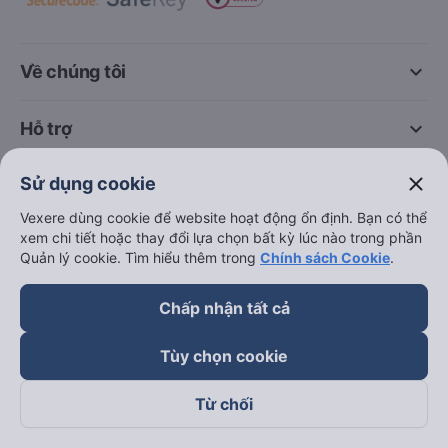
keyboard_arrow_down
Về chúng tôi
keyboard_arrow_down
Hỗ trợ
close
Sử dụng cookie
keyboard_arrow_down
Trở thành đối tác
Vexere dùng cookie để website hoạt động ổn định. Bạn có thể
xem chi tiết hoặc thay đổi lựa chọn bất kỳ lúc nào trong phần
Đối tác thanh toán
Quản lý cookie. Tìm hiểu thêm trong
Chính sách Cookie
.
Chấp nhận tất cả
Tùy chọn cookie
Từ chối