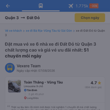
arrow_back
Tải app Vexere ngay!
Tải app Vexere
1.775
k
-30k
Mở app
Mở app
Nhận ưu đãi thành viên độc
-30k/ghế khi đặt vé máy bay qua
quyền
app
Quận 3
Đất Đỏ
Chọn ngày
Vé xe khách
xe đi Bà Rịa-Vũng Tàu từ Sài Gòn
xe đi Đất Đỏ từ Quận
3
Đặt mua vé xe 6 nhà xe đi Đất Đỏ từ Quận 3
chất lượng cao và giá vé ưu đãi nhất
: 51
chuyến mỗi ngày
Vexere Team
Ngày cập nhật: 07/08/2026
Toàn Thắng - Vũng Tàu
4.7
Limousine 9 chỗ
(894 đánh giá)
Tân Bình
2 giờ 45 phút
Long Điền
Thật sự lâu lắm rồi mình mới được trải nghiệm 1 chuyến đi mà chất lượng