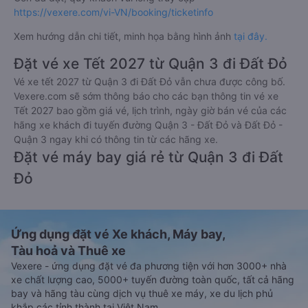
https://vexere.com/vi-VN/booking/ticketinfo
Xem hướng dẫn chi tiết, minh họa bằng hình ảnh
tại đây.
Đặt vé xe Tết 2027 từ Quận 3 đi Đất Đỏ
Vé xe tết 2027 từ Quận 3 đi Đất Đỏ vẫn chưa được công bố.
Vexere.com sẽ sớm thông báo cho các bạn thông tin vé xe
Tết 2027 bao gồm giá vé, lịch trình, ngày giờ bán vé của các
hãng xe khách đi tuyến đường Quận 3 - Đất Đỏ và Đất Đỏ -
Quận 3 ngay khi có thông tin từ các hãng xe.
Đặt vé máy bay giá rẻ từ Quận 3 đi Đất
Đỏ
Ứng dụng đặt vé Xe khách, Máy bay,
Tàu hoả và Thuê xe
Vexere - ứng dụng đặt vé đa phương tiện với hơn 3000+ nhà
xe chất lượng cao, 5000+ tuyến đường toàn quốc, tất cả hãng
bay và hãng tàu cùng dịch vụ thuê xe máy, xe du lịch phủ
khắp các tỉnh thành tại Việt Nam.