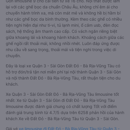
Gòn limousine 9 chỗ cải tiến từ xe 16 chỗ. Nội thất được làm
lại với các ghế bọc da chuẩn Châu Âu, không chỉ êm ái cho
chuyến hành trình xa, mà còn mát mẻ và không hề bị hầm bí
như các ghế bọc da bình thường. Kèm theo các ghế có nhiều
tiện nghi hiện đại như ti-vi, tủ lạnh mini, ổ cắm usb, đèn đọc
sách, hệ thống âm thanh cao cấp. Có vách ngăn riêng biệt
giữa khoang lái và khoang hành khách. Khoảng cách giữa các
ghế ngồi rất thoải mái, không nhồi nhét. Luôn đáp ứng được
nhu cầu về sang trọng, thoải mái và tiện nghi trong việc di
chuyển.
Đây là loại xe Quận 3 - Sài Gòn Đất Đỏ - Bà Rịa-Vũng Tàu có
hỗ trợ đón/trả tận nơi miễn phí tại nội thành Quận 3 - Sài Gòn
và nội thành Đất Đỏ - Bà Rịa-Vũng Tàu, rất thuận tiện cho du
khách.
Xe Quận 3 - Sài Gòn Đất Đỏ - Bà Rịa-Vũng Tàu limousine tốt
nhất: Xe từ Quận 3 - Sài Gòn đi Đất Đỏ - Bà Rịa-Vũng Tàu
limousine được đánh giá chung có chất lượng Tốt với điểm
đánh giá trung bình từ 4.7/5 dựa trên 6258 phản hồi của hành
khách Xe về Đất Đỏ - Bà Rịa-Vũng Tàu từ Quận 3 - Sài Gòn.
Giá vé
xe limousine đi Đất Đỏ - Bà Rịa-Vũng Tàu từ Quận 3 -