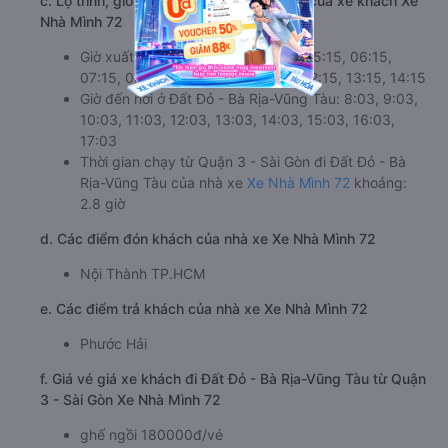
c. Lộ trình, giờ khởi hành và giờ kết thúc của xe khách Xe
Nhà Mình 72
Giờ xuất phát ở Quận 3 - Sài Gòn: 05:15, 06:15,
07:15, 08:15, 09:15, 10:15, 11:15, 12:15, 13:15, 14:15
Giờ đến nơi ở Đất Đỏ - Bà Rịa-Vũng Tàu: 8:03, 9:03,
10:03, 11:03, 12:03, 13:03, 14:03, 15:03, 16:03,
17:03
Thời gian chạy từ Quận 3 - Sài Gòn đi Đất Đỏ - Bà
Rịa-Vũng Tàu của nhà xe
Xe Nhà Mình 72
khoảng:
2.8 giờ
d. Các điểm đón khách của nhà xe Xe Nhà Mình 72
Nội Thành TP.HCM
e. Các điểm trả khách của nhà xe Xe Nhà Mình 72
Phước Hải
f. Giá vé giá xe khách đi Đất Đỏ - Bà Rịa-Vũng Tàu từ Quận
3 - Sài Gòn Xe Nhà Mình 72
ghế ngồi 180000đ/vé