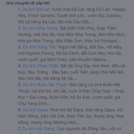
cho chuyến đi sắp tới:
1.
Du lịch Đà Lạt:
Vườn hoa Đà Lạt, làng Cù Lần, Happy
Hills, Fresh Garden, Tuyệt tình cốc, vườn thú Zoodoo,
đồi cỏ hồng Đà Lạt, đồi chè Cầu Đất,...
2.
Du lịch Nha Trang:
Bãi biển Trần Phú, tháp Trầm
Hương, nhà thờ đá, chợ đêm Nha Trang, đảo Hòn Mun,
nhà ga Nha Trang, đảo Điệp Sơn, thác bà Ponagar,...
3.
Du lịch Vũng Tàu:
Ngọn hải đăng, Bãi Sau, Hồ Mây,
mũi Nghinh Phong, hồ Đá Xanh, đồi Con Heo, hòn Bà,
vườn quốc gia Bình Châu, bến thuyền Marina,...
4.
Du lịch Phan Thiết:
Bãi đá Ông Địa, hòn Rơm, đồi cát
bay, Bàu Trắng - Bàu Sen, suối Tiên, làng chài Mũi Né,
đảo Hòn Bà, hải đăng Kê Gà,...
5.
Du lịch Buôn Ma Thuột:
Bảo tàng cà phê Buôn Mê
Thuột, núi Đá Voi, hồ Lắk, cụm 3 thác Dray Sap – Dray
Nur – Gia Long, Buôn Đôn, hồ Ea Kao, vườn quốc gia
Chư Yang Shin,...
6.
Du lịch Sapa:
Nhà thờ đá Sapa, bảo tàng Sapa, núi
Hàm Rồng, bản Cát Cát, thác Tiên Sa, thung lũng Hoa
Hồng, thung lũng Mường Hoa,...
7.
Du lịch Hà Giang:
Cao nguyên đá Đồng Văn, cột cờ