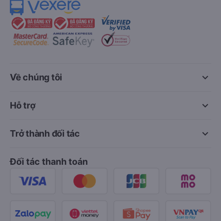
keyboard_arrow_down
Về chúng tôi
keyboard_arrow_down
Hỗ trợ
keyboard_arrow_down
Trở thành đối tác
Đối tác thanh toán