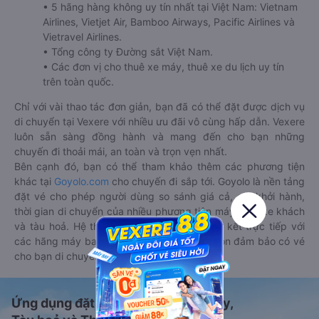
• 5 hãng hàng không uy tín nhất tại Việt Nam: Vietnam
Airlines, Vietjet Air, Bamboo Airways, Pacific Airlines và
Vietravel Airlines.
• Tổng công ty Đường sắt Việt Nam.
• Các đơn vị cho thuê xe máy, thuê xe du lịch uy tín
trên toàn quốc.
Chỉ với vài thao tác đơn giản, bạn đã có thể đặt được dịch vụ
di chuyển tại Vexere với nhiều ưu đãi vô cùng hấp dẫn. Vexere
luôn sẵn sàng đồng hành và mang đến cho bạn những
chuyến đi thoải mái, an toàn và trọn vẹn nhất.
Bên cạnh đó, bạn có thể tham khảo thêm các phương tiện
khác tại
Goyolo.com
cho chuyến đi sắp tới. Goyolo là nền tảng
đặt vé cho phép người dùng so sánh giá cả, giờ khởi hành,
thời gian di chuyển của nhiều phương tiện máy bay, xe khách
và tàu hoả. Hệ thống của Goyolo được liên kết trực tiếp với
các hãng máy bay, xe khách và tàu hoả, luôn đảm bảo có vé
cho bạn di chuyển.
Ứng dụng đặt vé Xe khách, Máy bay,