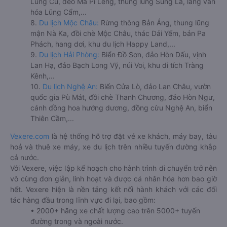
Lũng Cú, đèo Mã Pí Lèng, thung lũng Sủng Là, làng văn
hóa Lũng Cẩm,...
8.
Du lịch Mộc Châu:
Rừng thông Bản Áng, thung lũng
mận Nà Ka, đồi chè Mộc Châu, thác Dải Yếm, bản Pa
Phách, hang dơi, khu du lịch Happy Land,...
9.
Du lịch Hải Phòng:
Biển Đồ Sơn, đảo Hòn Dấu, vịnh
Lan Hạ, đảo Bạch Long Vỹ, núi Voi, khu di tích Tràng
Kênh,...
10.
Du lịch Nghệ An:
Biển Cửa Lò, đảo Lan Châu, vườn
quốc gia Pù Mát, đồi chè Thanh Chương, đảo Hòn Ngư,
cánh đồng hoa hướng dương, đồng cừu Nghệ An, biển
Thiên Cầm,...
Vexere.com
là hệ thống hỗ trợ đặt vé xe khách, máy bay, tàu
hoả và thuê xe máy, xe du lịch trên nhiều tuyến đường khắp
cả nước.
Với Vexere, việc lập kế hoạch cho hành trình di chuyển trở nên
vô cùng đơn giản, linh hoạt và được cá nhân hóa hơn bao giờ
hết. Vexere hiện là nền tảng kết nối hành khách với các đối
tác hàng đầu trong lĩnh vực đi lại, bao gồm:
• 2000+ hãng xe chất lượng cao trên 5000+ tuyến
đường trong và ngoài nước.