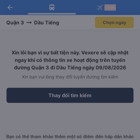
arrow_back
Tải app Vexere ngay!
Tải app Vexere
-30k
Mở app
Mở app
Nhận ưu đãi thành viên độc
-30k/ghế khi đặt vé máy bay qua
quyền
app
Quận 3
Dầu Tiếng
Chọn ngày
Xin lỗi bạn vì sự bất tiện này. Vexere sẽ cập nhật
ngay khi có thông tin xe hoạt động trên tuyến
đường Quận 3 đi Dầu Tiếng ngày 09/08/2026
Xin bạn vui lòng thay đổi tuyến đường tìm kiếm
Thay đổi tìm kiếm
Bạn có thể tham khảo thêm một số điểm đến hấp dẫn khác