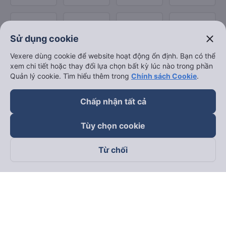
close
Sử dụng cookie
Vexere dùng cookie để website hoạt động ổn định. Bạn có thể
xem chi tiết hoặc thay đổi lựa chọn bất kỳ lúc nào trong phần
Quản lý cookie. Tìm hiểu thêm trong
Chính sách Cookie
.
Chấp nhận tất cả
Tùy chọn cookie
Từ chối
Theo dõi chúng tôi trên
Facebook
Tiktok
Youtube
Công ty TNHH Thương Mại Dịch Vụ Vexere