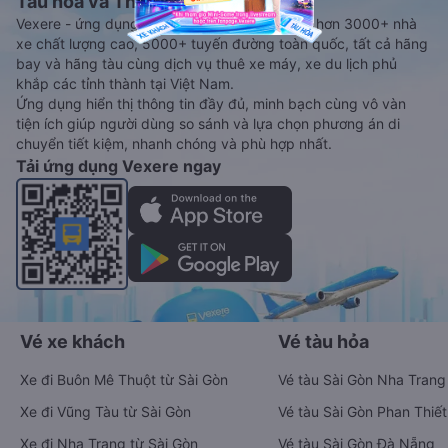
Tàu hoả và Thuê xe
Vexere - ứng dụng đặt vé đa phương tiện với hơn 3000+ nhà
xe chất lượng cao, 5000+ tuyến đường toàn quốc, tất cả hãng
bay và hãng tàu cùng dịch vụ thuê xe máy, xe du lịch phủ
khắp các tỉnh thành tại Việt Nam.
Ứng dụng hiển thị thông tin đầy đủ, minh bạch cùng vô vàn
tiện ích giúp người dùng so sánh và lựa chọn phương án di
chuyển tiết kiệm, nhanh chóng và phù hợp nhất.
Tải ứng dụng Vexere ngay
Vé xe khách
Vé tàu hỏa
Xe đi Buôn Mê Thuột từ Sài Gòn
Vé tàu Sài Gòn Nha Trang
Xe đi Vũng Tàu từ Sài Gòn
Vé tàu Sài Gòn Phan Thiết
Xe đi Nha Trang từ Sài Gòn
Vé tàu Sài Gòn Đà Nẵng