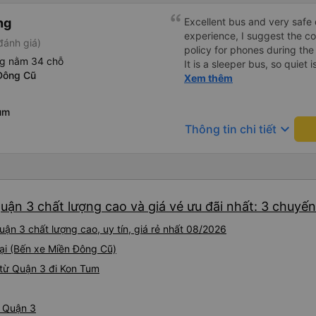
ng
Excellent bus and very safe 
experience, I suggest the 
đánh giá)
policy for phones during the
ng nằm 34 chỗ
It is a sleeper bus, so quiet 
Đông Cũ
Wi-Fi password clearly insid
Xem thêm
would definitely ride with them again! --------
lượng tốt và tài xế lái xe rấ
um
hơn, tôi góp ý nhà xe nên có
keyboard_arrow_down
Thông tin chi tiết
lặng (tắt âm thanh điện tho
phiền hành khách khác ngủ.
mật khẩu Wi-Fi trong xe để
Tôi vẫn sẽ tiếp tục ủng hộ nh
uận 3 chất lượng cao và giá vé ưu đãi nhất: 3 chuyến
ận 3 chất lượng cao, uy tín, giá rẻ nhất 08/2026
tại (Bến xe Miền Đông Cũ)
từ Quận 3 đi Kon Tum
ừ Quận 3