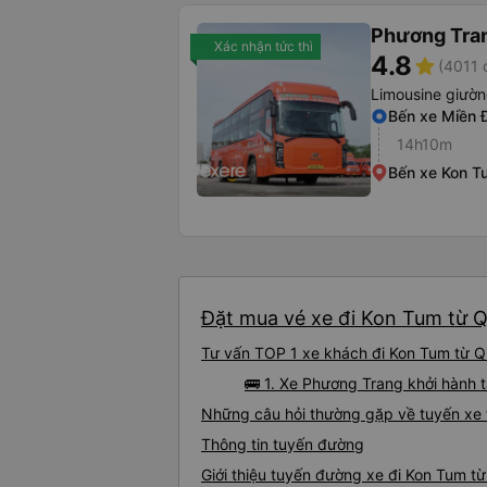
Phương Tra
Xác nhận tức thì
4.8
star
(4011 
Limousine giườ
Bến xe Miền 
14h10m
Bến xe Kon T
Đặt mua vé xe đi Kon Tum từ Q
Tư vấn TOP 1 xe khách đi Kon Tum từ Qu
🚌 1. Xe Phương Trang khởi hành 
Những câu hỏi thường gặp về tuyến xe 
Thông tin tuyến đường
Giới thiệu tuyến đường xe đi Kon Tum t