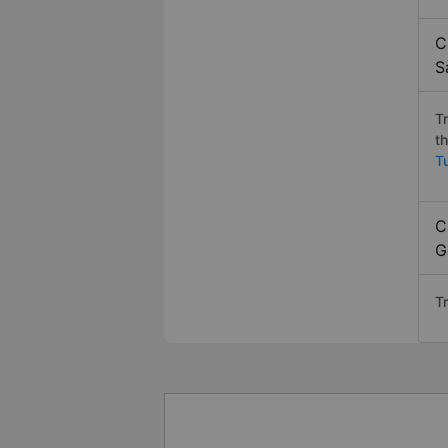
C
S
T
t
T
C
G
T