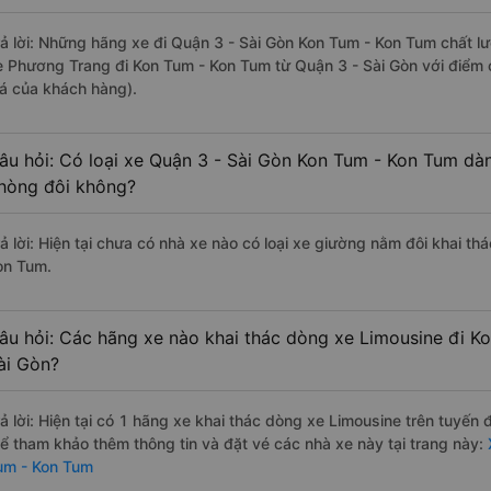
rả lời: Những hãng xe đi Quận 3 - Sài Gòn Kon Tum - Kon Tum chất lư
e Phương Trang đi Kon Tum - Kon Tum từ Quận 3 - Sài Gòn với điểm 
iá của khách hàng).
âu hỏi: Có loại xe Quận 3 - Sài Gòn Kon Tum - Kon Tum dàn
hòng đôi không?
rả lời: Hiện tại chưa có nhà xe nào có loại xe giường nằm đôi khai th
on Tum.
âu hỏi: Các hãng xe nào khai thác dòng xe Limousine đi K
ài Gòn?
rả lời: Hiện tại có 1 hãng xe khai thác dòng xe Limousine trên tuyế
hể tham khảo thêm thông tin và đặt vé các nhà xe này tại trang này:
X
um - Kon Tum