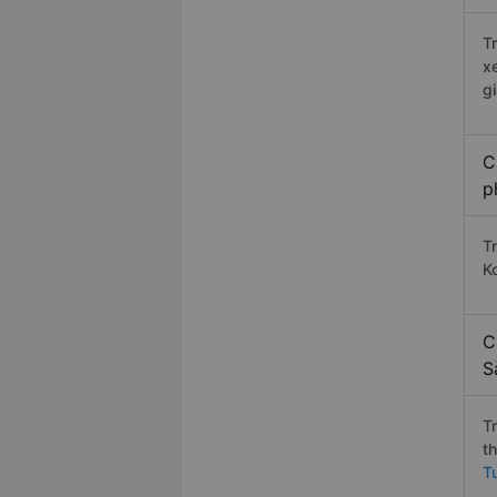
T
x
g
C
p
T
K
C
S
T
t
T