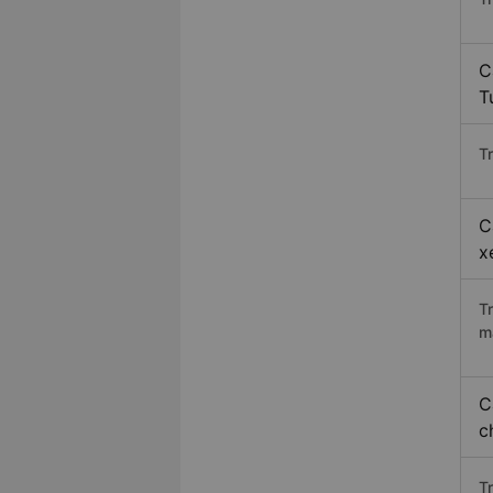
C
T
Tr
C
x
T
m
C
c
T