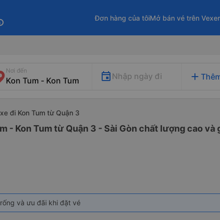
Đơn hàng của tôi
Mở bán vé trên Vexe
fo
Nơi đến
add
Nhập ngày đi
Thêm
xe đi Kon Tum từ Quận 3
m - Kon Tum từ Quận 3 - Sài Gòn chất lượng cao và g
rống và ưu đãi khi đặt vé