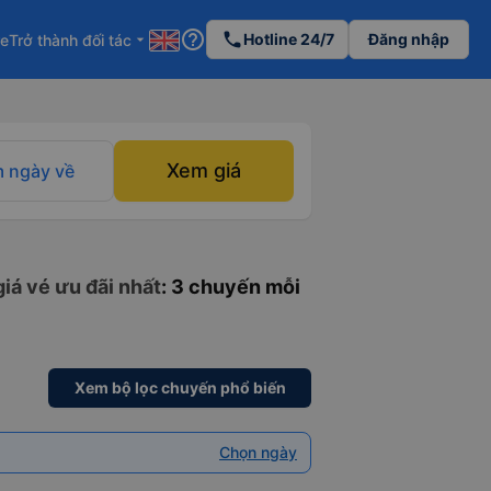
help_outline
phone
Hotline 24/7
Đăng nhập
re
Trở thành đối tác
arrow_drop_down
Xem giá
 ngày về
iá vé ưu đãi nhất
: 3 chuyến mỗi
Xem bộ lọc chuyến phổ biến
Chọn ngày