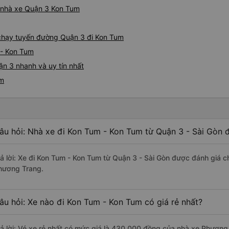
iá nhà xe Quận 3 Kon Tum
e chạy tuyến đường Quận 3 đi Kon Tum
 - Kon Tum
n 3 nhanh và uy tín nhất
um
âu hỏi: Nhà xe đi Kon Tum - Kon Tum từ Quận 3 - Sài Gòn đ
rả lời: Xe đi Kon Tum - Kon Tum từ Quận 3 - Sài Gòn được đánh giá c
hương Trang.
âu hỏi: Xe nào đi Kon Tum - Kon Tum có giá rẻ nhất?
rả lời: Vé xe rẻ nhất có mức giá là 430.000 đồng của nhà xe Phương