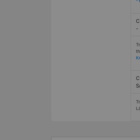
-
C
-
T
t
K
C
S
T
L