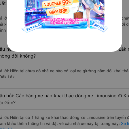
uất sắc, cao cấp nhất?
rả lời: Những hãng xe đi Quận 3 - Sài Gòn Krông Bông - Đắk Lắk chất 
hà xe Nguyên Dịu đi Krông Bông - Đắk Lắk từ Quận 3 - Sài Gòn với đ
ánh giá của khách hàng).
âu hỏi: Có loại xe Quận 3 - Sài Gòn Krông Bông - Đắk Lắk 
hòng đôi không?
rả lời: Hiện tại chưa có nhà xe nào có loại xe giường nằm đôi khai t
 Đắk Lắk.
âu hỏi: Các hãng xe nào khai thác dòng xe Limousine đi K
ài Gòn?
rả lời: Hiện tại có 1 hãng xe khai thác dòng xe Limousine trên tuyến
ham khảo thêm thông tin và đặt vé các nhà xe này tại trang này:
Xe l