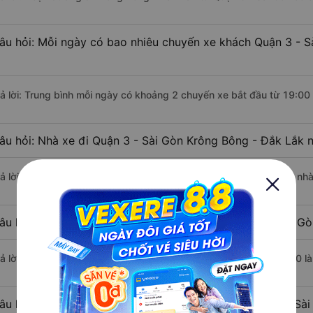
âu hỏi: Mỗi ngày có bao nhiêu chuyến xe khách Quận 3 - S
rả lời: Trung bình mỗi ngày có khoảng 2 chuyến xe bắt đầu từ 19:00
âu hỏi: Nhà xe đi Quận 3 - Sài Gòn Krông Bông - Đắk Lắk 
rả lời: Chuyến xe có giờ xuất phát sớm nhất vào lúc 19:00 là của nh
âu hỏi: Nhà xe đi Krông Bông - Đắk Lắk từ Quận 3 - Sài Gò
rả lời: Chuyến xe có giờ xuất phát trễ (muộn) nhất là vào lúc 22:00 
âu hỏi: Review xe đi Krông Bông - Đắk Lắk từ Quận 3 - Sài