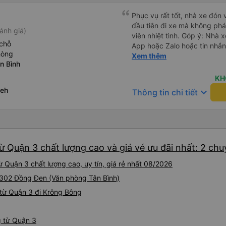
Phục vụ rất tốt, nhà xe đón 
đầu tiên đi xe mà không phá
ánh giá)
viên nhiệt tình. Góp ý: Nhà 
chỗ
App hoặc Zalo hoặc tin nhắn
hòng
hành khách yên tâm đặc biệ
Xem thêm
n Bình
thành cảm ơn, lần sau đặt vé
KH
Reh
keyboard_arrow_down
Thông tin chi tiết
ừ Quận 3 chất lượng cao và giá vé ưu đãi nhất: 2 ch
 Quận 3 chất lượng cao, uy tín, giá rẻ nhất 08/2026
i 302 Đồng Đen (Văn phòng Tân Bình)
từ Quận 3 đi Krông Bông
g từ Quận 3