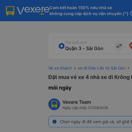
Cam kết hoàn 150% nếu nhà xe

không cung cấp dịch vụ vận chuyển (*)
in
Nơi xuất phát
import_export
Vé xe khách
xe đi Đắk Lắk từ Sài Gòn
Đặt mua vé xe 4 nhà xe đi Krông 
mỗi ngày
Vexere Team
Ngày cập nhật: 07/08/2026
Chọn ngày đi để xem giá vé, số ghế t
info