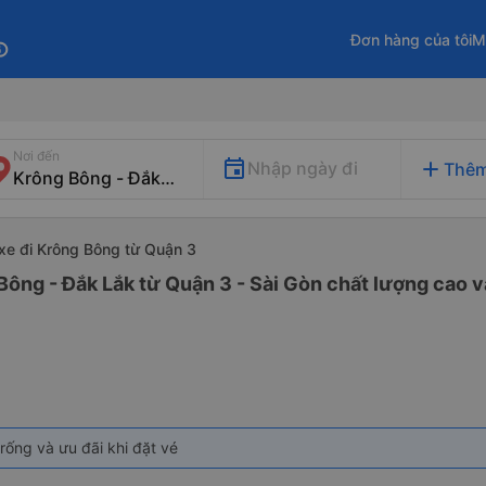
Đơn hàng của tôi
M
fo
Nơi đến
add
Nhập ngày đi
Thêm
xe đi Krông Bông từ Quận 3
Bông - Đắk Lắk từ Quận 3 - Sài Gòn chất lượng cao và
rống và ưu đãi khi đặt vé