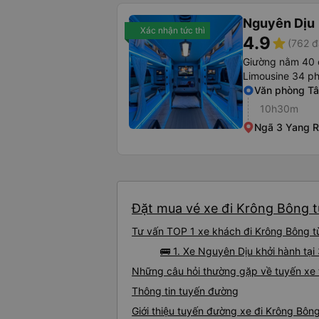
Nguyên Dịu
Xác nhận tức thì
4.9
star
(762 đ
Giường nằm 40 
Limousine 34 p
Văn phòng Tâ
10h30m
Ngã 3 Yang 
Đặt mua vé xe đi Krông Bông t
Tư vấn TOP 1 xe khách đi Krông Bông từ
🚌 1. Xe Nguyên Dịu khởi hành tạ
Những câu hỏi thường gặp về tuyến xe 
Thông tin tuyến đường
Giới thiệu tuyến đường xe đi Krông Bôn