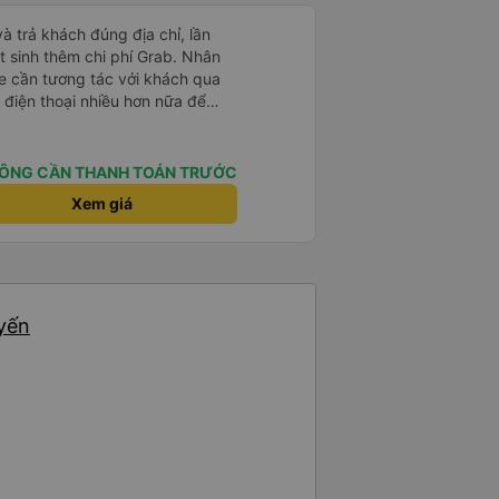
và trả khách đúng địa chỉ, lần
t sinh thêm chi phí Grab. Nhân
xe cần tương tác với khách qua
 điện thoại nhiều hơn nữa để
t là khách đặt vé qua App. Chân
 lại
ÔNG CẦN THANH TOÁN TRƯỚC
Xem giá
uyến