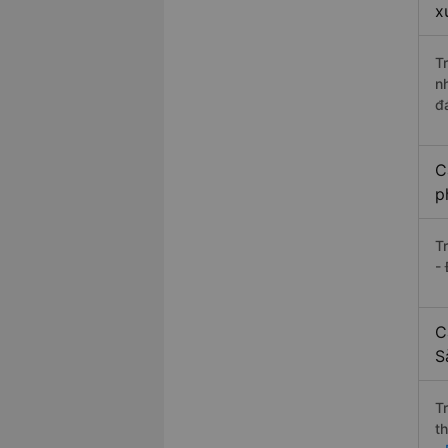
x
T
n
đ
C
p
T
-
C
S
T
t