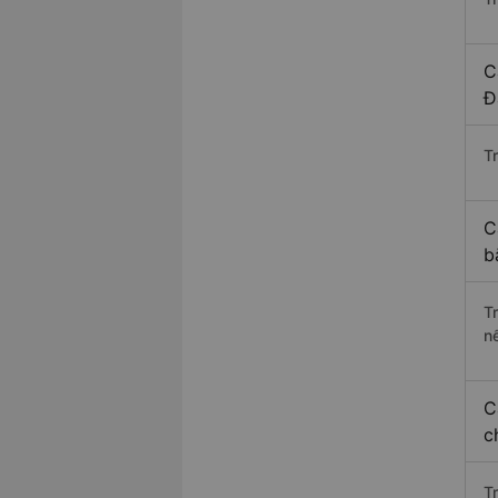
C
Đ
Tr
C
b
T
n
C
c
T