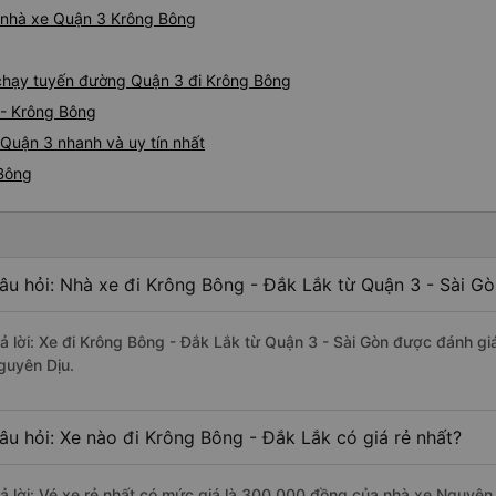
iá nhà xe Quận 3 Krông Bông
e chạy tuyến đường Quận 3 đi Krông Bông
 - Krông Bông
Quận 3 nhanh và uy tín nhất
 Bông
âu hỏi: Nhà xe đi Krông Bông - Đắk Lắk từ Quận 3 - Sài Gò
rả lời: Xe đi Krông Bông - Đắk Lắk từ Quận 3 - Sài Gòn được đánh gi
guyên Dịu.
âu hỏi: Xe nào đi Krông Bông - Đắk Lắk có giá rẻ nhất?
rả lời: Vé xe rẻ nhất có mức giá là 300.000 đồng của nhà xe Nguyên 