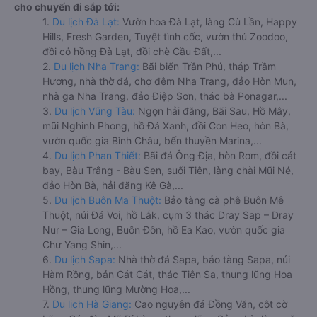
cho chuyến đi sắp tới:
1.
Du lịch Đà Lạt:
Vườn hoa Đà Lạt, làng Cù Lần, Happy
Hills, Fresh Garden, Tuyệt tình cốc, vườn thú Zoodoo,
đồi cỏ hồng Đà Lạt, đồi chè Cầu Đất,...
2.
Du lịch Nha Trang:
Bãi biển Trần Phú, tháp Trầm
Hương, nhà thờ đá, chợ đêm Nha Trang, đảo Hòn Mun,
nhà ga Nha Trang, đảo Điệp Sơn, thác bà Ponagar,...
3.
Du lịch Vũng Tàu:
Ngọn hải đăng, Bãi Sau, Hồ Mây,
mũi Nghinh Phong, hồ Đá Xanh, đồi Con Heo, hòn Bà,
vườn quốc gia Bình Châu, bến thuyền Marina,...
4.
Du lịch Phan Thiết:
Bãi đá Ông Địa, hòn Rơm, đồi cát
bay, Bàu Trắng - Bàu Sen, suối Tiên, làng chài Mũi Né,
đảo Hòn Bà, hải đăng Kê Gà,...
5.
Du lịch Buôn Ma Thuột:
Bảo tàng cà phê Buôn Mê
Thuột, núi Đá Voi, hồ Lắk, cụm 3 thác Dray Sap – Dray
Nur – Gia Long, Buôn Đôn, hồ Ea Kao, vườn quốc gia
Chư Yang Shin,...
6.
Du lịch Sapa:
Nhà thờ đá Sapa, bảo tàng Sapa, núi
Hàm Rồng, bản Cát Cát, thác Tiên Sa, thung lũng Hoa
Hồng, thung lũng Mường Hoa,...
7.
Du lịch Hà Giang:
Cao nguyên đá Đồng Văn, cột cờ