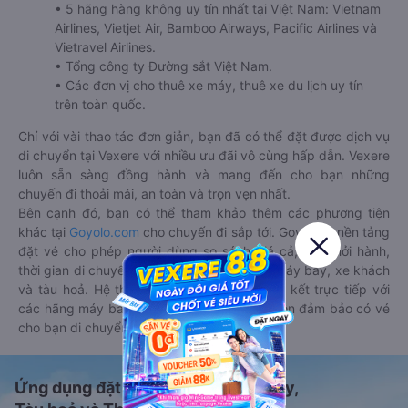
• 5 hãng hàng không uy tín nhất tại Việt Nam: Vietnam
Airlines, Vietjet Air, Bamboo Airways, Pacific Airlines và
Vietravel Airlines.
• Tổng công ty Đường sắt Việt Nam.
• Các đơn vị cho thuê xe máy, thuê xe du lịch uy tín
trên toàn quốc.
Chỉ với vài thao tác đơn giản, bạn đã có thể đặt được dịch vụ
di chuyển tại Vexere với nhiều ưu đãi vô cùng hấp dẫn. Vexere
luôn sẵn sàng đồng hành và mang đến cho bạn những
chuyến đi thoải mái, an toàn và trọn vẹn nhất.
Bên cạnh đó, bạn có thể tham khảo thêm các phương tiện
khác tại
Goyolo.com
cho chuyến đi sắp tới. Goyolo là nền tảng
đặt vé cho phép người dùng so sánh giá cả, giờ khởi hành,
thời gian di chuyển của nhiều phương tiện máy bay, xe khách
và tàu hoả. Hệ thống của Goyolo được liên kết trực tiếp với
các hãng máy bay, xe khách và tàu hoả, luôn đảm bảo có vé
cho bạn di chuyển.
Ứng dụng đặt vé Xe khách, Máy bay,