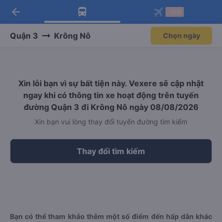
arrow_back
Tải app Vexere ngay!
Tải app Vexere
-30k
Mở app
Mở app
Nhận ưu đãi thành viên độc
-30k/ghế khi đặt vé máy bay qua
quyền
app
Quận 3
Krông Nô
Chọn ngày
Xin lỗi bạn vì sự bất tiện này. Vexere sẽ cập nhật
ngay khi có thông tin xe hoạt động trên tuyến
đường Quận 3 đi Krông Nô ngày 08/08/2026
Xin bạn vui lòng thay đổi tuyến đường tìm kiếm
Thay đổi tìm kiếm
Bạn có thể tham khảo thêm một số điểm đến hấp dẫn khác