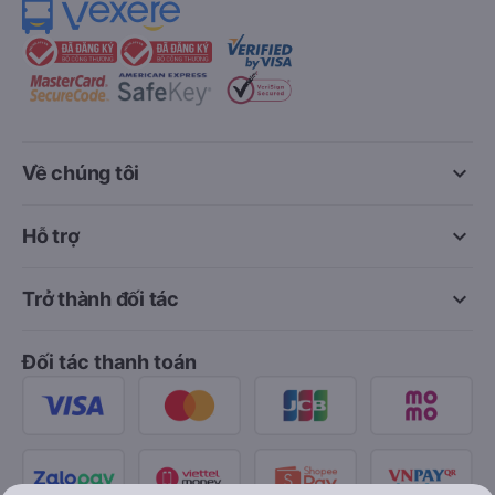
keyboard_arrow_down
Về chúng tôi
keyboard_arrow_down
Hỗ trợ
keyboard_arrow_down
Trở thành đối tác
Đối tác thanh toán