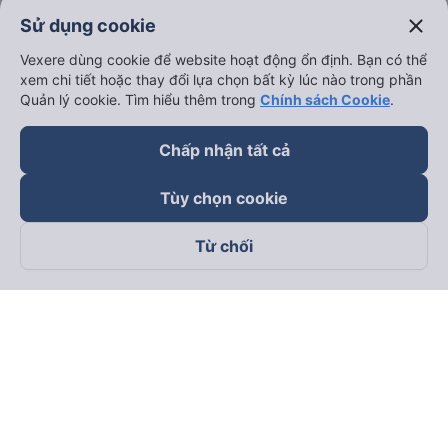
close
Sử dụng cookie
Vexere dùng cookie để website hoạt động ổn định. Bạn có thể
xem chi tiết hoặc thay đổi lựa chọn bất kỳ lúc nào trong phần
Quản lý cookie. Tìm hiểu thêm trong
Chính sách Cookie
.
Chấp nhận tất cả
Tùy chọn cookie
Từ chối
Theo dõi chúng tôi trên
Facebook
Tiktok
Youtube
Công ty TNHH Thương Mại Dịch Vụ Vexere