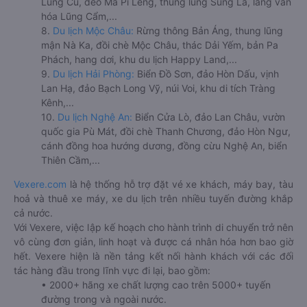
Lũng Cú, đèo Mã Pí Lèng, thung lũng Sủng Là, làng văn
hóa Lũng Cẩm,...
8.
Du lịch Mộc Châu:
Rừng thông Bản Áng, thung lũng
mận Nà Ka, đồi chè Mộc Châu, thác Dải Yếm, bản Pa
Phách, hang dơi, khu du lịch Happy Land,...
9.
Du lịch Hải Phòng:
Biển Đồ Sơn, đảo Hòn Dấu, vịnh
Lan Hạ, đảo Bạch Long Vỹ, núi Voi, khu di tích Tràng
Kênh,...
10.
Du lịch Nghệ An:
Biển Cửa Lò, đảo Lan Châu, vườn
quốc gia Pù Mát, đồi chè Thanh Chương, đảo Hòn Ngư,
cánh đồng hoa hướng dương, đồng cừu Nghệ An, biển
Thiên Cầm,...
Vexere.com
là hệ thống hỗ trợ đặt vé xe khách, máy bay, tàu
hoả và thuê xe máy, xe du lịch trên nhiều tuyến đường khắp
cả nước.
Với Vexere, việc lập kế hoạch cho hành trình di chuyển trở nên
vô cùng đơn giản, linh hoạt và được cá nhân hóa hơn bao giờ
hết. Vexere hiện là nền tảng kết nối hành khách với các đối
tác hàng đầu trong lĩnh vực đi lại, bao gồm:
• 2000+ hãng xe chất lượng cao trên 5000+ tuyến
đường trong và ngoài nước.