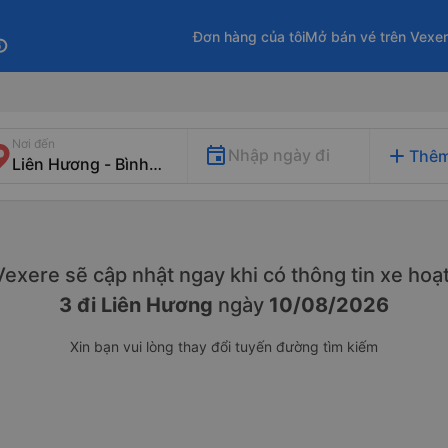
Đơn hàng của tôi
Mở bán vé trên Vexe
fo
Nơi đến
add
Nhập ngày đi
Thêm
. Vexere sẽ cập nhật ngay khi có thông tin xe
hoạt
3 đi Liên Hương
ngày
10/08/2026
Xin bạn vui lòng thay đổi tuyến đường tìm kiếm