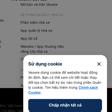
Mở bán vé trên Vexere
HỆ THỐNG QUẢN LÝ NHÀ XE
tin
Phần mềm nhà xe
App quản lý nhà xe
App tài xế
i
i
Website / App thương hiệu
riêng cho nhà xe
Tổng đài AI
close
Sử dụng cookie
HỆ THỐNG QUẢN LÝ HÀNG HOÁ
Vexere dùng cookie để website hoạt động
Phần mềm quản lý hàng hoá
ổn định. Bạn có thể xem chi tiết hoặc thay
đổi lựa chọn bất kỳ lúc nào trong phần Quản
App quản lý hàng hoá
lý cookie. Tìm hiểu thêm trong
Chính sách
Cookie
.
Chấp nhận tất cả
inh, Việt Nam
 Chí Minh, Việt Nam