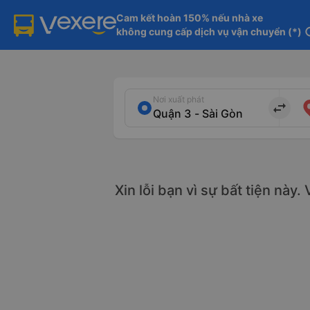
Cam kết hoàn 150% nếu nhà xe

không cung cấp dịch vụ vận chuyển (*)
in
Nơi xuất phát
import_export
Xin lỗi bạn vì sự bất tiện này