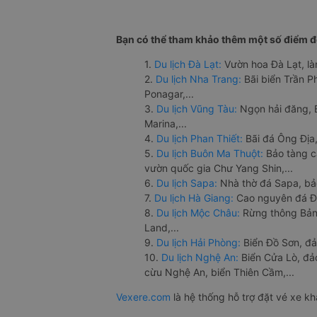
Bạn có thể tham khảo thêm một số điểm đế
1.
Du lịch Đà Lạt:
Vườn hoa Đà Lạt, là
2.
Du lịch Nha Trang:
Bãi biển Trần 
Ponagar,...
3.
Du lịch Vũng Tàu:
Ngọn hải đăng, 
Marina,...
4.
Du lịch Phan Thiết:
Bãi đá Ông Địa,
5.
Du lịch Buôn Ma Thuột:
Bảo tàng c
vườn quốc gia Chư Yang Shin,...
6.
Du lịch Sapa:
Nhà thờ đá Sapa, bả
7.
Du lịch Hà Giang:
Cao nguyên đá Đồ
8.
Du lịch Mộc Châu:
Rừng thông Bản 
Land,...
9.
Du lịch Hải Phòng:
Biển Đồ Sơn, đả
10.
Du lịch Nghệ An:
Biển Cửa Lò, đ
cừu Nghệ An, biển Thiên Cầm,...
Vexere.com
là hệ thống hỗ trợ đặt vé xe k