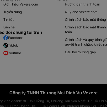
Giới Thiệu Vexere.com
Hướng dẫn thanh toán
Tuyển dụng
Quy chế Vexere.com
Tin tức
Chính sách bảo mật thông 
Liên hệ
Chính sách bảo mật thanh
eo dõi chúng tôi trên
toán
Facebook
Chính sách và quy trình giả
quyết tranh chấp, khiếu nạ
Tiktok
Câu hỏi thường gặp
Youtube
Công ty TNHH Thương Mại Dịch Vụ Vexere
 ký kinh doanh: 8C Chữ Đồng Tử, Phường Tân Sơn Nhất, TP. Hồ Chí M
nhà H3 Circo Hoàng Diệu, 384 Hoàng Diệu, Phường Khánh Hội, TP Hồ