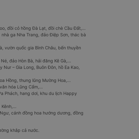
o, đồi cỏ hồng Đà Lạt, đồi chè Cầu Đất,...
 nhà ga Nha Trang, đảo Điệp Sơn, thác bà
à, vườn quốc gia Bình Châu, bến thuyền
 Né, đảo Hòn Bà, hải đăng Kê Gà,...
y Nur – Gia Long, Buôn Đôn, hồ Ea Kao,
Hoa Hồng, thung lũng Mường Hoa,...
văn hóa Lũng Cẩm,...
a Phách, hang dơi, khu du lịch Happy
 Kênh,...
n Ngư, cánh đồng hoa hướng dương, đồng
đường khắp cả nước.