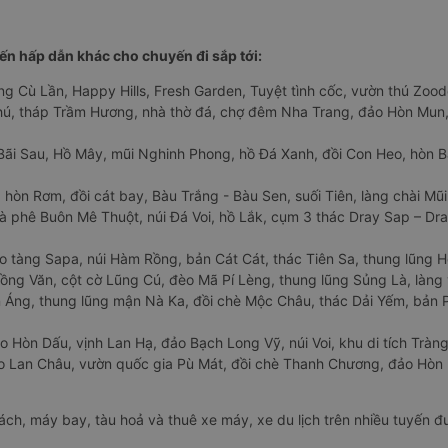
n hấp dẫn khác cho chuyến đi sắp tới:
ng Cù Lần, Happy Hills, Fresh Garden, Tuyệt tình cốc, vườn thú Zoodo
Phú, tháp Trầm Hương, nhà thờ đá, chợ đêm Nha Trang, đảo Hòn Mun,
Bãi Sau, Hồ Mây, mũi Nghinh Phong, hồ Đá Xanh, đồi Con Heo, hòn B
 hòn Rơm, đồi cát bay, Bàu Trắng - Bàu Sen, suối Tiên, làng chài Mũi
à phê Buôn Mê Thuột, núi Đá Voi, hồ Lắk, cụm 3 thác Dray Sap – Dra
o tàng Sapa, núi Hàm Rồng, bản Cát Cát, thác Tiên Sa, thung lũng 
ng Văn, cột cờ Lũng Cú, đèo Mã Pí Lèng, thung lũng Sủng Là, làng 
Áng, thung lũng mận Nà Ka, đồi chè Mộc Châu, thác Dải Yếm, bản P
o Hòn Dấu, vịnh Lan Hạ, đảo Bạch Long Vỹ, núi Voi, khu di tích Tràng
ảo Lan Châu, vườn quốc gia Pù Mát, đồi chè Thanh Chương, đảo Hò
hách, máy bay, tàu hoả và thuê xe máy, xe du lịch trên nhiều tuyến 