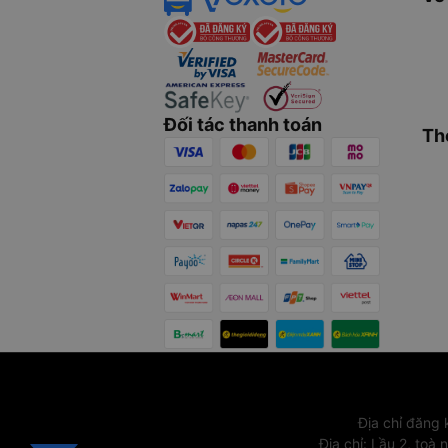
Đối tác thanh toán
Th
Địa chỉ đăng
Địa chỉ
:
Lầu 2, toà 