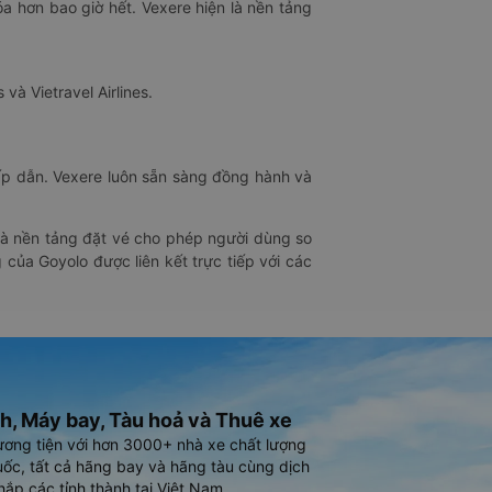
óa hơn bao giờ hết. Vexere hiện là nền tảng
 và Vietravel Airlines.
hấp dẫn. Vexere luôn sẵn sàng đồng hành và
 là nền tảng đặt vé cho phép người dùng so
 của Goyolo được liên kết trực tiếp với các
h, Máy bay, Tàu hoả và Thuê xe
ương tiện với hơn 3000+ nhà xe chất lượng
ốc, tất cả hãng bay và hãng tàu cùng dịch
hắp các tỉnh thành tại Việt Nam.