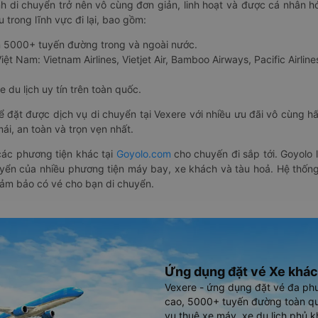
nh di chuyển trở nên vô cùng đơn giản, linh hoạt và được cá nhân h
 trong lĩnh vực đi lại, bao gồm:
n 5000+ tuyến đường trong và ngoài nước.
ệt Nam: Vietnam Airlines, Vietjet Air, Bamboo Airways, Pacific Airlines
 du lịch uy tín trên toàn quốc.
thể đặt được dịch vụ di chuyển tại Vexere với nhiều ưu đãi vô cùng 
i, an toàn và trọn vẹn nhất.
ác phương tiện khác tại
Goyolo.com
cho chuyến đi sắp tới. Goyolo
huyển của nhiều phương tiện máy bay, xe khách và tàu hoả. Hệ thống
đảm bảo có vé cho bạn di chuyển.
Ứng dụng đặt vé Xe khác
Vexere - ứng dụng đặt vé đa ph
cao, 5000+ tuyến đường toàn qu
vụ thuê xe máy, xe du lịch phủ k