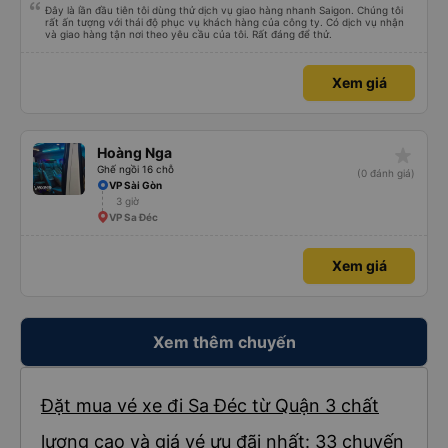
Đây là lần đầu tiên tôi dùng thử dịch vụ giao hàng nhanh Saigon. Chúng tôi
rất ấn tượng với thái độ phục vụ khách hàng của công ty. Có dịch vụ nhận
và giao hàng tận nơi theo yêu cầu của tôi. Rất đáng để thử.
Xem giá
star_rate
Hoàng Nga
Ghế ngồi 16 chỗ
(0 đánh giá)
VP Sài Gòn
3 giờ
VP Sa Đéc
Xem giá
Xem thêm chuyến
Đặt mua vé xe đi Sa Đéc từ Quận 3 chất
lượng cao và giá vé ưu đãi nhất: 33 chuyến