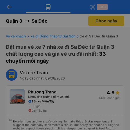
arrow_back
Tải app Vexere ngay!
Tải app Vexere
-30k
Mở app
Mở app
Nhận ưu đãi thành viên độc
-30k/ghế khi đặt vé máy bay qua
quyền
app
Quận 3
Sa Đéc
Chọn ngày
Vé xe khách
xe đi Đồng Tháp từ Sài Gòn
xe đi Sa Đéc từ Quận 3
Đặt mua vé xe 7 nhà xe đi Sa Đéc từ Quận 3
chất lượng cao và giá vé ưu đãi nhất
: 33
chuyến mỗi ngày
Vexere Team
Ngày cập nhật: 09/08/2026
Phương Trang
4.8
Limousine giường nằm 34 chỗ
(4011 đánh giá)
Bến xe Miền Tây
3 giờ
Cái Tàu Hạ
Excellent bus and very safe driving. To make this a 5-star experience, I
suggest the company implements a "no sound" policy for phones during the
night to respect those sleeping. It is a sleeper bus, so quiet is key! Also,