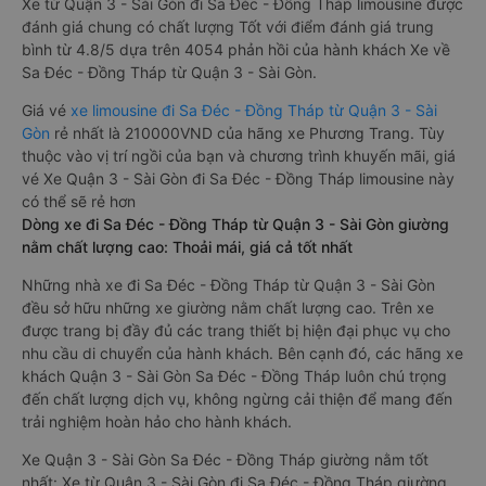
Xe từ Quận 3 - Sài Gòn đi Sa Đéc - Đồng Tháp limousine được
đánh giá chung có chất lượng Tốt với điểm đánh giá trung
bình từ 4.8/5 dựa trên 4054 phản hồi của hành khách Xe về
Sa Đéc - Đồng Tháp từ Quận 3 - Sài Gòn.
Giá vé
xe limousine đi Sa Đéc - Đồng Tháp từ Quận 3 - Sài
Gòn
rẻ nhất là 210000VND của hãng xe Phương Trang. Tùy
thuộc vào vị trí ngồi của bạn và chương trình khuyến mãi, giá
vé Xe Quận 3 - Sài Gòn đi Sa Đéc - Đồng Tháp limousine này
có thể sẽ rẻ hơn
Dòng xe đi Sa Đéc - Đồng Tháp từ Quận 3 - Sài Gòn giường
nằm chất lượng cao: Thoải mái, giá cả tốt nhất
Những nhà xe đi Sa Đéc - Đồng Tháp từ Quận 3 - Sài Gòn
đều sở hữu những xe giường nằm chất lượng cao. Trên xe
được trang bị đầy đủ các trang thiết bị hiện đại phục vụ cho
nhu cầu di chuyển của hành khách. Bên cạnh đó, các hãng xe
khách Quận 3 - Sài Gòn Sa Đéc - Đồng Tháp luôn chú trọng
đến chất lượng dịch vụ, không ngừng cải thiện để mang đến
trải nghiệm hoàn hảo cho hành khách.
Xe Quận 3 - Sài Gòn Sa Đéc - Đồng Tháp giường nằm tốt
nhất: Xe từ Quận 3 - Sài Gòn đi Sa Đéc - Đồng Tháp giường