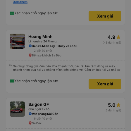
please display the Wi-Fi password clearly inside the cabin for convenience. I
Xem thêm
would definitely ride with them again! -------------- ​ Xe chất lượng tốt và
tài xế lái xe rất an toàn. Để dịch vụ hoàn hảo hơn, tôi góp ý nhà xe nên có
quy định rõ ràng về việc giữ im lặng (tắt âm thanh điện thoại) vào ban đêm
Xác nhận chỗ ngay lập tức
Xem giá
để tránh làm phiền hành khách khác ngủ. Ngoài ra, nhà xe nên dán sẵn mật
khẩu Wi-Fi trong xe để hành khách dễ dàng sử dụng. Tôi vẫn sẽ tiếp tục ủng
hộ nhà xe trong tương lai!
Hoàng Minh
4.9
Limousine 24 Phòng
(43 đánh giá)
Bến xe Miền Tây - Quầy vé số 18
2 giờ 30 phút
Bến xe khách Sa Đéc
Xe chsjy đúng giờ, đến bến Phà Thạnh thới, bác tài tận tâm dùng xe máy
nhanh nhẹn đưa hai vợ chồng mình đến phòng vé. Cảm ơn bác tài và nhà xe
Xác nhận chỗ ngay lập tức
Xem giá
Saigon GF
5.0
Ghế ngồi 7 chỗ
(5 đánh giá)
Văn phòng Sài Gòn
6 giờ 40 phút
Sa Đéc