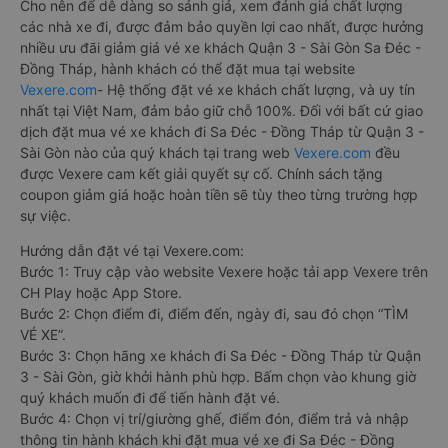
Cho nên để dễ dàng so sánh giá, xem đánh giá chất lượng
các nhà xe đi, được đảm bảo quyền lợi cao nhất, được hưởng
nhiều ưu đãi giảm giá vé xe khách Quận 3 - Sài Gòn Sa Đéc -
Đồng Tháp, hành khách có thể đặt mua tại website
Vexere.com
- Hệ thống đặt vé xe khách chất lượng, và uy tín
nhất tại Việt Nam, đảm bảo giữ chỗ 100%. Đối với bất cứ giao
dịch đặt mua vé xe khách đi Sa Đéc - Đồng Tháp từ Quận 3 -
Sài Gòn nào của quý khách tại trang web
Vexere.com
đều
được Vexere cam kết giải quyết sự cố. Chính sách tặng
coupon giảm giá hoặc hoàn tiền sẽ tùy theo từng trường hợp
sự việc.
Hướng dẫn đặt vé tại Vexere.com:
Bước 1: Truy cập vào website Vexere hoặc tải app Vexere trên
CH Play hoặc App Store.
Bước 2: Chọn điểm đi, điểm đến, ngày đi, sau đó chọn “TÌM
VÉ XE”.
Bước 3: Chọn hãng xe khách đi Sa Đéc - Đồng Tháp từ Quận
3 - Sài Gòn, giờ khởi hành phù hợp. Bấm chọn vào khung giờ
quý khách muốn đi để tiến hành đặt vé.
Bước 4: Chọn vị trí/giường ghế, điểm đón, điểm trả và nhập
thông tin hành khách khi đặt mua vé xe đi Sa Đéc - Đồng