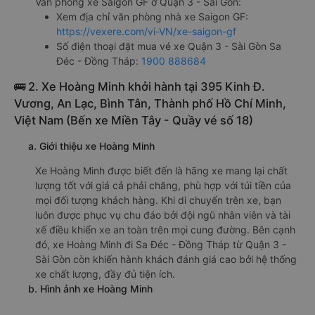
Văn phòng xe Saigon GF ở Quận 3 - Sài Gòn:
Xem địa chỉ văn phòng nhà xe Saigon GF:
https://vexere.com/vi-VN/xe-saigon-gf
Số điện thoại đặt mua vé xe Quận 3 - Sài Gòn Sa
Đéc - Đồng Tháp:
1900 888684
🚌 2. Xe Hoàng Minh khởi hành tại 395 Kinh Đ.
Vương, An Lạc, Bình Tân, Thành phố Hồ Chí Minh,
Việt Nam (Bến xe Miền Tây - Quầy vé số 18)
a. Giới thiệu xe Hoàng Minh
Xe Hoàng Minh được biết đến là hãng xe mang lại chất
lượng tốt với giá cả phải chăng, phù hợp với túi tiền của
mọi đối tượng khách hàng. Khi di chuyển trên xe, bạn
luôn được phục vụ chu đáo bởi đội ngũ nhân viên và tài
xế điều khiển xe an toàn trên mọi cung đường. Bên cạnh
đó, xe Hoàng Minh đi Sa Đéc - Đồng Tháp từ Quận 3 -
Sài Gòn còn khiến hành khách đánh giá cao bởi hệ thống
xe chất lượng, đầy đủ tiện ích.
b. Hình ảnh xe Hoàng Minh