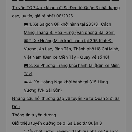
Tư vấn TOP 4 xe khách đi Sa Đéc từ Quận 3 chất lượng
cao, uy tín, giá rẻ nhất 08/2026
🚌 1. Xe Saigon GF khởi hành tại 283/31 Cách
Mạng Tháng 8, Hoà Hưng (Văn phòng Sài Gòn)
🚌 2. Xe Hoàng Minh khởi hành tại 395 Kinh Đ.
Vương, An Lạc, Bình Tân, Thành phố Hồ Chí Minh,
Việt Nam (Bến xe Miền Tây - Quầy vé số 18)
🚌 3. Xe Phương Trang khởi hành tại (Bến xe Miền
Tây)
🚌 4. Xe Hoàng Nga khởi hành tại 315 Hùng
Vương (VP Sài Gòn)
Những câu hỏi thường gặp về tuyến xe từ Quận 3 đi Sa
Đéc
Thông tin tuyến đường
Giới thiệu tuyến đường xe đi Sa Đéc từ Quận 3
1. Về chất lượng, review, đánh giá nhà xe Quận 3