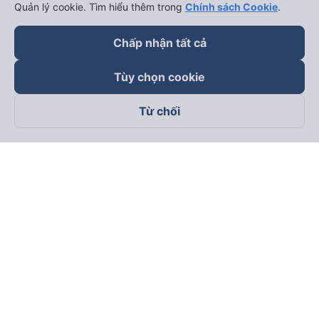
Quản lý cookie. Tìm hiểu thêm trong
Chính sách Cookie
.
Chấp nhận tất cả
Tùy chọn cookie
Từ chối
Theo dõi chúng tôi trên
Facebook
Tiktok
Youtube
Công ty TNHH Thương Mại Dịch Vụ Vexere
Địa chỉ đăng ký kinh doanh: 8C Chữ Đồng Tử, Phường Tân
Sơn Nhất, TP. Hồ Chí Minh, Việt Nam
Địa chỉ
:
Lầu 2, toà nhà H3 Circo Hoàng Diệu, 384 Hoàng Diệu,
Phường Khánh Hội, TP Hồ Chí Minh, Việt Nam
Tầng 3, toà nhà 101 Láng Hạ, 101 Láng Hạ, Phường Láng, TP.
Hà Nội, Việt Nam
Giấy chứng nhận ĐKKD số 0315133726 do Sở KH và ĐT TP.