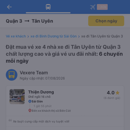
arrow_back
Tải app Vexere ngay!
Tải app Vexere
-30k
Mở app
Mở app
Nhận ưu đãi thành viên độc
-30k/ghế khi đặt vé máy bay qua
quyền
app
Quận 3
Tân Uyên
Chọn ngày
Vé xe khách
xe đi Bình Dương từ Sài Gòn
xe đi Tân Uyên từ Quận 3
Đặt mua vé xe 4 nhà xe đi Tân Uyên từ Quận 3
chất lượng cao và giá vé ưu đãi nhất
: 6 chuyến
mỗi ngày
Vexere Team
Ngày cập nhật: 07/08/2026
Thiện Dương
4.0
Ghế ngồi 16 chỗ
(6 đánh giá)
Sài Gòn
1 giờ 55 phút
Bến xe khách thị xã Bến Cát
Xe buýt cung cấp một dịch vụ tuyệt vời!