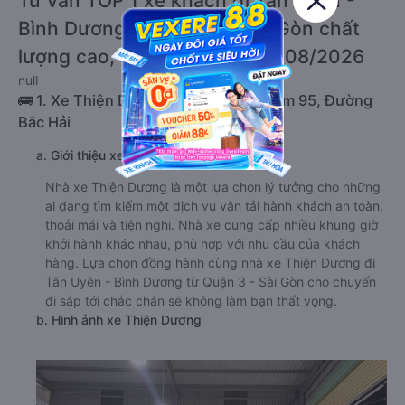
Tư vấn TOP 1 xe khách đi Tân Uyên -
Bình Dương từ Quận 3 - Sài Gòn chất
lượng cao, uy tín, giá rẻ nhất 08/2026
null
🚌 1. Xe Thiện Dương khởi hành tại Hẻm 95, Đường
Bắc Hải
a. Giới thiệu xe Thiện Dương
Nhà xe Thiện Dương là một lựa chọn lý tưởng cho những
ai đang tìm kiếm một dịch vụ vận tải hành khách an toàn,
thoải mái và tiện nghi. Nhà xe cung cấp nhiều khung giờ
khởi hành khác nhau, phù hợp với nhu cầu của khách
hàng. Lựa chọn đồng hành cùng nhà xe Thiện Dương đi
Tân Uyên - Bình Dương từ Quận 3 - Sài Gòn cho chuyến
đi sắp tới chắc chắn sẽ không làm bạn thất vọng.
b. Hình ảnh xe Thiện Dương