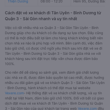
Thiện Dương
08:00 - 12:20
Hẻm 95, Đường Bắc H
Cách đặt vé xe khách đi Tân Uyên - Bình Dương từ
Quận 3 - Sài Gòn nhanh và uy tín nhất
Việc có rất nhiều nhà xe Quận 3 - Sài Gòn Tân Uyên - Bình
Dương giúp cho du khách có đa dạng sự lựa chọn. Đây cũng
có thể là một điều bất lợi làm cho hàng khách không biết nên
chọn nhà xe nào là phù hợp với mình. Bên cạnh đó, việc đảm
bảo giữ chỗ, có được chỗ ngồi yêu thích sau khi đặt vé xe đi
Tân Uyên - Bình Dương từ Quận 3 - Sài Gòn giữa nhà xe với
khách hàng sau khi đặt trực tiếp vẫn chưa được đảm bảo
100%.
Cho nên để dễ dàng so sánh giá, xem đánh giá chất lượng
các nhà xe đi, được đảm bảo quyền lợi cao nhất, được hưởng
nhiều ưu đãi giảm giá vé xe khách Quận 3 - Sài Gòn Tân Uyên
- Bình Dương, hành khách có thể đặt mua tại website
Vexere.com
- Hệ thống đặt vé xe khách chất lượng, và uy tín
nhất tại Việt Nam, đảm bảo giữ chỗ 100%. Đối với bất cứ giao
dịch đặt mua vé xe khách đi Tân Uyên - Bình Dương từ Quận
3 - Sài Gòn nào của quý khách tại trang web
Vexere.com
đều