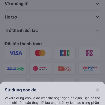
keyboard_arrow_down
Về chúng tôi
keyboard_arrow_down
Hỗ trợ
keyboard_arrow_down
Trở thành đối tác
Đối tác thanh toán
close
Sử dụng cookie
Vexere dùng cookie để website hoạt động ổn định. Bạn có thể
xem chi tiết hoặc thay đổi lựa chọn bất kỳ lúc nào trong phần