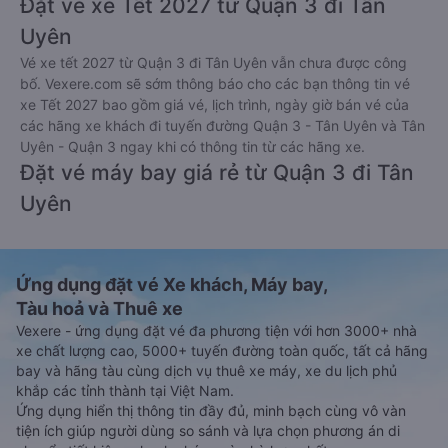
Đặt vé xe Tết 2027 từ Quận 3 đi Tân
Uyên
Vé xe tết 2027 từ Quận 3 đi Tân Uyên vẫn chưa được công
bố. Vexere.com sẽ sớm thông báo cho các bạn thông tin vé
xe Tết 2027 bao gồm giá vé, lịch trình, ngày giờ bán vé của
các hãng xe khách đi tuyến đường Quận 3 - Tân Uyên và Tân
Uyên - Quận 3 ngay khi có thông tin từ các hãng xe.
Đặt vé máy bay giá rẻ từ Quận 3 đi Tân
Uyên
Ứng dụng đặt vé Xe khách, Máy bay,
Tàu hoả và Thuê xe
Vexere - ứng dụng đặt vé đa phương tiện với hơn 3000+ nhà
xe chất lượng cao, 5000+ tuyến đường toàn quốc, tất cả hãng
bay và hãng tàu cùng dịch vụ thuê xe máy, xe du lịch phủ
khắp các tỉnh thành tại Việt Nam.
Ứng dụng hiển thị thông tin đầy đủ, minh bạch cùng vô vàn
tiện ích giúp người dùng so sánh và lựa chọn phương án di