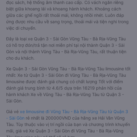
đọc sách, hệ thống âm thanh cao cấp. Có vách ngăn riêng
biệt giữa khoang lái và khoang hành khách. Khoảng cách
giữa các ghế ngồi rất thoải mái, không nhồi nhét. Luôn đáp
ứng được nhu cầu về sang trọng, thoải mái và tiện nghi trong
việc di chuyển.
Đây là loại xe Quận 3 - Sài Gòn Vũng Tàu - Bà Rịa-Vũng Tàu
có hỗ trợ đón/trả tận nơi miễn phí tại nội thành Quận 3 - Sài
Gòn và nội thành Vũng Tàu - Bà Rịa-Vũng Tàu, rất thuận tiện
cho du khách.
Xe Quận 3 - Sài Gòn Vũng Tàu - Bà Rịa-Vũng Tàu limousine tốt
nhất: Xe từ Quận 3 - Sài Gòn đi Vũng Tàu - Bà Rịa-Vũng Tàu
limousine được đánh giá chung có chất lượng Tốt với điểm
đánh giá trung bình từ 4.6/5 dựa trên 16219 phản hồi của
hành khách Xe về Vũng Tàu - Bà Rịa-Vũng Tàu từ Quận 3 -
Sài Gòn.
Giá vé
xe limousine đi Vũng Tàu - Bà Rịa-Vũng Tàu từ Quận 3
- Sài Gòn
rẻ nhất là 200000VND của hãng xe Hải Vân Vũng
Tàu. Tùy thuộc vào vị trí ngồi của bạn và chương trình khuyến
mãi, giá vé Xe Quận 3 - Sài Gòn đi Vũng Tàu - Bà Rịa-Vũng