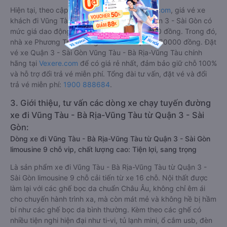
Hiện tại, theo cập nhật mới nhất của
Vexere.com
, giá vé xe
khách đi Vũng Tàu - Bà Rịa-Vũng Tàu từ Quận 3 - Sài Gòn có
mức giá dao động từ 160000 đồng - 230000 đồng. Trong đó,
nhà xe Phương Trang có giá vé rẻ nhất, chỉ 160000 đồng. Đặt
vé xe Quận 3 - Sài Gòn Vũng Tàu - Bà Rịa-Vũng Tàu chính
hãng tại
Vexere.com
để có giá rẻ nhất, đảm bảo giữ chỗ 100%
và hỗ trợ đổi trả vé miễn phí. Tổng đài tư vấn, đặt vé và đổi
trả vé miễn phí:
1900 888684
.
3. Giới thiệu, tư vấn các dòng xe chạy tuyến đường
xe đi Vũng Tàu - Bà Rịa-Vũng Tàu từ Quận 3 - Sài
Gòn:
Dòng xe đi Vũng Tàu - Bà Rịa-Vũng Tàu từ Quận 3 - Sài Gòn
limousine 9 chỗ vip, chất lượng cao: Tiện lợi, sang trọng
Là sản phẩm xe đi Vũng Tàu - Bà Rịa-Vũng Tàu từ Quận 3 -
Sài Gòn limousine 9 chỗ cải tiến từ xe 16 chỗ. Nội thất được
làm lại với các ghế bọc da chuẩn Châu Âu, không chỉ êm ái
cho chuyến hành trình xa, mà còn mát mẻ và không hề bị hầm
bí như các ghế bọc da bình thường. Kèm theo các ghế có
nhiều tiện nghi hiện đại như ti-vi, tủ lạnh mini, ổ cắm usb, đèn