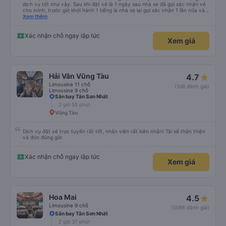
dịch vụ tốt như vậy. Sau khi đặt vé là 1 ngày sau nhà xe đã gọi xác nhận vé
cho mình, trước giờ khởi hành 1 tiếng là nhà xe lại gọi xác nhận 1 lần nữa và
cung cấp số đt của bác tài và số xe. Dịch vụ tốt, xe sạch sẽ và bác tài chạy
Xem thêm
rất êm.
Xác nhận chỗ ngay lập tức
Xem giá
Hải Vân Vũng Tàu
4.7
Limousine 11 chỗ
(106 đánh giá)
Limousine 9 chỗ
Sân bay Tân Sơn Nhất
2 giờ 55 phút
Vũng Tàu
Dịch vụ đặt vé trực tuyến rất tốt, nhân viên rất kiên nhẫn! Tài xế thân thiện
và đón đúng giờ.
Xác nhận chỗ ngay lập tức
Xem giá
Hoa Mai
4.5
Limousine 9 chỗ
(5066 đánh giá)
Sân bay Tân Sơn Nhất
2 giờ 37 phút