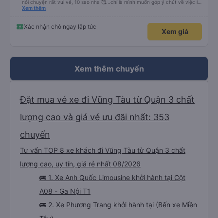
nói chuyện rất vui vẻ, 10 sao nha 🥰...chỉ là mình muốn góp ý chút về việc lái
xe, mặc dù mình nghĩ chắc mấy bác tài cũng thuộc dạng vững tay lái nên
Xem thêm
việc chạy nhanh và lách xe cũng ok nhg ko khỏi làm mình ngồi trên xe cũng
có cảm giác bất an vì tốc độ. Nhg cho dù là vì lý do giờ giấc bên nhà xe hay
là gì thì mình cũng mong các bác tài luôn cẩn thận vì sự an toàn của bản
Xác nhận chỗ ngay lập tức
Xem giá
thân và nhg hành khách trên xe là ok, lần sau có dịp mình sẽ tiếp tục ủng hộ
nhà xe, chúc nhà xe luôn làm ăn phát đạt và luôn giữ vững phong độ phục
vụ này thì chắc chắn sẽ luôn đắc khách 💐💐💐
Xem thêm chuyến
Đặt mua vé xe đi Vũng Tàu từ Quận 3 chất
lượng cao và giá vé ưu đãi nhất: 353
chuyến
Tư vấn TOP 8 xe khách đi Vũng Tàu từ Quận 3 chất
lượng cao, uy tín, giá rẻ nhất 08/2026
🚌 1. Xe Anh Quốc Limousine khởi hành tại Cột
A08 - Ga Nội T1
🚌 2. Xe Phương Trang khởi hành tại (Bến xe Miền