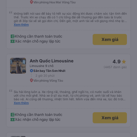
Văn phòng Hoa Mai Vũng Tàu
không biết nói sao để bày tỏ hết sự xúc động khi được chăm sóc tận tình đến
thế. Trước khi xe chạy đã có 1 chị tổng đài dễ thương gọi đến báo là trước
giờ đi 30p tài xế sẽ gọi đón chị. Đến giờ, một anh tài xế với giọng nhỏ nhẹ lịch
sử hỏi: chị ở chỗ nào e đến đón. Tuy đường hơi đông nhưng anh tài xế vẫn
Xem thêm
rất cố gắng chạy cho kịp chuyến bay của 1 hành khách khác trên xe nhưng
xe lại đi rất êm, không dằn sốc gì hết. Mình để ý lần nào gọi khách anh tài xế
cũng với cái giọng nhỏ nhẹ đó đón khách, không như các xe khác mình từng
Không cần thanh toán trước
Xem giá
đi. Thiệc là ưng hết sức. Nhất định sẽ đi lại lần sau
Xác nhận chỗ ngay lập tức
Anh Quốc Limousine
4.9
Limousine 9 chỗ
(4457 đánh giá)
Sân bay Tân Sơn Nhất
2 giờ 20 phút
Văn phòng Vũng Tàu
Siu hài lòng luôn ạ. Xe rộng rãi, thoáng, ghế ngồi to, có nước suối và khăn
ướt cho mỗi ghế. Nhà xe ở q1 siu mát, từ chị phòng vé, anh tài xế hay bác
bảo vệ. Ai cũng dễ thương, nhiệt tình hết. Mình vừa đến nhà xe, lúc đó trời
mưa, anh nhân viên lập tức bung dù che cho mình vào nhà xe ngồi chờ. Bác
Xem thêm
tài chạy rất êm, mình ngủ từ lúc bắt đầu chạy đến lúc đến tận nơi lun. Đến
Vũng Tàu còn được chở đến tận chỗ mình sẽ ở (The Sóng) mà k mất thêm
phí và cũng không cần đổi xe để trung chuyển gì luôn. Sau khi đặt vé, nhà xe
Không cần thanh toán trước
Xem giá
sẽ gọi xác nhận, đến lúc gần xuất phát thì bên nhà xe cũng gọi nhắc nhở
Xác nhận chỗ ngay lập tức
mình lun. Rấc ưng ạ. Sẽ ủng hộ hãng mỗi lần mình có dịp đi Vùng Tàu ❤️❤️❤️