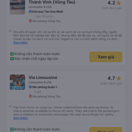
star_rate
Thành Vinh (Vũng Tàu)
4.2
Limousine 9 chỗ
(332 đánh giá)
Sân bay Tân Sơn Nhất
2 giờ 30 phút
Văn phòng Vũng Tàu
Chuyến đi tuyệt vời. Lái xe êm ái, xe sạch sẽ và xe buýt không đầy người.
Một đứa bé tội nghiệp bắt đầu ói, nhưng điều đó đã xảy ra, và người tài xế đã
chuẩn bị sẵn túi xách và mọi thứ. Ngoài ra còn có một điểm dừng cố định
trên đường đến vubg tau
Xem thêm
Không cần thanh toán trước
Xem giá
Xác nhận chỗ ngay lập tức
star_rate
Vie Limousine
4.7
Limousine 9 chỗ
(5387 đánh giá)
Văn phòng Quận 1
2 giờ
Văn phòng Vũng Tàu
Trip from hcmc to vung tau. Driver called before the pick-up timing. To
check whether available to move off early. They will check the passengers
who is children or maternity and assign the seat accordingly for safety.
There are space to put your luggage. The charging port and LCD screen is
Xem thêm
not working at my seat. The back roll of 3 seat is very comfortable and you
can adjust the seat to the maximum compared to other seat. It comes with
massage seat. One stop point for Toilet break available. You can choose the
Không cần thanh toán trước