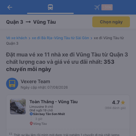
arrow_back
Tải app Vexere ngay!
Tải app Vexere
-30k
Mở app
Mở app
Nhận ưu đãi thành viên độc
-30k/ghế khi đặt vé máy bay qua
quyền
app
Quận 3
Vũng Tàu
Chọn ngày
Vé xe khách
xe đi Bà Rịa-Vũng Tàu từ Sài Gòn
xe đi Vũng Tàu từ
Quận 3
Đặt mua vé xe 11 nhà xe đi Vũng Tàu từ Quận 3
chất lượng cao và giá vé ưu đãi nhất
: 353
chuyến mỗi ngày
Vexere Team
Ngày cập nhật: 07/08/2026
Toàn Thắng - Vũng Tàu
4.7
Limousine 9 chỗ
(894 đánh giá)
Ghế ngồi 19 chỗ
Sân bay Tân Sơn Nhất
3 giờ
Vũng Tàu
Thật sự lâu lắm rồi mình mới được trải nghiệm 1 chuyến đi mà chất lượng